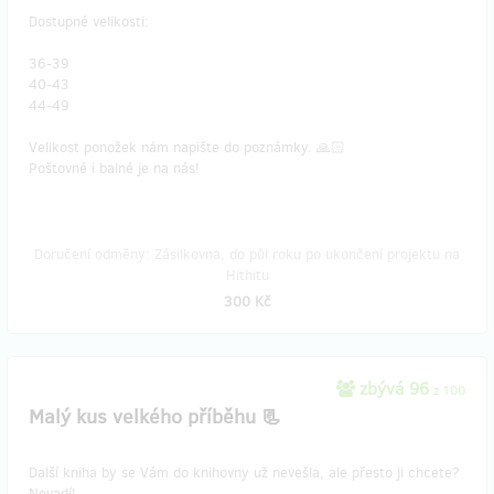
Dostupné velikosti:
36-39
40-43
44-49
Velikost ponožek nám napište do poznámky. 🙏🏻
Poštovné i balné je na nás!
Doručení odměny: Zásilkovna, do půl roku po ukončení projektu na
Hithitu
300 Kč
zbývá 96
z 100
Malý kus velkého příběhu 📃
Další kniha by se Vám do knihovny už nevešla, ale přesto ji chcete?
Nevadí!