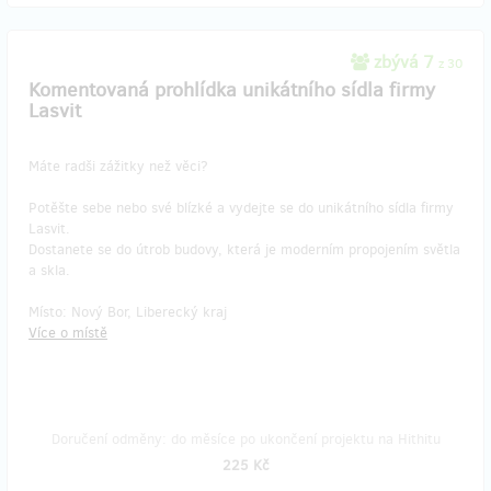
zbývá 7
z 30
Komentovaná prohlídka unikátního sídla firmy
Lasvit
Máte radši zážitky než věci?
Potěšte sebe nebo své blízké a vydejte se do unikátního sídla firmy
Lasvit.
Dostanete se do útrob budovy, která je moderním propojením světla
a skla.
Místo: Nový Bor, Liberecký kraj
Více o místě
Doručení odměny: do měsíce po ukončení projektu na Hithitu
225 Kč