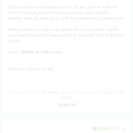
Často se u Vás turisté zastavují s tím, že neví, kam se vydat na
výlet? Chcete se jako architekt prezentovat svými projekty
klientům a dát jim ještě tip na výlet Tato odměna je právě pro Vás!
Buďte připraveni, každý si rád odnese něco na památku. A ještě,
když šoupne Bedekr do kapsy a může jít objevovat další skvělá Rare
Places.
Navíc,
ušetříte až 33%
za kus!
Poštovné i balné je na nás!
Doručení odměny: Zásilkovna, do půl roku po ukončení projektu na
Hithitu
10 650 Kč
zbývá 10
z 10