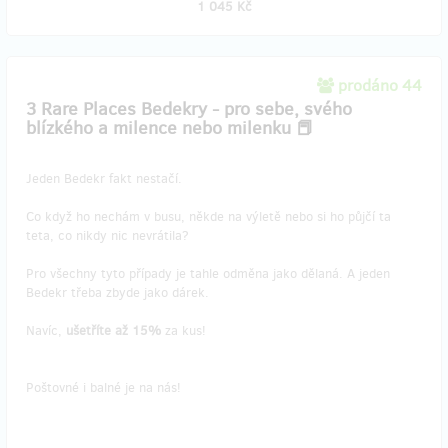
1 045 Kč
prodáno 44
3 Rare Places Bedekry - pro sebe, svého
blízkého a milence nebo milenku 📕
Jeden Bedekr fakt nestačí.
Co když ho nechám v busu, někde na výletě nebo si ho půjčí ta
teta, co nikdy nic nevrátila?
Pro všechny tyto případy je tahle odměna jako dělaná. A jeden
Bedekr třeba zbyde jako dárek.
Navíc,
ušetříte až 15%
za kus!
Poštovné i balné je na nás!