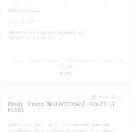
Dostupné velikosti:
S, M, L, XL, XXL
​​Velikost trika nám napište do poznámky. 🙏🏻
Poštovné i balné je na nás!
Doručení odměny: Zásilkovna, do čtvrt roku po ukončení projektu
na Hithitu
850 Kč
zbývá 10
z 15
Plakát | Maappi 🖼 (LIMITOVANÉ - POUZE 15
KUSŮ)
Spojili jsme se s projektem Maappi a společnými silami jsme
vytvořili plakát, který je k dostání jen a pouze v rámci kampaně.