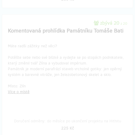
zbývá 20
z 20
Komentovaná prohlídka Památníku Tomáše Bati
Máte radši zážitky než věci?
Potěšte sebe nebo své blízké a vydejte se po stopách podnikatele,
který změnil tvář Zlína a vybudoval impérium.
Památník je moderní parafrází staveb vrcholné gotiky: jen opěrný
systém a barevné vitráže, jen železobetonový skelet a sklo.
Místo: Zlín
Více o místě
Doručení odměny: do měsíce po ukončení projektu na Hithitu
225 Kč