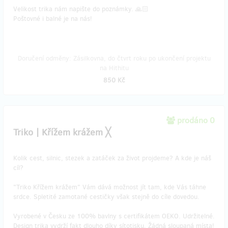
​Velikost trika nám napište do poznámky. 🙏🏻
Poštovné i balné je na nás!
Doručení odměny: Zásilkovna, do čtvrt roku po ukončení projektu
na Hithitu
850 Kč
prodáno 0
Triko | Křížem krážem ╳
Kolik cest, silnic, stezek a zatáček za život projdeme? A kde je náš
cíl?
"Triko Křížem krážem" Vám dává možnost jít tam, kde Vás táhne
srdce. Spletité zamotané cestičky však stejně do cíle dovedou.
Vyrobené v Česku ze 100% bavlny s certifikátem OEKO. Udržitelné.
Design trika vydrží fakt dlouho díky sítotisku. Žádná sloupaná místa!