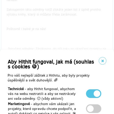
Zakoupením této odměny totiž získáte jeden list z úplně prvního
výtisku knihy, který si můžete třeba zarámovat.
Poštovné i balné je na nás!
Doručení odměny: Zásilkovna, do půl roku po ukončení projektu na
Hithitu
305 Kč
Aby Hithit fungoval, jak má (souhlas
s cookies 🍪)
Pro váš nejlepší zážitek z Hithitu, aby byly projekty
prodáno 272
úspěšnější a svět duhovější. 🌈
Rare Places Bedekr - vydej se na cestu poznání!
Technické
- aby Hithit fungoval, abychom
📕
vás na webu neztratili a aby se neztrácely
ani vaše odměny. 🙂 (vždy aktivní)
Nikde jinde ji dřív nezískáte.
Marketingové
- abychom vám ukázali jen
projekty, které opravdu chcete podpořit, a
130 nevšedních míst v kapse. 130 důvodů vyrazit objevovat.
autoři dokázali co nejvíce z vás oslovit. 🎯