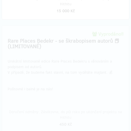
Hithitu
15 000 Kč
Vyprodáno!!
Rare Places Bedekr - se škrabopisem autorů 📕
(LIMITOVANÉ)
Unikátní limitované edice Rare Places Bedekru s věnováním a
podpisem od autorů.
V případě, že budeme fakt slavní, na tom vyděláte majlant. 💰
Poštovné i balné je na nás!
Doručení odměny: Zásilkovna, do půl roku po ukončení projektu na
Hithitu
450 Kč