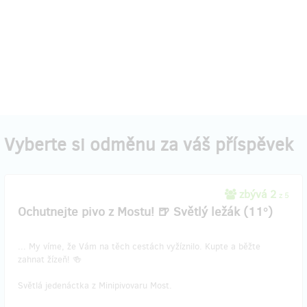
Vyberte si odměnu za váš příspěvek
zbývá 2
z 5
Ochutnejte pivo z Mostu! 🍺 Světlý ležák (11°)
... My víme, že Vám na těch cestách vyžíznilo. Kupte a běžte
zahnat žízeň! 🍻
Světlá jedenáctka z Minipivovaru Most.