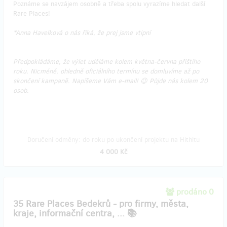
Poznáme se navzájem osobně a třeba spolu vyrazíme hledat další
Rare Places!
*Anna Havelková o nás říká, že prej jsme vtipní
Předpokládáme, že výlet uděláme kolem května-června příštího
roku. Nicméně, ohledně oficiálního termínu se domluvíme až po
skončení kampaně. Napíšeme Vám e-mail! 😉 Půjde nás kolem 20
osob.
Doručení odměny: do roku po ukončení projektu na Hithitu
4 000 Kč
prodáno 0
35 Rare Places Bedekrů - pro firmy, města,
kraje, informační centra, ... 📚