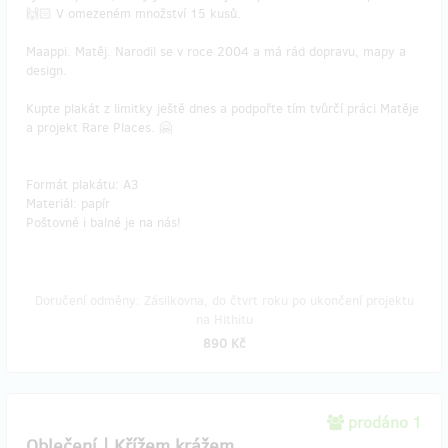
🙌🏻 V omezeném množství 15 kusů.
Maappi. Matěj. Narodil se v roce 2004 a má rád dopravu, mapy a
design.
Kupte plakát z limitky ještě dnes a podpořte tím tvůrčí práci Matěje
a projekt Rare Places. 🤗
Formát plakátu: A3
Materiál: papír
Poštovné i balné je na nás!
Doručení odměny: Zásilkovna, do čtvrt roku po ukončení projektu
na Hithitu
890 Kč
prodáno 1
Oblečení | Křížem krážem