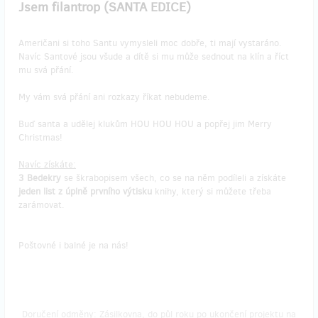
Jsem filantrop (SANTA EDICE)
Američani si toho Santu vymysleli moc dobře, ti mají vystaráno.
Navíc Santové jsou všude a dítě si mu může sednout na klín a říct
mu svá přání.
My vám svá přání ani rozkazy říkat nebudeme.
Buď santa a udělej klukům HOU HOU HOU a popřej jim Merry
Christmas!
Navíc získáte:
3 Bedekry
se škrabopisem všech, co se na něm podíleli a získáte
jeden list z úplně prvního výtisku
knihy, který si můžete třeba
zarámovat.
Poštovné i balné je na nás!
Doručení odměny: Zásilkovna, do půl roku po ukončení projektu na