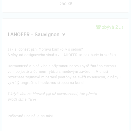
290 Kč
zbývá 2
z 3
LAHOFER - Sauvignon 🍷
Jak si donést jižní Moravu kamkoliv s sebou?
S víny od designového vinařství LAHOFER to pak bude brnkačka.
Harmonické a plné víno s příjemnou barvou sytě žlutého citronu
voní po jostě a černém rybízu s medovým závěrem. V chuti
rozeznáte zajímavé minerální podtóny se svěží kyselinkou, cibéby i
vyzrálý angrešt s limetkovou stopou na konci.
I když víno na Moravě pijí už novorozenci, tak přesto
prodáváme 18+!
Poštovné i balné je na nás!