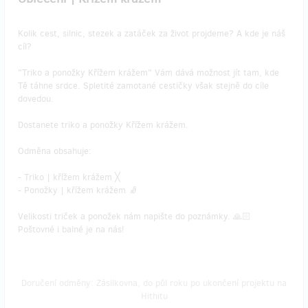
Kolik cest, silnic, stezek a zatáček za život projdeme? A kde je náš
cíl?
"Triko a ponožky Křížem krážem" Vám dává možnost jít tam, kde
Tě táhne srdce. Spletité zamotané cestičky však stejně do cíle
dovedou.
Dostanete triko a ponožky Křížem krážem.
Odměna obsahuje:
- Triko | křížem krážem ╳
- Ponožky | křížem krážem 🧦
​Velikosti triček a ponožek nám napište do poznámky. 🙏🏻
Poštovné i balné je na nás!
Doručení odměny: Zásilkovna, do půl roku po ukončení projektu na
Hithitu