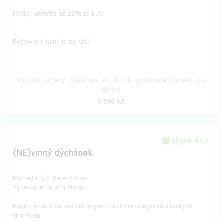
Navíc,
ušetříte až 22%
za kus!
Poštovné i balné je na nás!
Doručení odměny: Zásilkovna, do půl roku po ukončení projektu na
Hithitu
3 500 Kč
zbývá 4
z 5
(NE)vinný dýchánek
Poznejte tým Rare Places.
Vycestujte na jižní Moravu.
Pojďte s námi na kus řeči nejen o architektuře jihomoravských
vinohradů.