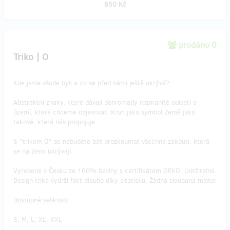
850 Kč
prodáno 0
Triko | O
Kde jsme všude byli a co se před námi ještě ukrývá?
Abstraktní znaky, které dávají dohromady rozmanité oblasti a
území, které chceme objevovat. Kruh jako symbol Země jako
takové, která nás propojuje.
S "trikem O" se nebudete bát prozkoumat všechna zákoutí, která
se na Zemi ukrývají.
Vyrobené v Česku ze 100% bavlny s certifikátem OEKO. Udržitelné.
Design trika vydrží fakt dlouho díky sítotisku. Žádná sloupaná místa!
Dostupné velikosti:
S, M, L, XL, XXL