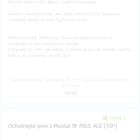
Klasický český ležák dělaný tradičním postupem.
Unikátní nebude jen pivo, ale i lahve, ve kterých jej dostanete.
Jedinečný design od Jana Čapka vzal za své.
Můžeme odeslat Zásilkovnou. Nebo se vydejte do Mostu a
vyzvedněte si toto kvalitní pivo osobně!
V případě, že máte rádi zážitky a stavíte se pro něj osobně, napište
nám to do poznámky, prosím. 🙏🏻
Doručení odměny: Zásilkovna, do čtvrt roku po ukončení projektu
na Hithitu
150 Kč
zbývá 5
z 5
Ochutnejte pivo z Mostu! 🍺 PALE ALE (10°)