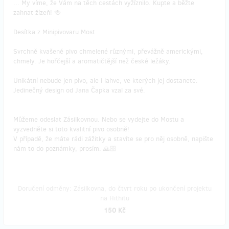
... My víme, že Vám na těch cestách vyžíznilo. Kupte a běžte
zahnat žízeň! 🍻
Desítka z Minipivovaru Most.
Svrchně kvašené pivo chmelené různými, převážně americkými,
chmely. Je hořčejší a aromatičtější než české ležáky.
Unikátní nebude jen pivo, ale i lahve, ve kterých jej dostanete.
Jedinečný design od Jana Čapka vzal za své.
Můžeme odeslat Zásilkovnou. Nebo se vydejte do Mostu a
vyzvedněte si toto kvalitní pivo osobně!
V případě, že máte rádi zážitky a stavíte se pro něj osobně, napište
nám to do poznámky, prosím. 🙏🏻
Doručení odměny: Zásilkovna, do čtvrt roku po ukončení projektu
na Hithitu
150 Kč