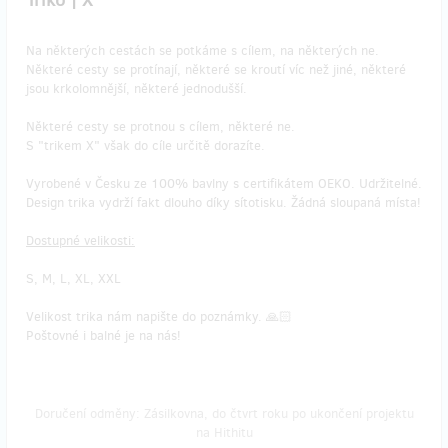
Triko | X
Na některých cestách se potkáme s cílem, na některých ne.
Některé cesty se protínají, některé se kroutí víc než jiné, některé
jsou krkolomnější, některé jednodušší.
Některé cesty se protnou s cílem, některé ne.
S "trikem X" však do cíle určitě dorazíte.
Vyrobené v Česku ze 100% bavlny s certifikátem OEKO. Udržitelné.
Design trika vydrží fakt dlouho díky sítotisku. Žádná sloupaná místa!
Dostupné velikosti:
S, M, L, XL, XXL
​Velikost trika nám napište do poznámky. 🙏🏻
Poštovné i balné je na nás!
Doručení odměny: Zásilkovna, do čtvrt roku po ukončení projektu
na Hithitu