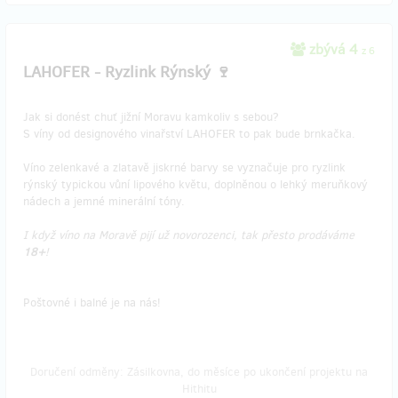
zbývá 4
z 6
LAHOFER - Ryzlink Rýnský 🍷
Jak si donést chuť jižní Moravu kamkoliv s sebou?
S víny od designového vinařství LAHOFER to pak bude brnkačka.
Víno zelenkavé a zlatavě jiskrné barvy se vyznačuje pro ryzlink
rýnský typickou vůní lipového květu, doplněnou o lehký meruňkový
nádech a jemné minerální tóny.
I když víno na Moravě pijí už novorozenci, tak přesto prodáváme
18+
!
Poštovné i balné je na nás!
Doručení odměny: Zásilkovna, do měsíce po ukončení projektu na
Hithitu