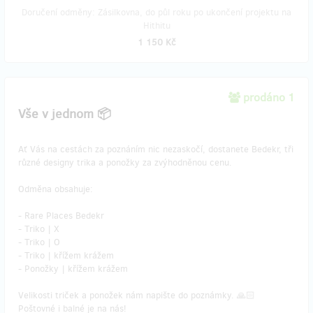
Doručení odměny: Zásilkovna, do půl roku po ukončení projektu na
Hithitu
1 150 Kč
prodáno 1
Vše v jednom 📦
Ať Vás na cestách za poznáním nic nezaskočí, dostanete Bedekr, tři
různé designy trika a ponožky za zvýhodněnou cenu.
Odměna obsahuje:
- Rare Places Bedekr
- Triko | X
- Triko | O
- Triko | křížem krážem
- Ponožky | křížem krážem
​Velikosti triček a ponožek nám napište do poznámky. 🙏🏻
Poštovné i balné je na nás!