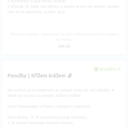
a vyzvedněte si piva horalů osobně!
V případě, že máte rádi zážitky a stavíte se pro něj osobně, napište
nám to do poznámky, prosím. 🙏🏻
Doručení odměny: Zásilkovna, do čtvrt roku po ukončení projektu
na Hithitu
295 Kč
prodáno 6
Ponožky | Křížem krážem 🧦
Na cestách za architekturou je pohodlí nohou víc než důležité. A
právě pro to jsou tu ponožky Křížem krážem.
Ušité Ferdinandem v Česku z nejlepších materiálů:
80% bavlna, 15 % polyamid (zvyšuje odolnost),
5 % elastan (zaručuje tvarovou stálost)