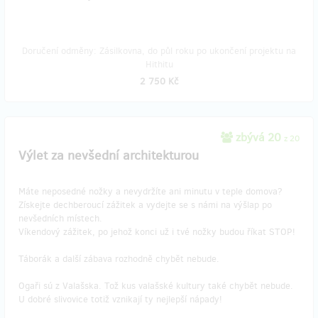
Doručení odměny: Zásilkovna, do půl roku po ukončení projektu na
Hithitu
2 750 Kč
zbývá 20
z 20
Výlet za nevšední architekturou
Máte neposedné nožky a nevydržíte ani minutu v teple domova?
Získejte dechberoucí zážitek a vydejte se s námi na výšlap po
nevšedních místech.
Víkendový zážitek, po jehož konci už i tvé nožky budou říkat STOP!
Táborák a další zábava rozhodně chybět nebude.
Ogaři sú z Valašska. Tož kus valašské kultury také chybět nebude.
U dobré slivovice totiž vznikají ty nejlepší nápady!