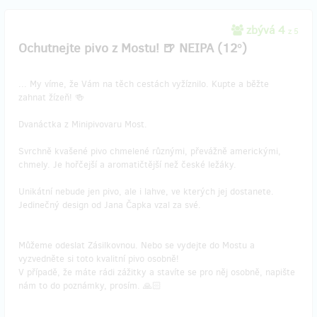
zbývá 4
z 5
Ochutnejte pivo z Mostu! 🍺 NEIPA (12°)
... My víme, že Vám na těch cestách vyžíznilo. Kupte a běžte
zahnat žízeň! 🍻
Dvanáctka z Minipivovaru Most.
Svrchně kvašené pivo chmelené různými, převážně americkými,
chmely. Je hořčejší a aromatičtější než české ležáky.
Unikátní nebude jen pivo, ale i lahve, ve kterých jej dostanete.
Jedinečný design od Jana Čapka vzal za své.
Můžeme odeslat Zásilkovnou. Nebo se vydejte do Mostu a
vyzvedněte si toto kvalitní pivo osobně!
V případě, že máte rádi zážitky a stavíte se pro něj osobně, napište
nám to do poznámky, prosím. 🙏🏻