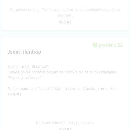
Doručení odměny: Zásilkovna, do čtvrt roku po ukončení projektu
na Hithitu
185 Kč
prodáno 22
Jsem filantrop
Jaké je to být filantrop?
Chcete pouze podpořit projekt samotný a nic za to nevyžadujete.
Díky, to je velkorysé!
Fandíte nám na naší cestě? Sami si nastavte částku, kterou nás
obdaříte.
Doručení odměny: nespecifikováno
200 Kč