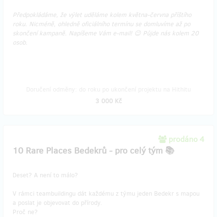
Předpokládáme, že výlet uděláme kolem května-června příštího
roku. Nicméně, ohledně oficiálního termínu se domluvíme až po
skončení kampaně. Napíšeme Vám e-mail! 😉 Půjde nás kolem 20
osob.
Doručení odměny: do roku po ukončení projektu na Hithitu
3 000 Kč
prodáno 4
10 Rare Places Bedekrů - pro celý tým 📚
Deset? A není to málo?
V rámci teambuildingu dát každému z týmu jeden Bedekr s mapou
a poslat je objevovat do přírody.
Proč ne?