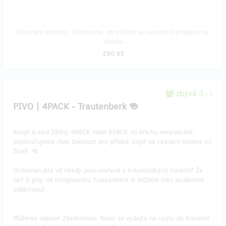
Doručení odměny: Zásilkovna, do měsíce po ukončení projektu na
Hithitu
290 Kč
zbývá 3
z 5
PIVO | 4PACK - Trautenberk 🍻
Koupí si sice žádný 4PACK nebo 6PACK na břichu nevysekáte,
doporučujeme však zakoupit pro případ, když na cestách budete mí
žízeň. 🍻
Ochutnali jste už někdy pivo uvařené v krkonošských horách? Že
ne? S pivy od minipivovaru Trautenberk si můžete tuto zkušenost
odškrtnout.
​Můžeme odeslat Zásilkovnou. Nebo se vydejte na cestu do Krkonoš