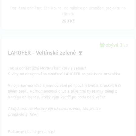
Doručení odměny: Zásilkovna, do měsíce po ukončení projektu na
Hithitu
290 Kč
zbývá 3
z 3
LAHOFER - Veltínské zelené 🍷
Jak si donést jižní Moravu kamkoliv s sebou?
S víny od designového vinařství LAHOFER to pak bude brnkačka.
Víno je harmonické s jemnou vůní po lipovém květu, broskvích či
bílém pepři. Hořkomandlová chuť a příjemné kyselinky dělají z
Veltlínu oblíbence, který vám vydrží po bodu celý večer.
I když víno na Moravě pijí už novorozenci, tak přesto
prodáváme 18+!
Poštovné i balné je na nás!