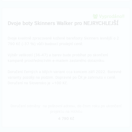
Vyprodáno!!
Dvoje boty Skinners Walker pro NEJRYCHLEJŠÍ
Dvoje kvalitně zpracované kožené barefooty Skinners levnější o 2
790 Kč (-37 %) vůči budoucí prodejní ceně.
Výběr velikostí (36-47) a barev bude probíhat po skončení
kampaně prostřednictvím e-mailem zaslaného dotazníku.
Doručení černých a bílých variant cca koncem září 2022. Barevné
varianty později na podzim. Dopravné po ČR je zahrnuto v ceně.
Doručení na Slovensko je +100 Kč.
Doručení odměny: na poštovní adresu, do čtvrt roku po ukončení
projektu na Hithitu
4 790 Kč