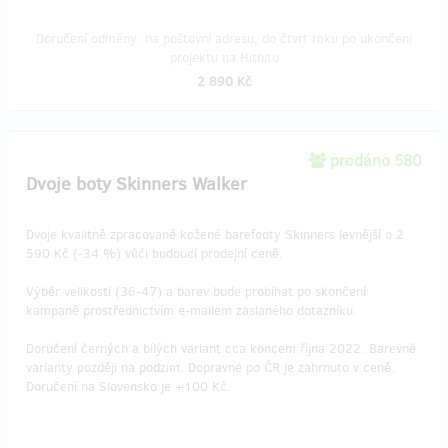
Doručení odměny: na poštovní adresu, do čtvrt roku po ukončení
projektu na Hithitu
2 890 Kč
prodáno 580
Dvoje boty Skinners Walker
Dvoje kvalitně zpracované kožené barefooty Skinners levnější o 2
590 Kč (-34 %) vůči budoucí prodejní ceně.
Výběr velikostí (36-47) a barev bude probíhat po skončení
kampaně prostřednictvím e-mailem zaslaného dotazníku.
Doručení černých a bílých variant cca koncem října 2022. Barevné
varianty později na podzim. Dopravné po ČR je zahrnuto v ceně.
Doručení na Slovensko je +100 Kč.