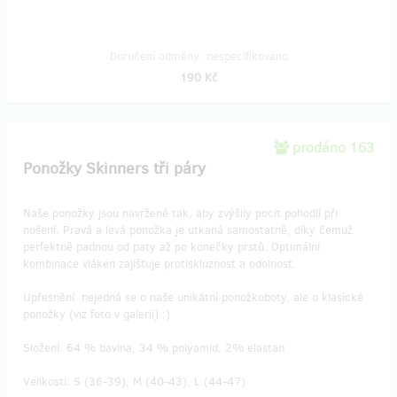
Doručení odměny: nespecifikováno
190 Kč
prodáno 163
Ponožky Skinners tři páry
Naše ponožky jsou navržené tak, aby zvýšily pocit pohodlí při
nošení. Pravá a levá ponožka je utkaná samostatně, díky čemuž
perfektně padnou od paty až po konečky prstů. Optimální
kombinace vláken zajišťuje protiskluznost a odolnost.
Upřesnění: nejedná se o naše unikátní ponožkoboty, ale o klasické
ponožky (viz foto v galerii) :)
Složení: 64 % bavlna, 34 % polyamid, 2% elastan
Velikosti: S (36-39), M (40-43), L (44-47)