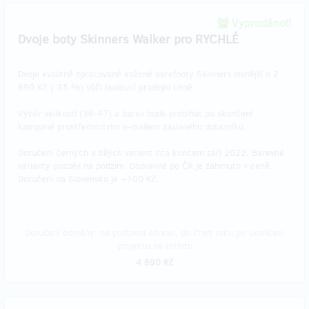
Vyprodáno!!
Dvoje boty Skinners Walker pro RYCHLÉ
Dvoje kvalitně zpracované kožené barefooty Skinners levnější o 2
690 Kč (-35 %) vůči budoucí prodejní ceně.
Výběr velikostí (36-47) a barev bude probíhat po skončení
kampaně prostřednictvím e-mailem zaslaného dotazníku.
Doručení černých a bílých variant cca koncem září 2022. Barevné
varianty později na podzim. Dopravné po ČR je zahrnuto v ceně.
Doručení na Slovensko je +100 Kč.
Doručení odměny: na poštovní adresu, do čtvrt roku po ukončení
projektu na Hithitu
4 890 Kč