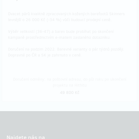
Dvacet párů kvalitně zpracovaných kožených barefootů Skinners
levnější o 26 000 Kč (-34 %) vůči budoucí prodejní ceně.
Výběr velikostí (36-47) a barev bude probíhat po skončení
kampaně prostřednictvím e-mailem zaslaného dotazníku.
Doručení na podzim 2022. Barevné varianty o pár týdnů později.
Dopravné po ČR a SK je zahrnuto v ceně.
Doručení odměny: na poštovní adresu, do půl roku po ukončení
projektu na Hithitu
49 800 Kč
Najdete nás na