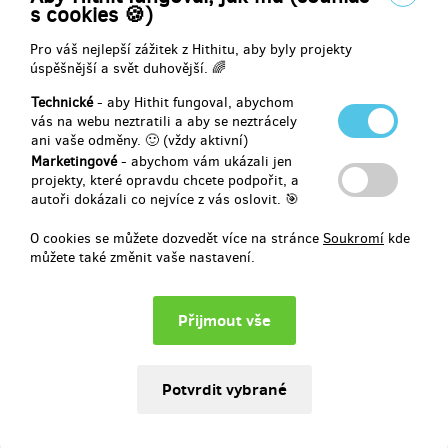
s cookies 🍪)
23 900 Kč
Pro váš nejlepší zážitek z Hithitu, aby byly projekty
úspěšnější a svět duhovější. 🌈
Vyprodáno!!
Technické
- aby Hithit fungoval, abychom
Jedny boty Skinners Walker pro NEJRYCHLEJŠÍ
vás na webu neztratili a aby se neztrácely
ani vaše odměny. 🙂 (vždy aktivní)
Marketingové
- abychom vám ukázali jen
Jedny kvalitně zpracované kožené barefoot boty Skinners levnější o
projekty, které opravdu chcete podpořit, a
1 300 Kč (-34 %) vůči budoucí prodejní ceně.
autoři dokázali co nejvíce z vás oslovit. 🎯
Výběr velikosti (36-47) a barvy bude probíhat po skončení
O cookies se můžete dozvedět více na stránce
Soukromí
kde
kampaně prostřednictvím e-mailem zaslaného dotazníku.
můžete také změnit vaše nastavení.
Doručení černých a bílých variant cca koncem září 2022. Barevné
varianty později na podzim. Dopravné po ČR je zahrnuto v ceně.
Doručení na Slovensko je +100 Kč.
Doručení odměny: na poštovní adresu, do čtvrt roku po ukončení
projektu na Hithitu
2 490 Kč