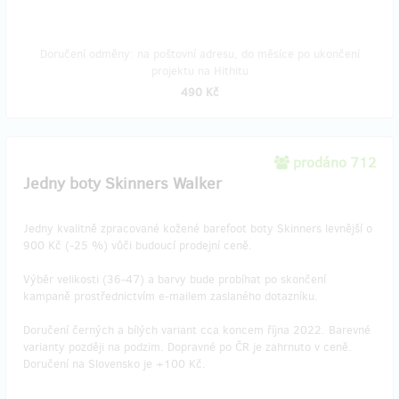
Doručení odměny: na poštovní adresu, do měsíce po ukončení
projektu na Hithitu
490 Kč
prodáno 712
Jedny boty Skinners Walker
Jedny kvalitně zpracované kožené barefoot boty Skinners levnější o
900 Kč (-25 %) vůči budoucí prodejní ceně.
Výběr velikosti (36-47) a barvy bude probíhat po skončení
kampaně prostřednictvím e-mailem zaslaného dotazníku.
Doručení černých a bílých variant cca koncem října 2022. Barevné
varianty později na podzim. Dopravné po ČR je zahrnuto v ceně.
Doručení na Slovensko je +100 Kč.