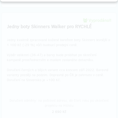
Vyprodáno!!
Jedny boty Skinners Walker pro RYCHLÉ
Jedny kvalitně zpracované kožené barefoot boty Skinners levnější o
1 100 Kč (-29 %) vůči budoucí prodejní ceně.
Výběr velikosti (36-47) a barvy bude probíhat po skončení
kampaně prostřednictvím e-mailem zaslaného dotazníku.
Doručení černých a bílých variant cca koncem září 2022. Barevné
varianty později na podzim. Dopravné po ČR je zahrnuto v ceně.
Doručení na Slovensko je +100 Kč.
Doručení odměny: na poštovní adresu, do čtvrt roku po ukončení
projektu na Hithitu
2 690 Kč