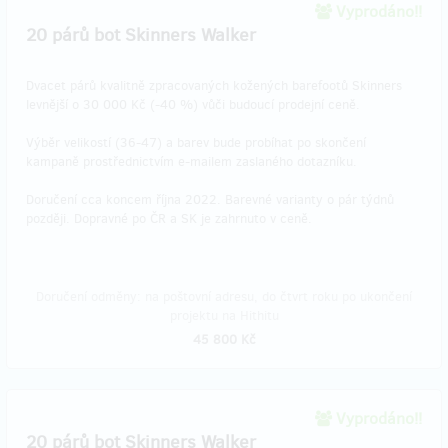
Vyprodáno!!
20 párů bot Skinners Walker
Dvacet párů kvalitně zpracovaných kožených barefootů Skinners
levnější o 30 000 Kč (-40 %) vůči budoucí prodejní ceně.
Výběr velikostí (36-47) a barev bude probíhat po skončení
kampaně prostřednictvím e-mailem zaslaného dotazníku.
Doručení cca koncem října 2022. Barevné varianty o pár týdnů
později. Dopravné po ČR a SK je zahrnuto v ceně.
Doručení odměny: na poštovní adresu, do čtvrt roku po ukončení
projektu na Hithitu
45 800 Kč
Vyprodáno!!
20 párů bot Skinners Walker