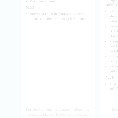
Poštovné v ceně.
akční sc
PLUS
Na mí
Newsletter "Tři mašínovské novinky"
ale o
každé pondělní ráno ve vašem inboxu.
cater
Se št
klidn
filmo
Přesn
předb
na li
Odměn
pro 2
Sezna
budou
PLUS
Newsl
každé
Doručení odměny: na poštovní adresu, do
Dor
týdne po ukončení projektu na Hithitu
u