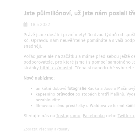
Jste půlmiliónoví, už jste nám poslali tř
18.5.2022
Právě jsme dosáhli první mety! Do dvou týdnů od spušt
Kč. Opravdu nám neuvěřitelně pomáháte a s vaší podp
snadněji.
Pořád jsme ale na začátku a máme před sebou ještě ce
podporovatele, pro které jsme i s pomocí samotného Jo
stránky
hithit.cz/masini
. Třeba si napodruhé vyberete 
Nově nabízíme:
unikátní dobové
fotografie
Radka a Josefa Mašínovýc
kapesního
průvodce
po stopách bratří Mašínů. Vyde
nezabloudíte.
filmovou scénu přestřelky u Waldova ve formě
komi
Sledujte nás na
Instagramu
,
Facebooku
nebo
Twitteru
Zobrazit všechny aktuality