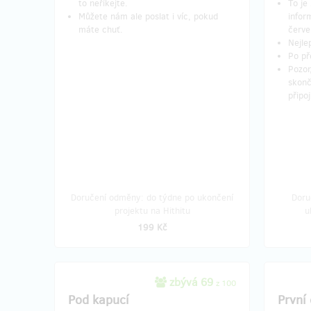
to neříkejte.
To je
Můžete nám ale poslat i víc, pokud
infor
máte chuť.
červ
Nejle
Po př
Pozor
skonč
připoj
Doručení odměny: do týdne po ukončení
Doru
projektu na Hithitu
u
199 Kč
zbývá 69
z 100
Pod kapucí
První