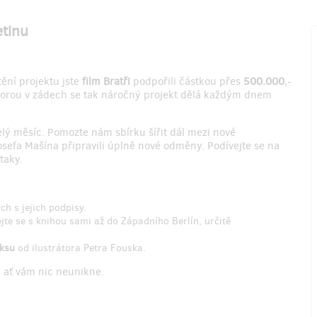
etinu
ění projektu jste
film Bratři
podpořili částkou přes
500.000
,-
orou v zádech se tak náročný projekt dělá každým dnem
lý měsíc. Pomozte nám sbírku šířit dál mezi nové
sefa Mašína připravili úplně nové odměny. Podívejte se na
taky.
h s jejich podpisy.
jte se s knihou sami až do Západního Berlín, určitě
ksu
od ilustrátora Petra Fouska.
, ať vám nic neunikne.