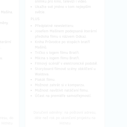
snímku pro kino, televizi i video.
Ukažte své jméno v tom nejlepším
a Mašína.
světle.
PLUS
dměny.
Předplatné newsletteru.
Josefem Mašínem podepsaná literární
předloha filmu s názvem Odkaz.
terární
Kniha Průvodce po stopách bratří
.
Mašínů.
Tričko s logem filmu Bratři.
u.
Mikina s logem filmu Bratři.
Filmový scénář v elektronické podobě.
Storyboard filmové scény obklíčení u
Waldova.
Plakát filmu.
Možnost zahrát si v komparzu.
Možnost navštívit natáčení filmu.
Účast na premiéře samozřejmostí.
Doručení odměny: na poštovní adresu,
resu, do
déle než rok po ukončení projektu na
 Hithitu
Hithitu