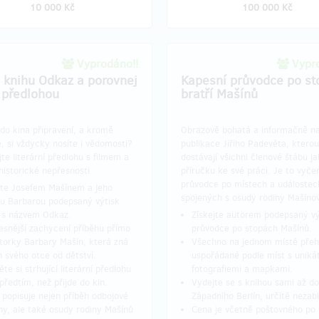
10 000 Kč
100 000 Kč
Vyprodáno!!
Vypro
j knihu Odkaz a porovnej
Kapesní průvodce po st
s předlohou
bratří Mašínů
do kina připravení, a kromě
Obrazově bohatá a informačně na
, si vždycky nosíte i vědomosti?
publikace Jiřího Padevěta, ktero
te literární předlohu s filmem a
dostávají všichni členové štábu j
historické nepřesnosti.
příručku ke své práci. Je to vyčer
průvodce po místech a událostec
jte Josefem Mašínem a jeho
spojených s osudy rodiny Mašíno
u Barbarou podepsaný výtisk
 s názvem Odkaz.
Získejte autorem podepsaný vý
esnější zachycení příběhu přímo
průvodce po stopách Mašínů.
torky Barbary Mašín, která zná
Všechno na jednom místě přeh
h svého otce od dětství.
uspořádané podle míst s uniká
te si strhující literární předlohu
fotografiemi a mapkami.
 předtím, než přijde do kin.
Vydejte se s knihou sami až do
 popisuje nejen příběh odbojové
Západního Berlín, určitě nezabl
ny, ale také osudy rodiny Mašínů
Cena je včetně poštovného po