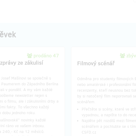
pěvek
prodáno 47
zbýv
zprávy ze zákulisí
Filmový scénář
Josef Mašínovi se společně s
Odměna pro studenty filmových š
 Paumerem do Západního Berlína
nebo amatérské i profesionální fi
ali v pondělí. A my vám každé
recenzenty, kteří neusnou bez to
pošleme newsletter nejen s
by si natočený film neporovnali s
i o filmu, ale i zákulisními drby a
scénářem.
mi fakty. To všechno každý
Přečtěte si scény, které ve stř
o dobu jednoho roku.
vypadnou, a napište to do rec
"mašínovské" novinky každé
Najděte pět rozdílů mezi filme
lní ráno ve vašem inboxu.
scénářem a pochlubte se s tím
a 240,- Kč na 12 měsíců.
CSFD.cz