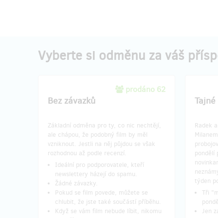
Vyberte si odměnu za váš přís
prodáno 62
Bez závazků
Tajné 
Základní odměna pro ty, co nic nechtějí,
Radek a 
ale chápou, že podobný film by měl
Milanem
vzniknout. Jestli na něj půjdou se však
probojov
rozhodnou až podle recenzí.
pondělí 
novinkam
Ideální pro podporovatele, kteří
neznámý
newslettery házejí do spamu.
týden p
Žádné závazky.
Pokud se film povede, můžete se
​Tři 
chlubit, že jste také součástí příběhu.
pondě
Když se vám film nebude líbit, nikomu
Jen z