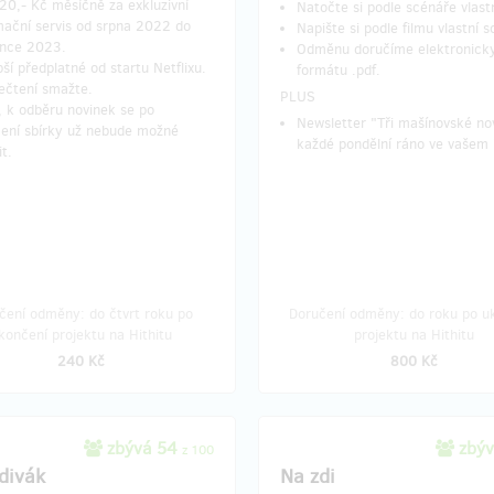
 20,- Kč měsíčně za exkluzivní
Natočte si podle scénáře vlastn
mační servis od srpna 2022 do
Napište si podle filmu vlastní s
ence 2023.
Odměnu doručíme elektronick
pší předplatné od startu Netflixu.
formátu .pdf.
ečtení smažte.
​PLUS
, k odběru novinek se po
Newsletter "Tři mašínovské no
ení sbírky už nebude možné
každé pondělní ráno ve vašem 
it.
čení odměny: do čtvrt roku po
Doručení odměny: do roku po u
končení projektu na Hithitu
projektu na Hithitu
240 Kč
800 Kč
zbývá 54
zbýv
z 100
 divák
Na zdi