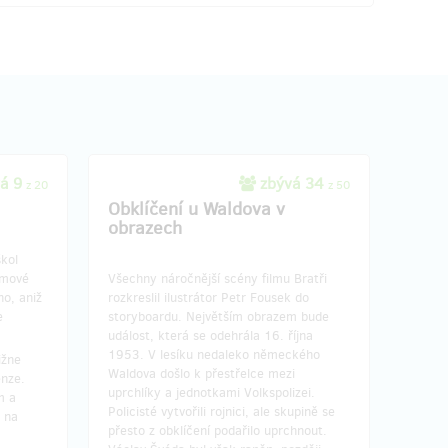
á 9
zbývá 34
z 20
z 50
Obklíčení u Waldova v
obrazech
kol
lmové
Všechny náročnější scény filmu Bratři
ho, aniž
rozkreslil ilustrátor Petr Fousek do
e
storyboardu. Největším obrazem bude
událost, která se odehrála 16. října
1953. V lesíku nedaleko německého
ižne
Waldova došlo k přestřelce mezi
enze.
uprchlíky a jednotkami Volkspolizei.
m a
Policisté vytvořili rojnici, ale skupině se
 na
přesto z obklíčení podařilo uprchnout.