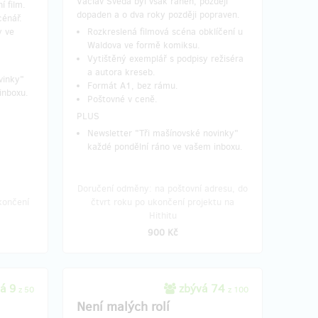
Václav Švéda byl však raněn, později
í film.
dopaden a o dva roky později popraven.
cénář.
y ve
Rozkreslená filmová scéna obklíčení u
Waldova ve formě komiksu.
Vytištěný exemplář s podpisy režiséra
a autora kreseb.
vinky"
Formát A1, bez rámu.
inboxu.
Poštovné v ceně.
PLUS
Newsletter "Tři mašínovské novinky"
každé pondělní ráno ve vašem inboxu.
Doručení odměny: na poštovní adresu, do
končení
čtvrt roku po ukončení projektu na
Hithitu
900 Kč
á 9
zbývá 74
z 50
z 100
Není malých rolí