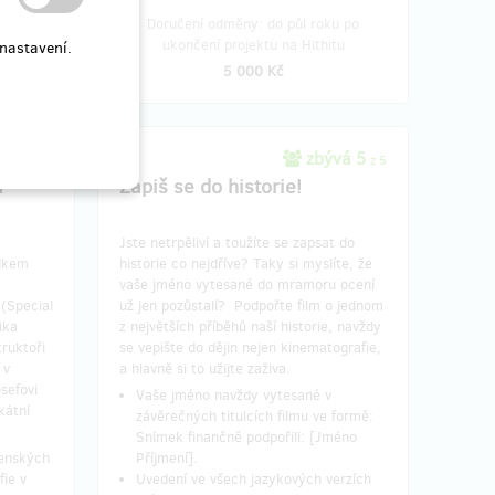
adresu,
ktu na
Doručení odměny: do půl roku po
ukončení projektu na Hithitu
nastavení.
5 000 Kč
vá 1
zbývá 5
z 1
z 5
a
Zapiš se do historie!
Jste netrpěliví a toužíte se zapsat do
adkem
historie co nejdříve? Taky si myslíte, že
é
vaše jméno vytesané do mramoru ocení
 (Special
už jen pozůstalí? Podpořte film o jednom
ika
z největších příběhů naší historie, navždy
truktoři
se vepište do dějin nejen kinematografie,
 v
a hlavně si to užijte zaživa.
sefovi
Vaše jméno navždy vytesané v
kátní
závěrečných titulcích filmu ve formě:
Snímek finančně podpořili: [Jméno
jenských
Příjmení].
fie v
Uvedení ve všech jazykových verzích