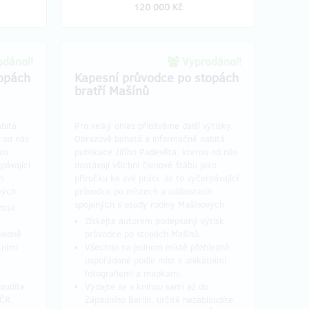
120 000 Kč
dáno!!
Vyprodáno!!
opách
Kapesní průvodce po stopách
bratří Mašínů
bitá
Pro velký ohlas přidáváme další výtisky.
u od nás
Obrazově bohatá a informačně nabitá
ako
publikace Jiřího Padevěta, kterou od nás
pávající
dostávají všichni členové štábu jako
h
příručku ke své práci. Je to vyčerpávající
vých.
průvodce po místech a událostech
spojených s osudy rodiny Mašínových.
tisk
Získejte autorem podepsaný výtisk
ledně
průvodce po stopách Mašínů.
tními
Všechno na jednom místě přehledně
uspořádané podle míst s unikátními
fotografiemi a mapkami.
oudíte.
Vydejte se s knihou sami až do
 ČR.
Západního Berlín, určitě nezabloudíte.