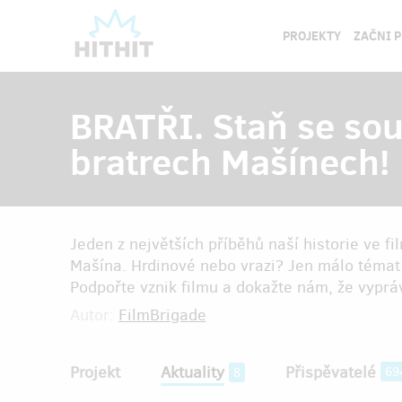
PROJEKTY
ZAČNI 
BRATŘI. Staň se sou
bratrech Mašínech!
Jeden z největších příběhů naší historie ve f
Mašína. Hrdinové nebo vrazi? Jen málo témat 
Podpořte vznik filmu a dokažte nám, že vyprá
Autor:
FilmBrigade
Projekt
Aktuality
Přispěvatelé
69
8