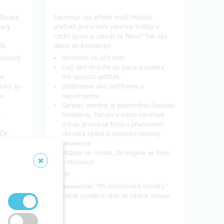
 Zkuste
Fascinuje vás příběh bratří Mašínů,
terý
přečetli jste o nich všechny knížky a
chtěli byste si zahrát ve filmu? Tak vás
ěk.
dáme do komparzu!
odepsaný
Nemusíte se učit text.
Celý den strávíte na place a budete
de
mít spoustu selfíček.
akáty by
Oblékneme vás, ostříháme a
Ne
napudrujeme.
Čerpání odměny je podmíněno časovou
.
flexibilitou. Datum a místo natáčení
určuje produkce filmu s předstihem
 ČR.
několika týdnů a náhradní termíny
nevedeme.
Můžete se chlubit, že hrajete ve filmu
vinky"
o Mašínech.
inboxu.
PLUS​
Newsletter "Tři mašínovské novinky"
každé pondělní ráno ve vašem inboxu.