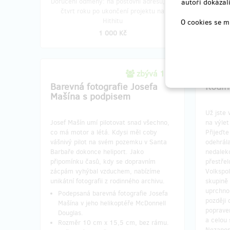
Doručení odměny: na poštovní adresu, do
Doruče
autoři dokázali
čtvrt roku po ukončení projektu na
déle 
Hithitu
O cookies se m
1 000 Kč
zbývá 1
z 2
Barevná fotografie Josefa
Rodin
Mašína s podpisem
Už jste 
Josef Mašín umí pilotovat snad všechno,
na výlet
co má motor a létá. Kdysi měl coby
Přijeďte
vášnivý pilot na svém pozemku v Santa
odehrála
Barbaře dokonce heliport. Jako
nedalek
připomínku časů, kdy se dopravním
přestřel
zácpám vyhýbal vzduchem, nabízíme
Volkspoli
unikátní fotografii z rodinného archivu.
skupině 
uprchno
Podepsaná barevná fotografie Josefa
později 
Mašína v jeho helikoptéře McDonnell
poprave
Douglas.
a celou
Rozměr 10 cm x 15,5 cm, bez rámu.
Nezapom