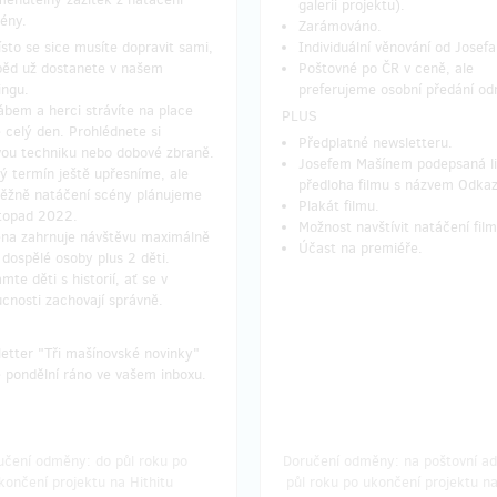
galerii projektu).
ény.
Zarámováno.
sto se sice musíte dopravit sami,
Individuální věnování od Josef
běd už dostanete v našem
Poštovné po ČR v ceně, ale
ingu.
preferujeme osobní předání o
ábem a herci strávíte na place
PLUS
ě celý den. Prohlédnete si
Předplatné newsletteru.
vou techniku nebo dobové zbraně.
Josefem Mašínem podepsaná li
ý termín ještě upřesníme, ale
předloha filmu s názvem Odkaz
ěžně natáčení scény plánujeme
Plakát filmu.
stopad 2022.
Možnost navštívit natáčení film
a zahrnuje návštěvu maximálně
Účast na premiéře.
 dospělé osoby plus 2 děti.
mte děti s historií, ať se v
cnosti zachovají správně.
etter "Tři mašínovské novinky"
 pondělní ráno ve vašem inboxu.
učení odměny: do půl roku po
Doručení odměny: na poštovní ad
končení projektu na Hithitu
půl roku po ukončení projektu na