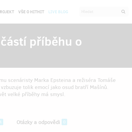
PROJEKT
VŠE O HITHIT
LIVE BLOG
částí příběhu o
ilmu scenáristy Marka Epsteina a režiséra Tomáše
vzbuzuje tolik emocí jako osud bratří Mašínů.
vět velké příběhy má smysl.
Otázky a odpovědi
4
0