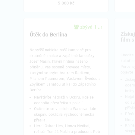
5 000 Kč
zbývá 1
z 1
Získe
Útěk do Berlína
film 
Nejvyšší nabídka naší kampaně pro
Chodíte 
skutečné znalce a zapálené fanoušky.
kukuřice
Josef Mašín, hlavní hrdina našeho
Porovnej
příběhu, vás osobně provede místy,
objevte 
kterými se svým bratrem Radkem,
Milanem Paumerem, Václavem Švédou a
Získe
Zbyňkem Janatou utíkal do Západního
dcero
Berlína.
knihy
Nejpř
Navštívíte nádraží v Uckru, kde se
od au
odehrála přestřelka s policií.
příbě
Ocitnete se v lesích u Waldova, kde
Přečtě
skupinu obklíčila východoněmecká
filmu
přesila.
Kniha
Herci Oskar Hes, Honza Nedbal,
skupi
režisér Tomáš Mašín a producent Petr