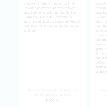
znepokojivé téma v minulosti zajímali.
znepokoj
Následné posezení s manželi Rónovými
Následn
bude jistě velice příjemné. Zahájení se
bude jis
uskuteční v rámci Dnů Žižkovského
uskuteč
kulturního dědictví a s podporou Městské
kulturní
části Praha 3. Pohoštění i hudba budou
části Pr
součástí!
součástí
Hosté, k
dostanou
který pr
grafik J
listu bu
památní
celého 
grafické
představ
Doručení odměny: do čtvrt roku po
Doru
ukončení projektu na Hithitu
u
8 000 Kč