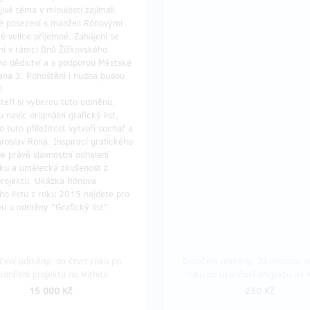
ivé téma v minulosti zajímali.
é posezení s manželi Rónovými
tě velice příjemné. Zahájení se
ní v rámci Dnů Žižkovského
ho dědictví a s podporou Městské
aha 3. Pohoštění i hudba budou
!
teří si vyberou tuto odměnu,
 navíc originální grafický list,
o tuto příležitost vytvoří sochař a
aroslav Róna. Inspirací grafického
de právě slavnostní odhalení
ku a umělecká zkušenost z
projektu. Ukázka Rónova
ho listu z roku 2015 najdete pro
u u odměny "Grafický list".
čení odměny: do čtvrt roku po
Doručení odměny: Zásilkovna, d
končení projektu na Hithitu
roku po ukončení projektu na H
15 000 Kč
250 Kč