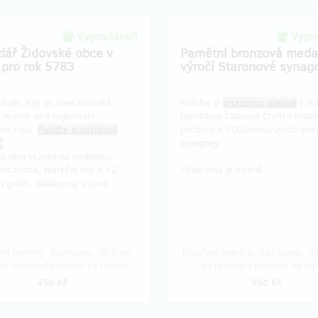
Vyprodáno!!
Vypro
dář Židovské obce v
Pamětní bronzová meda
 pro rok 5783
výročí Staronové synag
ědět, kdy se slaví židovské
Pořiďte si
bronzovou mediali
s ik
 vyznat se v organizaci
památkou Židovské čtvrti v Praze
ého roku.
Pořiďte si nástěnný
pořízena k 700letému výročí pos
.
synagogy.
 v něm významné osobnosti
ho života, sváteční dny a 12
Zásilkovna je v ceně.
 grafik. Zásilkovna v ceně.
ní odměny: Zásilkovna, do čtvrt
Doručení odměny: Zásilkovna, d
po ukončení projektu na Hithitu
po ukončení projektu na Hit
450 Kč
550 Kč