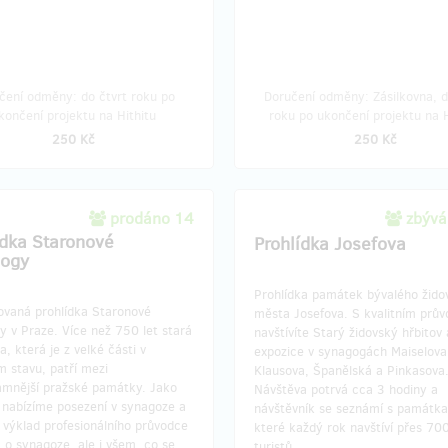
čení odměny: do čtvrt roku po
Doručení odměny: Zásilkovna, d
končení projektu na Hithitu
roku po ukončení projektu na H
250 Kč
250 Kč
prodáno 14
zbývá
ídka Staronové
Prohlídka Josefova
gogy
Prohlídka památek bývalého žido
vaná prohlídka Staronové
města Josefova. S kvalitním prů
 v Praze. Více než 750 let stará
navštívíte Starý židovský hřbitov 
, která je z velké části v
expozice v synagogách Maiselova
 stavu, patří mezi
Klausova, Španělská a Pinkasova
amnější pražské památky. Jako
Návštěva potrvá cca 3 hodiny a
nabízíme posezení v synagoze a
návštěvník se seznámí s památka
 výklad profesionálního průvodce
které každý rok navštíví přes 700
 o synagoze, ale i všem, co se
turistů.