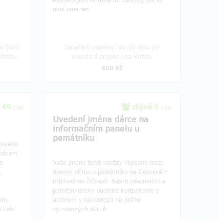
není omezen.
o čtvrt
Doručení odměny: do půl roku po
ithitu
ukončení projektu na Hithitu
600 Kč
 49
zbývá 5
z 50
z 20
Uvedení jména dárce na
informačním panelu u
památníku
vského
vodcem
a
Vaše jméno bude navždy vepsáno mezi
,
donory přímo u památníku na židovském
.
hřbitově na Žižkově. Návrh informační a
pamětní desky budeme konzultovat s
mi,
autorem v návaznosti na počtu
 tisíc
významných dárců.