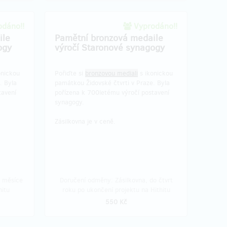
dáno!!
Vyprodáno!!
ile
Pamětní bronzová medaile
ogy
výročí Staronové synagogy
onickou
Pořiďte si
bronzovou mediali
s ikonickou
. Byla
památkou Židovské čtvrti v Praze. Byla
tavení
pořízena k 700letému výročí postavení
synagogy.
Zásilkovna je v ceně.
o měsíce
Doručení odměny: Zásilkovna, do čtvrt
hitu
roku po ukončení projektu na Hithitu
550 Kč