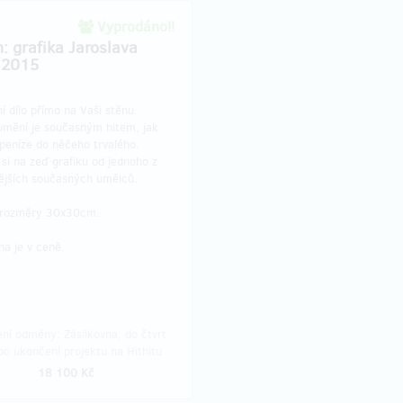
Vyprodáno!!
: grafika Jaroslava
 2015
ní dílo přímo na Vaši stěnu.
 umění je současným hitem, jak
peníze do něčeho trvalého.
si na zeď grafiku od jednoho z
nějších současných umělců.
 rozměry 30x30cm.
na je v ceně.
ní odměny: Zásilkovna, do čtvrt
po ukončení projektu na Hithitu
18 100 Kč