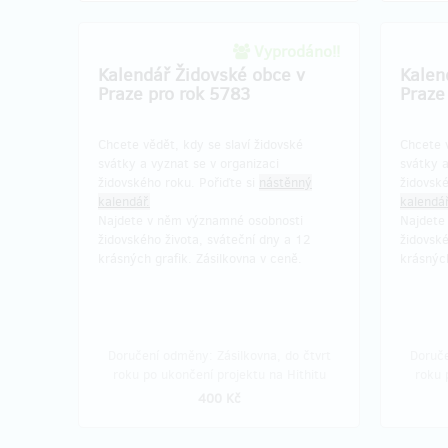
Vyprodáno!!
Kalendář Židovské obce v
Kalen
Praze pro rok 5783
Praze
Chcete vědět, kdy se slaví židovské
Chcete v
svátky a vyznat se v organizaci
svátky a
židovského roku. Pořiďte si
nástěnný
židovsk
kalendář.
kalendář
Najdete v něm významné osobnosti
Najdete
židovského života, sváteční dny a 12
židovské
krásných grafik. Zásilkovna v ceně.
krásných
Doručení odměny: Zásilkovna, do čtvrt
Doruče
roku po ukončení projektu na Hithitu
roku 
400 Kč