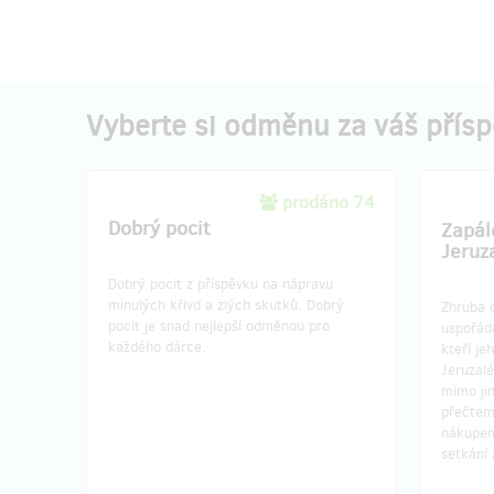
Vyberte si odměnu za váš přís
prodáno 74
Dobrý pocit
Zapál
Jeruz
Dobrý pocit z příspěvku na nápravu
minulých křivd a zlých skutků. Dobrý
Zhruba 
pocit je snad nejlepší odměnou pro
uspořádá
každého dárce.
kteří jeh
Jeruzal
mimo ji
přečteme
nákupem
setkání