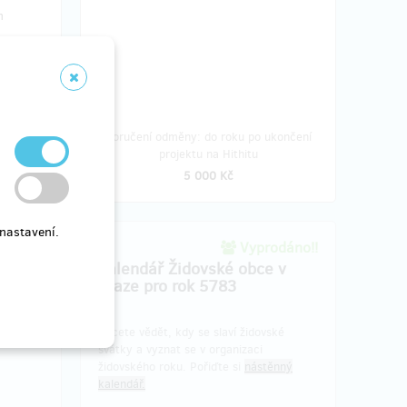
m
u po
Doručení odměny: do roku po ukončení
tu
projektu na Hithitu
5 000 Kč
nastavení.
dáno!!
Vyprodáno!!
Kalendář Židovské obce v
Praze pro rok 5783
Chcete vědět, kdy se slaví židovské
svátky a vyznat se v organizaci
židovského roku. Pořiďte si
nástěnný
kalendář.