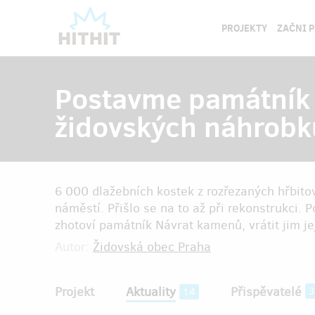
PROJEKTY
ZAČNI 
Postavme památník 
židovských náhrobk
6 000 dlažebních kostek z rozřezaných hřbit
náměstí. Přišlo se na to až při rekonstrukci
zhotoví památník Návrat kamenů, vrátit jim je
Autor:
Židovská obec Praha
Projekt
Aktuality
Přispěvatelé
3
14