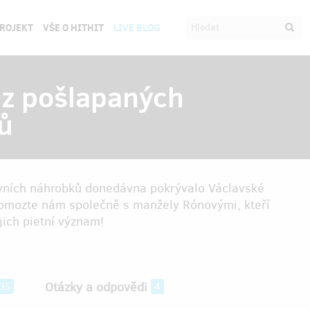
PROJEKT
VŠE O HITHIT
LIVE BLOG
z pošlapaných
ů
ovních náhrobků donedávna pokrývalo Václavské
. Pomozte nám společně s manžely Rónovými, kteří
jich pietní význam!
Otázky a odpovědi
35
4