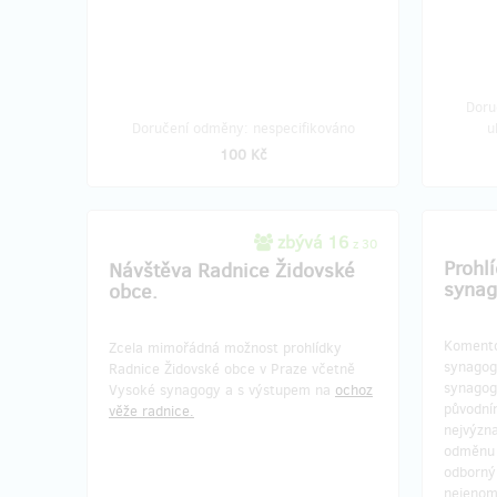
Doru
Doručení odměny: nespecifikováno
u
100 Kč
zbývá 16
z 30
Prohl
Návštěva Radnice Židovské
syna
obce.
Komento
Zcela mimořádná možnost prohlídky
synagogy
Radnice Židovské obce v Praze včetně
synagoga
Vysoké synagogy a s výstupem na
ochoz
původním
věže radnice.
nejvýzn
odměnu 
odborný
nejenom