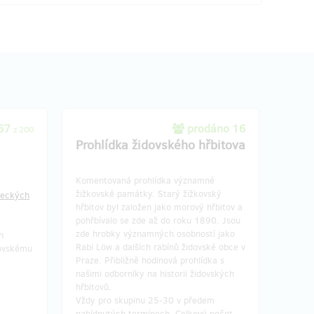
167
prodáno 16
z 200
Prohlídka židovského hřbitova
Komentovaná prohlídka významné
žižkovské památky. Starý žižkovský
leckých
hřbitov byl založen jako morový hřbitov a
pohřbívalo se zde až do roku 1890. Jsou
zde hrobky významných osobností jako
h
Rabi Löw a dalších rabínů židovské obce v
dovskému
Praze. Přibližně hodinová prohlídka s
našimi odborníky na historii židovských
hřbitovů.
Vždy pro skupinu 25-30 v předem
nabídnutých termínech. Celkový počet