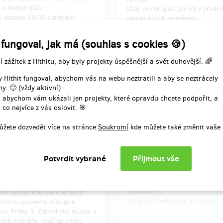
 v historii dělo.
Vždy pro skupinu 25-30 v přede
o skupinu 25-30 v předem
nabídnutných termínech.
nabídnutých termínech. Celkový
ení omezen.
 fungoval, jak má (souhlas s cookies 🍪)
í zážitek z Hithitu, aby byly projekty úspěšnější a svět duhovější. 🌈
učení odměny: do půl roku po
Doručení odměny: do půl rok
 Hithit fungoval, abychom vás na webu neztratili a aby se neztrácely
končení projektu na Hithitu
ukončení projektu na Hithi
y. 🙂 (vždy aktivní)
1 200 Kč
3 000 Kč
 abychom vám ukázali jen projekty, které opravdu chcete podpořit, a
 co nejvíce z vás oslovit. 🎯
ůžete dozvedět více na stránce
Soukromí
kde můžete také změnit vaše 
zbývá 6
Vypro
z 10
Záložky
 na odhalení památníku
ický list
Umělecké
záložky do knihy
se
spirituálními motivy od Biblical
ní odhalení památníku dne 7. září
Bookmakers.
de významnou společenskou
Doručení Zásilkovnou je v ceně.
a kterou pozveme zástupce
átu, Prahy 3, Židovského muzea a
mě novináře, kteří se o toto