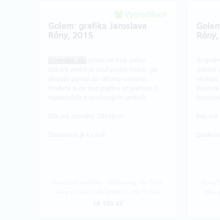
Vyprodáno!!
Golem: grafika Jaroslava
Golem
Róny, 2015
Róny,
Originální dílo
přímo na Vaši stěnu.
Originál
Sbírání umění je současným hitem, jak
Sbírání
ukládat peníze do něčeho trvalého.
ukládat 
Pověste si na zeď grafiku od jednoho z
Pověste 
nejslavnějších současných umělců.
nejslav
Dílo má rozměry 30x30cm.
Dílo má
Zásilkovna je v ceně.
Zásilkov
Doručení odměny: Zásilkovna, do čtvrt
Doruče
roku po ukončení projektu na Hithitu
roku 
18 100 Kč