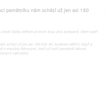
zaci památníku nám schází už jen asi 150
% cílové částky během prvních dvou dnů kampaně. Všem patří
ám schází už jen asi 150 tisíc Kč, budeme vděčni, když si
 s manžely Rónovými, kteří už tvoří památník Návrat
ičených náhrobků.