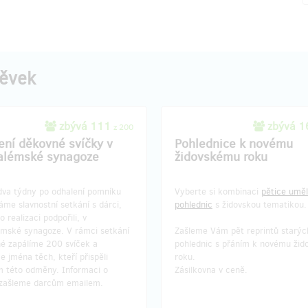
pěvek
zbývá 111
zbývá 
z 200
ení děkovné svíčky v
Pohlednice k novému
alémské synagoze
židovskému roku
dva týdny po odhalení pomníku
Vyberte si kombinaci
pětice umě
me slavnostní setkání s dárci,
pohlednic
s židovskou tematikou.
o realizaci podpořili, v
émské synagoze. V rámci setkání
Zašleme Vám pět reprintů starýc
né zapálíme 200 svíček a
pohlednic s přáním k novému ži
 jména těch, kteří přispěli
roku.
 této odměny. Informaci o
Zásilkovna v ceně.
 zašleme darcům emailem.