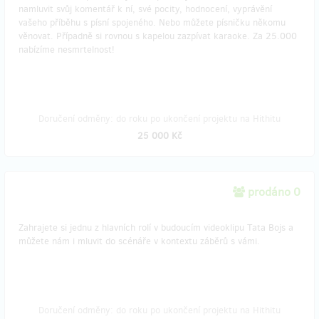
namluvit svůj komentář k ní, své pocity, hodnocení, vyprávění
vašeho příběhu s písní spojeného. Nebo můžete písničku někomu
věnovat. Případně si rovnou s kapelou zazpívat karaoke. Za 25.000
nabízíme nesmrtelnost!
Doručení odměny: do roku po ukončení projektu na Hithitu
25 000 Kč
prodáno 0
Zahrajete si jednu z hlavních rolí v budoucím videoklipu Tata Bojs a
můžete nám i mluvit do scénáře v kontextu záběrů s vámi.
Doručení odměny: do roku po ukončení projektu na Hithitu