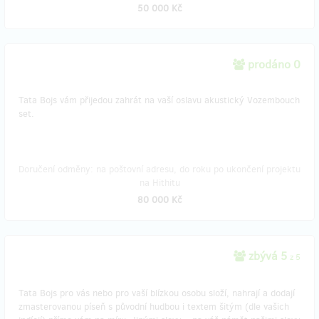
50 000 Kč
prodáno 0
Tata Bojs vám přijedou zahrát na vaší oslavu akustický Vozembouch
set.
Doručení odměny: na poštovní adresu, do roku po ukončení projektu
na Hithitu
80 000 Kč
zbývá 5
z 5
Tata Bojs pro vás nebo pro vaší blízkou osobu složí, nahrají a dodají
zmasterovanou píseň s původní hudbou i textem šitým (dle vašich