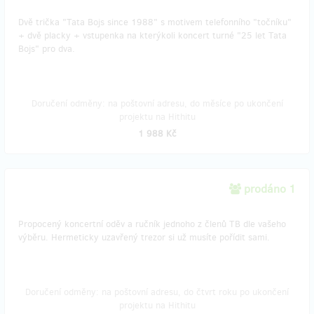
Dvě trička "Tata Bojs since 1988" s motivem telefonního "točníku"
+ dvě placky + vstupenka na kterýkoli koncert turné "25 let Tata
Bojs" pro dva.
Doručení odměny: na poštovní adresu, do měsíce po ukončení
projektu na Hithitu
1 988 Kč
prodáno 1
Propocený koncertní oděv a ručník jednoho z členů TB dle vašeho
výběru. Hermeticky uzavřený trezor si už musíte pořídit sami.
Doručení odměny: na poštovní adresu, do čtvrt roku po ukončení
projektu na Hithitu