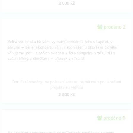
2 000 Kč
prodáno 2
Volná vstupenka na vámi vybraný koncert + foto s kapelou v
zákulisí + během koncertu vám, nebo vašemu blízkému člověku
věnujeme jednu z našich skladeb + foto s kapelou v zákulisí i s
vaším blízkým člověkem + přípitek v zákulisí.
Doručení odměny: na poštovní adresu, do půl roku po ukončení
projektu na Hithitu
2 500 Kč
prodáno 0
Na kterýkoliv koncert turné se můžeš stát bedňákem skupiny -