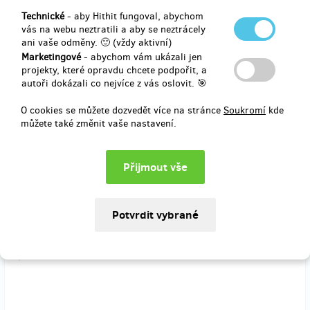
Technické
- aby Hithit fungoval, abychom
prodáno 0
vás na webu neztratili a aby se neztrácely
ani vaše odměny. 🙂 (vždy aktivní)
Možnost zaztančit si s Tata Bojs na koncertě na jednu písničku
Marketingové
- abychom vám ukázali jen
přímo na pódiu.
projekty, které opravdu chcete podpořit, a
autoři dokázali co nejvíce z vás oslovit. 🎯
O cookies se můžete dozvedět více na stránce
Soukromí
kde
můžete také změnit vaše nastavení.
Doručení odměny: do půl roku po ukončení projektu na Hithitu
6 000 Kč
prodáno 0
Možnost zazpívat si s Tata Bojs na koncertě jednu písničku přímo na
pódiu.