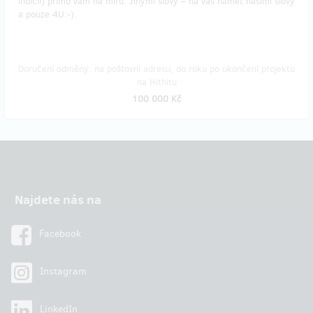
indícií) přímo vám na míru. Jinými slovy – na váš námět našimi slovy
a pouze 4U:-).
Doručení odměny: na poštovní adresu, do roku po ukončení projektu
na Hithitu
100 000 Kč
Najdete nás na
Facebook
Instagram
LinkedIn