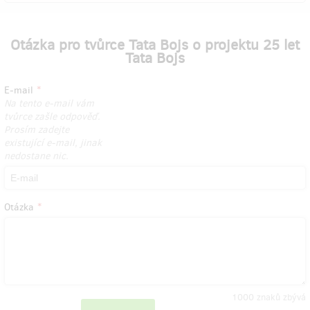
Otázka pro tvůrce Tata Bojs o projektu 25 let
Tata Bojs
E-mail
Na tento e-mail vám
tvůrce zašle odpověď.
Prosím zadejte
existující e-mail, jinak
nedostane nic.
Otázka
1000
znaků zbývá