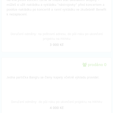
můžeš si užít nakládku a vykládku "nástrojovky" před koncertem a
posléze nakládku po koncertě a ranní vykládku ve zkušebně! Benefit
k nezaplacení.
Doručení odměny: na poštovní adresu, do půl roku po ukončení
projektu na Hithitu
3 000 Kč
prodáno 0
Jedna partička Bang!u se členy kapely včetně výkladu pravidel.
Doručení odměny: do půl roku po ukončení projektu na Hithitu
4 000 Kč