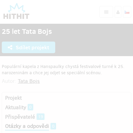
25 let Tata Bojs
Sdílet projekt
Populární kapela z Hanspaulky chystá festivalové turné k 25.
narozeninám a chce jej odjet se speciální scénou.
Autor:
Tata Bojs
Projekt
Aktuality
0
Přispěvatelé
19
Otázky a odpovědi
0