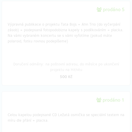
prodáno 5
Výpravná publikace o projektu Tata Bojs + Ahn Trio (do vyčerpání
zásob) + podepsaná fotopodobizna kapely s poděkováním + placka.
Na vámi vybraném koncertu se s vámi vyfotíme (pokud máte
polaroid, fotku rovnou podepíšeme)
Doručení odměny: na poštovní adresu, do měsíce po ukončení
projektu na Hithitu
500 Kč
prodáno 1
Celou kapelou podepsané CD Ležatá osmička se speciální textem na
míru dle přání + placka.