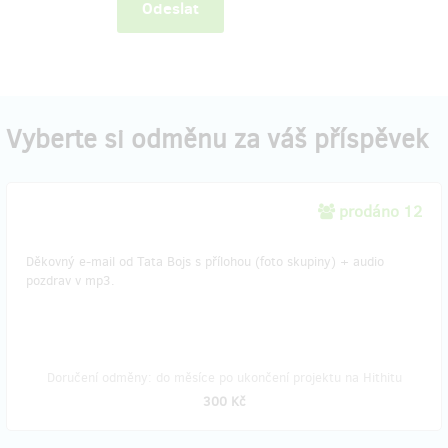
Odeslat
Vyberte si odměnu za váš příspěvek
prodáno 12
Děkovný e-mail od Tata Bojs s přílohou (foto skupiny) + audio
pozdrav v mp3.
Doručení odměny: do měsíce po ukončení projektu na Hithitu
300 Kč