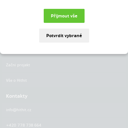
Instagram
LinkedIn
Hithit
Projekty
Začni projekt
Vše o Hithit
Kontakty
info@hithit.cz
+420 778 738 664