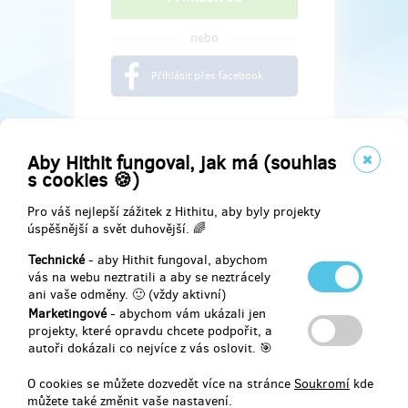
nebo
Přihlásit přes facebook
Aby Hithit fungoval, jak má (souhlas
s cookies 🍪)
Pro váš nejlepší zážitek z Hithitu, aby byly projekty
úspěšnější a svět duhovější. 🌈
Technické
- aby Hithit fungoval, abychom
vás na webu neztratili a aby se neztrácely
ani vaše odměny. 🙂 (vždy aktivní)
Marketingové
- abychom vám ukázali jen
Najdete nás na
projekty, které opravdu chcete podpořit, a
autoři dokázali co nejvíce z vás oslovit. 🎯
Facebook
O cookies se můžete dozvedět více na stránce
Soukromí
kde
můžete také změnit vaše nastavení.