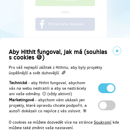
nebo
Přihlásit přes facebook
Aby Hithit fungoval, jak má (souhlas
s cookies 🍪)
Pro váš nejlepší zážitek z Hithitu, aby byly projekty
úspěšnější a svět duhovější. 🌈
Technické
- aby Hithit fungoval, abychom
vás na webu neztratili a aby se neztrácely
ani vaše odměny. 🙂 (vždy aktivní)
Marketingové
- abychom vám ukázali jen
Najdete nás na
projekty, které opravdu chcete podpořit, a
autoři dokázali co nejvíce z vás oslovit. 🎯
Facebook
O cookies se můžete dozvedět více na stránce
Soukromí
kde
můžete také změnit vaše nastavení.