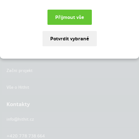
Instagram
LinkedIn
Hithit
Projekty
Začni projekt
Vše o Hithit
Kontakty
info@hithit.cz
+420 778 738 664