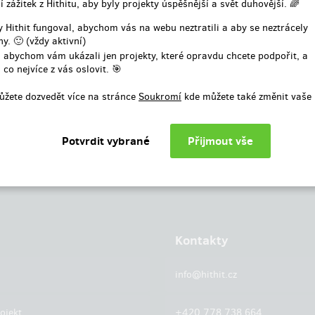
í zážitek z Hithitu, aby byly projekty úspěšnější a svět duhovější. 🌈
nebo
 Hithit fungoval, abychom vás na webu neztratili a aby se neztrácely
y. 🙂 (vždy aktivní)
Přihlásit přes facebook
 abychom vám ukázali jen projekty, které opravdu chcete podpořit, a
 co nejvíce z vás oslovit. 🎯
ůžete dozvedět více na stránce
Soukromí
kde můžete také změnit vaše 
Kontakty
info@hithit.cz
ojekt
+420 778 738 664