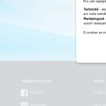
Pro váš nejlepš
Technické
- aby
ani vaše odměn
Marketingové
-
autoři dokázali
O cookies se m
Najdete nás na
Hithit
Facebook
Projekty
Instagram
Začni pr