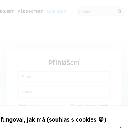
PROJEKT
VŠE O HITHIT
LIVE BLOG
Přihlášení
Registrovat
Zapomněl jsem heslo
 fungoval, jak má (souhlas s cookies 🍪)