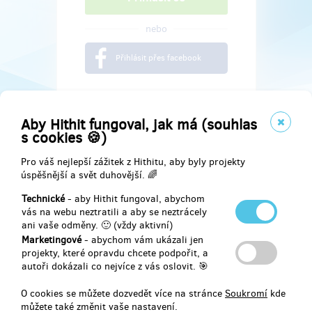
nebo
Přihlásit přes facebook
Aby Hithit fungoval, jak má (souhlas
s cookies 🍪)
Pro váš nejlepší zážitek z Hithitu, aby byly projekty
úspěšnější a svět duhovější. 🌈
Technické
- aby Hithit fungoval, abychom
vás na webu neztratili a aby se neztrácely
ani vaše odměny. 🙂 (vždy aktivní)
Marketingové
- abychom vám ukázali jen
Najdete nás na
projekty, které opravdu chcete podpořit, a
autoři dokázali co nejvíce z vás oslovit. 🎯
Facebook
O cookies se můžete dozvedět více na stránce
Soukromí
kde
můžete také změnit vaše nastavení.