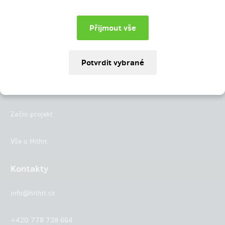
Instagram
LinkedIn
Hithit
Projekty
Začni projekt
Vše o Hithit
Kontakty
info@hithit.cz
+420 778 738 664