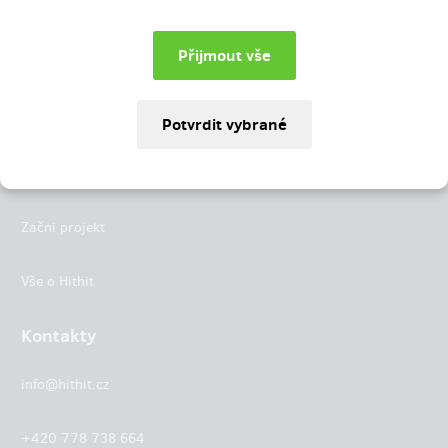
Instagram
LinkedIn
Hithit
Projekty
Začni projekt
Vše o Hithit
Kontakty
info@hithit.cz
+420 778 738 664