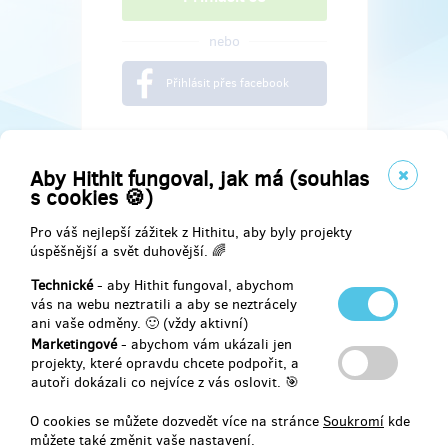
nebo
Přihlásit přes facebook
Aby Hithit fungoval, jak má (souhlas
s cookies 🍪)
Pro váš nejlepší zážitek z Hithitu, aby byly projekty
úspěšnější a svět duhovější. 🌈
Technické
- aby Hithit fungoval, abychom
vás na webu neztratili a aby se neztrácely
ani vaše odměny. 🙂 (vždy aktivní)
Marketingové
- abychom vám ukázali jen
Najdete nás na
projekty, které opravdu chcete podpořit, a
autoři dokázali co nejvíce z vás oslovit. 🎯
Facebook
O cookies se můžete dozvedět více na stránce
Soukromí
kde
můžete také změnit vaše nastavení.