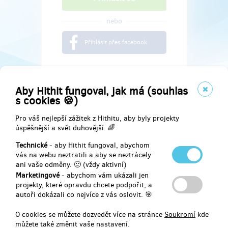
nebo
Přihlásit přes facebook
Aby Hithit fungoval, jak má (souhlas
s cookies 🍪)
Pro váš nejlepší zážitek z Hithitu, aby byly projekty
úspěšnější a svět duhovější. 🌈
Technické
- aby Hithit fungoval, abychom
vás na webu neztratili a aby se neztrácely
ani vaše odměny. 🙂 (vždy aktivní)
Marketingové
- abychom vám ukázali jen
Najdete nás na
projekty, které opravdu chcete podpořit, a
autoři dokázali co nejvíce z vás oslovit. 🎯
Facebook
O cookies se můžete dozvedět více na stránce
Soukromí
kde
můžete také změnit vaše nastavení.