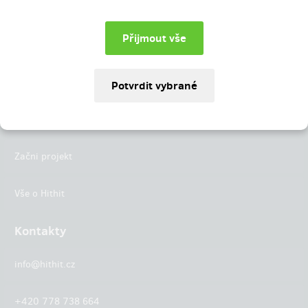
Instagram
LinkedIn
Hithit
Projekty
Začni projekt
Vše o Hithit
Kontakty
info@hithit.cz
+420 778 738 664