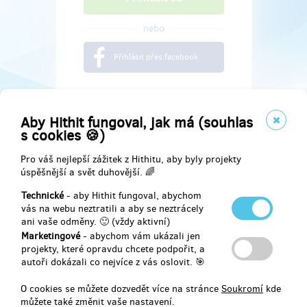
nebo
Přihlásit přes facebook
Aby Hithit fungoval, jak má (souhlas
s cookies 🍪)
Pro váš nejlepší zážitek z Hithitu, aby byly projekty
úspěšnější a svět duhovější. 🌈
Technické
- aby Hithit fungoval, abychom
vás na webu neztratili a aby se neztrácely
ani vaše odměny. 🙂 (vždy aktivní)
Marketingové
- abychom vám ukázali jen
Najdete nás na
projekty, které opravdu chcete podpořit, a
autoři dokázali co nejvíce z vás oslovit. 🎯
Facebook
O cookies se můžete dozvedět více na stránce
Soukromí
kde
můžete také změnit vaše nastavení.