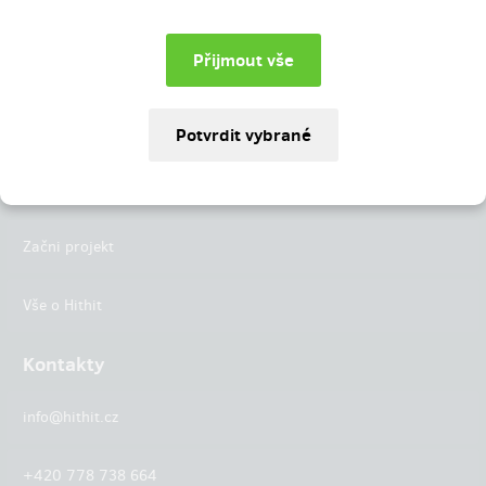
Instagram
LinkedIn
Hithit
Projekty
Začni projekt
Vše o Hithit
Kontakty
info@hithit.cz
+420 778 738 664