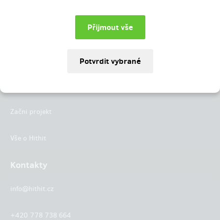
Instagram
LinkedIn
Hithit
Projekty
Začni projekt
Vše o Hithit
Kontakty
info@hithit.cz
+420 778 738 664