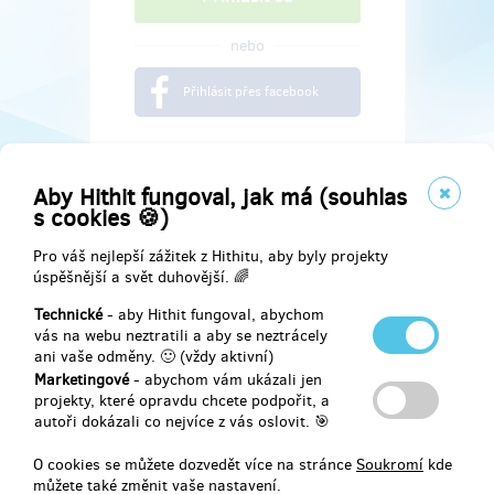
nebo
Přihlásit přes facebook
Aby Hithit fungoval, jak má (souhlas
s cookies 🍪)
Pro váš nejlepší zážitek z Hithitu, aby byly projekty
úspěšnější a svět duhovější. 🌈
Technické
- aby Hithit fungoval, abychom
vás na webu neztratili a aby se neztrácely
ani vaše odměny. 🙂 (vždy aktivní)
Marketingové
- abychom vám ukázali jen
Najdete nás na
projekty, které opravdu chcete podpořit, a
autoři dokázali co nejvíce z vás oslovit. 🎯
Facebook
O cookies se můžete dozvedět více na stránce
Soukromí
kde
můžete také změnit vaše nastavení.