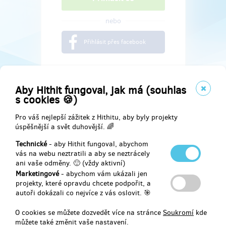
nebo
Přihlásit přes facebook
Aby Hithit fungoval, jak má (souhlas
s cookies 🍪)
Pro váš nejlepší zážitek z Hithitu, aby byly projekty
úspěšnější a svět duhovější. 🌈
Technické
- aby Hithit fungoval, abychom
vás na webu neztratili a aby se neztrácely
ani vaše odměny. 🙂 (vždy aktivní)
Marketingové
- abychom vám ukázali jen
Najdete nás na
projekty, které opravdu chcete podpořit, a
autoři dokázali co nejvíce z vás oslovit. 🎯
Facebook
O cookies se můžete dozvedět více na stránce
Soukromí
kde
můžete také změnit vaše nastavení.