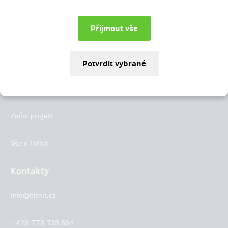
Instagram
LinkedIn
Hithit
Projekty
Začni projekt
Vše o Hithit
Kontakty
info@hithit.cz
+420 778 738 664