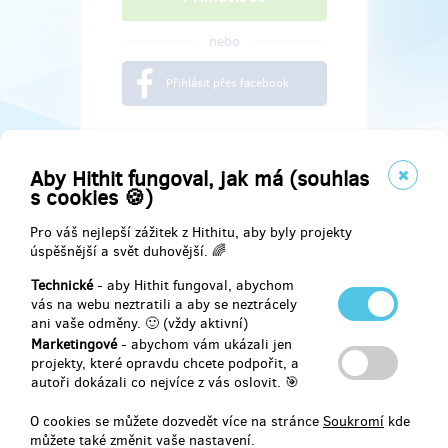
nebo
Přihlásit přes facebook
Aby Hithit fungoval, jak má (souhlas
s cookies 🍪)
Pro váš nejlepší zážitek z Hithitu, aby byly projekty
úspěšnější a svět duhovější. 🌈
Technické
- aby Hithit fungoval, abychom
vás na webu neztratili a aby se neztrácely
ani vaše odměny. 🙂 (vždy aktivní)
Marketingové
- abychom vám ukázali jen
Najdete nás na
projekty, které opravdu chcete podpořit, a
autoři dokázali co nejvíce z vás oslovit. 🎯
Facebook
O cookies se můžete dozvedět více na stránce
Soukromí
kde
můžete také změnit vaše nastavení.