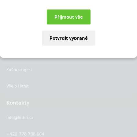
Instagram
LinkedIn
Hithit
Projekty
Začni projekt
Vše o Hithit
Kontakty
info@hithit.cz
+420 778 738 664