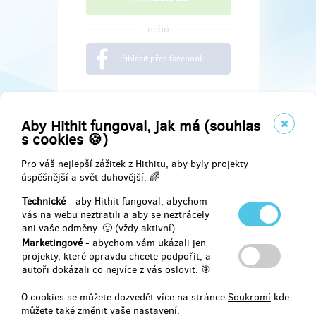
nebo
Přihlásit přes facebook
Aby Hithit fungoval, jak má (souhlas
s cookies 🍪)
Pro váš nejlepší zážitek z Hithitu, aby byly projekty
úspěšnější a svět duhovější. 🌈
Technické
- aby Hithit fungoval, abychom
vás na webu neztratili a aby se neztrácely
ani vaše odměny. 🙂 (vždy aktivní)
Marketingové
- abychom vám ukázali jen
Najdete nás na
projekty, které opravdu chcete podpořit, a
autoři dokázali co nejvíce z vás oslovit. 🎯
Facebook
O cookies se můžete dozvedět více na stránce
Soukromí
kde
můžete také změnit vaše nastavení.