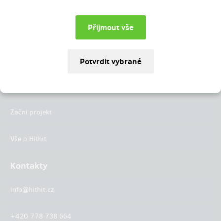
Instagram
LinkedIn
Hithit
Projekty
Začni projekt
Vše o Hithit
Kontakty
info@hithit.cz
+420 778 738 664