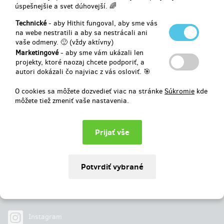
dalších.
úspešnejšie a svet dúhovejší. 🌈
Vybrané
8 €
z
824 €
Technické
- aby Hithit fungoval, aby sme vás
na webe nestratili a aby sa nestrácali ani
vaše odmeny. 🙂 (vždy aktívny)
1
%
Neúspešný
Marketingové
- aby sme vám ukázali len
projekty, ktoré naozaj chcete podporiť, a
autori dokázali čo najviac z vás osloviť. 🎯
O cookies sa môžete dozvedieť viac na stránke
Súkromie
kde
môžete tiež zmeniť vaše nastavenia.
Najdete nás na
Facebook
Instagram