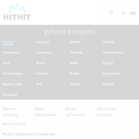
Vyberte kategóriu
Všetky
Energie
Antivir
Hudba
Literatúra
Komunita
Umenie
Vzdelávanie
Film
Šport
Jedlo
Dizajn
Technológie
Divadlo
Móda
Fotografie
Impact Hub
Hry
Tanec
Média
Ekológia
Aktívne
Blízko
Novo
Skončené
projekty
dokončenia
vytvorené
projekty
Naj projekty
Počet nájdených projektov:
1