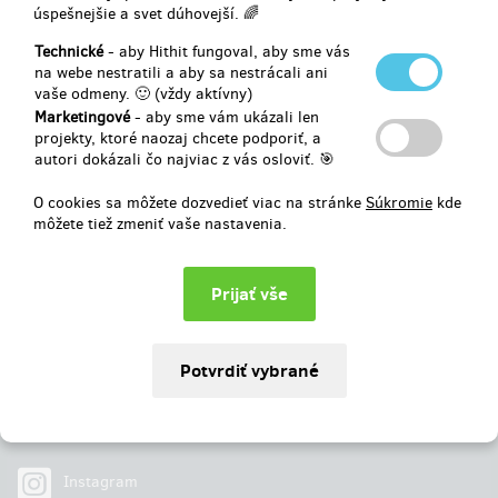
úspešnejšie a svet dúhovejší. 🌈
Vybrané
8 €
z
824 €
Technické
- aby Hithit fungoval, aby sme vás
na webe nestratili a aby sa nestrácali ani
vaše odmeny. 🙂 (vždy aktívny)
1
%
Neúspešný
Marketingové
- aby sme vám ukázali len
projekty, ktoré naozaj chcete podporiť, a
autori dokázali čo najviac z vás osloviť. 🎯
O cookies sa môžete dozvedieť viac na stránke
Súkromie
kde
môžete tiež zmeniť vaše nastavenia.
Najdete nás na
Facebook
Instagram