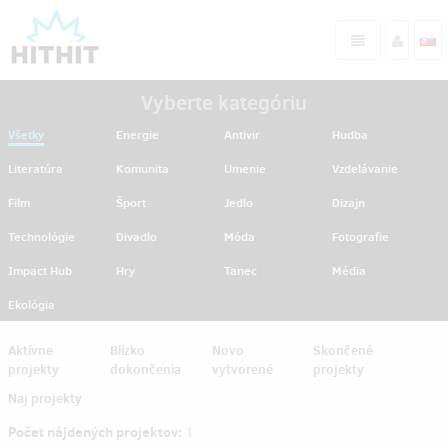
Vyberte kategóriu
Všetky
Energie
Antivir
Hudba
Literatúra
Komunita
Umenie
Vzdelávanie
Film
Šport
Jedlo
Dizajn
Technológie
Divadlo
Móda
Fotografie
Impact Hub
Hry
Tanec
Média
Ekológia
Aktívne
Blízko
Novo
Skončené
projekty
dokončenia
vytvorené
projekty
Naj projekty
Počet nájdených projektov:
1