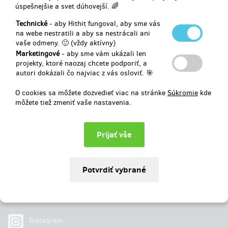
finance.
úspešnejšie a svet dúhovejší. 🌈
Vybrané
225 €
z
6 182 €
Technické
- aby Hithit fungoval, aby sme vás
na webe nestratili a aby sa nestrácali ani
vaše odmeny. 🙂 (vždy aktívny)
3
%
Neúspešný
Marketingové
- aby sme vám ukázali len
projekty, ktoré naozaj chcete podporiť, a
autori dokázali čo najviac z vás osloviť. 🎯
O cookies sa môžete dozvedieť viac na stránke
Súkromie
kde
môžete tiež zmeniť vaše nastavenia.
Najdete nás na
Facebook
Instagram