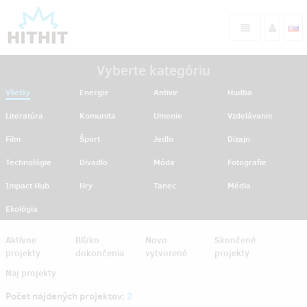
Vyberte kategóriu
Všetky
Energie
Antivir
Hudba
Literatúra
Komunita
Umenie
Vzdelávanie
Film
Šport
Jedlo
Dizajn
Technológie
Divadlo
Móda
Fotografie
Impact Hub
Hry
Tanec
Média
Ekológia
Aktívne
Blízko
Novo
Skončené
projekty
dokončenia
vytvorené
projekty
Naj projekty
Počet nájdených projektov:
2