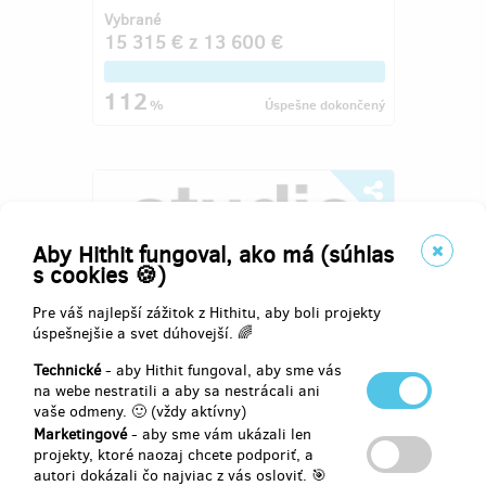
Vybrané
15 315 €
z
13 600 €
112
%
Úspešne dokončený
Aby Hithit fungoval, ako má (súhlas
s cookies 🍪)
Pre váš najlepší zážitok z Hithitu, aby boli projekty
úspešnejšie a svet dúhovejší. 🌈
Technické
- aby Hithit fungoval, aby sme vás
na webe nestratili a aby sa nestrácali ani
"Říše zvířat" ve Studiu Hrdinů
vaše odmeny. 🙂 (vždy aktívny)
(režie: Kamila Polívková)
Marketingové
- aby sme vám ukázali len
projekty, ktoré naozaj chcete podporiť, a
Autor:
Studio Hrdinů
autori dokázali čo najviac z vás osloviť. 🎯