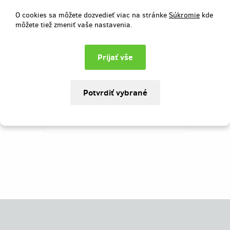
Pro nově vznikající inscenaci "Říše
zvířat" bychom rádi ve spolupráci s
O cookies sa môžete dozvedieť viac na stránke
Súkromie
kde
odborníkem na origami vytvořili
môžete tiež zmeniť vaše nastavenia.
specifické masky a pořídili výkonný
projektor a kouřostroj. Naše finanční
situace to neumožňuje.
Vybrané
3 552 €
z
3 297 €
107
%
Úspešne dokončený