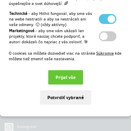
melodie...
úspešnejšie a svet dúhovejší. 🌈
Vybrané
21 356 €
z
20 400 €
Technické
- aby Hithit fungoval, aby sme vás
na webe nestratili a aby sa nestrácali ani
vaše odmeny. 🙂 (vždy aktívny)
104
%
Úspešne dokončený
Marketingové
- aby sme vám ukázali len
projekty, ktoré naozaj chcete podporiť, a
autori dokázali čo najviac z vás osloviť. 🎯
O cookies sa môžete dozvedieť viac na stránke
Súkromie
kde
môžete tiež zmeniť vaše nastavenia.
Najdete nás na
Facebook
Instagram