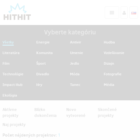
Vyberte kategóriu
Všetky
Energie
Antivir
Hudba
Literatúra
Komunita
Umenie
Vzdelávanie
Film
Šport
Jedlo
Dizajn
Technológie
Divadlo
Móda
Fotografie
Impact Hub
Hry
Tanec
Média
Ekológia
Aktívne
Blízko
Novo
Skončené
projekty
dokončenia
vytvorené
projekty
Naj projekty
Počet nájdených projektov:
1