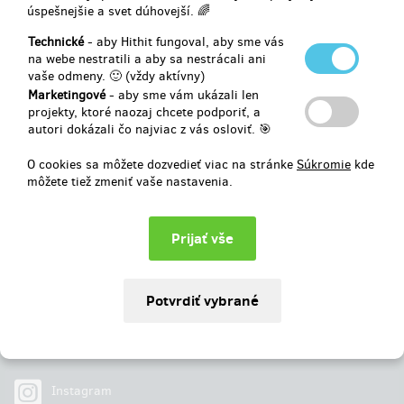
úspešnejšie a svet dúhovejší. 🌈
Vybrané
585 €
z
2 437 €
Technické
- aby Hithit fungoval, aby sme vás
na webe nestratili a aby sa nestrácali ani
vaše odmeny. 🙂 (vždy aktívny)
24
%
Neúspešný
Marketingové
- aby sme vám ukázali len
projekty, ktoré naozaj chcete podporiť, a
autori dokázali čo najviac z vás osloviť. 🎯
O cookies sa môžete dozvedieť viac na stránke
Súkromie
kde
môžete tiež zmeniť vaše nastavenia.
Najdete nás na
Facebook
Instagram