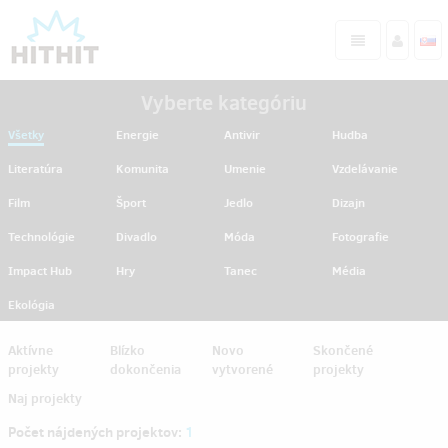
Vyberte kategóriu
Všetky
Energie
Antivir
Hudba
Literatúra
Komunita
Umenie
Vzdelávanie
Film
Šport
Jedlo
Dizajn
Technológie
Divadlo
Móda
Fotografie
Impact Hub
Hry
Tanec
Média
Ekológia
Aktívne
Blízko
Novo
Skončené
projekty
dokončenia
vytvorené
projekty
Naj projekty
Počet nájdených projektov:
1