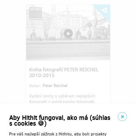
Kniha fotografií PETER REICHEL
2010-2015
Autor:
Peter Reichel
Vydání knihy s výběrem nejlepších
fotografií z volné tvorby fotografa.
Aby Hithit fungoval, ako má (súhlas
s cookies 🍪)
Pre váš najlepší zážitok z Hithitu, aby boli projekty