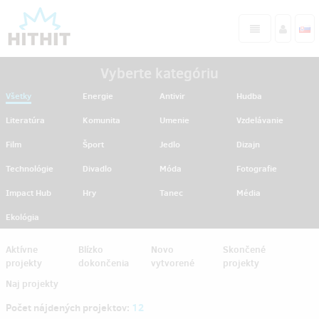
Vyberte kategóriu
Všetky
Energie
Antivir
Hudba
Literatúra
Komunita
Umenie
Vzdelávanie
Film
Šport
Jedlo
Dizajn
Technológie
Divadlo
Móda
Fotografie
Impact Hub
Hry
Tanec
Média
Ekológia
Aktívne
Blízko
Novo
Skončené
projekty
dokončenia
vytvorené
projekty
Naj projekty
Počet nájdených projektov:
12