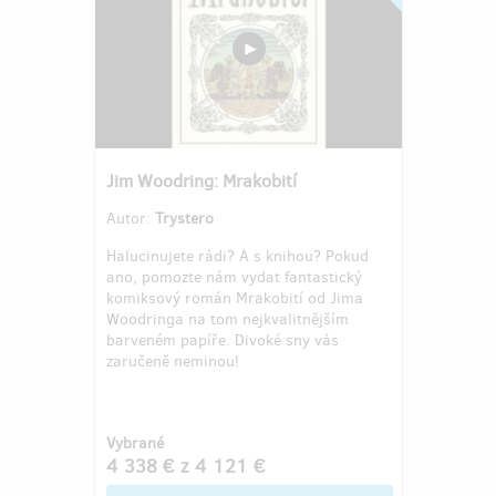
Jim Woodring: Mrakobití
Autor:
Trystero
Halucinujete rádi? A s knihou? Pokud
ano, pomozte nám vydat fantastický
komiksový román Mrakobití od Jima
Woodringa na tom nejkvalitnějším
barveném papíře. Divoké sny vás
zaručeně neminou!
Vybrané
4 338 €
z
4 121 €