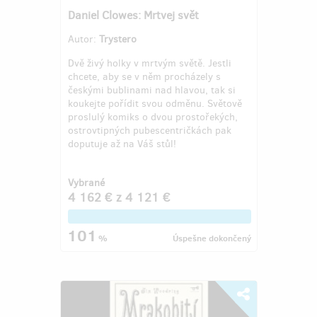
Daniel Clowes: Mrtvej svět
Autor:
Trystero
Dvě živý holky v mrtvým světě. Jestli
chcete, aby se v něm procházely s
českými bublinami nad hlavou, tak si
koukejte pořídit svou odměnu. Světově
proslulý komiks o dvou prostořekých,
ostrovtipných pubescentričkách pak
doputuje až na Váš stůl!
Vybrané
4 162 €
z
4 121 €
101
%
Úspešne dokončený