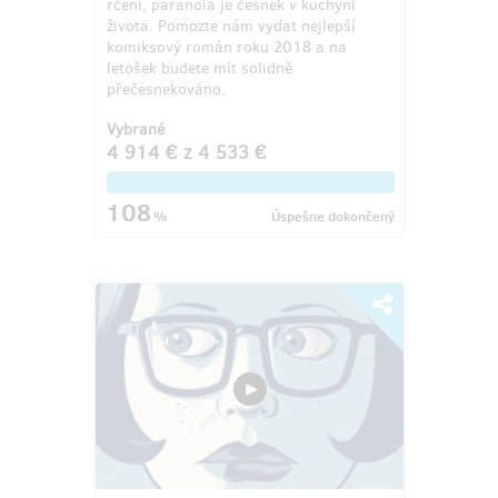
rčení, paranoia je česnek v kuchyni
života. Pomozte nám vydat nejlepší
komiksový román roku 2018 a na
letošek budete mít solidně
přečesnekováno.
Vybrané
4 914 €
z
4 533 €
108
%
Úspešne dokončený