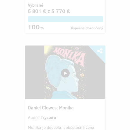
Vybrané
5 801 €
z
5 770 €
100
%
Úspešne dokončený
Daniel Clowes: Monika
Autor:
Trystero
Monika je dospělá, soběstačná žena.