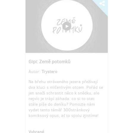
Gipi: Země potomků
Autor:
Trystero
Na břehu otráveného jezera přežívají
dva kluci s mlčenlivým otcem. Pořád se
jen snaží schrastit něco k snědku, ale
nejvíc je trápí záhada: co si to otec
stále píše do deníku? Pomozte nám
vydat tento téměř 300stránkový
komiksový opus, ať to spolu zjistíme!
Vybrané