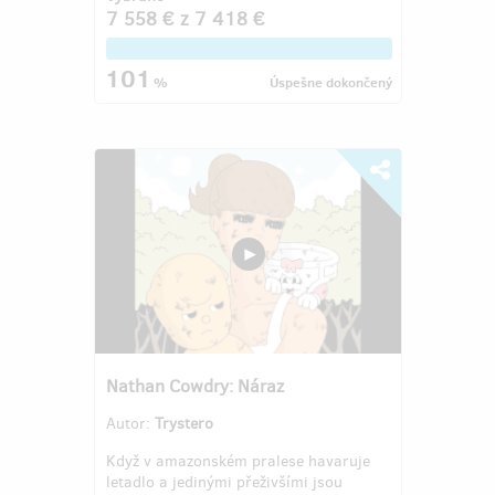
7 558 €
z
7 418 €
101
%
Úspešne dokončený
Nathan Cowdry: Náraz
Autor:
Trystero
Když v amazonském pralese havaruje
letadlo a jedinými přeživšími jsou