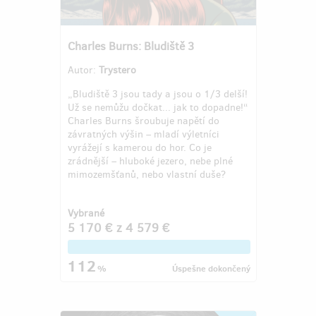
Charles Burns: Bludiště 3
Autor:
Trystero
„Bludiště 3 jsou tady a jsou o 1/3 delší!
Už se nemůžu dočkat... jak to dopadne!“
Charles Burns šroubuje napětí do
závratných výšin – mladí výletníci
vyrážejí s kamerou do hor. Co je
zrádnější – hluboké jezero, nebe plné
mimozemšťanů, nebo vlastní duše?
Vybrané
5 170 €
z
4 579 €
112
%
Úspešne dokončený