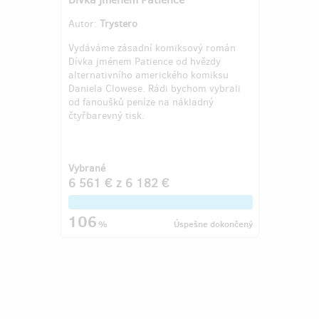
Autor:
Trystero
Vydáváme zásadní komiksový román
Dívka jménem Patience od hvězdy
alternativního amerického komiksu
Daniela Clowese. Rádi bychom vybrali
od fanoušků peníze na nákladný
čtyřbarevný tisk.
Vybrané
6 561 €
z
6 182 €
106
%
Úspešne dokončený