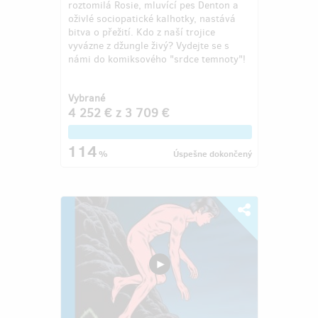
roztomilá Rosie, mluvící pes Denton a
oživlé sociopatické kalhotky, nastává
bitva o přežití. Kdo z naší trojice
vyvázne z džungle živý? Vydejte se s
námi do komiksového "srdce temnoty"!
Vybrané
4 252 €
z
3 709 €
114
%
Úspešne dokončený