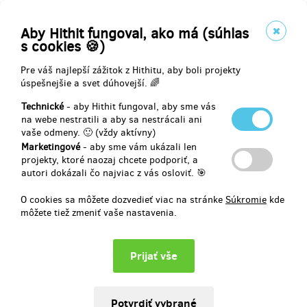
Aby Hithit fungoval, ako má (súhlas
s cookies 🍪)
Pre váš najlepší zážitok z Hithitu, aby boli projekty
úspešnejšie a svet dúhovejší. 🌈
Technické
- aby Hithit fungoval, aby sme vás
na webe nestratili a aby sa nestrácali ani
Charles Burns: Bludiště
vaše odmeny. 🙂 (vždy aktívny)
Marketingové
- aby sme vám ukázali len
Autor:
Trystero
projekty, ktoré naozaj chcete podporiť, a
autori dokázali čo najviac z vás osloviť. 🎯
"Nový Burns? A dřív, než vyjde v
originále? To chci!" Přesně tak: tohle
určitě chcete. V Bludištích jako obvykle
O cookies sa môžete dozvedieť viac na stránke
Súkromie
kde
nechybí duševně rozháraná mládež,
môžete tiež zmeniť vaše nastavenia.
popkulturní odkazy a mimozemské
medúzy. Že to nedává smysl? To si
pište, že nedává.
Vybrané
3 486 €
z
3 297 €