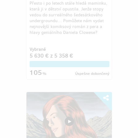
Přesto i po letech stále hledá maminku,
která ji v dětství opustila. Jenže stopy
vedou do surreálného šedesátkového
undergroundu… Pomůžete nám vydat
nejnovější komiksový román z pera a
hlavy geniálního Daniela Clowese?
Vybrané
5 630 €
z
5 358 €
105
%
Úspešne dokončený