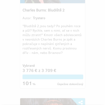
Charles Burns: Bludiště 2
Autor:
Trystero
"Bludiště 2 jsou tady? Po pouhém roce
a půl? Rychle, sem s nimi, ať se v nich
můžu ztratit!" Kmotr všech adolescentů
v nesnázích Charles Burns je zpět a
pokračuje v napínání zjitřených a
roztřesených nervů. Komu prasknou
dřív - nám, nebo Brianovi?
Vybrané
3 776 €
z
3 709 €
101
%
Úspešne dokončený