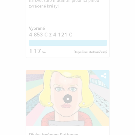
na svět tuto mutantní plodnici plnou
zvrácené krásy!
Vybrané
4 853 €
z
4 121 €
117
%
Úspešne dokončený
Dívka jménem Patience