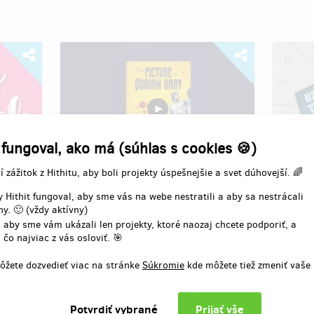
 fungoval, ako má (súhlas s cookies 🍪)
í zážitok z Hithitu, aby boli projekty úspešnejšie a svet dúhovejší. 🌈
rict
The Picture of Dorian Gray
A Hero 
 Hithit fungoval, aby sme vás na webe nestratili a aby sa nestrácali
novel i
y. 🙂 (vždy aktívny)
Autor:
Three Thrushes
 aby sme vám ukázali len projekty, ktoré naozaj chcete podporiť, a
Autor:
 čo najviac z vás osloviť. 🎯
anguage
We are publishing an illustrated edition
of The Picture of Dorian Gray by Oscar
We are 
ôžete dozvedieť viac na stránke
Súkromie
kde môžete tiež zmeniť vaše
Wilde. It is for B1-B2 English-language
Hero of
students. The book contains 15+
interme
original illustrations and ENG-CZ
student
dictionary. The campaign aim is to fund
detaile