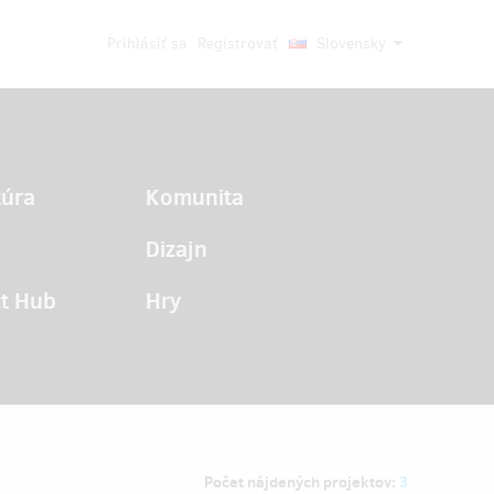
Prihlásiť sa
Registrovať
Slovensky
túra
Komunita
Dizajn
t Hub
Hry
Počet nájdených projektov:
3