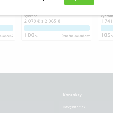
printing this summer.
illustr
the 250
Vybrané
Vybran
2 079 €
z
2 065 €
1 741
100
105
okončený
%
Úspešne dokončený
Kontakty
info@hithit.sk