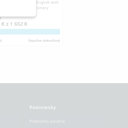
ations. Improve your English with
+ word ENG-CZ dictionary.
é
 €
z
1 652 €
%
Úspešne dokončený
Podmienky
Podmienky použitia