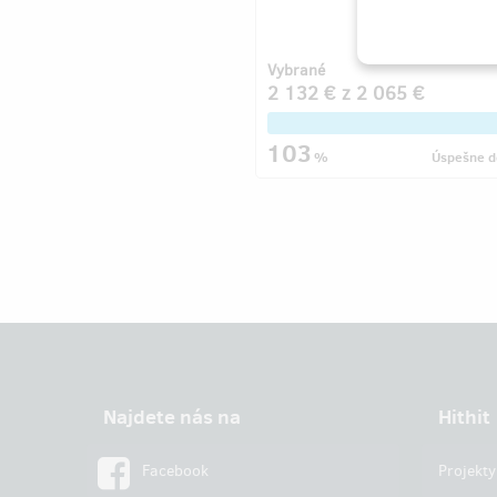
Vybrané
2 132 €
z
2 065 €
103
%
Úspešne d
Najdete nás na
Hithit
Facebook
Projekty