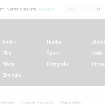
EKT
VŠETKO O HITHITE
LIVE BLOG
Antivir
Hudba
Litera
Film
Šport
Jedlo
Móda
Fotografie
Impac
Ekológia
ytvorené
Skončené projekty
Naj projekty