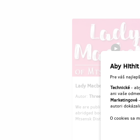
Aby Hithit
Pre váš najlepš
Lady Macbeth of Mtsensk Dist
Technické
- aby
ani vaše odmen
Autor:
Three Thrushes
Marketingové
-
autori dokázali
We are publishing an English-l
abridged book: Lady Macbeth of
O cookies sa m
Mtsensk District.