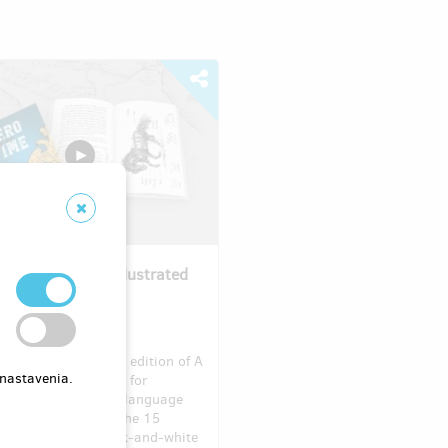
of Our Time: an illustrated
n English
Three Thrushes
publishing a limited edition of A
 nastavenia.
 Our Time in English for
diate-level English-language
s (B1+/B2). Enjoy the 15
d and beautiful black-and-white