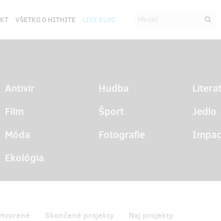
EKT
VŠETKO O HITHITE
LIVE BLOG
Antivir
Hudba
Litera
Film
Šport
Jedlo
Móda
Fotografie
Impac
Ekológia
ytvorené
Skončené projekty
Naj projekty