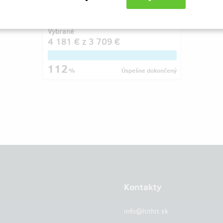
Mariánky na Hlavní třídě.
Vybrané
4 181 €
z
3 709 €
112
%
Úspešne dokončený
Kontakty
info@hithit.sk