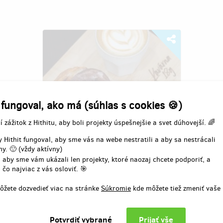
 fungoval, ako má (súhlas s cookies 🍪)
í zážitok z Hithitu, aby boli projekty úspešnejšie a svet dúhovejší. 🌈
Kavárna 18g v novém a větším
 Hithit fungoval, aby sme vás na webe nestratili a aby sa nestrácali
kabátě
y. 🙂 (vždy aktívny)
 aby sme vám ukázali len projekty, ktoré naozaj chcete podporiť, a
Autor:
Nikola Moníková
 čo najviac z vás osloviť. 🎯
Jsme rok fungující kavárna, která se
ôžete dozvedieť viac na stránke
Súkromie
kde môžete tiež zmeniť vaše
mačká v malém prostoru v pasáži, kam
moc lidí na první dobrou nezavítá.
Stěhujeme se do většího a potřebujeme
rekonstrukci prostoru na best place in