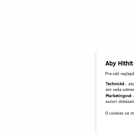
Aby Hithit
Pre váš najlepš
Technické
- aby
ani vaše odmen
Marketingové
-
autori dokázali
O cookies sa m