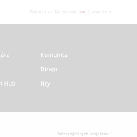
Prihlásiť sa
Registrovať
Slovensky
túra
Komunita
Dizajn
t Hub
Hry
Počet nájdených projektov:
1