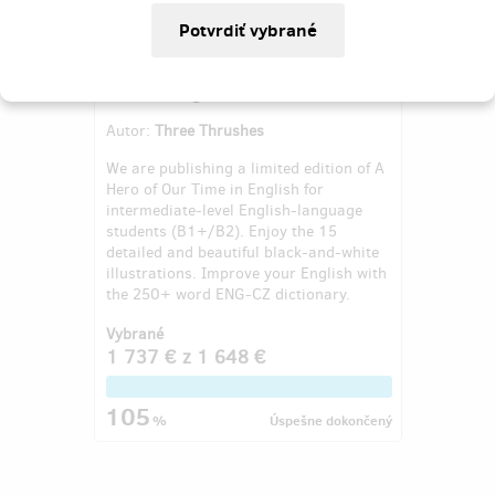
A Hero of Our Time: an illustrated
novel in English
Autor:
Three Thrushes
We are publishing a limited edition of A
Hero of Our Time in English for
intermediate-level English-language
students (B1+/B2). Enjoy the 15
detailed and beautiful black-and-white
illustrations. Improve your English with
the 250+ word ENG-CZ dictionary.
Vybrané
1 737 €
z
1 648 €
105
%
Úspešne dokončený