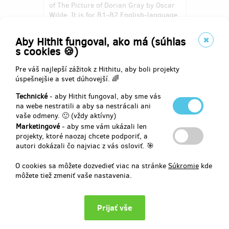
of The Picture of Dorian Gray by Oscar
Wilde. It is for B1-B2 English-language
students. The book contains 15+
original illustrations and ENG-CZ
Aby Hithit fungoval, ako má (súhlas
dictionary. The campaign aim is to fund
s cookies 🍪)
printing this summer.
Pre váš najlepší zážitok z Hithitu, aby boli projekty
úspešnejšie a svet dúhovejší. 🌈
Vybrané
2 074 €
z
2 061 €
Technické
- aby Hithit fungoval, aby sme vás
na webe nestratili a aby sa nestrácali ani
vaše odmeny. 🙂 (vždy aktívny)
100
%
Úspešne dokončený
Marketingové
- aby sme vám ukázali len
projekty, ktoré naozaj chcete podporiť, a
autori dokázali čo najviac z vás osloviť. 🎯
O cookies sa môžete dozvedieť viac na stránke
Súkromie
kde
môžete tiež zmeniť vaše nastavenia.