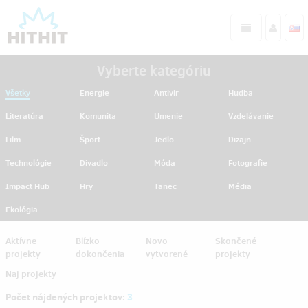
Vyberte kategóriu
Všetky
Energie
Antivir
Hudba
Literatúra
Komunita
Umenie
Vzdelávanie
Film
Šport
Jedlo
Dizajn
Technológie
Divadlo
Móda
Fotografie
Impact Hub
Hry
Tanec
Média
Ekológia
Aktívne
Blízko
Novo
Skončené
projekty
dokončenia
vytvorené
projekty
Naj projekty
Počet nájdených projektov:
3