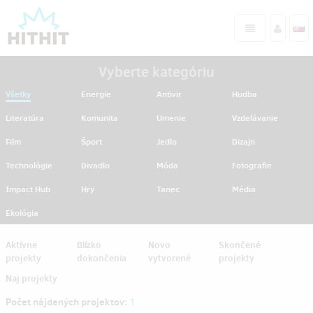
Vyberte kategóriu
Všetky
Energie
Antivir
Hudba
Literatúra
Komunita
Umenie
Vzdelávanie
Film
Šport
Jedlo
Dizajn
Technológie
Divadlo
Móda
Fotografie
Impact Hub
Hry
Tanec
Média
Ekológia
Aktívne
Blízko
Novo
Skončené
projekty
dokončenia
vytvorené
projekty
Naj projekty
Počet nájdených projektov:
1