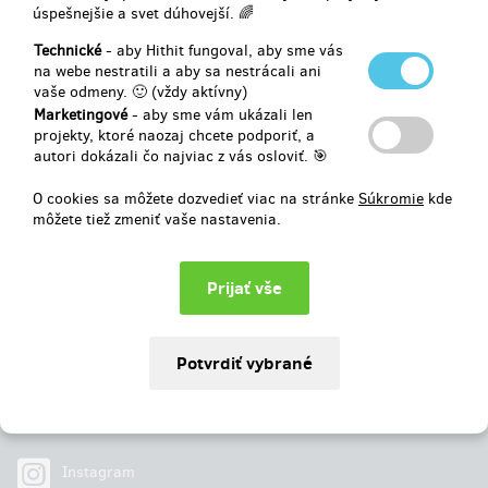
úspešnejšie a svet dúhovejší. 🌈
Vybrané
1 304 €
z
1 236 €
Technické
- aby Hithit fungoval, aby sme vás
na webe nestratili a aby sa nestrácali ani
vaše odmeny. 🙂 (vždy aktívny)
105
%
Úspešne dokončený
Marketingové
- aby sme vám ukázali len
projekty, ktoré naozaj chcete podporiť, a
autori dokázali čo najviac z vás osloviť. 🎯
O cookies sa môžete dozvedieť viac na stránke
Súkromie
kde
môžete tiež zmeniť vaše nastavenia.
Najdete nás na
Facebook
Instagram