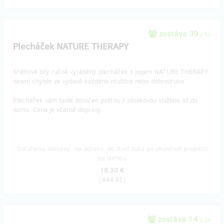
zostáva 39
z 50
Plecháček NATURE THERAPY
Sněhově bílý ručně vyráběný plecháček s logem NATURE THERAPY
nesmí chybět ve výbavě každého otužilce nebo dobrodruha.
Plecháček vám bude doručen poštou / zásilkovou službou až do
domu. Cena je včetně dopravy.
Doručenia odmeny: na adresu, do štvrť roka po ukončení projektu
na Hithitu
18,30 €
(
444 Kč
)
zostáva 14
z 20