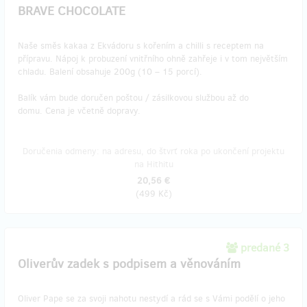
BRAVE CHOCOLATE
Naše směs kakaa z Ekvádoru s kořením a chilli s receptem na
přípravu. Nápoj k probuzení vnitřního ohně zahřeje i v tom největším
chladu. Balení obsahuje 200g (10 – 15 porcí).
Balík vám bude doručen poštou / zásilkovou službou až do
domu. Cena je včetně dopravy.
Doručenia odmeny: na adresu, do štvrť roka po ukončení projektu
na Hithitu
20,56 €
(
499 Kč
)
predané 3
Oliverův zadek s podpisem a věnováním
Oliver Pape se za svoji nahotu nestydí a rád se s Vámi podělí o jeho