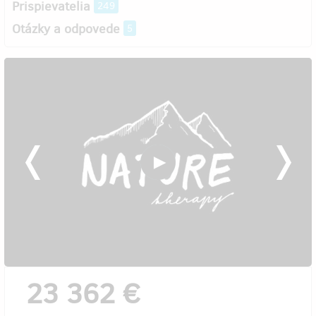
Prispievatelia
249
Otázky a odpovede
5
23 362 €