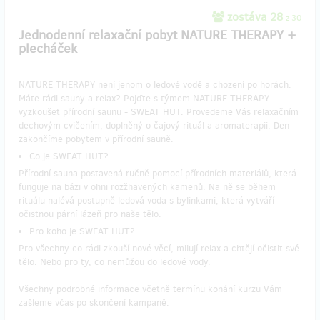
zostáva 28
z 30
Jednodenní relaxační pobyt NATURE THERAPY +
plecháček
NATURE THERAPY není jenom o ledové vodě a chození po horách.
Máte rádi sauny a relax? Pojďte s týmem NATURE THERAPY
vyzkoušet přírodní saunu - SWEAT HUT. Provedeme Vás relaxačním
dechovým cvičením, doplněný o čajový rituál a aromaterapii. Den
zakončíme pobytem v přírodní sauně.
Co je SWEAT HUT?
Přírodní sauna postavená ručně pomocí přírodních materiálů, která
funguje na bázi v ohni rozžhavených kamenů. Na ně se během
rituálu nalévá postupně ledová voda s bylinkami, která vytváří
očistnou pární lázeň pro naše tělo.
Pro koho je SWEAT HUT?
Pro všechny co rádi zkouší nové věcí, milují relax a chtějí očistit své
tělo. Nebo pro ty, co nemůžou do ledové vody.
Všechny podrobné informace včetně termínu konání kurzu Vám
zašleme včas po skončení kampaně.