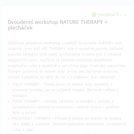
zostáva 9
z 18
Dvoudenní workshop NATURE THERAPY +
plecháček
Zážitkový dvoudenní workshop v podhůří Kralického Sněžníku pod
vedením týmu NATURE THERAPY, kde si společně povíme základní
pravidla zdravého stravování, vychutnáme si mimo jiné 3 chodové
degustační menu, naučíme se základní pohybové dovednosti,
mobilizační cviky a společně si zacvičíme jógu. První den zakončíme
řízeným ponorem do ledové vody. Druhý den začneme vydatnou
snídaní a půjdeme na výlet do hor s icewalkem. Kurz obsahuje:
COLD THERAPY – řízený ponor do ledové vody doplněný o
správnou techniku jak se pořádně rozpálit. Dechové cvičení a
relaxace.
FOOD THERAPY – základy zdravého stravování v souladu s
cyrkadianním rytmem a sezónností, celistvá strava s využitím
bylin a koření.
MOVEMENT THERAPY – Přirozený pohyb, po kterém se budete
cítit dobře a uvolněně. Základní pohybové dovednosti, mobilizační
cviky a jóga