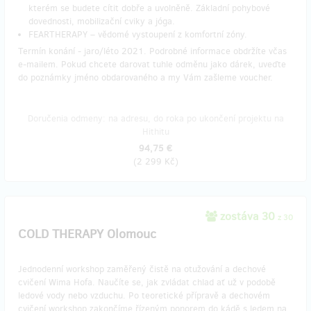
kterém se budete cítit dobře a uvolněně. Základní pohybové
dovednosti, mobilizační cviky a jóga.
FEARTHERAPY – vědomé vystoupení z komfortní zóny.
Termín konání - jaro/léto 2021. Podrobné informace obdržíte včas
e-mailem. Pokud chcete darovat tuhle odměnu jako dárek, uveďte
do poznámky jméno obdarovaného a my Vám zašleme voucher.
Doručenia odmeny: na adresu, do roka po ukončení projektu na
Hithitu
94,75 €
(
2 299 Kč
)
zostáva 30
z 30
COLD THERAPY Olomouc
Jednodenní workshop zaměřený čistě na otužování a dechové
cvičení Wima Hofa. Naučíte se, jak zvládat chlad ať už v podobě
ledové vody nebo vzduchu. Po teoretické přípravě a dechovém
cvičení workshop zakončíme řízeným ponorem do kádě s ledem na