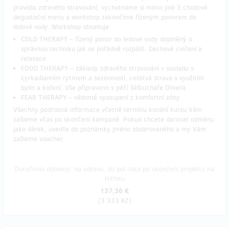
pravidla zdravého stravování, vychutnáme si mimo jiné 3 chodové
degustační menu a workshop zakončíme řízeným ponorem do
ledové vody. Workshop obsahuje:
COLD THERAPY – řízený ponor do ledové vody doplněný o
správnou techniku jak se pořádně rozpálit. Dechové cvičení a
relaxace.
FOOD THERAPY – základy zdravého stravování v souladu s
cyrkadianním rytmem a sezónností, celistvá strava s využitím
bylin a koření. Vše připraveno s péčí šéfkuchaře Olivera.
FEAR THERAPY – vědomé vysoupení z komfortní zóny
Všechny podrobné informace včetně termínu konání kurzu Vám
zašleme včas po skončení kampaně. Pokud chcete darovat odměnu
jako dárek, uveďte do poznámky jméno obdarovaného a my Vám
zašleme voucher.
Doručenia odmeny: na adresu, do pol roka po ukončení projektu na
Hithitu
137,36 €
(
3 333 Kč
)