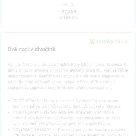
Hithitu
137,36 €
(
3 333 Kč
)
zostáva 13
z 20
Dvě noci v divočině
Výlet je určen pro opravdové dobrodruhy jako jsme my. Strávíme 3
dny a 2 noci v divočině v horách Kralického Sněžníku, kam se běžně
nikdo nedostane. Naučíme Vás splynout s přírodou a adaptovat se
na ni. Budeme se hodně hýbat, koupat v řece, vařit na ohni a
společně vystupovat z komfortní zóny. Workshop obsahuje:
COLDTHERAPY – Řízený ponor do řeky doplněný o správnou
techniku, jak se pořádně rozpálit. Dechové cvičení a relaxace.
FOODTHERAPY – základy zdravého stravování v souladu s
cirkadiánním rytmem a sezónností, celistvá strava s využitím
bylin a koření. Vše připraveno s péčí šéfkuchaře Olivera.
MOVEMENT THERAPY – Přirozený pohyb, po kterém se budete
cítit dobře a uvolněně. Základní pohybové dovednosti, mobilizační