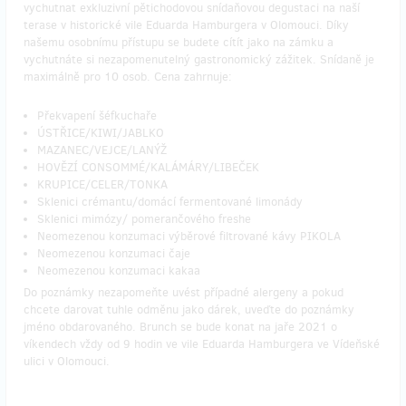
vychutnat exkluzivní pětichodovou snídaňovou degustaci na naší
terase v historické vile Eduarda Hamburgera v Olomouci. Díky
našemu osobnímu přístupu se budete cítít jako na zámku a
vychutnáte si nezapomenutelný gastronomický zážitek. Snídaně je
maximálně pro 10 osob. Cena zahrnuje:
Překvapení šéfkuchaře
ÚSTŘICE/KIWI/JABLKO
MAZANEC/VEJCE/LANÝŽ
HOVĚZÍ CONSOMMÉ/KALÁMÁRY/LIBEČEK
KRUPICE/CELER/TONKA
Sklenici crémantu/domácí fermentované limonády
Sklenici mimózy/ pomerančového freshe
Neomezenou konzumaci výběrové filtrované kávy PIKOLA
Neomezenou konzumaci čaje
Neomezenou konzumaci kakaa
Do poznámky nezapomeňte uvést případné alergeny a pokud
chcete darovat tuhle odměnu jako dárek, uveďte do poznámky
jméno obdarovaného. Brunch se bude konat na jaře 2021 o
víkendech vždy od 9 hodin ve vile Eduarda Hamburgera ve Vídeňské
ulici v Olomouci.