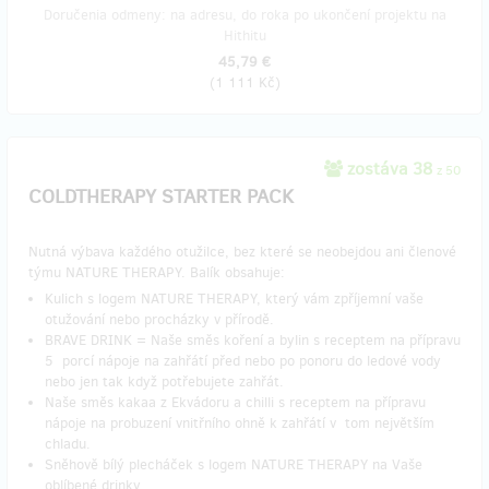
Doručenia odmeny: na adresu, do roka po ukončení projektu na
Hithitu
45,79 €
(
1 111 Kč
)
zostáva 38
z 50
COLDTHERAPY STARTER PACK
Nutná výbava každého otužilce, bez které se neobejdou ani členové
týmu NATURE THERAPY. Balík obsahuje:
Kulich s logem NATURE THERAPY, který vám zpříjemní vaše
otužování nebo procházky v přírodě.
BRAVE DRINK = Naše směs koření a bylin s receptem na přípravu
5 porcí nápoje na zahřátí před nebo po ponoru do ledové vody
nebo jen tak když potřebujete zahřát.
Naše směs kakaa z Ekvádoru a chilli s receptem na přípravu
nápoje na probuzení vnitřního ohně k zahřátí v tom největším
chladu.
Sněhově bílý plecháček s logem NATURE THERAPY na Vaše
oblíbené drinky.