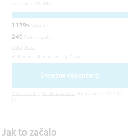
vybrané z
20 606 €
113%
splnené
249
ľudí prispelo
Jedlo
,
Šport
Olomouc, Olomoucký kraj, Česko
Úspešne dokončený
All or nothing.
Všetko alebo nič.
Projekt skončil 10:43 v
{2}.
Jak to začalo