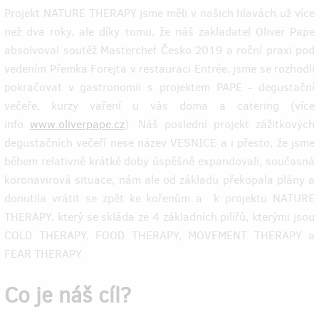
Projekt NATURE THERAPY jsme měli v našich hlavách už více
než dva roky, ale díky tomu, že náš zakladatel Oliver Pape
absolvoval soutěž Masterchef Česko 2019 a roční praxi pod
vedením Přemka Forejta v restauraci Entrée, jsme se rozhodli
pokračovat v gastronomii s projektem PAPE - degustační
večeře, kurzy vaření u vás doma a catering (více
info
www.oliverpape.cz
). Náš poslední projekt zážitkových
degustačních večeří nese název VESNICE a i přesto, že jsme
během relativně krátké doby úspěšně expandovali, současná
koronavirová situace, nám ale od základu překopala plány a
donutila vrátit se zpět ke kořenům a k projektu NATURE
THERAPY, který se skláda ze 4 základních pilířů, kterými jsou
COLD THERAPY, FOOD THERAPY, MOVEMENT THERAPY a
FEAR THERAPY.
Co je náš cíl?