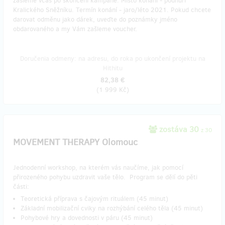
zašleme včas po skončení kampaně. Místo konání - podhůří
Kralického Sněžníku. Termín konání - jaro/léto 2021. Pokud chcete
darovat odměnu jako dárek, uveďte do poznámky jméno
obdarovaného a my Vám zašleme voucher.
Doručenia odmeny: na adresu, do roka po ukončení projektu na
Hithitu
82,38 €
(
1 999 Kč
)
zostáva 30
z 30
MOVEMENT THERAPY Olomouc
Jednodenní workshop, na kterém vás naučíme, jak pomocí
přirozeného pohybu uzdravit vaše tělo. Program se dělí do pěti
části:
Teoretická příprava s čajovým rituálem (45 minut)
Základní mobilizační cviky na rozhýbání celého těla (45 minut)
Pohybové hry a dovednosti v páru (45 minut)