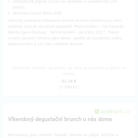
Jednoduché jógové cvičení na uklidnění a uvolnění těla (45
minut)
Dechové cvičení Wima Hofa
Všechny podrobné informace včetně termínu konání kurzu Vám
zašleme včas po skončení kampaně. Místo konání – Vila Eduarda
Hamburgera Olomouc. Termín konání - jaro/léto 2021. Pokud
chcete darovat odměnu jako dárek, uveďte do poznámky jméno
obdarovaného a my Vám zašleme voucher.
Doručenia odmeny: na adresu, do roka po ukončení projektu na
Hithitu
82,38 €
(
1 999 Kč
)
zostáva 6
z 20
Víkendový degustační brunch u nás doma
Restaurace jsou zavřené. Nevadí! Jakmile se oteplí, můžete si