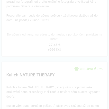
pozadí na fotografii od profesionálního fotografa o velikosti A5 s
podpisem Olivera a věnováním
Fotografie vám bude doručena poštou / zásilkovou službou až do
domu nejpozději v únoru 2021.
Doručenia odmeny: na adresu, do mesiaca po ukončení projektu na
Hithitu
27,45 €
(
666 Kč
)
zostáva 6
z 25
Kulich NATURE THERAPY
Kulich s logem NATURE THERAPY , který vám zpříjemní vaše
otužování nebo procházky v přírodě a navíc v něm budete vypadat
dobře.
Kulich vám bude doručen poštou / zásilkovou službou až do domu