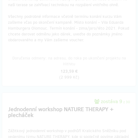
naší terase se zahřívací technikou na rozpálení vnitřního ohně.
Všechny podrobné informace včetně termínu konání kurzu Vám
zašleme včas po skončení kampaně. Místo konání – Vila Eduarda
Hamburgera Olomouc. Termín konání - zima/jaro/léto 2021. Pokud
chcete darovat odměnu jako dárek, uveďte do poznámky jméno
obdarovaného a my Vám zašleme voucher.
Doručenia odmeny: na adresu, do roka po ukončení projektu na
Hithitu
123,59 €
(
2 999 Kč
)
zostáva 9
z 30
Jednodenní workshop NATURE THERAPY +
plecháček
Zážitkový jednodenní workshop v podhůří Kralického Sněžníku pod
vedenímu týmu NATURE THERAPY, kde si společně povíme základní