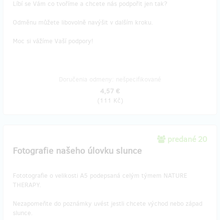
Líbí se Vám co tvoříme a chcete nás podpořit jen tak?
Odměnu můžete libovolně navýšit v dalším kroku.
Moc si vážíme Vaší podpory!
Doručenia odmeny: nešpecifikované
4,57 €
(
111 Kč
)
predané 20
Fotografie našeho úlovku slunce
Fototografie o velikosti A5 podepsaná celým týmem NATURE
THERAPY.
Nezapomeňte do poznámky uvést jestli chcete východ nebo západ
slunce.