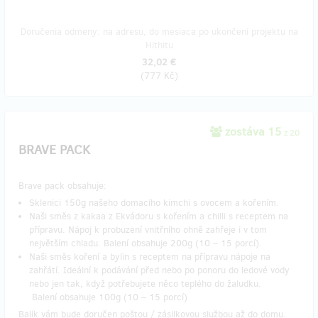
Doručenia odmeny: na adresu, do mesiaca po ukončení projektu na
Hithitu
32,02 €
(
777 Kč
)
zostáva 15
z 20
BRAVE PACK
Brave pack obsahuje:
Sklenici 150g našeho domacího kimchi s ovocem a kořením.
Naši směs z kakaa z Ekvádoru s kořením a chilli s receptem na
přípravu. Nápoj k probuzení vnitřního ohně zahřeje i v tom
největším chladu. Balení obsahuje 200g (10 – 15 porcí).
Naši směs koření a bylin s receptem na přípravu nápoje na
zahřátí. Ideální k podávání před nebo po ponoru do ledové vody
nebo jen tak, když potřebujete něco teplého do žaludku.
Balení obsahuje 100g (10 – 15 porcí)
Balík vám bude doručen poštou / zásilkovou službou až do domu.