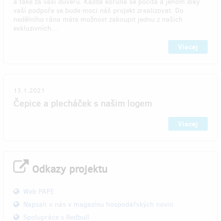
a také za vaši důvěru. Každá koruna se počítá a jenom díky
vaší podpoře se bude moci náš projekt zrealizovat. Do
nedělního rána máte možnost zakoupit jednu z našich
exkluzivních…
Viacej
13.1.2021
Čepice a plecháček s našim logem
Viacej
Odkazy projektu
Web PAPE
Napsali o nás v magazínu hospodářských novin
Spolupráce s Redbull