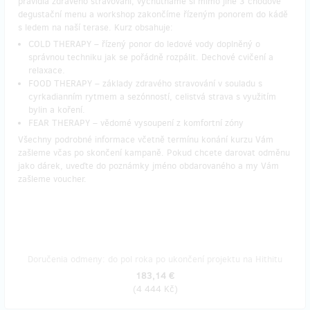
pravidla zdravého stravování, vychutnáme si mimo jiné 3 chodové
degustační menu a workshop zakončíme řízeným ponorem do kádě
s ledem na naší terase. Kurz obsahuje:
COLD THERAPY – řízený ponor do ledové vody doplněný o
správnou techniku jak se pořádně rozpálit. Dechové cvičení a
relaxace.
FOOD THERAPY – základy zdravého stravování v souladu s
cyrkadianním rytmem a sezónností, celistvá strava s využitím
bylin a koření.
FEAR THERAPY – vědomé vysoupení z komfortní zóny
Všechny podrobné informace včetně termínu konání kurzu Vám
zašleme včas po skončení kampaně. Pokud chcete darovat odměnu
jako dárek, uveďte do poznámky jméno obdarovaného a my Vám
zašleme voucher.
Doručenia odmeny: do pol roka po ukončení projektu na Hithitu
183,14 €
(
4 444 Kč
)