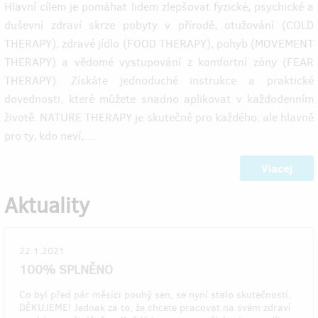
Hlavní cílem je pomáhat lidem zlepšovat fyzické, psychické a
duševní zdraví skrze pobyty v přírodě, otužování (COLD
THERAPY), zdravé jídlo (FOOD THERAPY), pohyb (MOVEMENT
THERAPY) a vědomé vystupování z komfortní zóny (FEAR
THERAPY). Získáte jednoduché instrukce a praktické
dovednosti, které můžete snadno aplikovat v každodenním
životě. NATURE THERAPY je skutečně pro každého, ale hlavně
pro ty, kdo neví,…
Viacej
Aktuality
22.1.2021
100% SPLNĚNO
Co byl před pár měsíci pouhý sen, se nyní stalo skutečností.
DĚKUJEME! Jednak za to, že chcete pracovat na svém zdraví