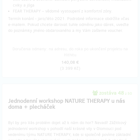
cviky a jóga
FEAR THERAPY – vědomé vystoupení z komfortní zóny.
Termín konání - jaro/léto 2021. Podrobné informace obdržíte včas
e-mailem. Pokud chcete darovat tuhle odměnu jako dárek, uveďte
do poznámky jméno obdarovaného a my Vám zašleme voucher.
Doručenia odmeny: na adresu, do roka po ukončení projektu na
Hithitu
140,08 €
(
3 399 Kč
)
zostáva 48
z 50
Jednodenní workshop NATURE THERAPY u nás
doma + plecháček
Byl by pro Vás problém dojet až k nám do hor? Nevadí! Zážitkový
jednodenní workshop v pohodlí naší krásné vily v Olomouci pod
vedenímu týmu NATURE THERAPY, kde si společně povíme základní