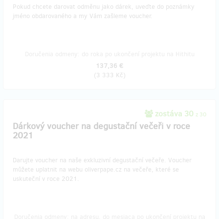
Pokud chcete darovat odměnu jako dárek, uveďte do poznámky
jméno obdarovaného a my Vám zašleme voucher.
Doručenia odmeny: do roka po ukončení projektu na Hithitu
137,36 €
(
3 333 Kč
)
zostáva 30
z 30
Dárkový voucher na degustační večeři v roce
2021
Darujte voucher na naše exkluzivní degustační večeře. Voucher
můžete uplatnit na webu oliverpape.cz na večeře, které se
uskuteční v roce 2021.
Doručenia odmeny: na adresu, do mesiaca po ukončení projektu na