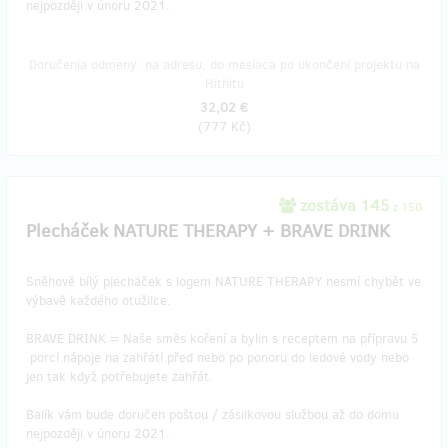
nejpozději v únoru 2021.
Doručenia odmeny: na adresu, do mesiaca po ukončení projektu na
Hithitu
32,02 €
(
777 Kč
)
zostáva 145
z 150
Plecháček NATURE THERAPY + BRAVE DRINK
Sněhově bílý plecháček s logem NATURE THERAPY nesmí chybět ve
výbavě každého otužilce.
BRAVE DRINK = Naše směs koření a bylin s receptem na přípravu 5
porcí nápoje na zahřátí před nebo po ponoru do ledové vody nebo
jen tak když potřebujete zahřát.
Balík vám bude doručen poštou / zásilkovou službou až do domu
nejpozději v únoru 2021.