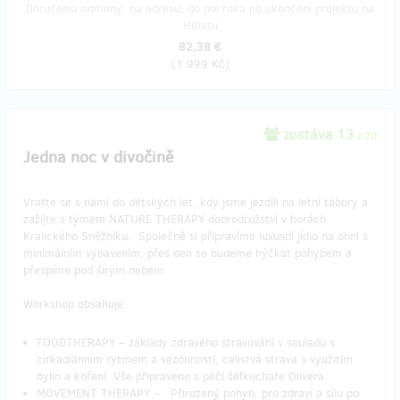
Doručenia odmeny: na adresu, do pol roka po ukončení projektu na
Hithitu
82,38 €
(
1 999 Kč
)
zostáva 13
z 20
Jedna noc v divočině
Vraťte se s námi do dětských let, kdy jsme jezdili na letní tábory a
zažíjte s týmem NATURE THERAPY dobrodružství v horách
Kralického Sněžníku. Společně si připravíme luxusní jídlo na ohni s
minimálním vybavením, přes den se budeme hýčkat pohybem a
přespíme pod širým nebem.
Workshop obsahuje:
FOODTHERAPY – základy zdravého stravování v souladu s
cirkadiánním rytmem a sezónností, celistvá strava s využitím
bylin a koření. Vše připraveno s péčí šéfkuchaře Olivera.
MOVEMENT THERAPY – Přirozený pohyb, pro zdraví a sílu po