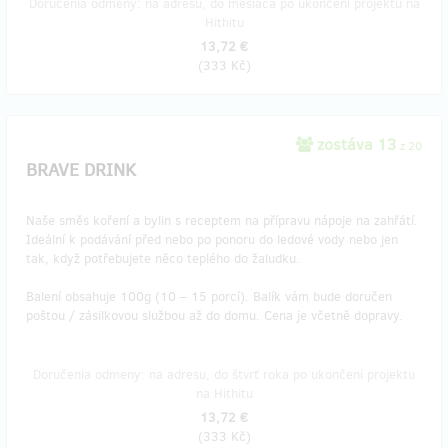
Doručenia odmeny: na adresu, do mesiaca po ukončení projektu na
Hithitu
13,72 €
(
333 Kč
)
zostáva 13
z 20
BRAVE DRINK
Naše směs koření a bylin s receptem na přípravu nápoje na zahřátí.
Ideální k podávání před nebo po ponoru do ledové vody nebo jen
tak, když potřebujete něco teplého do žaludku.
Balení obsahuje 100g (10 – 15 porcí). Balík vám bude doručen
poštou / zásilkovou službou až do domu. Cena je včetně dopravy.
Doručenia odmeny: na adresu, do štvrť roka po ukončení projektu
na Hithitu
13,72 €
(
333 Kč
)