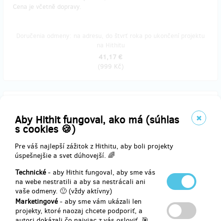
Cena je včetně dopravy.​
Doručenia odmeny: na adresu, do štvrť roka po ukončení projektu
na Hithitu
41,17 €
(
999 Kč
)
zostáva 14
z 20
Východ slunce s NATURE THERAPY
Aby Hithit fungoval, ako má (súhlas
s cookies 🍪)
Milujete pozorování slunce stejně jako my? Vezmeme Vás na naše
Pre váš najlepší zážitok z Hithitu, aby boli projekty
tajná místa v Jesenických horách, kde jsme ulovili zatím
úspešnejšie a svet dúhovejší. 🌈
nejkrásnější východy. Společně budeme pozorovat východ slunce a
poté si zacvičíme ranní jógu na nastartování do nového dne. Mimo
Technické
- aby Hithit fungoval, aby sme vás
jiné se na workshopu dozvíte, jak funguje cirkadiánní rytmus.
na webe nestratili a aby sa nestrácali ani
vaše odmeny. 🙂 (vždy aktívny)
Termín konání - jaro/léto 2021. Podrobné informace obdržíte včas
Marketingové
- aby sme vám ukázali len
e-mailem. Pokud chcete darovat tuhle odměnu jako dárek, uveďte
projekty, ktoré naozaj chcete podporiť, a
do poznámky jméno obdarovaného a my Vám zašleme voucher.
autori dokázali čo najviac z vás osloviť. 🎯