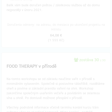
Balík vám bude doručen poštou / zásilkovou službou až do domu
nejpozději v únoru 2021.
Doručenia odmeny: na adresu, do mesiaca po ukončení projektu na
Hithitu
64,08 €
(
1 555 Kč
)
zostáva 30
z 30
FOOD THERAPY v přírodě
Na tomto workshopu se od základu naučíme vařit v přírodě s
minimálním vybavením. Společně si postavíme tábořiště, rozděláme
oheň a povíme si základní pravidla vaření na ohni. Workshop
zakončíme společným uvařením večeře a povídáním se sklenkou
vína u ohně. Po domluvě možnost přespání v přírodě.
Všechny podrobné informace včetně termínu konání kurzu Vám