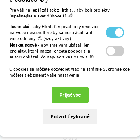
Hithitu
Pre váš najlepší zážitok z Hithitu, aby boli projekty
16,48 €
úspešnejšie a svet dúhovejší. 🌈
(
400 Kč
)
Technické
- aby Hithit fungoval, aby sme vás
na webe nestratili a aby sa nestrácali ani
vaše odmeny. 🙂 (vždy aktívny)
predané 7
Marketingové
- aby sme vám ukázali len
Zelená, modrá a Warrenův woucher (osobní
projekty, ktoré naozaj chcete podporiť, a
odběr)
autori dokázali čo najviac z vás osloviť. 🎯
O cookies sa môžete dozvedieť viac na stránke
Súkromie
kde
Koupili jste si červenou jedničku, ale pak jste na Warrena
môžete tiež zmeniť vaše nastavenia.
zapomněli? Myslíte si, že první díly jsou pro saláty? Že jste to vy,
tak se nezlobíme! Zajistíte si zelenou knihu WARREN XIII. A
ŠEPTAJÍCÍ LES a modrou knihu WARREN XIII. A PROKLETÉ
TŘINÁCTINY. A woucher na slevu 35 procent u nás můžete využít
třeba na nákup nějaké kompletní série! (Knihy si vyzvednete v
redakci Paseky.)
Doručenia odmeny: do pol roka po ukončení projektu na Hithitu