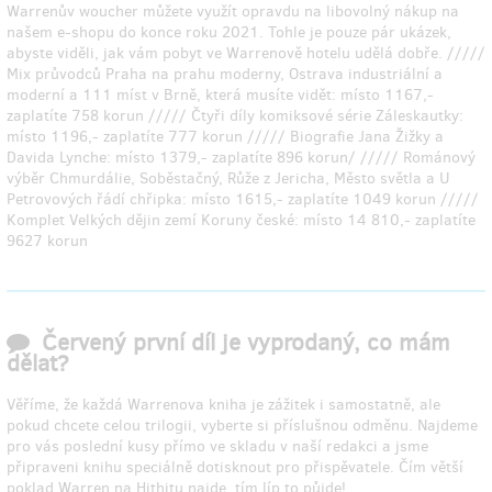
Warrenův woucher můžete využít opravdu na libovolný nákup na
našem e-shopu do konce roku 2021. Tohle je pouze pár ukázek,
abyste viděli, jak vám pobyt ve Warrenově hotelu udělá dobře. /////
Mix průvodců Praha na prahu moderny, Ostrava industriální a
moderní a 111 míst v Brně, která musíte vidět: místo 1167,-
zaplatíte 758 korun ///// Čtyři díly komiksové série Záleskautky:
místo 1196,- zaplatíte 777 korun ///// Biografie Jana Žižky a
Davida Lynche: místo 1379,- zaplatíte 896 korun/ ///// Románový
výběr Chmurdálie, Soběstačný, Růže z Jericha, Město světla a U
Petrovových řádí chřipka: místo 1615,- zaplatíte 1049 korun /////
Komplet Velkých dějin zemí Koruny české: místo 14 810,- zaplatíte
9627 korun
Červený první díl je vyprodaný, co mám
dělat?
Věříme, že každá Warrenova kniha je zážitek i samostatně, ale
pokud chcete celou trilogii, vyberte si příslušnou odměnu. Najdeme
pro vás poslední kusy přímo ve skladu v naší redakci a jsme
připraveni knihu speciálně dotisknout pro přispěvatele. Čím větší
poklad Warren na Hithitu najde, tím líp to půjde!