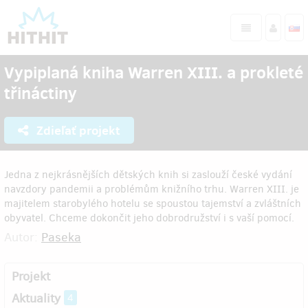
Vypiplaná kniha Warren XIII. a prokleté
třináctiny
Zdieľať projekt
Jedna z nejkrásnějších dětských knih si zaslouží české vydání
navzdory pandemii a problémům knižního trhu. Warren XIII. je
majitelem starobylého hotelu se spoustou tajemství a zvláštních
obyvatel. Chceme dokončit jeho dobrodružství i s vaší pomocí.
Autor:
Paseka
Projekt
Aktuality
4