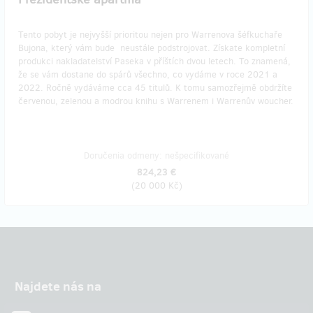
Tento pobyt je nejvyšší prioritou nejen pro Warrenova šéfkuchaře
Bujona, který vám bude neustále podstrojovat. Získate kompletní
produkci nakladatelství Paseka v příštích dvou letech. To znamená,
že se vám dostane do spárů všechno, co vydáme v roce 2021 a
2022. Ročně vydáváme cca 45 titulů. K tomu samozřejmě obdržíte
červenou, zelenou a modrou knihu s Warrenem i Warrenův woucher.
Doručenia odmeny: nešpecifikované
824,23 €
(
20 000 Kč
)
Najdete nás na