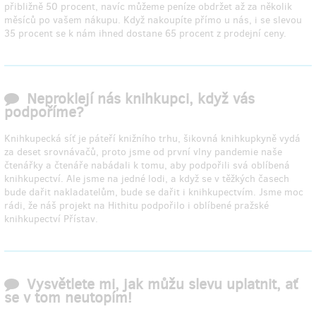
přibližně 50 procent, navíc můžeme peníze obdržet až za několik
měsíců po vašem nákupu. Když nakoupíte přímo u nás, i se slevou
35 procent se k nám ihned dostane 65 procent z prodejní ceny.
Neproklejí nás knihkupci, když vás
podpoříme?
Knihkupecká síť je páteří knižního trhu, šikovná knihkupkyně vydá
za deset srovnávačů, proto jsme od první vlny pandemie naše
čtenářky a čtenáře nabádali k tomu, aby podpořili svá oblíbená
knihkupectví. Ale jsme na jedné lodi, a když se v těžkých časech
bude dařit nakladatelům, bude se dařit i knihkupectvím. Jsme moc
rádi, že náš projekt na Hithitu podpořilo i oblíbené pražské
knihkupectví Přístav.
Vysvětlete mi, jak můžu slevu uplatnit, ať
se v tom neutopím!