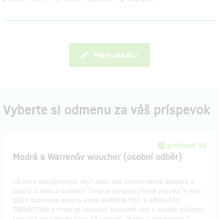
Mám otázku
Vyberte si odmenu za váš príspevok
predané 59
Modrá a Warrenův woucher (osobní odběr)
Už máte oba předchozí díly? Nebo nás chcete hlavně podpořit a
zajistit si slevu v e-shopu? Tohle je varianta přesně pro vás! V roce
2021 dostanete modrou knihu WARREN XIII. A PROKLETÉ
TŘINÁCTINY a ihned po ukončení kampaně vám e-mailem pošleme
speciální woucher na slevu 35 procent. (Knihu si vyzvednete v