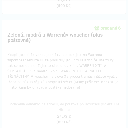
20,61 €
(
500 Kč
)
predané 6
Zelená, modrá a Warrenův woucher (plus
poštovné)
Koupili jste si červenou jedničku, ale pak jste na Warrena
zapomněli? Myslíte si, že první díly jsou pro saláty? Že jste to vy,
tak se nezlobíme! Zajistíte si zelenou knihu WARREN XIII. A
ŠEPTAJÍCÍ LES a modrou knihu WARREN XIII. A PROKLETÉ
TŘINÁCTINY. A woucher na slevu 35 procent u nás můžete využít
třeba na nákup nějaké kompletní série! (Knihy pošleme. Neexistuje
místo, kam by chapadla pošťáka nedosáhla!)
Doručenia odmeny: na adresu, do pol roka po ukončení projektu na
Hithitu
24,73 €
(
600 Kč
)