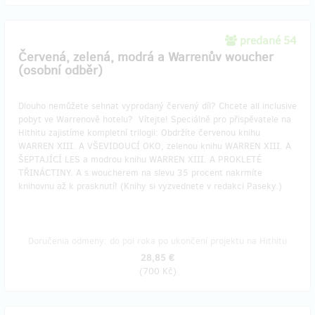
predané 54
Červená, zelená, modrá a Warrenův woucher
(osobní odběr)
Dlouho nemůžete sehnat vyprodaný červený díl? Chcete all inclusive
pobyt ve Warrenově hotelu? Vítejte! Speciálně pro přispěvatele na
Hithitu zajistíme kompletní trilogii: Obdržíte červenou knihu
WARREN XIII. A VŠEVIDOUCÍ OKO, zelenou knihu WARREN XIII. A
ŠEPTAJÍCÍ LES a modrou knihu WARREN XIII. A PROKLETÉ
TŘINÁCTINY. A s woucherem na slevu 35 procent nakrmíte
knihovnu až k prasknutí! (Knihy si vyzvednete v redakci Paseky.)
Doručenia odmeny: do pol roka po ukončení projektu na Hithitu
28,85 €
(
700 Kč
)