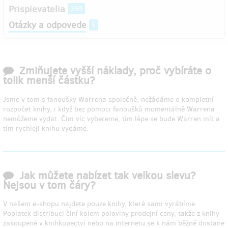
Prispievatelia
359
Otázky a odpovede
5
Zmiňujete vyšší náklady, proč vybíráte o
tolik menší částku?
Jsme v tom s fanoušky Warrena společně, nežádáme o kompletní
rozpočet knihy, i když bez pomoci fanoušků momentálně Warrena
nemůžeme vydat. Čím víc vybereme, tím lépe se bude Warren mít a
tím rychleji knihu vydáme.
Jak můžete nabízet tak velkou slevu?
Nejsou v tom čáry?
V našem e-shopu najdete pouze knihy, které sami vyrábíme.
Poplatek distribuci činí kolem poloviny prodejní ceny, takže z knihy
zakoupené v knihkupectví nebo na internetu se k nám běžně dostane