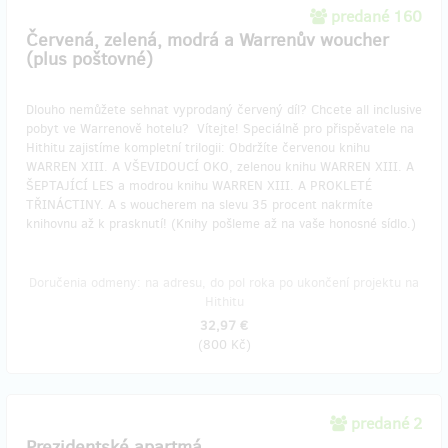
predané 160
Červená, zelená, modrá a Warrenův woucher
(plus poštovné)
Dlouho nemůžete sehnat vyprodaný červený díl? Chcete all inclusive
pobyt ve Warrenově hotelu? Vítejte! Speciálně pro přispěvatele na
Hithitu zajistíme kompletní trilogii: Obdržíte červenou knihu
WARREN XIII. A VŠEVIDOUCÍ OKO, zelenou knihu WARREN XIII. A
ŠEPTAJÍCÍ LES a modrou knihu WARREN XIII. A PROKLETÉ
TŘINÁCTINY. A s woucherem na slevu 35 procent nakrmíte
knihovnu až k prasknutí! (Knihy pošleme až na vaše honosné sídlo.)
Doručenia odmeny: na adresu, do pol roka po ukončení projektu na
Hithitu
32,97 €
(
800 Kč
)
predané 2
Prezidentské apartmá