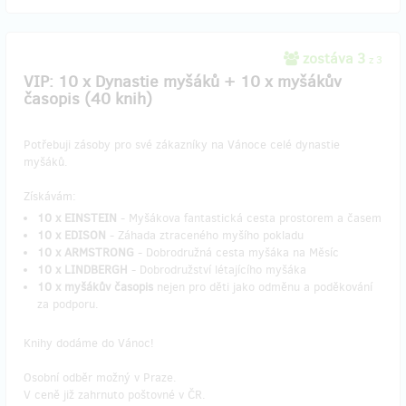
zostáva 3
z 3
VIP: 10 x Dynastie myšáků + 10 x myšákův
časopis (40 knih)
Potřebuji zásoby pro své zákazníky na Vánoce celé dynastie
myšáků.
Získávám:
10 x EINSTEIN
- Myšákova fantastická cesta prostorem a časem
10 x EDISON
- Záhada ztraceného myšího pokladu
10 x ARMSTRONG
- Dobrodružná cesta myšáka na Měsíc
10 x LINDBERGH
- Dobrodružství létajícího myšáka
10 x myšákův časopis
nejen pro děti jako odměnu a poděkování
za podporu.
Knihy dodáme do Vánoc!
Osobní odběr možný v Praze.
V ceně již zahrnuto poštovné v ČR.