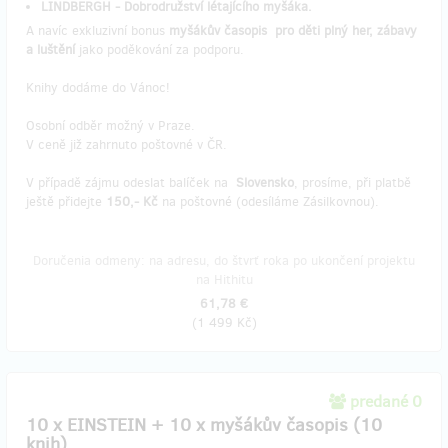
LINDBERGH - Dobrodružství létajícího myšáka.
A navíc exkluzivní bonus
myšákův časopis
pro děti plný her, zábavy
a luštění
jako poděkování za podporu.
Knihy dodáme do Vánoc!
Osobní odběr možný v Praze.
V ceně již zahrnuto poštovné v ČR.
V případě zájmu odeslat balíček na
Slovensko
, prosíme, při platbě
ještě přidejte
150,- Kč
na poštovné (odesíláme Zásilkovnou).
Doručenia odmeny: na adresu, do štvrť roka po ukončení projektu
na Hithitu
61,78 €
(
1 499 Kč
)
predané 0
10 x EINSTEIN + 10 x myšákův časopis (10
knih)