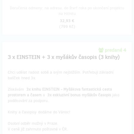
Doručenia odmeny: na adresu, do štvrť roka po ukončení projektu
na Hithitu
32,93 €
(
799 Kč
)
predané 4
3 x EINSTEIN + 3 x myšákův časopis (3 knihy)
Chci udělat radost sobě a svým nejbližším. Potřebuji základní
balíček hned 3x.
Získávám
3x knihu EINSTEIN - Myšákova fantastická cesta
prostorem a časem
a
3x exkluzivní bonus myšákův časopis
jako
poděkování za podporu.
Knihy a časopisy dodáme do Vánoc!
Osobní odběr možný v Praze.
V ceně již zahrnuto poštovné v ČR.