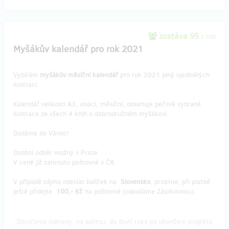
zostáva 95
z 100
Myšákův kalendář pro rok 2021
Vybírám
myšákův měsíční kalendář
pro rok 2021 plný ojedinělých
ilustrací.
Kalendář velikosti A3, visací, měsíční, obsahuje pečlivě vybrané
ilustrace ze všech 4 knih o dobrodružném myšákovi.
Dodáme do Vánoc!
Osobní odběr možný v Praze.
V ceně již zahrnuto poštovné v ČR.
V případě zájmu odeslat balíček na
Slovensko
, prosíme, při platbě
ještě přidejte
100,- Kč
na poštovné (odesíláme Zásilkovnou).
Doručenia odmeny: na adresu, do štvrť roka po ukončení projektu