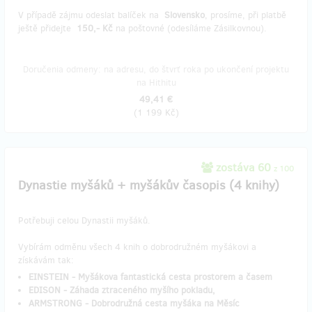
V případě zájmu odeslat balíček na
Slovensko
, prosíme, při platbě
ještě přidejte
150,- Kč
na poštovné (odesíláme Zásilkovnou).
Doručenia odmeny: na adresu, do štvrť roka po ukončení projektu
na Hithitu
49,41 €
(
1 199 Kč
)
zostáva 60
z 100
Dynastie myšáků + myšákův časopis (4 knihy)
Potřebuji celou Dynastii myšáků.
Vybírám odměnu všech 4 knih o dobrodružném myšákovi a
získávám tak:
EINSTEIN - Myšákova fantastická cesta prostorem a časem
EDISON - Záhada ztraceného myšího pokladu,
ARMSTRONG - Dobrodružná cesta myšáka na Měsíc