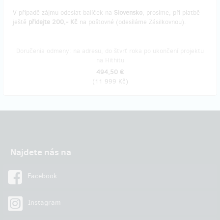
V případě zájmu odeslat balíček na
Slovensko
, prosíme, při platbě
ještě
přidejte 200,- Kč
na poštovné (odesíláme Zásilkovnou).
Doručenia odmeny: na adresu, do štvrť roka po ukončení projektu
na Hithitu
494,50 €
(
11 999 Kč
)
Najdete nás na
Facebook
Instagram