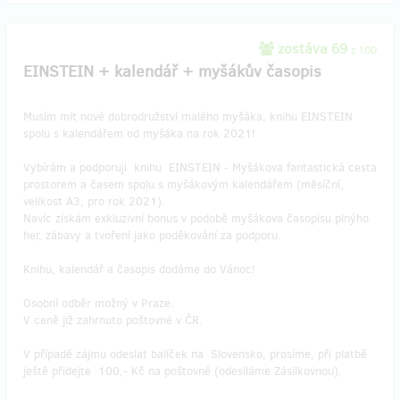
zostáva 69
z 100
EINSTEIN + kalendář + myšákův časopis
Musím mít nové dobrodružství malého myšáka, knihu EINSTEIN
spolu s kalendářem od myšáka na rok 2021!
Vybírám a podporuji knihu EINSTEIN - Myšákova fantastická cesta
prostorem a časem spolu s myšákovým kalendářem (měsíční,
velikost A3, pro rok 2021).
Navíc získám exkluzivní bonus v podobě myšákova časopisu plnýho
her, zábavy a tvoření jako poděkování za podporu.
Knihu, kalendář a časopis dodáme do Vánoc!
Osobní odběr možný v Praze.
V ceně již zahrnuto poštovné v ČR.
V případě zájmu odeslat balíček na Slovensko, prosíme, při platbě
ještě přidejte 100,- Kč na poštovné (odesíláme Zásilkovnou).