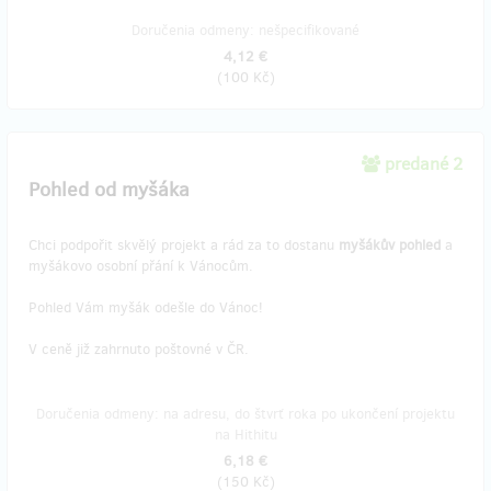
Doručenia odmeny: nešpecifikované
4,12 €
(
100 Kč
)
predané 2
Pohled od myšáka
Chci podpořit skvělý projekt a rád za to dostanu
myšákův pohled
a
myšákovo osobní přání k Vánocům.
Pohled Vám myšák odešle do Vánoc!
V ceně již zahrnuto poštovné v ČR.
Doručenia odmeny: na adresu, do štvrť roka po ukončení projektu
na Hithitu
6,18 €
(
150 Kč
)