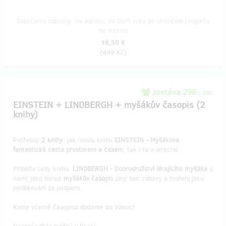
Doručenia odmeny: na adresu, do štvrť roka po ukončení projektu
na Hithitu
18,50 €
(
449 Kč
)
zostáva 296
z 300
EINSTEIN + LINDBERGH + myšákův časopis (2
knihy)
Potřebuji
2 knihy
, jak novou knihu
EINSTEIN - Myšákova
fantastická cesta prostorem a časem
, tak i tu o letectví.
Přibalte tedy knihu
LINDBERGH - Dobrodružství létajícího myšáka
a
navíc jako bonus
myšákův časopis
plný her, zábavy a tvoření jako
poděkování za podporu.
Knihy včetně časopisu dodáme do Vánoc!