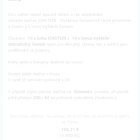
Chci udělat radost spoustě dětem a tak objednávám
základní balíček EINSTEIN - Myšákova fantastická cesta prostorem
a časem a k tomu myšákův časopis.
Získávám
10 x knihu EINSTEIN
a
10
x bonus myšákův
dobrodružný časopis
nejen pro děti plný zábavy, her a luštění jako
poděkování za podporu.
Knihy spolu s časopisy dodáme do Vánoc!
Osobní odběr možný v Praze.
V ceně již zahrnuto poštovné v ČR.
V případě zájmu odeslat balíček na
Slovensko
, prosíme, při platbě
ještě přidejte
200,- Kč
na poštovné (odesíláme Zásilkovnou).
Doručenia odmeny: na adresu, do štvrť roka po ukončení projektu
na Hithitu
160,31 €
(
3 890 Kč
)