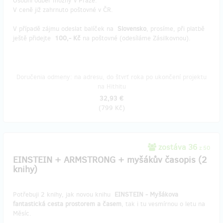
Osobní odběr možný v Praze.
V ceně již zahrnuto poštovné v ČR.
V případě zájmu odeslat balíček na
Slovensko
, prosíme, při platbě
ještě přidejte
100,- Kč
na poštovné (odesíláme Zásilkovnou).
Doručenia odmeny: na adresu, do štvrť roka po ukončení projektu
na Hithitu
32,93 €
(
799 Kč
)
zostáva 36
z 50
EINSTEIN + ARMSTRONG + myšákův časopis (2
knihy)
Potřebuji 2 knihy, jak novou knihu
EINSTEIN - Myšákova
fantastická cesta prostorem a časem
, tak i tu vesmírnou o letu na
Měsíc.