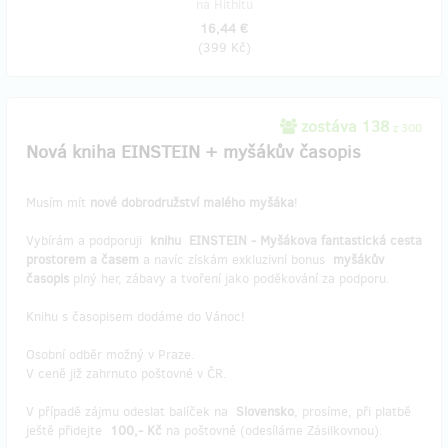
na Hithitu
16,44 €
(
399 Kč
)
zostáva 138
z 300
Nová kniha EINSTEIN + myšákův časopis
Musím mít
nové dobrodružství malého myšáka
!
Vybírám a podporuji
knihu EINSTEIN - Myšákova fantastická cesta
prostorem a časem
a navíc získám exkluzivní bonus
myšákův
časopis
plný her, zábavy a tvoření jako poděkování za podporu.
Knihu s časopisem dodáme do Vánoc!
Osobní odběr možný v Praze.
V ceně již zahrnuto poštovné v ČR.
V případě zájmu odeslat balíček na
Slovensko
, prosíme, při platbě
ještě přidejte
100,- Kč
na poštovné (odesíláme Zásilkovnou).