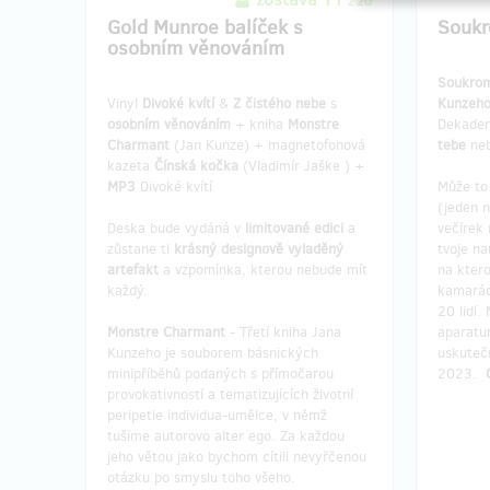
z 20
Gold Munroe balíček s
Soukr
osobním věnováním
Soukrom
Vinyl
Divoké kvítí
&
Z čistého nebe
s
Kunzeh
osobním věnováním
+ kniha
Monstre
Dekaden
Charmant
(Jan Kunze) + magnetofonová
tebe
ne
kazeta
Čínská kočka
(Vladimír Jaške ) +
MP3
Divoké kvítí
Může to 
(jeden 
Deska bude vydáná v
limitované edici
a
večírek 
zůstane ti
krásný designově vyladěný
tvoje na
artefakt
a vzpomínka, kterou nebude mít
na kter
každý.
kamarád
20 lidí.
Monstre Charmant
- Třetí kniha Jana
aparatu
Kunzeho je souborem básnických
uskutečn
minipříběhů podaných s přímočarou
2023.
provokativností a tematizujících životní
peripetie individua-umělce, v němž
tušíme autorovo alter ego. Za každou
jeho větou jako bychom cítili nevyřčenou
otázku po smyslu toho všeho.