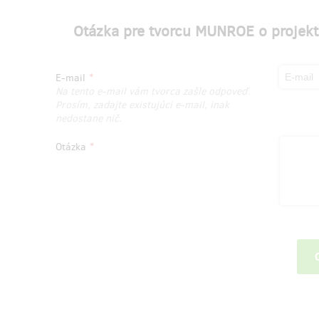
Otázka pre tvorcu MUNROE o projekte
E-mail
Na tento e-mail vám tvorca zašle odpoveď.
Prosím, zadajte existujúci e-mail, inak
nedostane nič.
Otázka