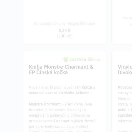
Doruč
Doručenia odmeny: nešpecifikované
u
8,24 €
(
200 Kč
)
zostáva 29
z 30
Kniha Monstre Charmant &
Vinyl
EP Čínská kočka
Divok
Nová kniha, kterou napsal
Jan Kunze
a
Podepsa
debutová kazeta
Vladimíra Jaškeho
.
strany s
Munroe
Monstre Charmant
- Třetí kniha Jana
strany 
Kunzeho je souborem básnických
nebe
+ 
minipříběhů podaných s přímočarou
speciáln
provokativností a tematizujících životní
informa
peripetie individua-umělce, v němž