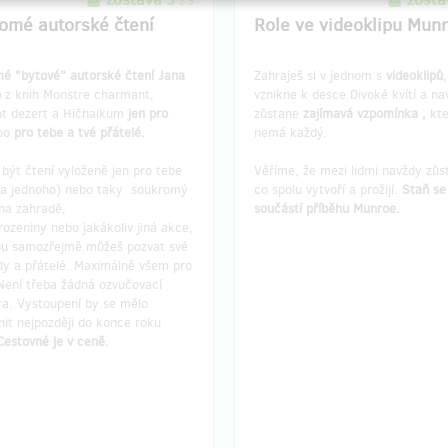
z 3
omé autorské čtení
Role ve videoklipu Mun
é "bytové" autorské čtení Jana
Zahraješ si v jednom s
videoklipů
o
z knih Monstre charmant,
vznikne k desce Divoké kvítí a na
t dezert a Hičhaikum
jen pro
zůstane
zajímavá vzpomínka
,
kt
bo
pro tebe a tvé přátelé.
nemá každý.
být čtení vyloženě jen pro tebe
Věříme, že mezi lidmi navždy zůs
na jednoho) nebo taky soukromý
co spolu vytvoří a prožijí.
Staň se
na zahradě,
součástí příběhu Munroe.
rozeniny nebo jakákoliv jiná akce,
ou samozřejmě můžeš pozvat své
y a přátelé. Maximálně všem pro
 Není třeba žádná ozvučovací
ra. Vystoupení by se mělo
it nejpozději do konce roku
Cestovné je v ceně.