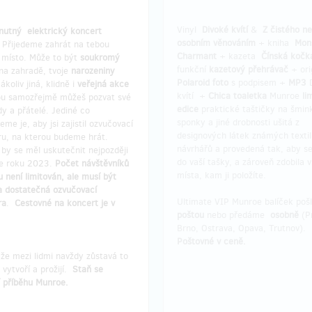
Vinyl
Divoké kvítí
&
Z čistého n
nutný
elektrický koncert
osobním věnováním
+ kniha
Mon
. Přijedeme zahrát na tebou
Charmant
+ kazeta
Čínská kočk
 místo. Může to být
soukromý
funkční
kazetový přehrávač
+ ori
na zahradě, tvoje
narozeniny
Polaroid foto
s podpisem +
MP3
ákoliv jiná, klidně i
veřejná akce
kvítí
+
Chica toaletka
Munroe
li
ou samozřejmě můžeš pozvat své
edice
praktické taštičky na šmink
y a přátelé. Jediné co
sponky a jiné drobnosti ušitá z
eme je, aby jsi zajistil ozvučovací
designových látek známých textil
ru, na kterou budeme hrát.
návrhářů a provedená tak, aby se
by se měl uskutečnit nejpozději
do vaší tašky, a zároveň zdobila 
e roku 2023.
Počet návštěvníků
místa, kam ji položíte.
 není limitován, ale musí být
na dostatečná ozvučovací
Ultimate VIP Munroe balíček po
ra
.
Cestovné na koncert je v
poštou
nebo předáme
osobně
(P
Brno, Ostrava, Opava, Trutnov).
Poštovné v ceně.
že mezi lidmi navždy zůstavá to
 vytvoří a prožijí.
Staň se
í příběhu Munroe.