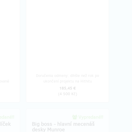
Doručenia odmeny: dlhšie než rok po
ované
ukončení projektu na Hithitu
185,45 €
(
4 500 Kč
)
dané!!
Vypredané!!
líček
Big boss - hlavní mecenáš
desky Munroe