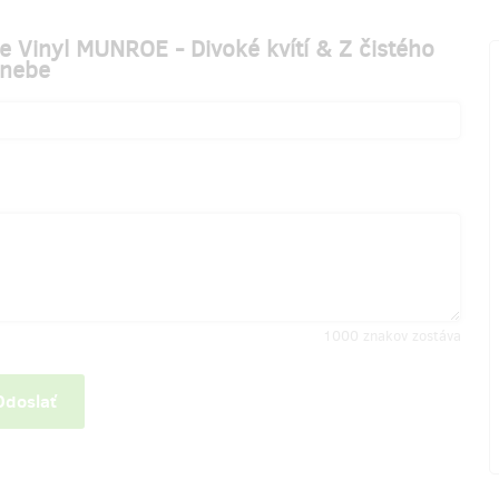
 Vinyl MUNROE - Divoké kvítí & Z čistého
nebe
1000
znakov zostáva
Odoslať