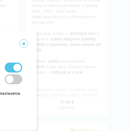
em
Munroe s názvem Divoké kvítí a z druhé
obně
strany si můžeš pustit debut Z čistého
nebe + MP3. Uvnitř desky
najdeš speciální kartu s fotografiemi a
informacemi.
Deska bude vydáná v
limitované edic
i a
zůstane ti
krásný designově vyladěný
artefakt a vzpomínka, kterou nebude mít
každý.
Pošleme
poštou
nebo předáme
osobně
(Praha, Brno, Ostrava, Opava,
Trutnov).
Poštovné je v ceně.
ka po
Doručenia odmeny: na adresu, do pol
 nastavenia.
tu
roka po ukončení projektu na Hithitu
37,09 €
(
900 Kč
)
va 4
zostáva 2