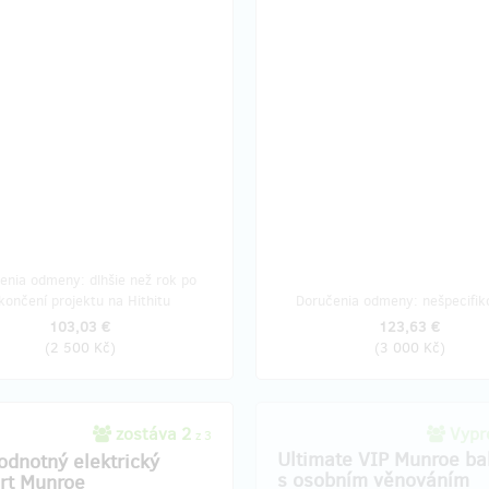
enia odmeny: dlhšie než rok po
končení projektu na Hithitu
Doručenia odmeny: nešpecifik
103,03 €
123,63 €
(
2 500 Kč
)
(
3 000 Kč
)
zostáva 2
Vypre
z 3
Ultimate VIP Munroe ba
odnotný elektrický
s osobním věnováním
rt Munroe