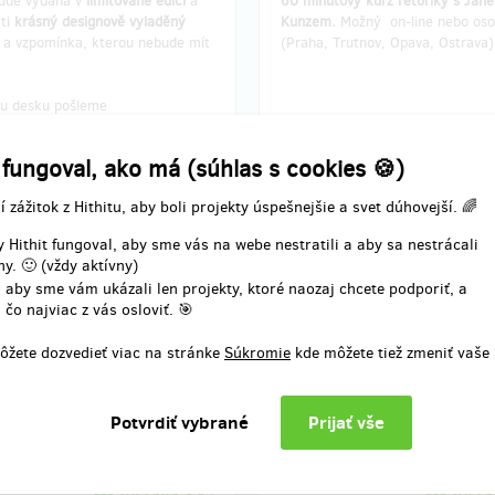
ude vydáná v
limitované edici
a
60 minutový kurz rétoriky s Jan
 ti
krásný designově vyladěný
Kunzem.
Možný
on-line nebo os
a vzpomínka, kterou nebude mít
(Praha, Trutnov, Opava, Ostrava)
ou desku pošleme
ebo předáme
osobně
(Praha,
strava, Opava, Trutnov).
 fungoval, ako má (súhlas s cookies 🍪)
 je v ceně.
í zážitok z Hithitu, aby boli projekty úspešnejšie a svet dúhovejší. 🌈
 Hithit fungoval, aby sme vás na webe nestratili a aby sa nestrácali
y. 🙂 (vždy aktívny)
 aby sme vám ukázali len projekty, ktoré naozaj chcete podporiť, a
 čo najviac z vás osloviť. 🎯
enia odmeny: na adresu, do pol
Doručenia odmeny: do pol ro
ôžete dozvedieť viac na stránke
Súkromie
kde môžete tiež zmeniť vaše
po ukončení projektu na Hithitu
ukončení projektu na Hithi
24,73 €
32,97 €
(
600 Kč
)
(
800 Kč
)
zostáva 3
zostá