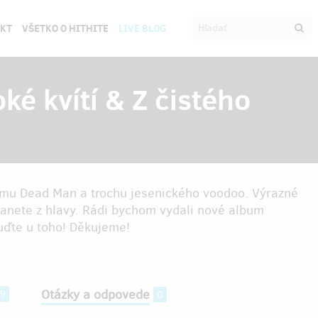
EKT
VŠETKO O HITHITE
LIVE BLOG
ké kvítí & Z čistého
ilmu Dead Man a trochu jesenického voodoo. Výrazné
stanete z hlavy. Rádi bychom vydali nové album
Buďte u toho! Děkujeme!
Otázky a odpovede
9
0