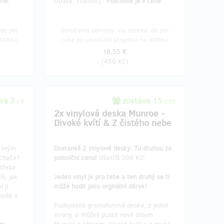
eně.
Opava, Trutnov).
Poštovné je v ceně.
do pol
Doručenia odmeny: na adresu, do pol
ithitu
roka po ukončení projektu na Hithitu
18,55 €
(
450 Kč
)
va 2
zostáva 15
z 3
z 20
2x vinylová deska Munroe -
Divoké kvítí & Z čistého nebe
š svým
Dostaneš 2 vinylové desky. Tu druhou za
uchače?
poloviční cenu!
Ušetříš 300 Kč!
 třeba
š, jak
Jeden vinyl je pro tebe a ten druhý se ti
 ji
může hodit jako orginální dárek!
pšit v
Podepsaná gramofonová deska, z jedné
strany si můžeš pustit nové album