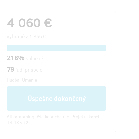
4 060 €
vybrané z
1 855 €
218%
splnené
79
ľudí prispelo
Hudba
,
Umenie
Úspešne dokončený
All or nothing.
Všetko alebo nič.
Projekt skončil
14:13 v {2}.