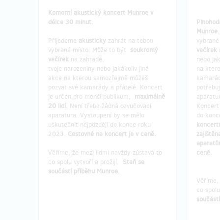
Komorní akustický koncert Munroe v
délce 30 minut.
Plnohod
Munroe
Přijedeme
akusticky
zahrát na tebou
vybrané
vybrané místo. Může to být
soukromý
večírek
večírek
na zahradě,
nebo jak
tvoje narozeniny nebo jakákoliv jiná
na kter
akce na kterou samozřejmě můžeš
kamarád
pozvat své kamarády a přátelé. Koncert
potřebuj
je určen pro menší publikum,
maximálně
aparatu
20 lidí
. Není třeba žádná ozvučovací
Koncert 
aparatura. Vystoupení by se mělo
do konc
uskutečnit nejpozději do konce roku
koncertu
2023.
Cestovné na koncert je v ceně.
zajiště
aparatů
Věříme, že mezi lidmi navždy zůstavá to
ceně.
co spolu vytvoří a prožijí.
Staň se
součástí příběhu Munroe.
Věříme, 
co spolu
součást