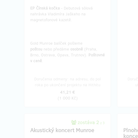
EP Čínská kočka
- Debutová sólová
nahrávka Vladimíra Jaškeho na
magnetofonové kazetě.
Gold Munroe balíček pošleme
poštou
nebo předáme
osobně
(Praha,
Brno, Ostrava, Opava, Trutnov).
Poštovné
v ceně
.
Doručenia odmeny: na adresu, do pol
Doruč
roka po ukončení projektu na Hithitu
u
41,21 €
(
1 000 Kč
)
zostáva 2
z 3
Akustický koncert Munroe
Plnoh
konce