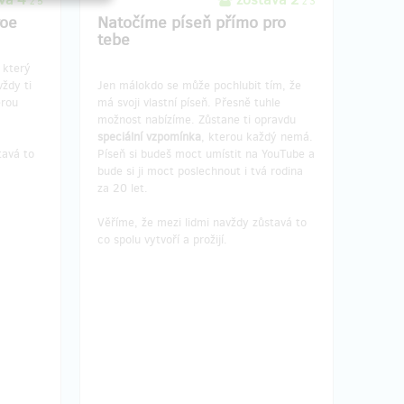
z 5
z 3
roe
Natočíme píseň přímo pro
tebe
, který
vždy ti
Jen málokdo se může pochlubit tím, že
erou
má svoji vlastní píseň. Přesně tuhle
možnost nabízíme. Zůstane ti opravdu
speciální vzpomínka
, kterou každý nemá.
tavá to
Píseň si budeš moct umístit na YouTube a
bude si ji moct poslechnout i tvá rodina
za 20 let.
Věříme, že mezi lidmi navždy zůstavá to
co spolu vytvoří a prožijí.