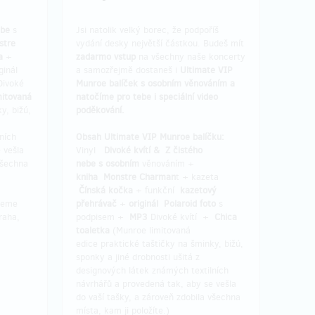
ebe
s
Jsi natolik velký borec, že podpoříš
stre
vydání desky největší částkou. Budeš mít
a
+
zadarmo vstup
na všechny naše koncerty
ginál
a samozřejmě dostaneš i
Ultimate VIP
Divoké
Munroe balíček s osobním věnováním a
mitovaná
natočíme pro tebe i speciální video
y, bižú,
poděkování.
ních
Obsah Ultimate VIP Munroe balíčku:
 vešla
Vinyl
Divoké kvítí & Z čistého
všechna
nebe s osobním
věnováním +
kniha Monstre Charman
t + kazeta
Čínská kočka
+ funkční
kazetový
šleme
přehrávač
+
originál Polaroid foto
s
raha,
podpisem +
MP3
Divoké kvítí +
Chica
toaletka
(Munroe limitovaná
edice praktické taštičky na šminky, bižú,
sponky a jiné drobnosti ušitá z
designových látek známých textilních
návrhářů a provedená tak, aby se vešla
do vaší tašky, a zároveň zdobila všechna
místa, kam ji položíte.)