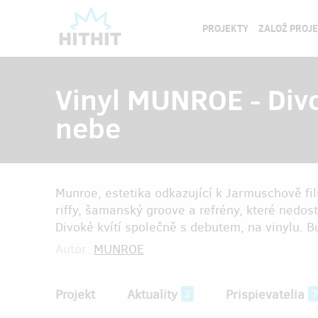
PROJEKTY
ZALOŽ PROJ
Vinyl MUNROE - Divo
nebe
Munroe, estetika odkazující k Jarmuschově f
riffy, šamanský groove a refrény, které nedo
Divoké kvítí společně s debutem, na vinylu. 
Autor:
MUNROE
Projekt
Aktuality
Prispievatelia
2
7