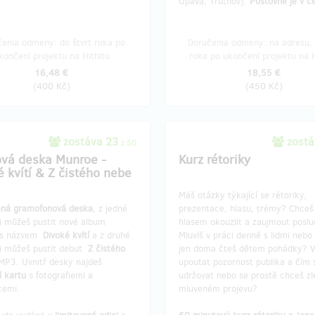
Opava, Trutnov).
Poštovné je v c
enia odmeny: do štvrť roka po
Doručenia odmeny: na adresu, 
končení projektu na Hithitu
roka po ukončení projektu na H
16,48 €
18,55 €
(
400 Kč
)
(
450 Kč
)
zostáva 23
zostá
z 50
ová deska Munroe -
Kurz rétoriky
é kvítí & Z čistého nebe
Máš otázky týkající se rétoriky,
ná gramofonová deska
, z jedné
prezentace, hlasu, trémy? Chce
i můžeš pustit nové album
hlasem okouzlit a zaujmout posl
 s názvem
Divoké kvítí
a z druhé
Mluvíš v práci denně s lidmi nebo
si můžeš pustit debut
Z čistého
jen doma čteš dětem pohádky? Ví
MP3. Uvnitř desky najdeš
upoutat pozornost publika a čím si
í kartu
s fotografiemi a
udržovat nebo se prostě chceš zle
cemi.
mluveném projevu?