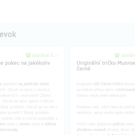
pevok
zostáva 5
zostá
z 5
ne pokec na jakékoliv
Originální tričko Munroe
černé
ut
povídání
na jakékoliv téma
Originální
DIY černé tričko
Munro
tít. Chceš se bavit o muzice,
vyraběné přímo námi.
Limitovaná
 videohrách, cestování? Žádný
kterou nikde jinde nekoupíte.
. Chceš se bavit úplně o něčem
Žádný problém. Chceš se na něco
Budeme rádi, když nám do pozn
nebo poradit? Žádný problém.
napíšete, jakou preferujete veliko
 vybrat, zda si chceš popovídat s
rem
nebo s
Janem
nebo
s oběma
Tričko vám pošleme
poštou
nebo
dohromady
.
předáme osobně
(Praha, Brno, O