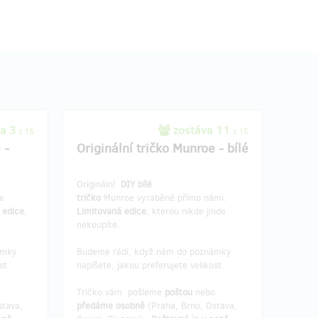
va 3
zostáva 11
z 15
z 15
 -
Originální tričko Munroe - bílé
Originální
DIY bílé
e
tričko
Munroe vyraběné přímo námi.
 edice
,
Limitovaná edice
, kterou nikde jinde
nekoupíte.
ámky
Budeme rádi, když nám do poznámky
st.
napíšete, jakou preferujete velikost.
Tričko vám pošleme
poštou
nebo
stava,
předáme osobně
(Praha, Brno, Ostava,