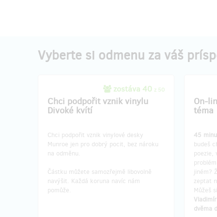
Vyberte si odmenu za váš prís
zostáva 40
z 50
Chci podpořit vznik vinylu
On-li
Divoké kvítí
téma
Chci podpořit vznik vinylové desky
45 min
Munroe jen pro dobrý pocit, bez nároku
budeš ch
na odměnu.
poezie,
problém
Částku můžete samozřejmě libovolně
jiném? 
navýšit. Každá koruna navíc nám
zeptat 
pomůže.
Můžeš si
Vladimí
dvěma 