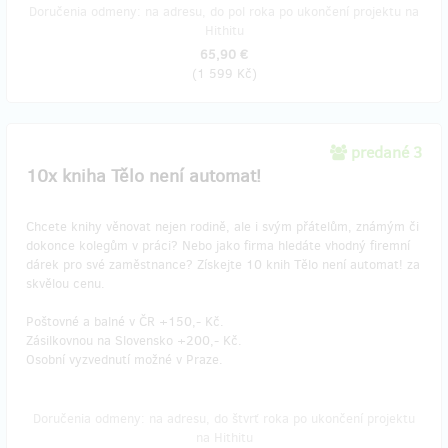
Doručenia odmeny: na adresu, do pol roka po ukončení projektu na
Hithitu
65,90 €
(
1 599 Kč
)
predané 3
10x kniha Tělo není automat!
Chcete knihy věnovat nejen rodině, ale i svým přátelům, známým či
dokonce kolegům v práci? Nebo jako firma hledáte vhodný firemní
dárek pro své zaměstnance? Získejte 10 knih Tělo není automat! za
skvělou cenu.
Poštovné a balné v ČR +150,- Kč.
Zásilkovnou na Slovensko +200,- Kč.
Osobní vyzvednutí možné v Praze.
Doručenia odmeny: na adresu, do štvrť roka po ukončení projektu
na Hithitu