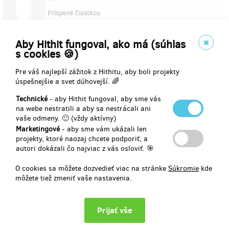
Prispené čiastkou
Aby Hithit fungoval, ako má (súhlas
25.6.2020
s cookies 🍪)
Jana Štěpánová -Katy salon
Pre váš najlepší zážitok z Hithitu, aby boli projekty
úspešnejšie a svet dúhovejší. 🌈
Prispené čiastkou
Technické
- aby Hithit fungoval, aby sme vás
na webe nestratili a aby sa nestrácali ani
25.6.2020
vaše odmeny. 🙂 (vždy aktívny)
Marketingové
- aby sme vám ukázali len
projekty, ktoré naozaj chcete podporiť, a
Zobraz viac prispievateľov
autori dokázali čo najviac z vás osloviť. 🎯
O cookies sa môžete dozvedieť viac na stránke
Súkromie
kde
môžete tiež zmeniť vaše nastavenia.
Vyberte si odmenu za váš príspevok