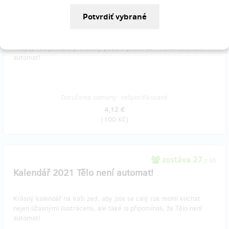
predané 6
Pro dobrý pocit!
Přispěji rád jen tak, pro dobrý pocit a proto, že vím, že tělo není
automat!
Doručenia odmeny: nešpecifikované
4,12 €
(
100 Kč
)
zostáva 27
z 30
Kalendář 2021 Tělo není automat!
Krásný kalendář na Vaši zeď, aby jste se celý rok mohli kochat
nejen úžasnými ilustracemi, ale také si připomínali, že Tělo není
automat!