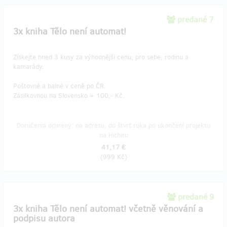
predané 7
3x kniha Tělo není automat!
Získejte hned 3 kusy za výhodnější cenu, pro sebe, rodinu a
kamarády.
Poštovné a balné v ceně po ČR.
Zásilkovnou na Slovensko + 100,- Kč.
Doručenia odmeny: na adresu, do štvrť roka po ukončení projektu
na Hithitu
41,17 €
(
999 Kč
)
predané 9
3x kniha Tělo není automat! včetně věnování a
podpisu autora