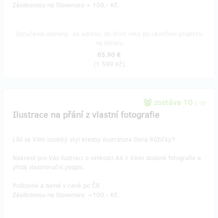
Zásilkovnou na Slovensko + 150,- Kč.
Doručenia odmeny: na adresu, do štvrť roka po ukončení projektu
na Hithitu
65,90 €
(
1 599 Kč
)
zostáva 10
z 10
Ilustrace na přání z vlastní fotografie
Líbí se Vám osobitý styl kresby ilustrátora Dana Růžičky?
Nakreslí pro Vás ilustraci o velikosti A4 z Vámi dodané fotografie a
přidá vlastnoruční podpis.
Poštovné a balné v ceně po ČR.
Zásilkovnou na Slovensko: +100,- Kč.