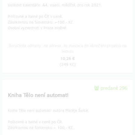
Velikost kalendáře: A4, visací, měsíční, pro rok 2021.
Poštovné a balné po ČR v ceně.
Zásilkovnou na Slovensko: +100,- Kč.
Osobní vyzvednutí v Praze možné.
Doručenia odmeny: na adresu, do mesiaca po ukončení projektu na
Hithitu
10,26 €
(
249 Kč
)
predané 296
Kniha Tělo není automat!
Kniha Tělo není automat! autora Matěje Šulce.
Poštovné a balné v ceně po ČR.
Zásilkovnou na Slovensko + 100,- Kč.