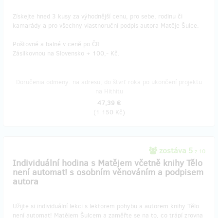
Získejte hned 3 kusy za výhodnější cenu, pro sebe, rodinu či
kamarády a pro všechny vlastnoruční podpis autora Matěje Šulce.
Poštovné a balné v ceně po ČR.
Zásilkovnou na Slovensko + 100,- Kč.
Doručenia odmeny: na adresu, do štvrť roka po ukončení projektu
na Hithitu
47,39 €
(
1 150 Kč
)
zostáva 5
z 10
Individuální hodina s Matějem včetně knihy Tělo
není automat! s osobním věnováním a podpisem
autora
Užijte si individuální lekci s lektorem pohybu a autorem knihy Tělo
není automat! Matějem Šulcem a zaměřte se na to, co trápí zrovna