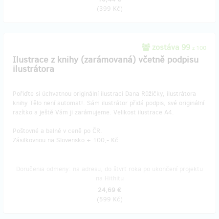
(
399 Kč
)
zostáva 99
z 100
Ilustrace z knihy (zarámovaná) včetně podpisu
ilustrátora
Pořiďte si úchvatnou originální ilustraci Dana Růžičky, ilustrátora
knihy Tělo není automat!. Sám ilustrátor přidá podpis, své originální
razítko a ještě Vám ji zarámujeme. Velikost ilustrace A4.
Poštovné a balné v ceně po ČR.
Zásilkovnou na Slovensko + 100,- Kč.
Doručenia odmeny: na adresu, do štvrť roka po ukončení projektu
na Hithitu
24,69 €
(
599 Kč
)