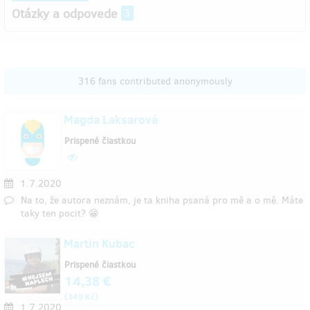
Otázky a odpovede
3
316 fans contributed anonymously
Magda Laksarová
Prispené čiastkou
1.7.2020
Na to, že autora neznám, je ta kniha psaná pro mě a o mě. Máte
taky ten pocit? 😁
Martin Kubac
Prispené čiastkou
14,38 €
(
)
349 Kč
1.7.2020