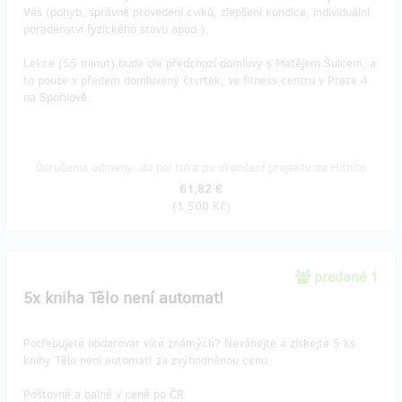
Vás (pohyb, správné provedení cviků, zlepšení kondice, individuální
poradenství fyzického stavu apod.).
Lekce (55 minut) bude dle předchozí domluvy s Matějem Šulcem, a
to pouze v předem domluvený čtvrtek, ve fitness centru v Praze 4
na Spořilově.
Doručenia odmeny: do pol roka po ukončení projektu na Hithitu
61,82 €
(
1 500 Kč
)
predané 1
5x kniha Tělo není automat!
Potřebujete obdarovat více známých? Neváhejte a získejte 5 ks
knihy Tělo není automat! za zvýhodněnou cenu.
Poštovné a balné v ceně po ČR.