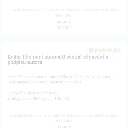
Doručenia odmeny: na adresu, do štvrť roka po ukončení projektu
na Hithitu
14,38 €
(
349 Kč
)
predané 202
Kniha Tělo není automat! včetně věnování a
podpisu autora
Kniha Tělo není automat! autora Matěje Šulce, do které získáte
navíc věnování a autorův vlastnoruční podpis.
Poštovné a balné v ceně po ČR.
Zásilkovnou na Slovensko + 100,- Kč.
Doručenia odmeny: na adresu, do štvrť roka po ukončení projektu
na Hithitu
16,44 €