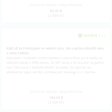
Doručenia odmeny: nešpecifikované
82,42 €
(
2 000 Kč
)
zostáva 1
z 3
Když už za Prototypem ve velkém stylu, tak s partou kámošů nebo
s celou rodinou
Ubytování v krásném novém hostelu v centru Brna pro 4 osoby ve
vlastním pokoji s 50% slevou, 4x VIP vstup a 4x voucher na gastro
tour Feel Local v hodnotě 450Kč na osobu, 2x voucher na
alkoholické super dortíky od Molecular mixology 2+1 zdarma.
Doručenia odmeny: nešpecifikované
144,24 €
(
3 500 Kč
)