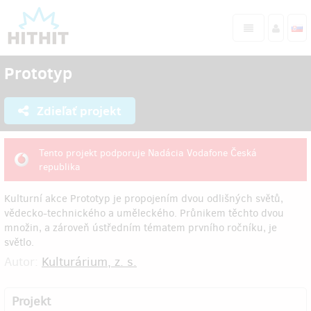
Prototyp
Zdieľať projekt
Tento projekt podporuje Nadácia Vodafone Česká
republika
Kulturní akce Prototyp je propojením dvou odlišných světů,
vědecko-technického a uměleckého. Průnikem těchto dvou
množin, a zároveň ústředním tématem prvního ročníku, je
světlo.
Autor:
Kulturárium, z. s.
Projekt