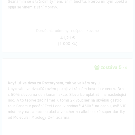
Seznámím se s tvůrčím týmem, sním buchtu, kterou mi tým upekl a
opiju se vínem z jižní Moravy.
Doručenia odmeny: nešpecifikované
41,21 €
(
1 000 Kč
)
zostáva 5
z 5
Když už ve dvou za Prototypem, tak ve velkém stylu!
Ubytování ve dvoulůžkovém pokoji v krásném hostelu v centru Brna
s 50% slevou na den konání akce. Slevu lze uplatnit i na následující
noc. A to teprve začínáme! K tomu 2x voucher na skvělou gastro
tour Brnem v podání Feel Local v hodnotě 450Kč na osobu, dvě VIP
místenky na samotnou akci a voucher na alkoholické super dortíky
od Molecular Mixology 2+1 zdarma.