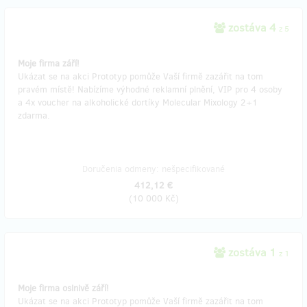
zostáva 4
z 5
Moje firma září!
Ukázat se na akci Prototyp pomůže Vaší firmě zazářit na tom
pravém místě! Nabízíme výhodné reklamní plnění, VIP pro 4 osoby
a 4x voucher na alkoholické dortíky Molecular Mixology 2+1
zdarma.
Doručenia odmeny: nešpecifikované
412,12 €
(
10 000 Kč
)
zostáva 1
z 1
Moje firma oslnivě září!
Ukázat se na akci Prototyp pomůže Vaší firmě zazářit na tom