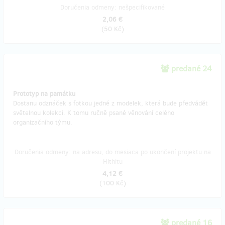
Doručenia odmeny: nešpecifikované
2,06 €
(
50 Kč
)
predané 24
Prototyp na památku
Dostanu odznáček s fotkou jedné z modelek, která bude předvádět
světelnou kolekci. K tomu ručně psané věnování celého
organizačního týmu.
Doručenia odmeny: na adresu, do mesiaca po ukončení projektu na
Hithitu
4,12 €
(
100 Kč
)
predané 16