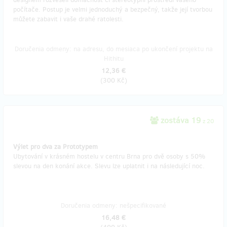
počítače. Postup je velmi jednoduchý a bezpečný, takže její tvorbou
můžete zabavit i vaše drahé ratolesti.
Doručenia odmeny: na adresu, do mesiaca po ukončení projektu na
Hithitu
12,36 €
(
300 Kč
)
zostáva 19
z 20
Výlet pro dva za Prototypem
Ubytování v krásném hostelu v centru Brna pro dvě osoby s 50%
slevou na den konání akce. Slevu lze uplatnit i na následující noc.
Doručenia odmeny: nešpecifikované
16,48 €