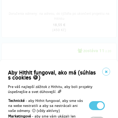
Doručenia odmeny: na adresu, do týždňa po ukončení projektu na
Hithitu
18,55 €
(
450 Kč
)
zostáva 11
z 20
Chci vědět, jak se dělají svítící šaty, seznámit se s tvůrčím týmem,
sníst buchtu, kterou mi tým upekl a opít se vínem z jižní Moravy
Aby Hithit fungoval, ako má (súhlas
Workshop proběhne na konci listopadu v Brně.
s cookies 🍪)
Pre váš najlepší zážitok z Hithitu, aby boli projekty
úspešnejšie a svet dúhovejší. 🌈
Doručenia odmeny: nešpecifikované
Technické
- aby Hithit fungoval, aby sme vás
20,61 €
na webe nestratili a aby sa nestrácali ani
(
500 Kč
)
vaše odmeny. 🙂 (vždy aktívny)
Marketingové
- aby sme vám ukázali len