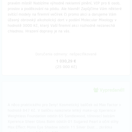
pravém místě! Nabízíme výhodné reklamní plnění, VIP pro 6 osob,
proslov a poděkování na pódiu. Ale hlavně! Zapůjčíme Vám některé
svítící modely na firemní večírek či promo akci a darujeme Vám
úžasný obrovský alkoholický dort v podání Molecular Mixology v
hodnotě 3000 Kč, který Vaší firemní akci rozhodně nezanechá
chladnou. Hrazení dopravy je na vás.
Doručenia odmeny: nešpecifikované
1 030,29 €
(
25 000 Kč
)
Vypredané!!
A něco praktického pro ženy! Kosmetický balíček od Max Factor v
hodnotě 847 Kč. V balíčku naleznete lehký make-up Xperience
Weightless Foundation odstín 65 Sandlewood, tónovací balzám
Xperence Sheer Gloss Balm odstín 01 Sugared Pearl a oční stíny
Max Effect Mono Eye Shadow odstín 11 Silver Dust... zkrátka