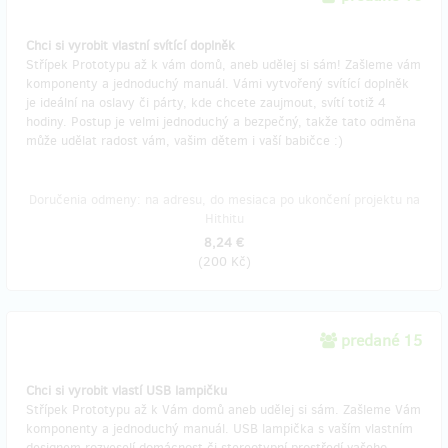
Chci si vyrobit vlastní svítící doplněk
Střípek Prototypu až k vám domů, aneb udělej si sám! Zašleme vám
komponenty a jednoduchý manuál. Vámi vytvořený svítící doplněk
je ideální na oslavy či párty, kde chcete zaujmout, svítí totiž 4
hodiny. Postup je velmi jednoduchý a bezpečný, takže tato odměna
může udělat radost vám, vašim dětem i vaší babičce :)
Doručenia odmeny: na adresu, do mesiaca po ukončení projektu na
Hithitu
8,24 €
(
200 Kč
)
predané 15
Chci si vyrobit vlastí USB lampičku
Střípek Prototypu až k Vám domů aneb udělej si sám. Zašleme Vám
komponenty a jednoduchý manuál. USB lampička s vaším vlastním
designem rozveselí domácnost či stereotypní prostředí vašeho