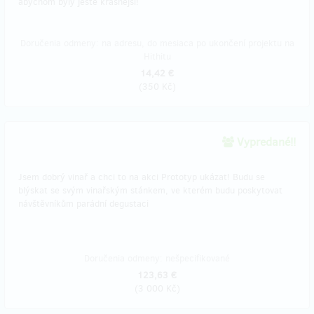
abychom byly ještě krásnější!
Doručenia odmeny: na adresu, do mesiaca po ukončení projektu na
Hithitu
14,42 €
(
350 Kč
)
Vypredané!!
Jsem dobrý vinař a chci to na akci Prototyp ukázat! Budu se
blýskat se svým vinařským stánkem, ve kterém budu poskytovat
návštěvníkům parádní degustaci
Doručenia odmeny: nešpecifikované
123,63 €
(
3 000 Kč
)