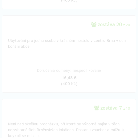
(
400 Kč
)
zostáva 20
z 20
Ubytování pro jednu osobu v krásném hostelu v centru Brna v den
konání akce
Doručenia odmeny: nešpecifikované
16,48 €
(
400 Kč
)
zostáva 7
z 10
Není nad skvělou procházku, při které se výborně najím v těch
nejvybranějších Brněnských lokálech. Dostanu voucher a můžu jít
kdykoli se mi zlíbí!