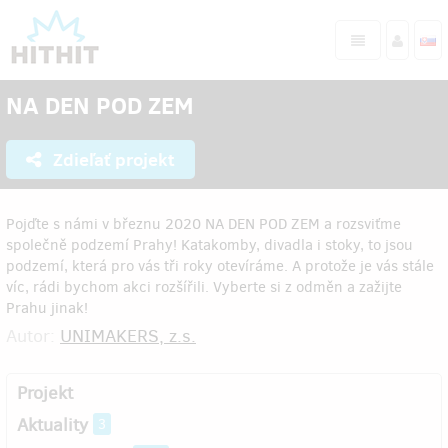
NA DEN POD ZEM
Zdieľať projekt
Pojďte s námi v březnu 2020 NA DEN POD ZEM a rozsviťme
společně podzemí Prahy! Katakomby, divadla i stoky, to jsou
podzemí, která pro vás tři roky otevíráme. A protože je vás stále
víc, rádi bychom akci rozšířili. Vyberte si z odměn a zažijte
Prahu jinak!
Autor:
UNIMAKERS, z.s.
Projekt
Aktuality
3