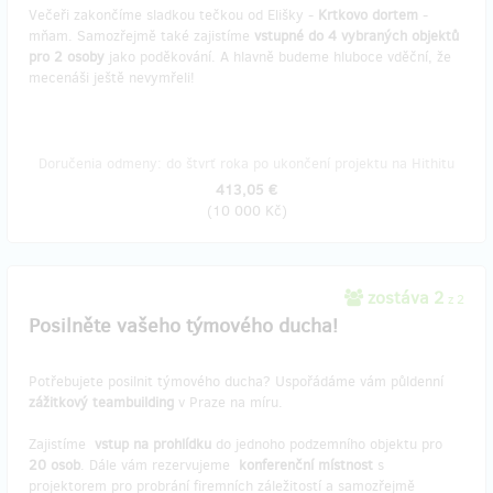
Večeři zakončíme sladkou tečkou od Elišky -
Krtkovo dortem
-
mňam. Samozřejmě také zajistíme
vstupné do 4 vybraných objektů
pro 2 osoby
jako poděkování. A hlavně budeme hluboce vděční, že
mecenáši ještě nevymřeli!
Doručenia odmeny: do štvrť roka po ukončení projektu na Hithitu
413,05 €
(
10 000 Kč
)
zostáva 2
z 2
Posilněte vašeho týmového ducha!
Potřebujete posilnit týmového ducha? Uspořádáme vám půldenní
zážitkový teambuilding
v Praze na míru.
Zajistíme
vstup na prohlídku
do jednoho podzemního objektu pro
20 osob
. Dále vám rezervujeme
konferenční místnost
s
projektorem pro probrání firemních záležitostí a samozřejmě