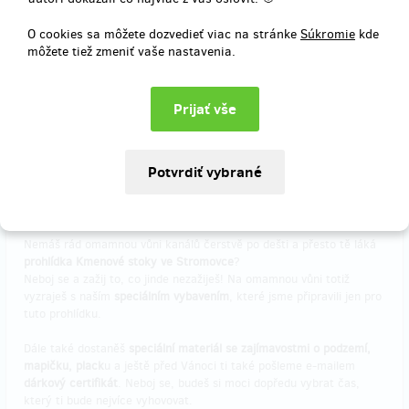
O cookies sa môžete dozvedieť viac na stránke
Súkromie
kde
môžete tiež zmeniť vaše nastavenia.
Doručenia odmeny: do štvrť roka po ukončení projektu na Hithitu
16,11 €
(
390 Kč
)
Vypredané!!
Podzemní fajnšmekr 2.0
Nemáš rád omamnou vůni kanálů čerstvě po dešti a přesto tě láká
prohlídka Kmenové stoky ve Stromovce
?
Neboj se a zažij to, co jinde nezažiješ! Na omamnou vůni totiž
vyzraješ s naším
speciálním vybavením
, které jsme připravili jen pro
tuto prohlídku.
Dále také dostaněš
speciální materiál se zajímavostmi o podzemí,
mapičku, plack
u a ještě před Vánoci ti také pošleme e-mailem
dárkový certifikát
. Neboj se, budeš si moci dopředu vybrat čas,
který ti bude nejvíce vyhovovat.