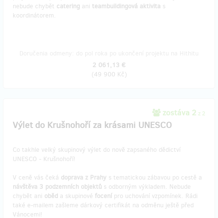
nebude chybět
catering
ani
teambuildingová aktivita
s
koordinátorem.
Doručenia odmeny: do pol roka po ukončení projektu na Hithitu
2 061,13 €
(
49 900 Kč
)
zostáva 2
z 2
Výlet do Krušnohoří za krásami UNESCO
Co takhle velký skupinový výlet do nově zapsaného dědictví
UNESCO - Krušnohoří!
V ceně vás čeká
doprava z Prahy
s tematickou zábavou po cestě a
návštěva 3 podzemních objektů
s odborným výkladem. Nebude
chybět ani
oběd
a skupinové
focení
pro uchování vzpomínek. Rádi
také e-mailem zašleme dárkový certifikát na odměnu ještě před
Vánocemi!