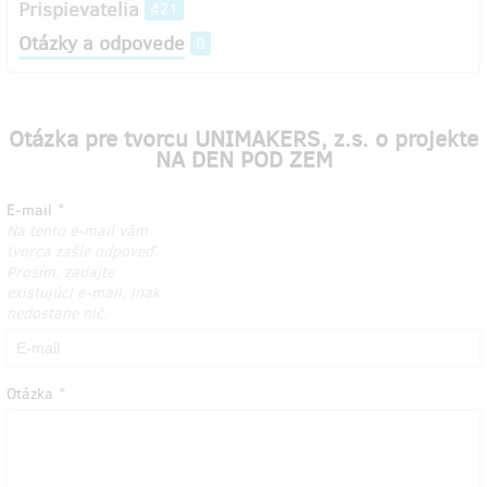
Prispievatelia
421
Otázky a odpovede
0
Otázka pre tvorcu UNIMAKERS, z.s. o projekte
NA DEN POD ZEM
E-mail
Na tento e-mail vám
tvorca zašle odpoveď.
Prosím, zadajte
existujúci e-mail, inak
nedostane nič.
Otázka