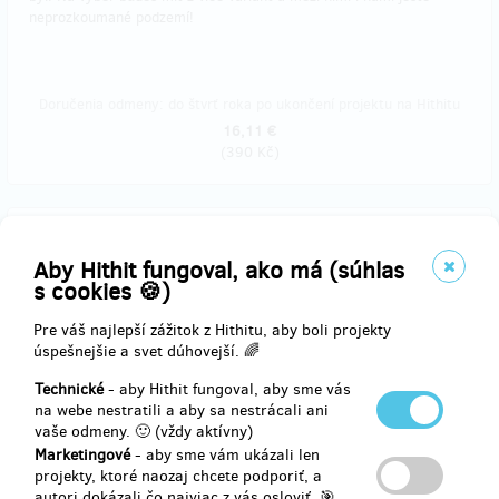
neprozkoumané podzemí!
Doručenia odmeny: do štvrť roka po ukončení projektu na Hithitu
16,11 €
(
390 Kč
)
Vypredané!!
Bezhlavě do podzemí!
Aby Hithit fungoval, ako má (súhlas
s cookies 🍪)
Hledáš pořádné podzemní dobrodružství a chceš k tomu stylovou
Pre váš najlepší zážitok z Hithitu, aby boli projekty
výbavu? Co takhle navštívit
Branickou skálu
s naší
originální helmou
úspešnejšie a svet dúhovejší. 🌈
s logem NA DEN POD ZEM
.
Technické
- aby Hithit fungoval, aby sme vás
Své
místo pro 1 osobu
si budeš moci dopředu rezervovat na
na webe nestratili a aby sa nestrácali ani
prohlídce, která ti bude časově nejvíce vyhovovat. Dále také
vaše odmeny. 🙂 (vždy aktívny)
dostaneš
speciální materiál se zajímavostmi o podzemí, mapičku,
Marketingové
- aby sme vám ukázali len
placku
a ještě před Vánoci ti také pošleme e-mailem
dárkový
projekty, ktoré naozaj chcete podporiť, a
certifikát.
autori dokázali čo najviac z vás osloviť. 🎯