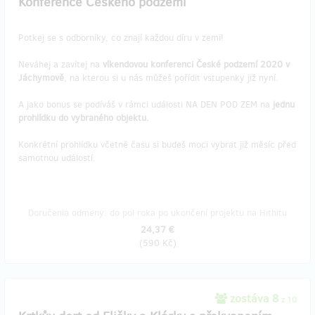
Konference Českého podzemí
Potkej se s odborníky, co znají každou díru v zemi!
Neváhej a zavítej na
víkendovou konferenci České podzemí 2020 v
Jáchymově
, na kterou si u nás můžeš pořídit vstupenky již nyní.
A jako bonus se podíváš v rámci události NA DEN POD ZEM na
jednu
prohlídku do vybraného objektu.
Konkrétní prohlídku včetně času si budeš moci vybrat již měsíc před
samotnou událostí.
Doručenia odmeny: do pol roka po ukončení projektu na Hithitu
24,37 €
(
590 Kč
)
zostáva 8
z 10