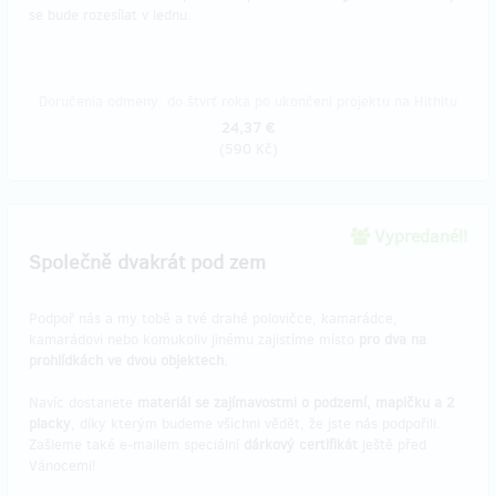
se bude rozesílat v lednu.
Doručenia odmeny: do štvrť roka po ukončení projektu na Hithitu
24,37 €
(
590 Kč
)
Vypredané!!
Společně dvakrát pod zem
Podpoř nás a my tobě a tvé drahé polovičce, kamarádce,
kamarádovi nebo komukoliv jinému zajistíme místo
pro dva na
prohlídkách ve dvou objektech.
Navíc dostanete
materiál se zajímavostmi o podzemí, mapičku a 2
placky
, díky kterým budeme všichni vědět, že jste nás podpořili.
Zašleme také e-mailem speciální
dárkový certifikát
ještě před
Vánocemi!