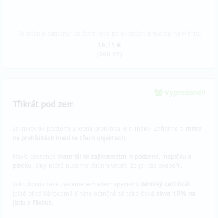
Doručenia odmeny: do štvrť roka po ukončení projektu na Hithitu
16,11 €
(
390 Kč
)
Vypredané!!
Třikrát pod zem
Jsi milovník podzemí a jedna prohlídka je ti málo? Zařídíme ti
místo
na prohlídkách hned ve třech objektech.
Navíc dostaneš
materiál se zajímavostmi o podzemí, mapičku a
placku
, díky které budeme všichni vědět, že jsi nás podpořil.
Jako bonus také zašleme e-mailem speciální
dárkový certifikát
ještě před Vánocemi! K této odměně tě také čeká
sleva 10% na
jízdu s Flixbus.