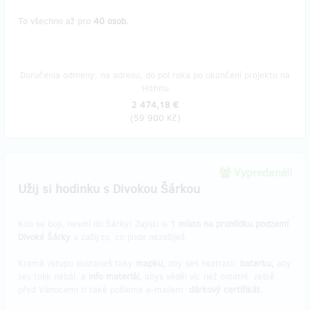
To všechno až pro
40 osob.
Doručenia odmeny: na adresu, do pol roka po ukončení projektu na
Hithitu
2 474,18 €
(
59 900 Kč
)
Vypredané!!
Užij si hodinku s Divokou Šárkou
Kdo se bojí, nesmí do Šárky! Zajisti si
1 místo na prohlídku podzemí
Divoké Šárky
a zažij to, co jinde nezažiješ.
Kromě vstupu dostaneš taky
mapku,
aby ses neztratil,
baterku,
aby
ses tolik nebál, a
info materiál,
abys věděl víc než ostatní. Ještě
před Vánocemi ti také pošleme e-mailem
dárkový certifikát.