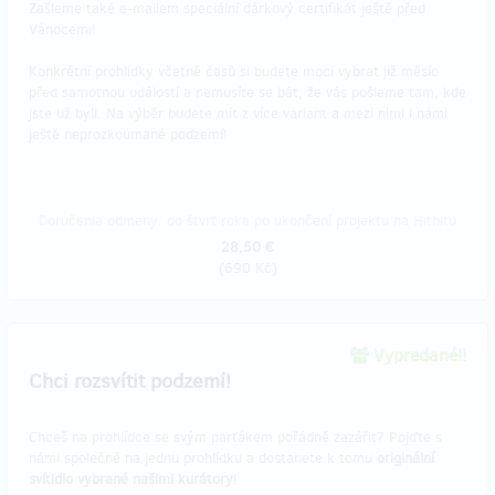
Zašleme také e-mailem speciální dárkový certifikát ještě před
Vánocemi!
Konkrétní prohlídky včetně časů si budete moci vybrat již měsíc
před samotnou událostí a nemusíte se bát, že vás pošleme tam, kde
jste už byli. Na výběr budete mít z více variant a mezi nimi i námi
ještě neprozkoumané podzemí!
Doručenia odmeny: do štvrť roka po ukončení projektu na Hithitu
28,50 €
(
690 Kč
)
Vypredané!!
Chci rozsvítit podzemí!
Chceš na prohlídce se svým parťákem pořádně zazářit? Pojďte s
námi společně na jednu prohlídku a dostanete k tomu
originální
svítidlo vybrané našimi kurátory
!