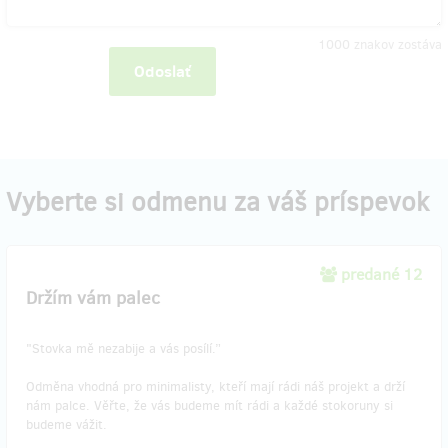
1000
znakov zostáva
Odoslať
Vyberte si odmenu za váš príspevok
predané 12
Držím vám palec
"Stovka mě nezabije a vás posílí.”
Odměna vhodná pro minimalisty, kteří mají rádi náš projekt a drží
nám palce. Věřte, že vás budeme mít rádi a každé stokoruny si
budeme vážit.