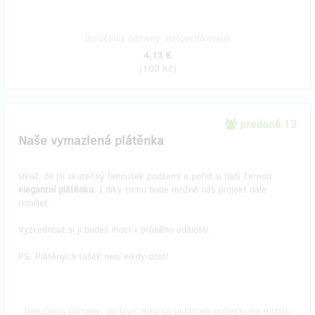
Doručenia odmeny: nešpecifikované
4,13 €
(
100 Kč
)
predané 12
Naše vymazlená plátěnka
Ukaž, že jsi skutečný fanoušek podzemí a pořiď si naši černou
elegantní plátěnku
. I díky tomu bude možné náš projekt dále
rozvíjet.
Vyzvednout si ji budeš moci v průběhu události.
PS: Plátěných tašek není nikdy dost!
Doručenia odmeny: do štvrť roka po ukončení projektu na Hithitu