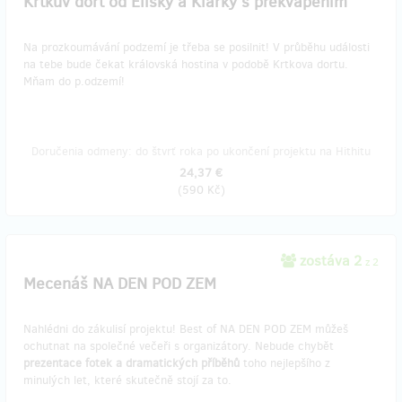
Krtkův dort od Elišky a Klárky s překvapením
Na prozkoumávání podzemí je třeba se posilnit! V průběhu události
na tebe bude čekat královská hostina v podobě Krtkova dortu.
Mňam do p.odzemí!
Doručenia odmeny: do štvrť roka po ukončení projektu na Hithitu
24,37 €
(
590 Kč
)
zostáva 2
z 2
Mecenáš NA DEN POD ZEM
Nahlédni do zákulisí projektu! Best of NA DEN POD ZEM můžeš
ochutnat na společné večeři s organizátory. Nebude chybět
prezentace fotek a dramatických příběhů
toho nejlepšího z
minulých let, které skutečně stojí za to.