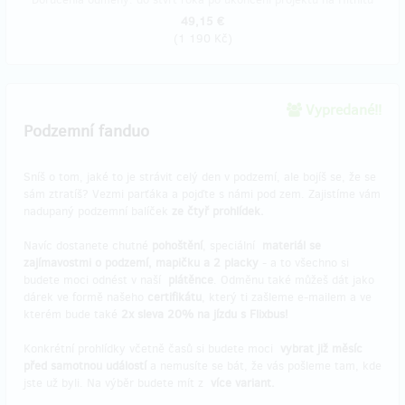
49,15 €
(
1 190 Kč
)
Vypredané!!
Podzemní fanduo
Sníš o tom, jaké to je strávit celý den v podzemí, ale bojíš se, že se
sám ztratíš? Vezmi parťáka a pojďte s námi pod zem. Zajistíme vám
nadupaný podzemní balíček
ze čtyř prohlídek.
Navíc dostanete chutné
pohoštění
, speciální
materiál se
zajímavostmi o podzemí, mapičku a 2 placky
- a to všechno si
budete moci odnést v naší
plátěnce
. Odměnu také můžeš dát jako
dárek ve formě našeho
certifikátu
, který ti zašleme e-mailem a ve
kterém bude také
2x sleva 20% na jízdu s Flixbus!
Konkrétní prohlídky včetně časů si budete moci
vybrat již měsíc
před samotnou událostí
a nemusíte se bát, že vás pošleme tam, kde
jste už byli. Na výběr budete mít z
více variant.