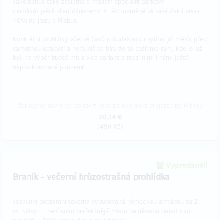
Jako bonus také zašleme e-mailem speciální dárkový
certifikát ještě před Vánocemi! K této odměně tě také čeká sleva
10% na jízdu s Flixbus.
Konkrétní prohlídky včetně časů si budeš moci vybrat již měsíc před
samotnou událostí a nemusíš se bát, že tě pošleme tam, kde jsi už
byl, na výběr budeš mít z více variant a mezi nimi i námi ještě
neprozkoumané podzemí!
Doručenia odmeny: do štvrť roka po ukončení projektu na Hithitu
20,24 €
(
490 Kč
)
Vypredané!!
Braník - večerní hrůzostrašná prohlídka
Jeskynní podzemní továrna vybudovaná německou armádou za 2.
sv. války ... není snad perfektnější místo na děsivou tematickou