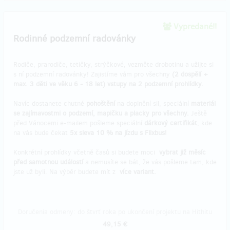
Vypredané!!
Rodinné podzemní radovánky
Rodiče, prarodiče, tetičky, strýčkové, vezměte drobotinu a užijte si
s ní podzemní radovánky! Zajistíme vám pro všechny
(2 dospělí +
max. 3 děti ve věku 6 - 18 let) vstupy na 2 podzemní prohlídky.
Navíc dostanete chutné
pohoštění
na doplnění sil, speciální
materiál
se zajímavostmi o podzemí, mapičku a placky pro všechny.
Ještě
před Vánocemi e-mailem pošleme speciální
dárkový certifikát
, kde
na vás bude čekat
5x sleva 10 % na jízdu s Flixbus!
Konkrétní prohlídky včetně časů si budete moci
vybrat již měsíc
před samotnou událostí
a nemusíte se bát, že vás pošleme tam, kde
jste už byli. Na výběr budete mít z
více variant.
Doručenia odmeny: do štvrť roka po ukončení projektu na Hithitu
49,15 €