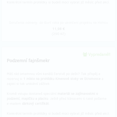
Konkrétní termín prohlídky si budeš moci vybrat již měsíc před akcí.
Doručenia odmeny: do štvrť roka po ukončení projektu na Hithitu
11,98 €
(
290 Kč
)
Vypredané!!
Podzemní fajnšmekr
Máš rád omamnou vůni kanálů čerstvě po dešti? Tak přispěj a
rezervuj si
1 místo na prohlídku Kmenové stoky ve Stromovce
a
zajisti si tak unikátní zážitek.
Kromě vstupu dostaneš speciální
materiál se zajímavostmi o
podzemí, mapičku a placku
. Ještě před Vánocemi ti také pošleme
e-mailem
dárkový certifikát
.
Konkrétní termín prohlídky si budeš moci vybrat již měsíc před akcí.