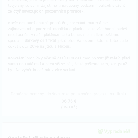
tvoje sny se splní! Zajistíme ti nadupaný podzemní balíček složený
ze
čtyř navazujících podzemních prohlídek.
Navíc dostaneš chutné
pohoštění
, speciální
materiál se
zajímavostmi o podzemí, mapičku a placku
- a to všechno si budeš
moci odnést v naší
plátěnce
. Jako bonus ti e-mailem pošleme
speciální
dárkový certifikát
ještě před Vánocemi, kde na tebe bude
čekat sleva
20% na jízdu s Flixbus
.
Konkrétní prohlídky včetně časů si budeš moci
vybrat již měsíc před
samotnou událostí
a nemusíš se bát, že tě pošleme tam, kde jsi už
byl. Na výběr budeš mít z
více variant.
Doručenia odmeny: do štvrť roka po ukončení projektu na Hithitu
36,76 €
(
890 Kč
)
Vypredané!!