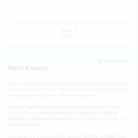
Doručenia odmeny: do štvrť roka po ukončení projektu na Hithitu
24,37 €
(
590 Kč
)
Vypredané!!
Rozšiř si obzory
Říkáš si, že nejsi takový technický nadšenec, abys šel do Národního
technického muzea? Omyl! Čekají na tebe kromě klasické prohlídky
i skvělé podzemní prostory, a to se jen tak nevidí!
Vstup na
1 prohlídku pro dvě osoby
dle vašeho výběru z několika
variant a k tomu
volná vstupenka na 3 vstupy pro 2 osoby do
Národního technického muzea v Praze
s platností na půl roku. To
prostě musíš mít!
Jako bonus ti e-mailem pošleme speciální
dárkový certifikát
, který