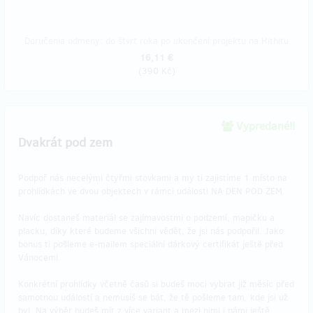
Doručenia odmeny: do štvrť roka po ukončení projektu na Hithitu
16,11 €
(
390 Kč
)
Vypredané!!
Dvakrát pod zem
Podpoř nás necelými čtyřmi stovkami a my ti zajistíme 1 místo na
prohlídkách ve dvou objektech v rámci události NA DEN POD ZEM.
Navíc dostaneš materiál se zajímavostmi o podzemí, mapičku a
placku, díky které budeme všichni vědět, že jsi nás podpořil. Jako
bonus ti pošleme e-mailem speciální dárkový certifikát ještě před
Vánocemi.
Konkrétní prohlídky včetně časů si budeš moci vybrat již měsíc před
samotnou událostí a nemusíš se bát, že tě pošleme tam, kde jsi už
byl. Na výběr budeš mít z více variant a mezi nimi i námi ještě