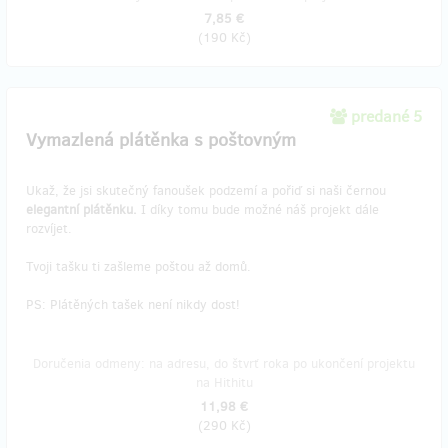
7,85 €
(
190 Kč
)
predané 5
Vymazlená plátěnka s poštovným
Ukaž, že jsi skutečný fanoušek podzemí a pořiď si naši černou
elegantní plátěnku.
I díky tomu bude možné náš projekt dále
rozvíjet.
Tvoji tašku ti zašleme poštou až domů.
PS: Plátěných tašek není nikdy dost!
Doručenia odmeny: na adresu, do štvrť roka po ukončení projektu
na Hithitu
11,98 €
(
290 Kč
)