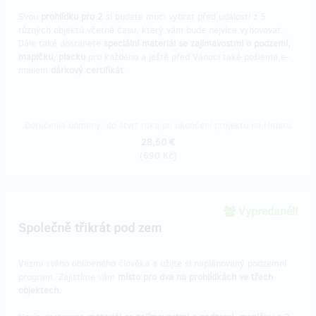
Svou
prohlídku pro 2
si budete moci vybrat před událostí z 5
různých objektů včetně času, který vám bude nejvíce vyhovovat.
Dále také dostanete
speciální materiál se zajímavostmi o podzemí,
mapičku, placku
pro každého a ještě před Vánoci také pošleme e-
mailem
dárkový certifikát
.
Doručenia odmeny: do štvrť roka po ukončení projektu na Hithitu
28,50 €
(
690 Kč
)
Vypredané!!
Společně třikrát pod zem
Vezmi svého oblíbeného člověka a užijte si naplánovaný podzemní
program. Zajistíme vám
místo pro dva na prohlídkách ve třech
objektech.