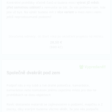
Konkrétní prohlídky včetně časů si budete moci
vybrat již měsíc
před samotnou událostí
a nemusíte se bát, že vás pošleme tam, kde
jste už byli. Na výběr budete mít z
více variant
a mezi nimi i námi
ještě neprozkoumané podzemí!
Doručenia odmeny: do štvrť roka po ukončení projektu na Hithitu
28,50 €
(
690 Kč
)
Vypredané!!
Společně dvakrát pod zem
Podpoř nás a my tobě a tvé drahé polovičce, kamarádce,
kamarádovi nebo komukoliv jinému zajistíme místo pro dva na
prohlídkách ve dvou objektech.
Navíc dostanete materiál se zajímavostmi o podzemí, mapičku a 2
placky, díky kterým budeme všichni vědět, že jste nás podpořili.