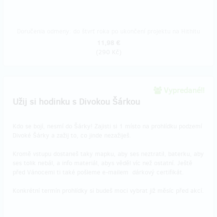
Doručenia odmeny: do štvrť roka po ukončení projektu na Hithitu
11,98 €
(
290 Kč
)
Vypredané!!
Užij si hodinku s Divokou Šárkou
Kdo se bojí, nesmí do Šárky! Zajisti si 1 místo na prohlídku podzemí
Divoké Šárky a zažij to, co jinde nezažiješ.
Kromě vstupu dostaneš taky mapku, aby ses neztratil, baterku, aby
ses tolik nebál, a info materiál, abys věděl víc než ostatní. Ještě
před Vánocemi ti také pošleme e-mailem dárkový certifikát.
Konkrétní termín prohlídky si budeš moci vybrat již měsíc před akcí.