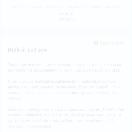
Doručenia odmeny: do štvrť roka po ukončení projektu na Hithitu
11,98 €
(
290 Kč
)
Vypredané!!
Dvakrát pod zem
Podpoř nás necelými čtyřmi stovkami a my ti zajistíme
1 místo na
prohlídkách ve dvou objektech
v rámci události NA DEN POD ZEM.
Navíc dostaneš
materiál se zajímavostmi o podzemí, mapičku a
placku,
díky které budeme všichni vědět, že jsi nás podpořil. Jako
bonus ti pošleme e-mailem speciální
dárkový certifikát
ještě před
Vánocemi.
Konkrétní prohlídky včetně časů si budeš moci
vybrat již měsíc před
samotnou událostí
a nemusíš se bát, že tě pošleme tam, kde jsi už
byl. Na výběr budeš mít z
více variant
a mezi nimi i námi ještě
neprozkoumané podzemí!