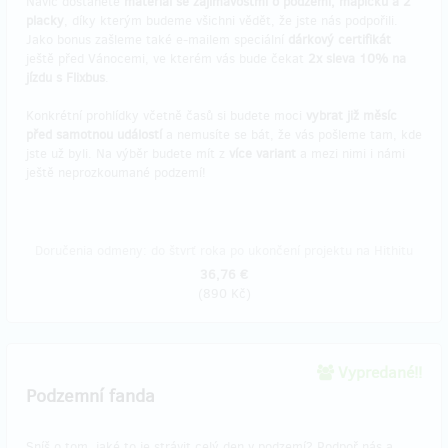
Navíc dostanete
materiál se zajímavostmi o podzemí, mapičku a 2
placky
, díky kterým budeme všichni vědět, že jste nás podpořili.
Jako bonus zašleme také e-mailem speciální
dárkový certifikát
ještě před Vánocemi, ve kterém vás bude čekat
2x sleva 10% na
jízdu s Flixbus
.
Konkrétní prohlídky včetně časů si budete moci
vybrat již měsíc
před samotnou událostí
a nemusíte se bát, že vás pošleme tam, kde
jste už byli. Na výběr budete mít z
více variant
a mezi nimi i námi
ještě neprozkoumané podzemí!
Doručenia odmeny: do štvrť roka po ukončení projektu na Hithitu
36,76 €
(
890 Kč
)
Vypredané!!
Podzemní fanda
Sníš o tom, jaké to je strávit celý den v podzemí? Podpoř nás a