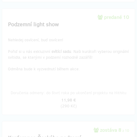
predané 10
Podzemní light show
Nehledej osvícení, buď osvícen!
Pořiď si u nás exkluzivní
svítící sadu
. Naši kurátoři vyberou originální
svítidla, se kterými v podzemí rozhodně zazáříš!
Odměna bude k vyzvednutí během akce.
Doručenia odmeny: do štvrť roka po ukončení projektu na Hithitu
11,98 €
(
290 Kč
)
zostáva 8
z 10