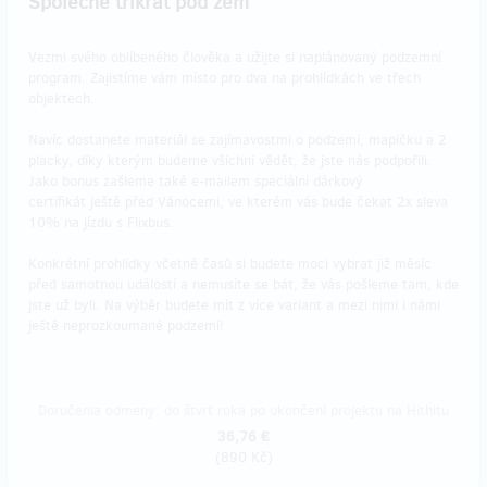
Společně třikrát pod zem
Vezmi svého oblíbeného člověka a užijte si naplánovaný podzemní
program. Zajistíme vám místo pro dva na prohlídkách ve třech
objektech.
Navíc dostanete materiál se zajímavostmi o podzemí, mapičku a 2
placky, díky kterým budeme všichni vědět, že jste nás podpořili.
Jako bonus zašleme také e-mailem speciální dárkový
certifikát ještě před Vánocemi, ve kterém vás bude čekat 2x sleva
10% na jízdu s Flixbus.
Konkrétní prohlídky včetně časů si budete moci vybrat již měsíc
před samotnou událostí a nemusíte se bát, že vás pošleme tam, kde
jste už byli. Na výběr budete mít z více variant a mezi nimi i námi
ještě neprozkoumané podzemí!
Doručenia odmeny: do štvrť roka po ukončení projektu na Hithitu
36,76 €
(
890 Kč
)