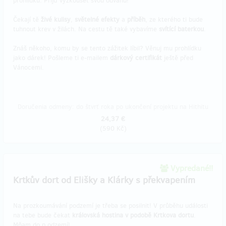
prohlídku. Přijď vyzkoušet svou odvahu!
Čekají tě
živé kulisy
,
světelné efekty
a
příběh
, ze kterého ti bude
tuhnout krev v žilách. Na cestu tě také vybavíme
svítící baterkou
.
Znáš někoho, komu by se tento zážitek líbil? Věnuj mu prohlídku
jako dárek! Pošleme ti e-mailem
dárkový certifikát
ještě před
Vánocemi.
Doručenia odmeny: do štvrť roka po ukončení projektu na Hithitu
24,37 €
(
590 Kč
)
Vypredané!!
Krtkův dort od Elišky a Klárky s překvapením
Na prozkoumávání podzemí je třeba se posilnit! V průběhu události
na tebe bude čekat
královská hostina v podobě Krtkova dortu
.
Mňam do p.odzemí!