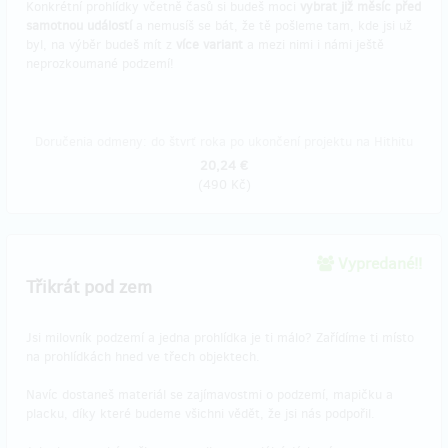
Konkrétní prohlídky včetně časů si budeš moci
vybrat již měsíc před
samotnou událostí
a nemusíš se bát, že tě pošleme tam, kde jsi už
byl, na výběr budeš mít z
více variant
a mezi nimi i námi ještě
neprozkoumané podzemí!
Doručenia odmeny: do štvrť roka po ukončení projektu na Hithitu
20,24 €
(
490 Kč
)
Vypredané!!
Třikrát pod zem
Jsi milovník podzemí a jedna prohlídka je ti málo? Zařídíme ti místo
na prohlídkách hned ve třech objektech.
Navíc dostaneš materiál se zajímavostmi o podzemí, mapičku a
placku, díky které budeme všichni vědět, že jsi nás podpořil.