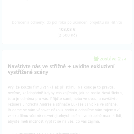
Doručenia odmeny: do pol roka po ukončení projektu na Hithitu
103,03 €
(
2 500 Kč
)
zostáva 2
z 4
Navštivte nás ve střižně + uvidíte exkluzivní
vystřižené scény
Prý, že kouzlo filmu vzniká až při střihu. Na kolik je to pravda,
nevíme, každopádně kdyby vás zajímalo, jak se rodila Nová šichta,
toto je odměna pro vás. Přijďte sami, nebo ve dvou, a navštivte
režiséra Jindřicha Andrše a střihače Lukáše Janičíka ve střižně.
Budeme se vám věnovat několik hodin a odhalíme vám tajemství
vzniku filmu včetně nezveřejitelných scén - ve skupině max. 4 lidí,
abyste měli možnost vyptat se na vše, co vás zajímá.