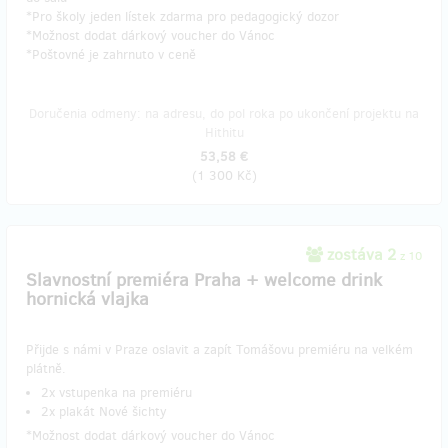
*Pro školy jeden lístek zdarma pro pedagogický dozor
*Možnost dodat dárkový voucher do Vánoc
*Poštovné je zahrnuto v ceně
Doručenia odmeny: na adresu, do pol roka po ukončení projektu na
Hithitu
53,58 €
(
1 300 Kč
)
zostáva 2
z 10
Slavnostní premiéra Praha + welcome drink
hornická vlajka
Přijde s námi v Praze oslavit a zapít Tomášovu premiéru na velkém
plátně.
​2x vstupenka na premiéru
​2x plakát Nové šichty
*Možnost dodat dárkový voucher do Vánoc