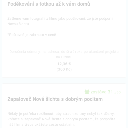
Poděkování s fotkou až k vám domů
Zašleme vám fotografii z filmu jako poděkování, že jste podpořili
Novou šichtu.
​*Poštovné je zahrnuto v ceně
Doručenia odmeny: na adresu, do štvrť roka po ukončení projektu
na Hithitu
12,36 €
(
300 Kč
)
zostáva 31
z 50
Zapalovač Nová šichta s dobrým pocitem
Někdy je potřeba rozžhnout, aby strach ze tmy nebyl tak děsivý.
Pořiďte si zapalovač Nová šichta s dobrým pocitem, že podpoříte
náš film a třeba ukážete cestu ostatním.