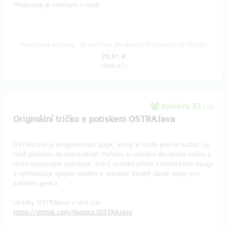
​*Poštovné je zahrnuto v ceně
Doručenia odmeny: do pol roka po ukončení projektu na Hithitu
20,61 €
(
500 Kč
)
zostáva 33
z 50
Originální tričko s potiskem OSTRAJava
OSTRAJava je programovací jazyk, který si může přečíst každý. Je
totiž přeložen do Ostravštiny! Pořiďte si unikátní designové tričko s
tímto humorným potiskem, který vychází přímo z hornického slangu
a symbolizuje spojení nového a starého! Skvělý dárek nejen pro
každého geeka.
Ukázky OSTRAjavy a více zde:
https://github.com/tkohout/OSTRAJava