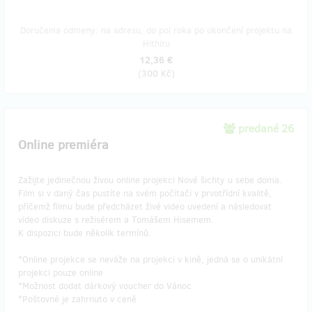
Doručenia odmeny: na adresu, do pol roka po ukončení projektu na
Hithitu
12,36 €
(
300 Kč
)
predané 26
Online premiéra
Zažijte jedinečnou živou online projekci Nové šichty u sebe doma.
Film si v daný čas pustíte na svém počítači v prvotřídní kvalitě,
přičemž filmu bude předcházet živé video uvedení a následovat
video diskuze s režisérem a Tomášem Hisemem.
K dispozici bude několik termínů.
*Online projekce se neváže na projekci v kině, jedná se o unikátní
projekci pouze online
*Možnost dodat dárkový voucher do Vánoc
​*Poštovné je zahrnuto v ceně