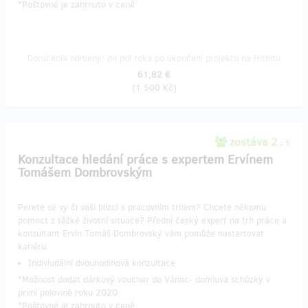
​*Poštovné je zahrnuto v ceně
Doručenia odmeny: do pol roka po ukončení projektu na Hithitu
61,82 €
(
1 500 Kč
)
zostáva 2
z 5
Konzultace hledání práce s expertem Ervínem
Tomášem Dombrovským
Perete se vy či vaši blízcí s pracovním trhem? Chcete někomu
pomoct z těžké životní situace? Přední český expert na trh práce a
konzultant Ervín Tomáš Dombrovský vám pomůže nastartovat
kariéru.
Indiviudální dvouhodinová konzultace
*Možnost dodat dárkový voucher do Vánoc- domluva schůzky v
první polovině roku 2020
​*Poštovné je zahrnuto v ceně