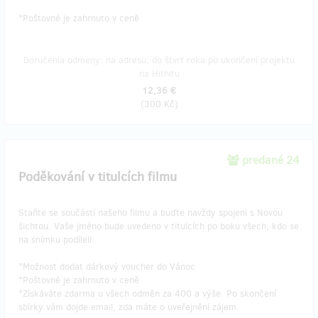
​*Poštovné je zahrnuto v ceně
Doručenia odmeny: na adresu, do štvrť roka po ukončení projektu
na Hithitu
12,36 €
(
300 Kč
)
predané 24
Poděkování v titulcích filmu
Staňte se součástí našeho filmu a buďte navždy spojeni s Novou
šichtou. Vaše jméno bude uvedeno v titulcích po boku všech, kdo se
na snímku podíleli.
*Možnost dodat dárkový voucher do Vánoc
*Poštovné je zahrnuto v ceně
*Získáváte zdarma u všech odměn za 400 a výše. Po skončení
sbírky vám dojde email, zda máte o uveřejnění zájem.