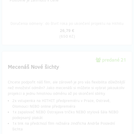
​*Poštovné je zahrnuto v ceně
Doručenia odmeny: do štvrť roka po ukončení projektu na Hithitu
26,79 €
(
650 Kč
)
predané 21
Mecenáš Nové šichty
Chcete podpořit náš film, ale zároveň je pro vás flexibilita důležitější
než množství odměn? Jako mecenáši si můžete si vybrat jakoukoliv
projekci a jednu hmotnou odměnu až po skončení sbírky.
2x vstupenka na HITHIT předpremiéru v Praze, Ostravě,
Olomouci NEBO online předpremiéra
1x zapalovač NEBO Ostrajava tričko NEBO stylová šála NEBO
podepsaný plakát
1x link na předchozí film režiséra Jindřicha Andrše Poslední
šichta