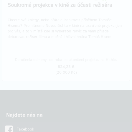
Soukromá projekce v kině za účasti režiséra
Chcete své kolegy, nebo přátele inspirovat příběhem Tomáše
Hisema? Promítneme Novou šichtu v kině na uzavřené projekci jen
pro vás, a to v místě kde si vyberete! Navíc za vámi přijede
debatovat režisér filmu a možná i hlávní hrdina Tomáš Hisem.
Doručenia odmeny: do roka po ukončení projektu na Hithitu
824,23 €
(
20 000 Kč
)
Najdete nás na
Facebook