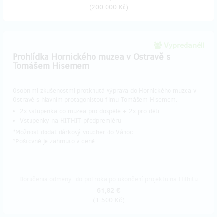
(
200 000 Kč
)
Vypredané!!
Prohlídka Hornického muzea v Ostravě s
Tomášem Hisemem
Osobními zkušenostmi protknutá výprava do Hornického muzea v
Ostravě s hlavním protagonistou filmu Tomášem Hisemem.
2x vstupenka do muzea pro dospělé + 2x pro děti
Vstupenky na HITHIT předpremiéru
*Možnost dodat dárkový voucher do Vánoc
​*Poštovné je zahrnuto v ceně
Doručenia odmeny: do pol roka po ukončení projektu na Hithitu
61,82 €
(
1 500 Kč
)