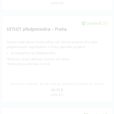
(
500 Kč
)
predané 37
HITHIT předpremiéra - Praha
Chcete vidět Novou šichtu dříve než všichni ostatní? Pro naše
podporovatele uspořádáme v Praze speciální projekci.
​2x vstupenka na předpremiéru
*Možnost dodat dárkový voucher do Vánoc
​*Poštovné je zahrnuto v ceně
Doručenia odmeny: do pol roka po ukončení projektu na Hithitu
24,73 €
(
600 Kč
)