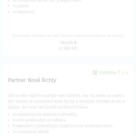
2x vstupenka na HITHIT předpremiéru
1x plakát
1x zapalovač
Doručenia odmeny: do pol roka po ukončení projektu na Hithitu
103,03 €
(
2 500 Kč
)
zostáva 7
z 10
Partner Nové šichty
Líbí se vám náš film a přijde vám důležité, aby ho vidělo co nejvíce
lidí? Staňte se partnerem Nové šichty a dostaňte Tomáše do kin a
ukažte, že nikdy není pozdě na životní změnu.
2x vstupenka na slavnostní premiéru
Osobní poděkování od režiséra
Poděkování v závěrečných titulcích a na sociálních sítích
1x podepsaný plakát