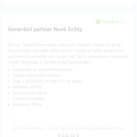
zostáva 1
z 1
Generální partner Nové šichty
Stal se Tomáš Hisem vaším srdcovým hrdinou? Myslíte si, že by
Novou šichtu měl vidět úplně každý? Staňte se naším generálním
partnerem a pomozte nám dovést náš film k dokonalosti, inspirovat
a bořit předsudky o zaměstnávání padesátníků.
Vstupenky na slavnostní premiéru
Osobní poděkování režiséra
Logo v závěrečných titulcích i na webu
Návštěva střižny
Soukromá projekce
Podepsaný plakát
Šála Nová šichta
Doručenia odmeny: do pol roka po ukončení projektu na Hithitu
8 242,32 €