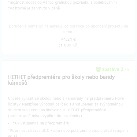
*možnost dodat do Vánoc grafickou pozvánku s poděkováním
*Poštovné je zahrnuto v ceně
Doručenia odmeny: na adresu, do pol roka po ukončení projektu na
Hithitu
41,21 €
(
1 000 Kč
)
zostáva 2
z 3
​HITHIT předpremiéra pro školy nebo bandy
kámošů
Chcete vyrazit se školou nebo s kamarády na předpremiéru Nové
šichty? Nabízíme výhodný balíček 10 vstupenek za zvýhodněnou
studentskou cenu na libovolnout HITHIT předpremiéru!
(preferované místo vyplňte do poznámky)
10x vstupenka na předpremiéru
*Povinnost ukázat ISIC kartu nebo potvrzení o studiu před vstupem
do sálu