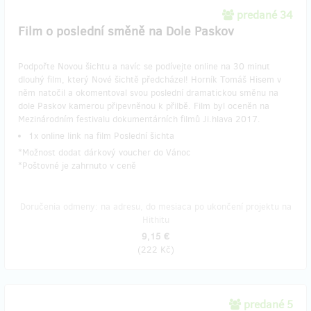
predané 34
Film o poslední směně na Dole Paskov
Podpořte Novou šichtu a navíc se podívejte online na 30 minut
dlouhý film, který Nové šichtě předcházel! Horník Tomáš Hisem v
něm natočil a okomentoval svou poslední dramatickou směnu na
dole Paskov kamerou připevněnou k přilbě. Film byl oceněn na
Mezinárodním festivalu dokumentárních filmů Ji.hlava 2017.
1x online link na film Poslední šichta
*Možnost dodat dárkový voucher do Vánoc
*Poštovné je zahrnuto v ceně
Doručenia odmeny: na adresu, do mesiaca po ukončení projektu na
Hithitu
9,15 €
(
222 Kč
)
predané 5