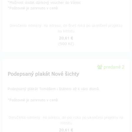
*Možnost dodat dárkový voucher do Vánoc
*Poštovné je zahrnuto v ceně
Doručenia odmeny: na adresu, do štvrť roka po ukončení projektu
na Hithitu
20,61 €
(
500 Kč
)
predané 2
Podepsaný plakát Nové šichty
Podepsaný plakát Tomášem i štábem až k vám domů.
*Poštovné je zahrnuto v ceně
Doručenia odmeny: na adresu, do pol roka po ukončení projektu na
Hithitu
20,61 €