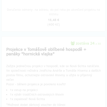
Doručenia odmeny: na adresu, do pol roka po ukončení projektu na
Hithitu
16,48 €
(
400 Kč
)
zostáva 24
z 30
Projekce v Tomášově oblíbené hospodě +
panáky "hornická vlajka"
Zažijte jedinečnou projekci v hospodě, kde se Nová šichta natáčela.
Ve společnosti režiséra Jindřicha Andrše a Tomáše Hisema a dalších
postav filmu, ochutnejte ostravské lihoviny a užijte si příjemný
večer.
Pozor - během projekce je povoleno kouřit!
1x vstup na projekci
1x výběr tradičních ostravských lihovin
1x zapalovač Nová šichta
*Možnost dodat dárkový voucher do Vánoc