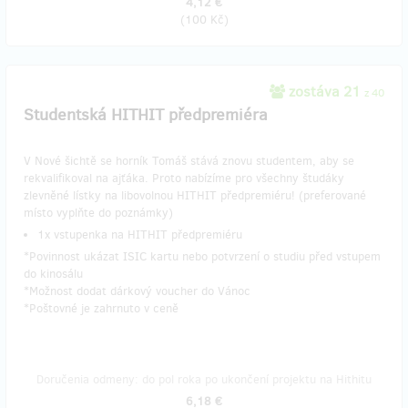
4,12 €
(
100 Kč
)
zostáva 21
z 40
Studentská HITHIT předpremiéra
V Nové šichtě se horník Tomáš stává znovu studentem, aby se
rekvalifikoval na ajťáka. Proto nabízíme pro všechny študáky
zlevněné lístky na libovolnou HITHIT předpremiéru! (preferované
místo vyplňte do poznámky)
1x vstupenka na HITHIT předpremiéru
*Povinnost ukázat ISIC kartu nebo potvrzení o studiu před vstupem
do kinosálu
*Možnost dodat dárkový voucher do Vánoc
*Poštovné je zahrnuto v ceně
Doručenia odmeny: do pol roka po ukončení projektu na Hithitu
6,18 €