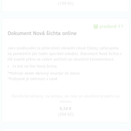
(
150 Kč
)
predané 11
​Dokument Nová šichta online
Jako poděkování za překročení základní cílové částky zařazujeme
na posledních pár hodin speciální odměnu. Dokument Nová šichta v
HD kvalitě přímo ve vašem počítači po skončení kinodistribuce.
1x link na film Nová šichta
*Možnost dodat dárkový voucher do Vánoc
*Poštovné je zahrnuto v ceně
Doručenia odmeny: na adresu, do roka po ukončení projektu na
Hithitu
8,24 €
(
200 Kč
)