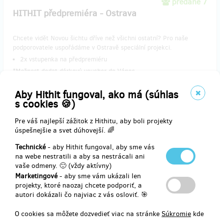
predané 7
HITHIT předpremiéra - Ostrava
Chcete vidět Novou šichtu dříve než všichni ostatní? Pro naše
podporovatele uspořádáme v Ostravě speciální projekci.
​2x vstupenka na předpremiéru
*Možnost dodat dárkový voucher do Vánoc
​*Poštovné je zahrnuto v ceně
Aby Hithit fungoval, ako má (súhlas
s cookies 🍪)
Doručenia odmeny: do pol roka po ukončení projektu na Hithitu
Pre váš najlepší zážitok z Hithitu, aby boli projekty
úspešnejšie a svet dúhovejší. 🌈
24,73 €
(
600 Kč
)
Technické
- aby Hithit fungoval, aby sme vás
na webe nestratili a aby sa nestrácali ani
vaše odmeny. 🙂 (vždy aktívny)
Marketingové
- aby sme vám ukázali len
zostáva 22
z 30
projekty, ktoré naozaj chcete podporiť, a
HITHIT předpremiéra - Olomouc
autori dokázali čo najviac z vás osloviť. 🎯
O cookies sa môžete dozvedieť viac na stránke
Súkromie
kde
Ve stylovém filmové klubu Pastiche films v podkroví Univerzity