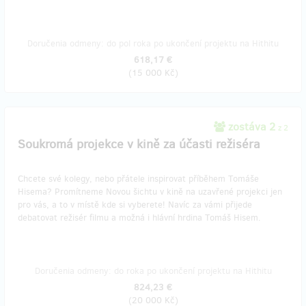
Doručenia odmeny: do pol roka po ukončení projektu na Hithitu
618,17 €
(
15 000 Kč
)
zostáva 2
z 2
Soukromá projekce v kině za účasti režiséra
Chcete své kolegy, nebo přátele inspirovat příběhem Tomáše
Hisema? Promítneme Novou šichtu v kině na uzavřené projekci jen
pro vás, a to v místě kde si vyberete! Navíc za vámi přijede
debatovat režisér filmu a možná i hlávní hrdina Tomáš Hisem.
Doručenia odmeny: do roka po ukončení projektu na Hithitu
824,23 €
(
20 000 Kč
)