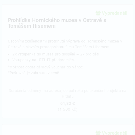
Vypredané!!
Prohlídka Hornického muzea v Ostravě s
Tomášem Hisemem
Osobními zkušenostmi protknutá výprava do Hornického muzea v
Ostravě s hlavním protagonistou filmu Tomášem Hisemem.
2x vstupenka do muzea pro dospělé + 2x pro děti
Vstupenky na HITHIT předpremiéru
*Možnost dodat dárkový voucher do Vánoc
​*Poštovné je zahrnuto v ceně
Doručenia odmeny: na adresu, do pol roka po ukončení projektu na
Hithitu
61,82 €
(
1 500 Kč
)
Vypredané!!