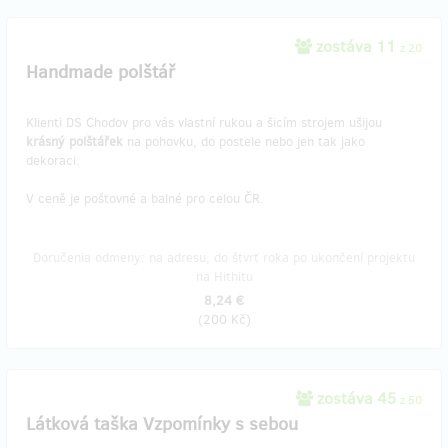
zostáva 11
z 20
Handmade polštář
Klienti DS Chodov pro vás vlastní rukou a šicím strojem ušijou
krásný polštářek
na pohovku, do postele nebo jen tak jako
dekoraci.
V ceně je poštovné a balné pro celou ČR.
Doručenia odmeny: na adresu, do štvrť roka po ukončení projektu
na Hithitu
8,24 €
(
200 Kč
)
zostáva 45
z 50
Látková taška Vzpomínky s sebou