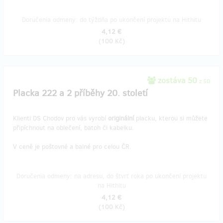
Doručenia odmeny: do týždňa po ukončení projektu na Hithitu
4,12 €
(
100 Kč
)
zostáva 50
z 50
Placka 222 a 2 příběhy 20. století
Klienti DS Chodov pro vás vyrobí
originální
placku, kterou si můžete
připíchnout na oblečení, batoh či kabelku.
V ceně je poštovné a balné pro celou ČR.
Doručenia odmeny: na adresu, do štvrť roka po ukončení projektu
na Hithitu
4,12 €
(
100 Kč
)