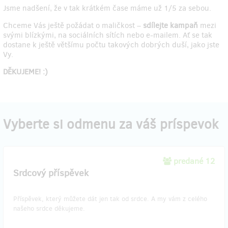
Jsme nadšení, že v tak krátkém čase máme už 1/5 za sebou.
Chceme Vás ještě požádat o maličkost –
sdílejte kampaň
mezi
svými blízkými, na sociálních sítích nebo e-mailem. Ať se tak
dostane k ještě většímu počtu takových dobrých duší, jako jste
Vy.
DĚKUJEME! :)
Vyberte si odmenu za váš príspevok
predané 12
Srdcový příspěvek
Příspěvek, který můžete dát jen tak od srdce. A my vám z celého
našeho srdce děkujeme.