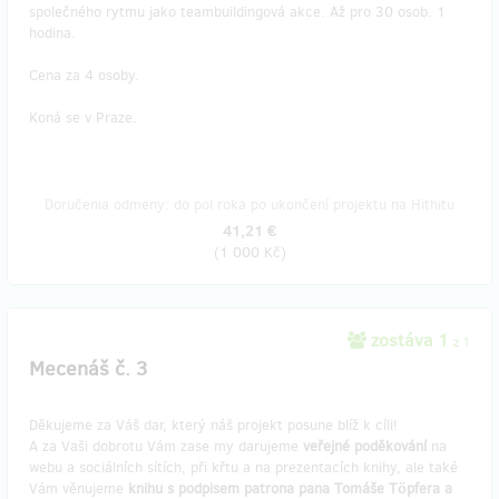
společného rytmu jako teambuildingová akce. Až pro 30 osob. 1
hodina.
Cena za 4 osoby.
Koná se v Praze.
Doručenia odmeny: do pol roka po ukončení projektu na Hithitu
41,21 €
(
1 000 Kč
)
zostáva 1
z 1
Mecenáš č. 3
Děkujeme za Váš dar, který náš projekt posune blíž k cíli!
A za Vaši dobrotu Vám zase my darujeme
veřejné poděkování
na
webu a sociálních sítích, při křtu a na prezentacích knihy, ale také
Vám věnujeme
knihu s podpisem patrona pana Tomáše Töpfera a