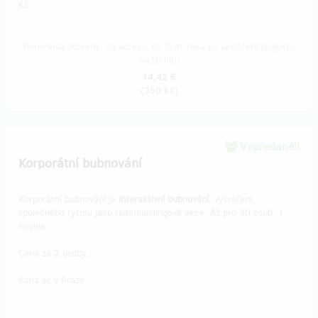
Kč.
Doručenia odmeny: na adresu, do štvrť roka po ukončení projektu
na Hithitu
14,42 €
(
350 Kč
)
Vypredané!!
Korporátní bubnování
Korporátní bubnování je
interaktivní bubnování
, vytváření
společného rytmu jako teambuildingová akce. Až pro 30 osob. 1
hodina.
Cena za 2 osoby.
Koná se v Praze.