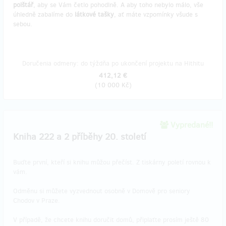
polštář
, aby se Vám četlo pohodlně. A aby toho nebylo málo, vše
úhledně zabalíme do
látkové tašky
, ať máte vzpomínky všude s
sebou.
Doručenia odmeny: do týždňa po ukončení projektu na Hithitu
412,12 €
(
10 000 Kč
)
Vypredané!!
Kniha 222 a 2 příběhy 20. století
Buďte první, kteří si knihu můžou přečíst. Z tiskárny poletí rovnou k
vám.
Odměnu si můžete vyzvednout osobně v Domově pro seniory
Chodov v Praze.
V případě, že chcete knihu doručit domů, připlaťte prosím ještě 80