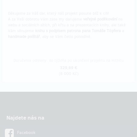
Děkujeme za Váš dar, který náš projekt posune blíž k cíli!
A za Vaši dobrotu Vám zase my darujeme
veřejné poděkování
na
webu a sociálních sítích, při křtu a na prezentacích knihy, ale také
Vám věnujeme
knihu s podpisem patrona pana Tomáše Töpfera
a
handmade polštář
, aby se Vám četlo pohodlně.
Doručenia odmeny: do týždňa po ukončení projektu na Hithitu
329,69 €
(
8 000 Kč
)
Najdete nás na
Facebook