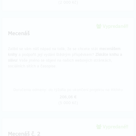
(
2 000 Kč
)
Vypredané!!
Mecenáš
Zalíbil se vám náš nápad na tolik, že se chcete stát
mecenášem
knihy
a podpořit její vydání štědrým příspěvkem?
Získáte knihu a
slávu
! Vaše jméno se objeví na našich webových stránkách,
sociálních sítích a časopise.
Doručenia odmeny: do týždňa po ukončení projektu na Hithitu
206,06 €
(
5 000 Kč
)
Vypredané!!
Mecenáš č. 2