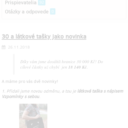
Prispievatelia
92
Otázky a odpovede
0
30 a látkové tašky jako novinka
26.11.2018
Díky vám jsme dosáhli hranice 30 000 Kč! Do
cílové částky už chybí jen
18 140 Kč
.
A máme pro vás dvě novinky!
1. Přidali jsme novou odměnu, a tou je
látková taška s nápisem
Vzpomínky s sebou
.