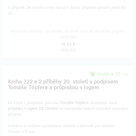
V případě, že chcete knihu doručit domů, připlaťte prosím ještě 80
Kč.
Doručenia odmeny: na adresu, do štvrť roka po ukončení projektu
na Hithitu
18,55 €
(
450 Kč
)
zostáva 33
z 40
Kniha 222 a 2 příběhy 20. století s podpisem
Tomáše Töpfera a průpiskou s logem
Ke knize s podpisem patrona
Tomáše Töpfera
dostanete navíc
průpisku s logem DS Chodov
na zapisování vašich vlastních životních
příběhů.
Odměnu si můžete vyzvednout osobně v Domově pro seniory
Chodov v Praze.