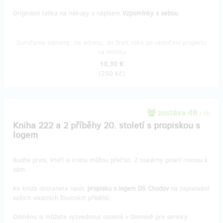
Originální taška na nákupy s nápisem
Vzpomínky s sebou
.
Doručenia odmeny: na adresu, do štvrť roka po ukončení projektu
na Hithitu
10,30 €
(
250 Kč
)
zostáva 48
z 50
Kniha 222 a 2 příběhy 20. století s propiskou s
logem
Buďte první, kteří si knihu můžou přečíst. Z tiskárny poletí rovnou k
vám.
Ke knize dostanete navíc
propisku s logem DS Chodov
na zapisování
vašich vlastních životních příběhů.
Odměnu si můžete vyzvednout osobně v Domově pro seniory