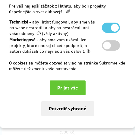
Doručenia odmeny: do štvrť roka po ukončení projektu na Hithitu
Pre váš najlepší zážitok z Hithitu, aby boli projekty
20,61 €
úspešnejšie a svet dúhovejší. 🌈
(
500 Kč
)
Technické
- aby Hithit fungoval, aby sme vás
na webe nestratili a aby sa nestrácali ani
vaše odmeny. 🙂 (vždy aktívny)
zostáva 5
z 5
Marketingové
- aby sme vám ukázali len
Hodina tance vsedě a relaxace
projekty, ktoré naozaj chcete podporiť, a
autori dokázali čo najviac z vás osloviť. 🎯
Pohybový seminář
přináší uvolnění i rozproudění a seznamuje s
O cookies sa môžete dozvedieť viac na stránke
Súkromie
kde
technikami
tance vsedě
nejen pro seniory. I v sedě vznikají krásné
môžete tiež zmeniť vaše nastavenia.
choreografie a přichází radost z tance. Seminářem vás provede
odbornice MgA. Hana Strejčková.
Koná se v DS Chodov v Praze.
Doručenia odmeny: do štvrť roka po ukončení projektu na Hithitu
20,61 €
(
500 Kč
)