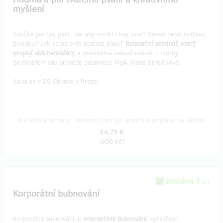
myšlení
Toužíte jen tak psát, ale aby vznikl čtivý tvar? Báseň nebo krátkou
povídku? Jak se na svět podívat jinak?
Relaxační seminář, který
propojí obě hemisféry
a minimálně nabudí radost z tvorby.
Seminářem vás provede odbornice MgA. Hana Strejčková.
Koná se v DS Chodov v Praze.
Doručenia odmeny: do štvrť roka po ukončení projektu na Hithitu
24,73 €
(
600 Kč
)
zostáva 1
z 1
Korporátní bubnování
Korporátní bubnování je
interaktivní bubnování
, vytváření