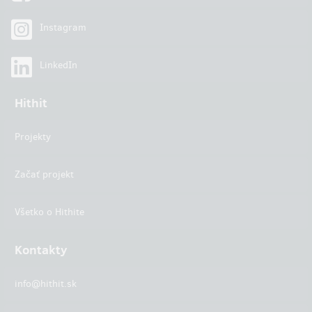
Instagram
LinkedIn
Hithit
Projekty
Začať projekt
Všetko o Hithite
Kontakty
info@hithit.sk