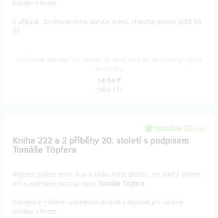
Chodov v Praze.
V případě, že chcete knihu doručit domů, připlaťte prosím ještě 80
Kč.
Doručenia odmeny: na adresu, do štvrť roka po ukončení projektu
na Hithitu
14,84 €
(
360 Kč
)
zostáva 33
z 40
Kniha 222 a 2 příběhy 20. století s podpisem
Tomáše Töpfera
Nejenže budete první, kdo si knihu může přečíst, ale také ji budete
mít s podpisem patrona knihy
Tomáše Töpfera
.
Odměnu si můžete vyzvednout osobně v Domově pro seniory
Chodov v Praze.