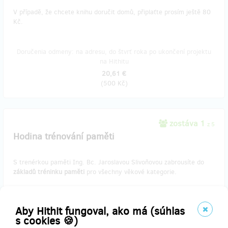
V případě, že chcete knihu doručit domů, připlaťte prosím ještě 80
Kč.
Doručenia odmeny: na adresu, do štvrť roka po ukončení projektu
na Hithitu
20,61 €
(
500 Kč
)
zostáva 1
z 5
Hodina trénování paměti
S trenérkou paměti Ing. Bc. Jaroslavou Slivoňovou zabrousíte do
základů tréninku paměti
pro všechny věkové kategorie.
Koná se v DS Chodov v Praze.
Aby Hithit fungoval, ako má (súhlas
s cookies 🍪)