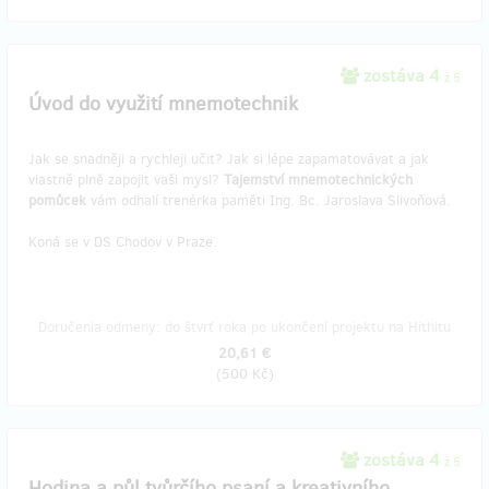
zostáva 4
z 5
Úvod do využití mnemotechnik
Jak se snadněji a rychleji učit? Jak si lépe zapamatovávat a jak
vlastně plně zapojit vaši mysl?
Tajemství mnemotechnických
pomůcek
vám odhalí trenérka paměti Ing. Bc. Jaroslava Slivoňová.
Koná se v DS Chodov v Praze.
Doručenia odmeny: do štvrť roka po ukončení projektu na Hithitu
20,61 €
(
500 Kč
)
zostáva 4
z 5
Hodina a půl tvůrčího psaní a kreativního