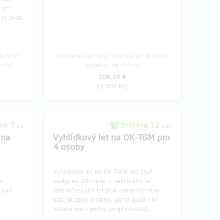
, po
 se svou
o štvrť
Doručenia odmeny: do roka po ukončení
ithitu
projektu na Hithitu
206,06 €
(
5 000 Kč
)
va 3
zostáva 12
z 5
z 20
 na
Vyhlídkový let na OK-TGM pro
4 osoby
Vyhlídkový let na OK-TGM pro čtyři
o
osoby na 20 minut z některého ze
 Vaší
středočeských letišť a uvedení jména
Vaší skupiny (rodina, parta apod.) na
letadle mezi jmény podporovatelů.