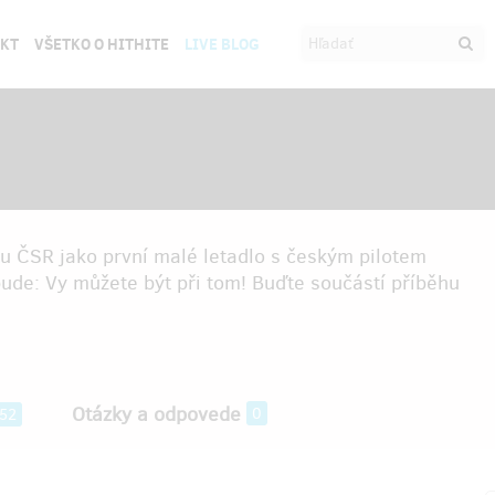
EKT
VŠETKO O HITHITE
LIVE BLOG
ku ČSR jako první malé letadlo s českým pilotem
bude: Vy můžete být při tom! Buďte součástí příběhu
Otázky a odpovede
0
52