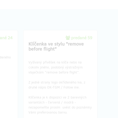
ané 24
predané 59
Klíčenka ve stylu "remove
before flight"
dleného
Vyšívaný přívěšek na klíče nebo na
cokoliv jiného, podobný výstražným
vlaječkám "remove before flight".
Z jedné strany logo okřídleného lva, z
druhé nápis OK-TGM / Follow me.
Klíčenka je k dispozici ve 2 barevných
variantách - červená / modrá -
nezapomeňte prosím uvést do poznámky
Vámi preferovanou barvu.