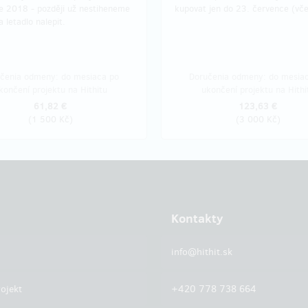
e 2018 - později už nestiheneme
kupovat jen do 23. července (vče
 letadlo nalepit.
čenia odmeny: do mesiaca po
Doručenia odmeny: do mesia
končení projektu na Hithitu
ukončení projektu na Hithi
61,82 €
123,63 €
(
1 500 Kč
)
(
3 000 Kč
)
Kontakty
info@hithit.sk
ojekt
+420 778 738 664