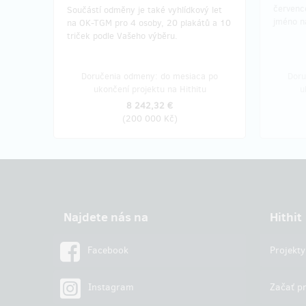
červenc
Součástí odměny je také vyhlídkový let
jméno na
na OK-TGM pro 4 osoby, 20 plakátů a 10
triček podle Vašeho výběru.
Doručenia odmeny: do mesiaca po
Doru
ukončení projektu na Hithitu
u
8 242,32 €
(
200 000 Kč
)
Najdete nás na
Hithit
Facebook
Projekty
Instagram
Začať pr