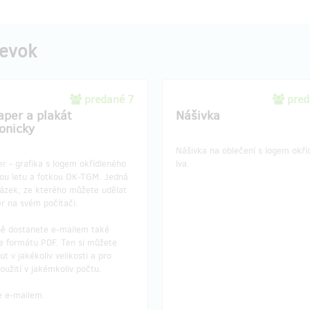
pevok
predané 7
pred
aper a plakát
Nášivka
ronicky
Nášivka na oblečení s logem okří
r - grafika s logem okřídleného
lva.
sou letu a fotkou OK-TGM. Jedná
rázek, ze kterého můžete udělat
r na svém počítači.
ě dostanete e-mailem také
ve formátu PDF. Ten si můžete
ut v jakékoliv velikosti a pro
použití v jakémkoliv počtu.
e e-mailem.