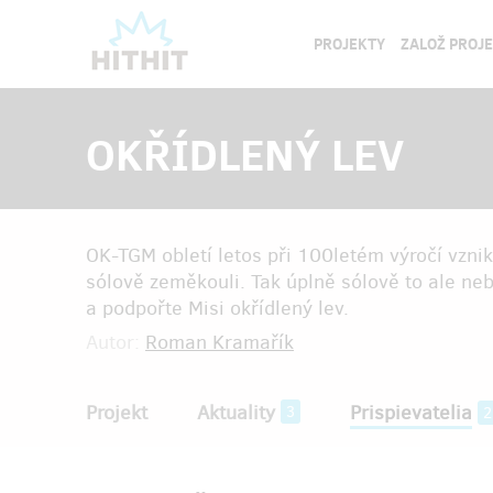
PROJEKTY
ZALOŽ PROJ
OKŘÍDLENÝ LEV
OK-TGM obletí letos při 100letém výročí vzni
sólově zeměkouli. Tak úplně sólově to ale ne
a podpořte Misi okřídlený lev.
Autor:
Roman Kramařík
Projekt
Aktuality
Prispievatelia
3
2