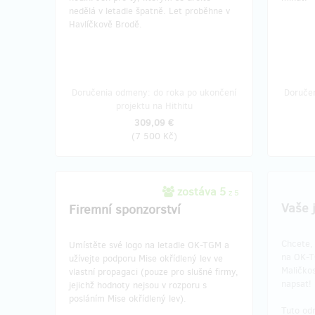
nedělá v letadle špatně. Let proběhne v
Havlíčkově Brodě.
Doručenia odmeny: do roka po ukončení
Doruče
projektu na Hithitu
309,09 €
(
7 500 Kč
)
zostáva 5
z 5
Vaše 
Firemní sponzorství
Chcete,
Umístěte své logo na letadle OK-TGM a
na OK-T
užívejte podporu Mise okřídlený lev ve
Maličko
vlastní propagaci (pouze pro slušné firmy,
napsat!
jejichž hodnoty nejsou v rozporu s
posláním Mise okřídlený lev).
Tuto od