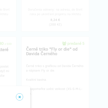
o štvrť
Doručenia odmeny: na adresu, do štvrť
ithitu
roka po ukončení projektu na Hithitu
8,24 €
(
200 Kč
)
480
predané 5
z 500
Černé triko "Fly or die" od
které
Davida Černého
Černé triko s grafikou od Davida Černého
poslat
a nápisem Fly or die.
když mi
síte
Kvalitní bavlna.
Nezapomeňte uvést velikost (XS-S-M-L-
ystému
XL).
ce
eská
ámi