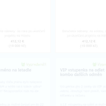
nia odmeny: do roka po ukončení
Doručenia odmeny: na adresu, 
projektu na Hithitu
po ukončení projektu na Hit
412,12 €
412,12 €
(
10 000 Kč
)
(
10 000 Kč
)
Vypredané!!
Vypre
jméno na letadle
VIP vstupenka na odlet
kombo dalších odměn
 aby Vaše jméno bylo nalepeno
GM a letělo také kolem světa?
Vstupenka pro 2 osoby do VIP st
st! Nezapomeňte nám ho ale
odletu, obsahuje také plakát, sa
klíčenku a nášivku.
měnu je možné čerpat jen do 22.
V.I.P. vstupenku na odlet je mož