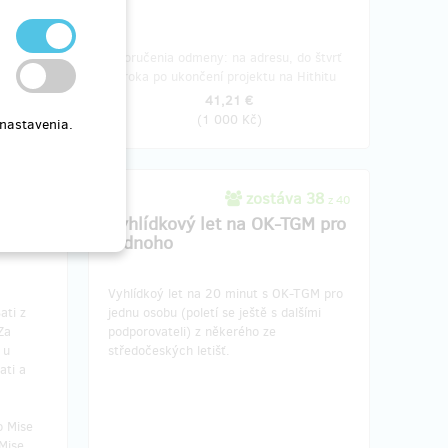
o štvrť
Doručenia odmeny: na adresu, do štvrť
ithitu
roka po ukončení projektu na Hithitu
41,21 €
(
1 000 Kč
)
 nastavenia.
290
zostáva 38
z 300
z 40
chodem
Vyhlídkový let na OK-TGM pro
jednoho
Vyhlídkoý let na 20 minut s OK-TGM pro
ati z
jednu osobu (poletí se ještě s dalšími
Za
podporovateli) z někerého ze
 u
středočeských letišť.
ati a
o Mise
Mise