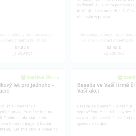
okřídlený lev je velmi podobná té
které před válkou letěl J. A. Baťa
obchodní výpravou.
čenia odmeny: do mesiaca po
Doručenia odmeny: na adresu, d
končení projektu na Hithitu
roka po ukončení projektu na H
61,82 €
82,42 €
(
1 500 Kč
)
(
2 000 Kč
)
zostáva 20
zostá
z 20
dkový let pro jednoho -
Beseda ve Vaší firmě či
acie
Vaší akci
ový let s Romanem s
Beseda s Romanem - pilotem a
ckými prvky. Poletí se buď na
vypravěčem Mise okřídlený lev. P
26 F nebo na akrobatickém
návratu přímo ve Vaší firmě či na
níku Christen Eagle. Z Letňan
společenské akci.
íbrami. Let trvá obykle kolem 15