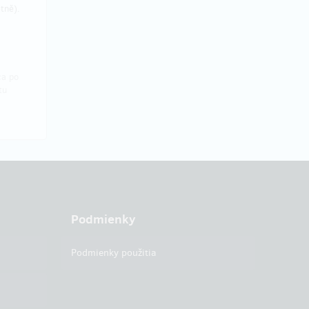
tně).
ca po
tu
Podmienky
Podmienky použitia