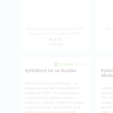
Doručenia odmeny: na adresu, do štvrť
Doru
roka po ukončení projektu na Hithitu
u
41,21 €
(
1 000 Kč
)
zostáva 10
z 10
Vyhlídkový let na kluzáku
Vyhlí
akrob
Opět vyhlídkový let s Romanem - na
samostatně startujícím dvoumístném
Vyhlídk
kluzáku DG 500M. Po vzletu najdeme
akrobati
stoupavý proud, vypneme motor a
Zlínu 5
budeme se vznášet v úplném tichu spolu
dvouploš
s kroužícími dravci. Od 45 minut do 3
nebo Př
hodin. Jen pro ty, kterým se určitě
minut.