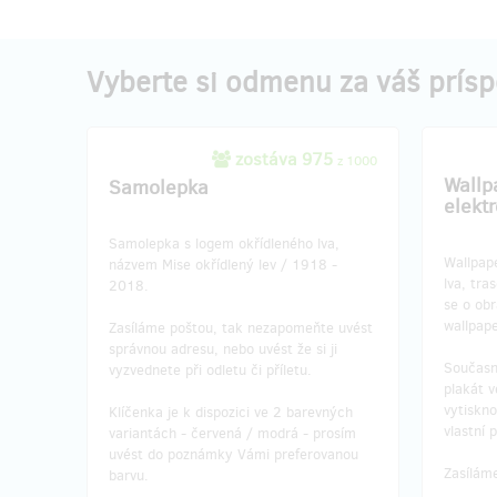
Vyberte si odmenu za váš prís
zostáva 975
z 1000
Wallp
Samolepka
elekt
Samolepka s logem okřídleného lva,
Wallpape
názvem Mise okřídlený lev / 1918 -
lva, tra
2018.
se o ob
wallpape
Zasíláme poštou, tak nezapomeňte uvést
správnou adresu, nebo uvést že si ji
Současn
vyzvednete při odletu či příletu.
plakát 
vytiskno
Klíčenka je k dispozici ve 2 barevných
vlastní 
variantách - červená / modrá - prosím
uvést do poznámky Vámi preferovanou
Zasílám
barvu.