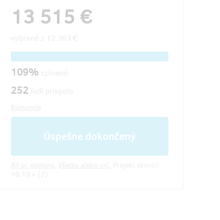
13 515 €
vybrané z
12 363 €
109%
splnené
252
ľudí prispelo
Komunita
Úspešne dokončený
All or nothing.
Všetko alebo nič.
Projekt skončil
10:19 v {2}.