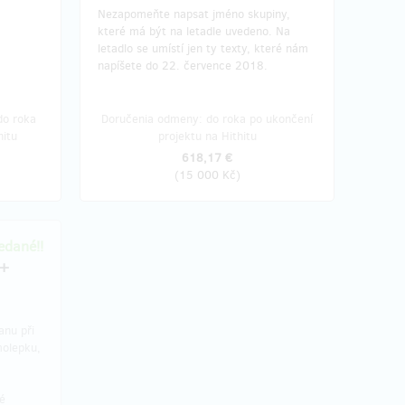
Nezapomeňte napsat jméno skupiny,
které má být na letadle uvedeno. Na
letadlo se umístí jen ty texty, které nám
napíšete do 22. července 2018.
do roka
Doručenia odmeny: do roka po ukončení
hitu
projektu na Hithitu
618,17 €
(
15 000 Kč
)
dané!!
 +
anu při
molepku,
né