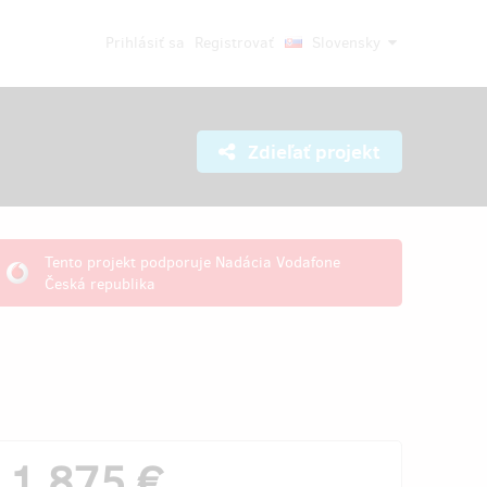
Prihlásiť sa
Registrovať
Slovensky
Zdieľať projekt
Tento projekt podporuje Nadácia Vodafone
Česká republika
1 875 €