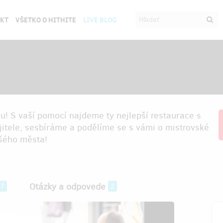
EKT
VŠETKO O HITHITE
LIVE BLOG
u! S vaší pomocí najdeme ty nejlepší restaurace s
itele, sesbíráme a podělíme se s vámi o mistrovské
ašého města!
Otázky a odpovede
37
2