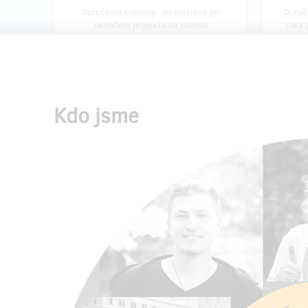
Doručenia odmeny: do mesiaca po
Doruč
ukončení projektu na Hithitu
roka 
6,18 €
(
150 Kč
)
predané 2
Kdo jsme
Sada tradičních pochoutek
Španě
Jistě vás překvapí tradiční dobroty, které
Máte rá
jsme pro vás připravili! Podle chuti si
zrnková
můžete vybrat jednu nebo více z
vydáte 
následujících dobrot tradiční kuchyně,
vším, co
které v Česku rozhodně nenajdete!
Naši přát
ruský komplet "K čaju":
čokoláda,
kovovou
sušky a čaj rooibos
takže ch
východní delikatesa:
parvada (arašídy
svou káv
v cukru)
2 druhy indických pomazánek z eko-
150 g
farmy Krsna Volge
Španě