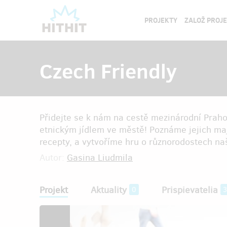
PROJEKTY
ZALOŽ PROJ
Czech Friendly
Přidejte se k nám na cestě mezinárodní Praho
etnickým jídlem ve městě! Poznáme jejich maj
recepty, a vytvoříme hru o různorodostech n
Autor:
Gasina Liudmila
Projekt
Aktuality
Prispievatelia
0