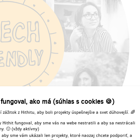
Czech Friendly
nia odmeny: na adresu, do štvrť
Doručenia odmeny: na adresu, d
po ukončení projektu na Hithitu
roka po ukončení projektu na H
22,67 €
22,67 €
(
550 Kč
)
(
550 Kč
)
 fungoval, ako má (súhlas s cookies 🍪)
predané 0
pre
gruzínských delikates
Sada řeckého koření
í zážitok z Hithitu, aby boli projekty úspešnejšie a svet dúhovejší. 🌈
 Hithit fungoval, aby sme vás na webe nestratili a aby sa nestrácali
inečnou příležitost objevit
Bio koření přímo z Řecka
!
y. 🙂 (vždy aktívny)
 chuti z pohoří Kavkaz.
 aby sme vám ukázali len projekty, ktoré naozaj chcete podporiť, a