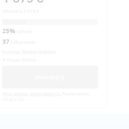
vybrané z
7 418 €
25%
splnené
37
ľudí prispelo
Komunita
,
Nadácia Vodafone
Prague, Czechia
Neúspešný
All or nothing.
Všetko alebo nič.
Projekt skončil
14:32 v {2}.