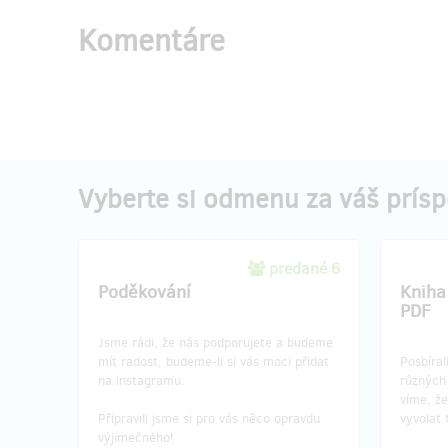
Komentáre
predané 1
Večeře se členy týmu Czech
Food-
Friendly
jiných
Chtěli byste se setkat se členy
Věříme,
mezinárodního týmu Czech Friendly.
různých
Ochutnat tradiční pokrmy z různých
umožní z
Vyberte si odmenu za váš prís
zemí? Dozvědět se víc o myšlenkách, na
pohledu
kterých staví naše organizace?
Celodenn
Tato cena je právě pro vás!
Přidejte se ke
kulinářs
predané 6
členům našemu týmu u večeře přímo v
worksho
Poděkování
Kniha
jejich domácnosti!
zajímavý
PDF
různoro
+ mapa Czech Friendly
Jsme rádi, že nás podporujete a budeme
Všechny
mít radost, budeme-li si vás moci přidat
Posbíral
interakt
na instagramu.
různých 
ušity v
víme, že
angličti
Připravili jsme si pro vás něco opravdu
vyvolat
jsou naš
výjimečného!