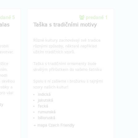
edané 5
predané 1
alas
Taška s tradičními motivy
Různé kultury zachovávají své tradice
obili
různými způsoby, některé například
evotvar.
užitím tradičních vzorů.
lžíce
Taška s tradičními ornamenty bude
ením.
skvělým přírůstkem do vašeho šatníku
hodli
 skvělou
Spolu s ní zašleme i brožurku s tajnými
robky a
vzory našich kultur!
pro vás!
indická
jakutská
nty
řecká
rumunská
běloruská
+ mapa Czech Friendly