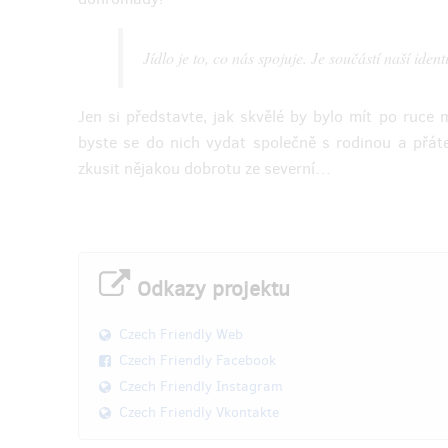
Překvapení z Indie
Komun
Jídlo je to, co nás spojuje. Je součástí naší iden
Tato sada vás jistě překvapí svou
Chtěli b
chutností i neobvyklostí. Ale aby byl váš
kultuře 
zážitek s poznáváním indické kuchyně
přátele 
Jen si představte, jak skvělé by bylo mít po ruce 
ještě hlubší, připojili jsme k sadě i
příručku o sebepoznání nebo knížku
Zveme v
byste se do nich vydat společně s rodinou a přáte
receptů Ajurveda.
zážitku,
zkusit nějakou dobrotu ze severní…
zemí ukáž
2 druhy vegetariánských pomazánek
ovocný syrup
Můžete 
chatni s jablky a jahodami
bělorus
kniha dávné indické moudrosti o
slovens
sebepoznání / kniha Ajurveda recetpů
(dle vašeho výběru)
Odkazy projektu
+ mapa 
+ mapa Czech Friendly
Czech Friendly Web
Czech Friendly Facebook
Doručenia odmeny: na adresu, do štvrť
Doruče
roka po ukončení projektu na Hithitu
Czech Friendly Instagram
37,09 €
Czech Friendly Vkontakte
(
900 Kč
)