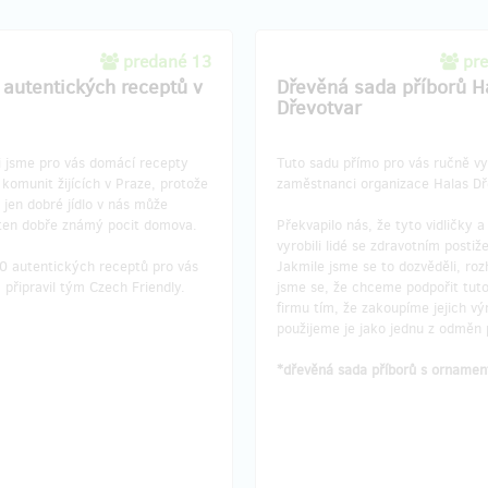
predané 13
pr
 autentických receptů v
Dřevěná sada příborů H
Dřevotvar
i jsme pro vás domácí recepty
Tuto sadu přímo pro vás ručně vyr
komunit žijících v Praze, protože
zaměstnanci organizace Halas Dř
 jen dobré jídlo v nás může
 ten dobře známý pocit domova.
Překvapilo nás, že tyto vidličky a 
vyrobili lidé se zdravotním postiž
0 autentických receptů pro vás
Jakmile jsme se to dozvěděli, roz
a připravil tým Czech Friendly.
jsme se, že chceme podpořit tuto
firmu tím, že zakoupíme jejich vý
použijeme je jako jednu z odměn 
*dřevěná sada příborů s orname