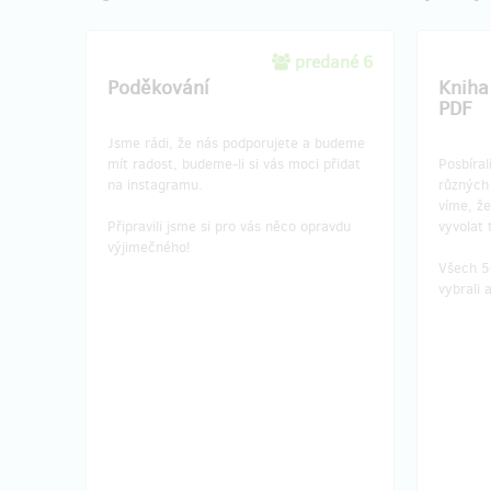
predané 6
Poděkování
Kniha
PDF
Jsme rádi, že nás podporujete a budeme
mít radost, budeme-li si vás moci přidat
Posbíral
na instagramu.
různých 
víme, že
Připravili jsme si pro vás něco opravdu
vyvolat
výjimečného!
Všech 5
vybrali 