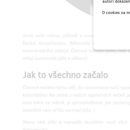
užitím tradičních vzorů.
autori dokázali
Sada gr
Tričko s tradičními ornamenty bude
kousky 
O cookies sa m
skvělým přírůstkem do vašeho šatníku
sladkost
oříšků)
Spolu s ní zašleme i brožurku s tajnými
která se
vzory našich kultur!
vegetar
Jsme vaše rodina, přátelé a sousedi! Náš kulturní
indická
Řecka, Kazachstánu, Běloruska i Slovenska. Mám
+ mapa 
jakutská
mezinárodního města! Členové našeho týmu rádi ob
řecká
rumunská
milují autentické jídlo a zábavu!
běloruská
+ mapa Czech Friendly
Jak to všechno začalo
Doručenia odmeny: na adresu, do štvrť
Doruče
Členové našeho týmu věří, že různorodost naší spol
roka po ukončení projektu na Hithitu
roka 
krásnějšího! Na jedné z našich společných večeří j
26,79 €
mezi lidmi ve městě, je zprostředkovat jim společný
(
650 Kč
)
okamžitě nám přišlo na mysl jídlo :)
Máme rádi jídlo a nejraději zkoušíme nové věci! 
predané 2
dohromady!