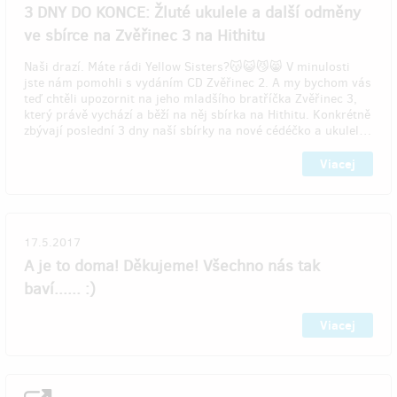
3 DNY DO KONCE: Žluté ukulele a další odměny
ve sbírce na Zvěřinec 3 na Hithitu
Naši drazí. Máte rádi Yellow Sisters?😽😺😼😸 V minulosti
jste nám pomohli s vydáním CD Zvěřinec 2. A my bychom vás
teď chtěli upozornit na jeho mladšího bratříčka Zvěřinec 3,
který právě vychází a běží na něj sbírka na Hithitu. Konkrétně
zbývají poslední 3 dny naší sbírky na nové cédéčko a ukulel…
Viacej
17.5.2017
A je to doma! Děkujeme! Všechno nás tak
baví...... :)
Viacej