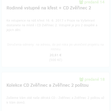
predané 14
Rodinné vstupné na křest + CD Zvěřinec 2
Ke vstupence na náš křest 16. 6. 2017 v Praze na Vyšehraní
dostanete na místě i CD Zvěřinec 2. Vstupné je pro 2 dospělé a
jejich děti.
Doručenia odmeny: na adresu, do pol roka po ukončení projektu na
Hithitu
20,61 €
(
500 Kč
)
predané 18
Kolekce CD Zvěřinec a Zvěřinec 2 poštou
Zašleme Vám obě naše dětská CD - Zvěřinec a Zvěřinec 2 poštou až
k Vám domů.