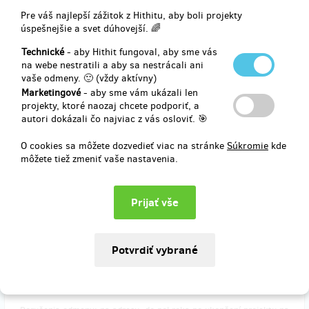
predané 4
Pre váš najlepší zážitok z Hithitu, aby boli projekty
Rodinné vstupné na křest Zvěřince 2
úspešnejšie a svet dúhovejší. 🌈
Technické
- aby Hithit fungoval, aby sme vás
Získáváte rodinné vstupné na náš křest 16. 6. 2017 v Praze na
na webe nestratili a aby sa nestrácali ani
Vyšehraní.
vaše odmeny. 🙂 (vždy aktívny)
Vstupenka je pro 2 dospělé a jejich děti.
Marketingové
- aby sme vám ukázali len
projekty, ktoré naozaj chcete podporiť, a
autori dokázali čo najviac z vás osloviť. 🎯
Doručenia odmeny: nešpecifikované
O cookies sa môžete dozvedieť viac na stránke
Súkromie
kde
10,30 €
môžete tiež zmeniť vaše nastavenia.
(
250 Kč
)
predané 43
CD Zvěřinec 2 poštou
Zašleme Vám Zvěřinec 2 domů na Vaši adresu.