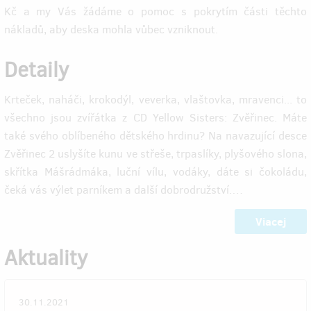
Kč a my Vás žádáme o pomoc s pokrytím části těchto
nákladů, aby deska mohla vůbec vzniknout.
Detaily
Krteček, naháči, krokodýl, veverka, vlaštovka, mravenci... to
všechno jsou zvířátka z CD Yellow Sisters: Zvěřinec. Máte
také svého oblíbeného dětského hrdinu? Na navazující desce
Zvěřinec 2 uslyšíte kunu ve střeše, trpaslíky, plyšového slona,
skřítka Mášrádmáka, luční vílu, vodáky, dáte si čokoládu,
čeká vás výlet parníkem a další dobrodružství.…
Viacej
Aktuality
30.11.2021