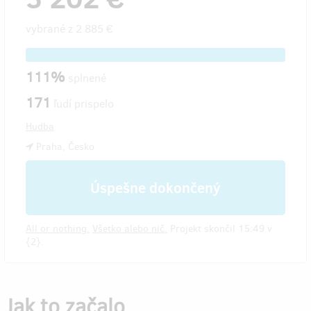
vybrané z
2 885 €
111%
splnené
171
ľudí prispelo
Hudba
Praha, Česko
Úspešne dokončený
All or nothing.
Všetko alebo nič.
Projekt skončil 15:49 v
{2}.
Jak to začalo