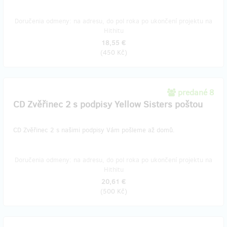
Doručenia odmeny: na adresu, do pol roka po ukončení projektu na
Hithitu
18,55 €
(
450 Kč
)
predané 8
CD Zvěřinec 2 s podpisy Yellow Sisters poštou
CD Zvěřinec 2 s našimi podpisy Vám pošleme až domů.
Doručenia odmeny: na adresu, do pol roka po ukončení projektu na
Hithitu
20,61 €
(
500 Kč
)