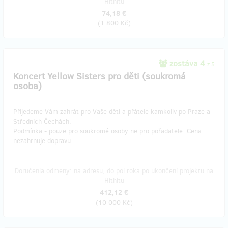
Hithitu
74,18 €
(
1 800 Kč
)
zostáva 4
z 5
Koncert Yellow Sisters pro děti (soukromá
osoba)
Přijedeme Vám zahrát pro Vaše děti a přátele kamkoliv po Praze a
Středních Čechách.
Podmínka - pouze pro soukromé osoby ne pro pořadatele. Cena
nezahrnuje dopravu.
Doručenia odmeny: na adresu, do pol roka po ukončení projektu na
Hithitu
412,12 €
(
10 000 Kč
)