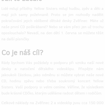
Lidé milují příběhy. Yellow Sisters milují hudbu, zpěv a děti a
mají jich samy požehnaně. Proto se jim rozhodly nadělit
pokračování jejich oblíbené dětské desky Zvěřinec. Máte už
naše první CD poškrábané? Nebo se vám přeci jen už trochu
oposlouchalo? Nevadí, na den dětí 1. června se můžete těšit
na další písničky.
Co je náš cíl?
Rády bychom Vás požádaly o podporu při vzniku naší nové
desky a natočení dětského videoklipu. Přispějte nám
jakoukoli částkou, jako odměnu si můžete vybrat naše nové
CD, hodinu zpěvu nebo třeba soukromý koncert Yellow
Sisters. Vaší podpory si velmi ceníme. Věříme, že výsledkem
bude krásné CDčko, kterým uděláme radost dětem i rodičům.
Celkové náklady na Zvěřinec 2 a videoklip jsou cca 150 000