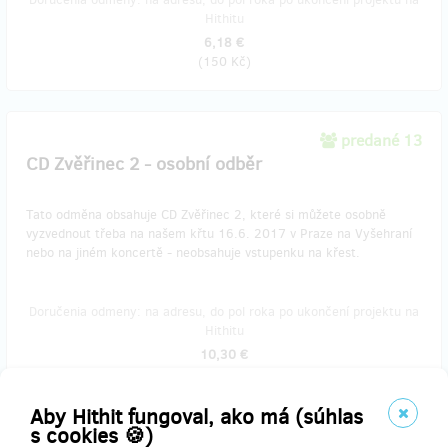
Hithitu
6,18 €
(
150 Kč
)
predané 13
CD Zvěřinec 2 - osobní odběr
Tato odměna obsahuje CD Zvěřinec 2, které si můžete osobně
vyzvednout třeba na našem křtu 16.6. 2017 v Praze na Vyšehraní
nebo na jiném koncertě - neobsahuje vstupenku na křest.
Doručenia odmeny: na adresu, do pol roka po ukončení projektu na
Hithitu
10,30 €
(
250 Kč
)
Aby Hithit fungoval, ako má (súhlas
s cookies 🍪)