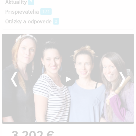
Aktuality
7
Prispievatelia
171
Otázky a odpovede
0
3 202 €