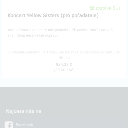
zostáva 5
z 5
Koncert Yellow Sisters (pro pořadatele)
Jste pořadatel a chcete nás podpořit? Přijedeme zahrát na Vaši
akci. Cena nezahrnuje dopravu.
Doručenia odmeny: na adresu, do pol roka po ukončení projektu na
Hithitu
824,23 €
(
20 000 Kč
)
Najdete nás na
Facebook