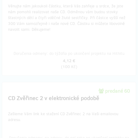
Věnujte nám jakoukoli částku, která Vás zahřeje u srdce, že jste
nám pomohli realizovat naše CD. Odměnou vám budou stovky
šťastných dětí a čtyři vděčné žluté sestřičky. Při částce vyšší než
300 Vám samozřejmě i naše nové CD. Částku si můžete libovolně
navolit sami. Děkujeme!
Doručenia odmeny: do týždňa po ukončení projektu na Hithitu
4,12 €
(
100 Kč
)
predané 60
CD Zvěřinec 2 v elektronické podobě
Zašleme Vám link ke stažení CD Zvěřinec 2 na Vaši emailovou
adresu.
Doručenia odmeny: na adresu, do pol roka po ukončení projektu na