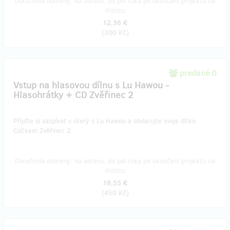
Doručenia odmeny: na adresu, do pol roka po ukončení projektu na
Hithitu
12,36 €
(
300 Kč
)
predané 0
Vstup na hlasovou dílnu s Lu Hawou -
Hlasohrátky + CD Zvěřinec 2
Přijďte si zazpívat v úterý s Lu Hawou a obdarujte svoje dítko
Cdčkem Zvěřinec 2.
Doručenia odmeny: na adresu, do pol roka po ukončení projektu na
Hithitu
18,55 €
(
450 Kč
)