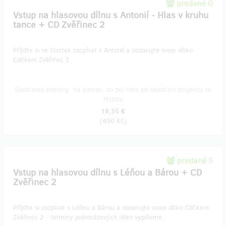
predané 0
Vstup na hlasovou dílnu s Antonií - Hlas v kruhu
tance + CD Zvěřinec 2
Přijďte si ve čtvrtek zazpívat s Antonií a obdarujte svoje dítko
Cdčkem Zvěřinec 2.
Doručenia odmeny: na adresu, do pol roka po ukončení projektu na
Hithitu
18,55 €
(
450 Kč
)
predané 5
Vstup na hlasovou dílnu s Léňou a Bárou + CD
Zvěřinec 2
Přijďte si zazpívat s Léňou a Bárou a obdarujte svoje dítko Cdčkem
Zvěřinec 2 - termíny jednorázových dílen vypíšeme.