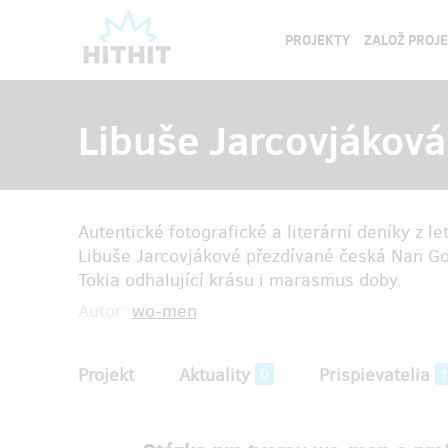
PROJEKTY
ZALOŽ PROJ
Libuše Jarcovjáková
Autentické fotografické a literární deníky z
Libuše Jarcovjákové přezdívané česká Nan Gol
Tokia odhalující krásu i marasmus doby.
Autor:
wo-men
Projekt
Aktuality
Prispievatelia
0