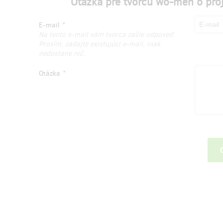
Otázka pre tvorcu wo-men o proj
E-mail
Na tento e-mail vám tvorca zašle odpoveď.
Prosím, zadajte existujúci e-mail, inak
nedostane nič.
Otázka