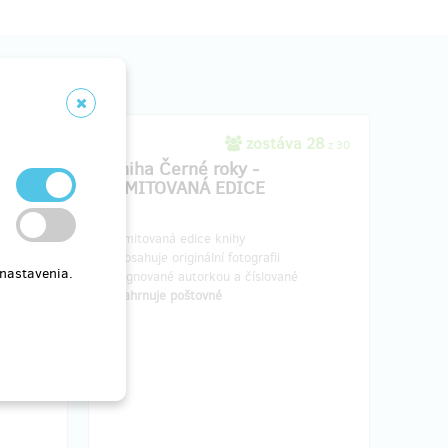
266
zostáva 28
z 300
z 30
tovné
Kniha Černé roky -
LIMITOVANÁ EDICE
- limitovaná edice knihy
- obsahuje originální fotografii
 nastavenia.
- signované autorkou a číslované
- zahrnuje poštovné