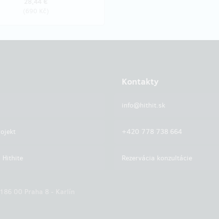
28,44 €
(
690 Kč
)
Kontakty
info@hithit.sk
ojekt
+420 778 738 664
 Hithite
Rezervácia konzultácie
 186 00 Praha 8 - Karlín