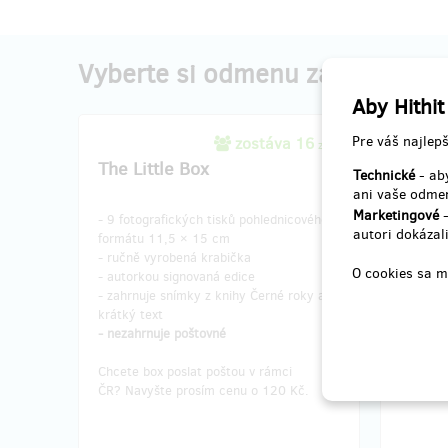
Vyberte si odmenu za váš prís
Aby Hithit
Pre váš najlepš
zostáva 16
z 25
The Little Box
Kniha
Technické
- aby
ani vaše odmen
Marketingové
-
- 9 fotografických tisků pohlednicového
- kniha 
autori dokázali
formátu 11,5 × 15 cm
-
nezahr
- ručně vyrobená krabička
O cookies sa m
- autorkou signovaná edice
Chcete 
- zahrnuje snímky z knihy Černé roky a
Vyberte
krátký text
poštovn
- nezahrnuje poštovné
Chcete box poslat poštou v rámci
ČR? Navyšte prosím cenu o 120 Kč.