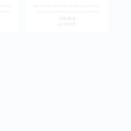
o štvrť
Doručenia odmeny: na adresu, do štvrť
ithitu
roka po ukončení projektu na Hithitu
329,69 €
(
8 000 Kč
)