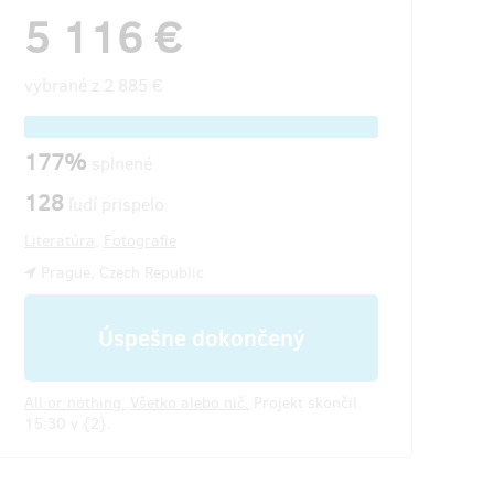
5 116 €
vybrané z
2 885 €
177%
splnené
128
ľudí prispelo
Literatúra
,
Fotografie
Prague, Czech Republic
Úspešne dokončený
All or nothing.
Všetko alebo nič.
Projekt skončil
15:30 v {2}.