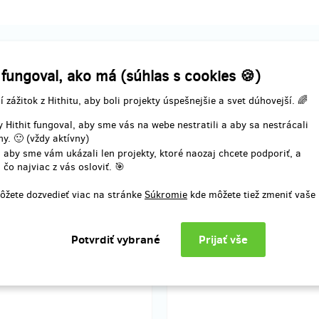
pevok
 fungoval, ako má (súhlas s cookies 🍪)
í zážitok z Hithitu, aby boli projekty úspešnejšie a svet dúhovejší. 🌈
zostáva 467
zostáva 
z 500
 Černé roky
Kniha Černé roky + poš
 Hithit fungoval, aby sme vás na webe nestratili a aby sa nestrácali
v rámci ČR
y. 🙂 (vždy aktívny)
 aby sme vám ukázali len projekty, ktoré naozaj chcete podporiť, a
za druhou nejlepší cenu
 čo najviac z vás osloviť. 🎯
nuje poštovné
- zahrnuje poštovné v rámci ČR
ôžete dozvedieť viac na stránke
Súkromie
kde môžete tiež zmeniť vaše
knihu poslat poštou v rámci ČR?
 si odměnu Kniha Černé roky +
é.