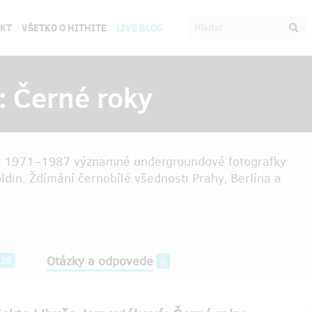
EKT
VŠETKO O HITHITE
LIVE BLOG
: Černé roky
 let 1971–1987 významné undergroundové fotografky
din. Ždímání černobílé všednosti Prahy, Berlína a
Otázky a odpovede
128
0