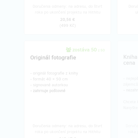
Doručenia odmeny: na adresu, do štvrť
Doruč
roka po ukončení projektu na Hithitu
u
20,56 €
(
499 Kč
)
zostáva 50
z 50
Kniha
Originál fotografie
cena
- originál fotografie z knihy
- nejlep
- formát 40 × 50 cm
zájemců
- signované autorkou
- nezah
- zahrnuje poštovné
Chcete 
Navyšte
Doručenia odmeny: na adresu, do štvrť
Doruče
roka po ukončení projektu na Hithitu
roka 