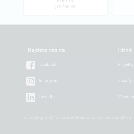
618,17 €
(
15 000 Kč
)
Najdete nás na
Hithit
Facebook
Projekty
Instagram
Začať pr
LinkedIn
Všetko o
© Copyright 2012 – 2026 Hithit s.r.o., Karolinská 654/2,