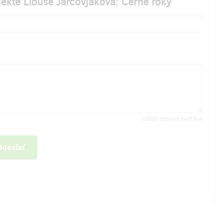
ekte Libuše Jarcovjáková: Černé roky
1000
znakov zostáva
Odoslať