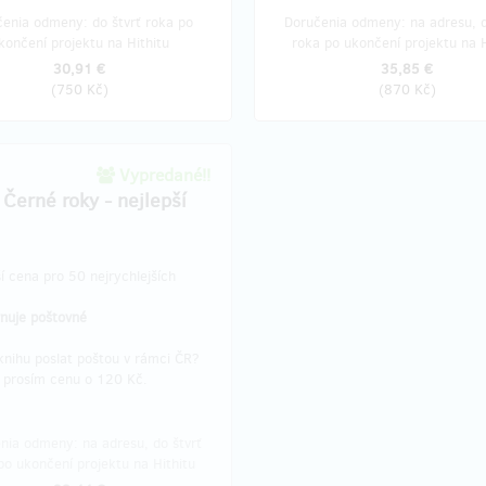
enia odmeny: do štvrť roka po
Doručenia odmeny: na adresu, d
končení projektu na Hithitu
roka po ukončení projektu na H
30,91 €
35,85 €
(
750 Kč
)
(
870 Kč
)
Vypredané!!
 Černé roky - nejlepší
ší cena pro 50 nejrychlejších
rnuje poštovné
knihu poslat poštou v rámci ČR?
 prosím cenu o 120 Kč.
nia odmeny: na adresu, do štvrť
po ukončení projektu na Hithitu