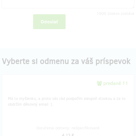
1000
znakov zostáva
Odoslať
Vyberte si odmenu za váš príspevok
predané 11
Má to myšlenku, a proto vás rád podpořím alespoň stovkou a za to
obdržím děkovný email :).
Doručenia odmeny: nešpecifikované
4,13 €