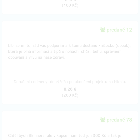
(
100 Kč
)
predané 12
Líbí se mi to, rád vás podpořím a k tomu dostanu knížečku (ebook),
která je plná informací a tipů o nohách, chůzi, běhu, správném
obouvání a vlivu na naše zdraví.
Doručenia odmeny: do týždňa po ukončení projektu na Hithitu
8,26 €
(
200 Kč
)
predané 78
Chtěl bych Skinners, ale v kapse mám teď jen 300 Kč a tak je