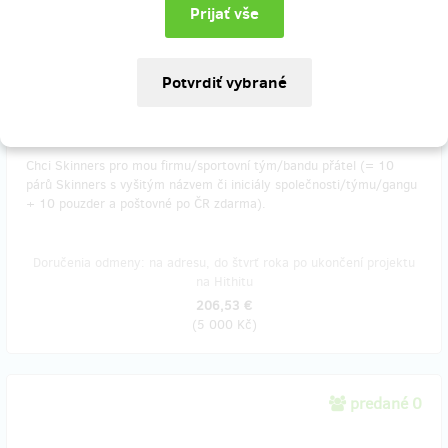
103,26 €
(
2 500 Kč
)
predané 7
Chci Skinners pro mou firmu/sportovní tým/bandu přátel (= 10
párů Skinners s vyšitým názvem či iniciály společnosti/týmu/gangu
+ 10 pouzder a poštovné po ČR zdarma).
Doručenia odmeny: na adresu, do štvrť roka po ukončení projektu
na Hithitu
206,53 €
(
5 000 Kč
)
predané 0