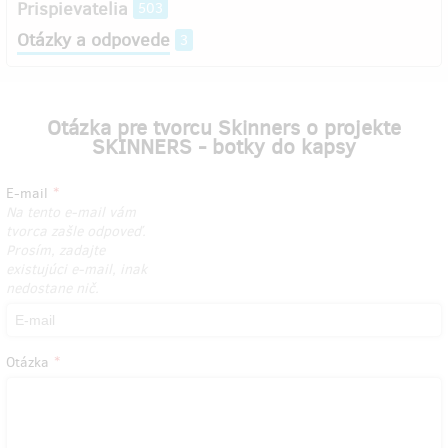
Prispievatelia
503
Otázky a odpovede
3
Otázka pre tvorcu Skinners o projekte
SKINNERS - botky do kapsy
E-mail
Na tento e-mail vám
tvorca zašle odpoveď.
Prosím, zadajte
existujúci e-mail, inak
nedostane nič.
Otázka