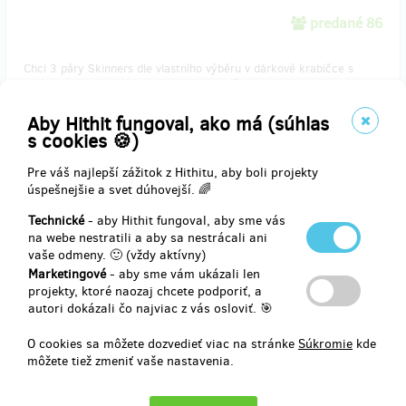
predané 86
Chci 3 páry Skinners dle vlastního výběru v dárkové krabičce s
věnováním (+ 3 pouzdra a poštovné po ČR zdarma).
Aby Hithit fungoval, ako má (súhlas
s cookies 🍪)
Doručenia odmeny: na adresu, do štvrť roka po ukončení projektu
na Hithitu
Pre váš najlepší zážitok z Hithitu, aby boli projekty
82,61 €
úspešnejšie a svet dúhovejší. 🌈
(
2 000 Kč
)
Technické
- aby Hithit fungoval, aby sme vás
na webe nestratili a aby sa nestrácali ani
vaše odmeny. 🙂 (vždy aktívny)
predané 33
Marketingové
- aby sme vám ukázali len
projekty, ktoré naozaj chcete podporiť, a
autori dokázali čo najviac z vás osloviť. 🎯
Chci Skinners pro celou rodinu! (= 4 páry Skinners + dárková
krabička + 4 ochranná pouzdra a poštovné po ČR zdarma).
O cookies sa môžete dozvedieť viac na stránke
Súkromie
kde
môžete tiež zmeniť vaše nastavenia.
Doručenia odmeny: na adresu, do štvrť roka po ukončení projektu
na Hithitu