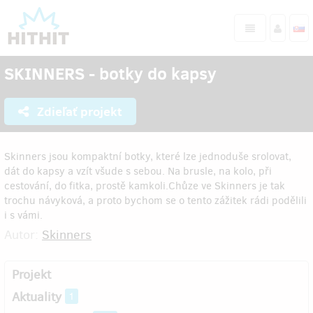
SKINNERS - botky do kapsy
Zdieľať projekt
Skinners jsou kompaktní botky, které lze jednoduše srolovat,
dát do kapsy a vzít všude s sebou. Na brusle, na kolo, při
cestování, do fitka, prostě kamkoli.Chůze ve Skinners je tak
trochu návyková, a proto bychom se o tento zážitek rádi podělili
i s vámi.
Autor:
Skinners
Projekt
Aktuality
1