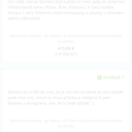
Chci vidět, kdo za Skinners stojí a proto si s nimi zajdu na společnou
reflexní masáž nohou (Praha, Brno, Olomouc), k tomu osobně
dostanu 3 páry Skinners s mými monogramy a pouzdry v dárkovém
balení s věnováním.
Doručenia odmeny: na adresu, do štvrť roka po ukončení projektu
na Hithitu
413,05 €
(
10 000 Kč
)
predané 1
Skinners se mi líbí tak moc, že je chci mít vyrobené na míru přesně
podle mojí nohy. Autoři za mnou přijedou a udělají mi 5 párů
Skinners s monogramy. Vím, že to bude zážitek! :)
Doručenia odmeny: na adresu, do štvrť roka po ukončení projektu
na Hithitu