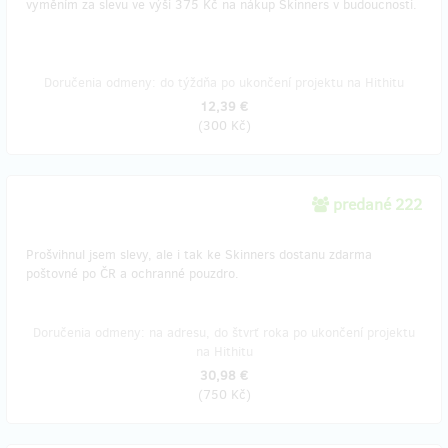
vyměním za slevu ve výši 375 Kč na nákup Skinners v budoucnosti.
Doručenia odmeny: do týždňa po ukončení projektu na Hithitu
12,39 €
(
300 Kč
)
predané 222
Prošvihnul jsem slevy, ale i tak ke Skinners dostanu zdarma
poštovné po ČR a ochranné pouzdro.
Doručenia odmeny: na adresu, do štvrť roka po ukončení projektu
na Hithitu
30,98 €
(
750 Kč
)