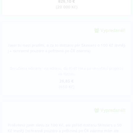
826,10 €
(
20 000 Kč
)
Vypredané!!
Jsem tu mezi prvními, a za to dostanu pár Skinners o 100 Kč levněji
(+ ochranné pouzdro a poštovné po ČR zdarma).
Doručenia odmeny: na adresu, do štvrť roka po ukončení projektu
na Hithitu
26,85 €
(
650 Kč
)
Vypredané!!
Prošvihnul jsem slevu za 100 Kč, ale pořád dostanu Skinners o 50
Kč levněji (ochranné pouzdro a poštovné po ČR zdarma mám ale