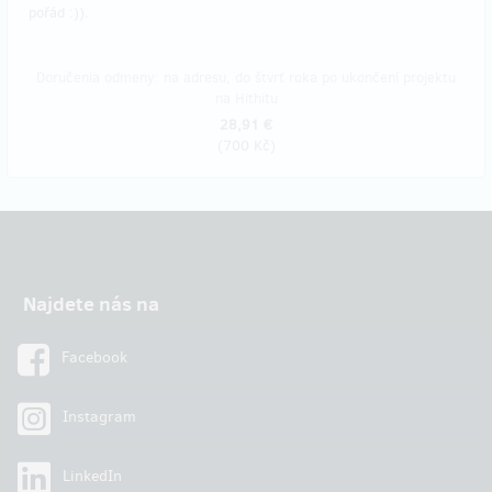
pořád :)).
Doručenia odmeny: na adresu, do štvrť roka po ukončení projektu
na Hithitu
28,91 €
(
700 Kč
)
Najdete nás na
Facebook
Instagram
LinkedIn