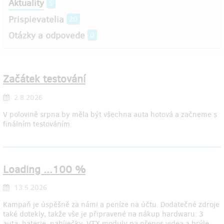
Aktuality
5
Prispievatelia
20
Otázky a odpovede
0
Začátek testování
2.8.2026
V polovině srpna by měla být všechna auta hotová a začneme s
finálním testováním.
Loading ...100 %
13.5.2026
Kampaň je úspěšně za námi a peníze na účtu. Dodatečné zdroje
také dotekly, takže vše je připravené na nákup hardwaru: 3
auta, baterie, nabíječky, VTX moduly na přenos videa a brýle.