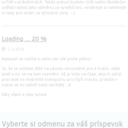
určitě o prázdninách. Takže pokud budete chtít vašim školákům
udělat radost jako odměnu za vysvědčení, neváhejte a naklikejte
si tady pre-order za výhodné ceny. :-)
Loading ... 20 %
5.3.2026
Kampaň se načítá a zatím jde vše podle plánu!
To, že se můžete těšit na závody minimálně pro 4 hráče, stále
platí a nic se na tom nezmění. Už je tedy na čase, abych začal
pracovat na mobilním transportu pro čtyři macky, protože v
rukou se mi vážně nosit nechtějí :-D
Díky všem a stay tuned.
Vyberte si odmenu za váš príspevok