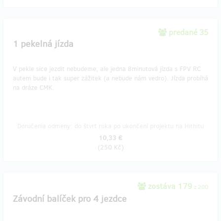
predané 35
1 pekelná jízda
V pekle sice jezdit nebudeme, ale jedna 8minutová jízda s FPV RC
autem bude i tak super zážitek (a nebude nám vedro). Jízda probíhá
na dráze CMK.
Doručenia odmeny: do štvrť roka po ukončení projektu na Hithitu
10,33 €
(
250 Kč
)
zostáva 179
z 200
Závodní balíček pro 4 jezdce