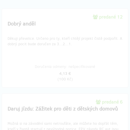
predané 12
Dobrý anděl
Děkuji převelice. Určeno pro ty, kteří chtějí projekt čistě podpořit. A
dobrý pocit bude doručen za 3...2...1.
Doručenia odmeny: nešpecifikované
4,13 €
(
100 Kč
)
predané 6
Daruj jízdu: Zážitek pro děti z dětských domovů
Možná si na závodění sami netroufáte, ale můžete ho dopřát těm,
kteří v životě startují z nevýhodné pozice. FPV závody RC aut jsou