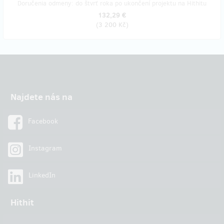
Doručenia odmeny: do štvrť roka po ukončení projektu na Hithitu
132,29 €
(
3 200 Kč
)
Najdete nás na
Facebook
Instagram
LinkedIn
Hithit