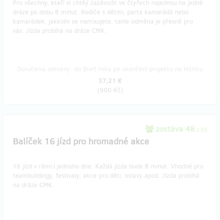
Pro všechny, kteří si chtějí zazávodit ve čtyřech najednou na jedné
dráze po dobu 8 minut. Rodiče s dětmi, parta kamarádů nebo
kamarádek, jakkoliv se namixujete, tahle odměna je přesně pro
vás. Jízda probíhá na dráze CMK.
Doručenia odmeny: do štvrť roka po ukončení projektu na Hithitu
37,21 €
(
900 Kč
)
zostáva 48
z 50
Balíček 16 jízd pro hromadné akce
16 jízd v rámci jednoho dne. Každá jízda bude 8 minut. Vhodné pro
teambuildingy, festivaly, akce pro děti, oslavy apod. Jízda probíhá
na dráze CMK.