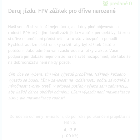
predané 0
Daruj jízdu: FPV zážitek pro dříve narozené
Naši senioři si zaslouží nejen úctu, ale i dny plné objevování a
radosti. FPV brýle jim dovolí zažít jízdu v autě z perspektivy, kterou
si dříve neuměli ani představit – a to vše v bezpečí a pohodlí.
Rychlost aut lze elektronicky snížit, aby byl zážitek čistě o
potěšení. Jako odměnu vám zašlu videa a fotky z akce. Vaše
podpora jim dokáže nejenom že na ně svět nezapomněl, ale také že
na dobrodružství není nikdy pozdě.
Čím více se vybere, tím více výjezdů proběhne. Náklady každého
výjezdu se budou lišit v závislosti na vzdálenosti, počtu závodníků a
náročnosti tvorby tratě. V případě potřeby výjezd sám zafinancuji,
aby každý dárce obdržel odměnu. Cílem výjezdů není maximalizace
zisku, ale maximalizace radosti.
Doručenia odmeny: e-mailom, do pol roka po ukončení projektu na
Hithitu
4,13 €
(
100 Kč
)