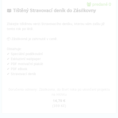
predané 0
📖 Tištěný Stravovací deník do Zásilkovny
​Získejte tištěnou verzi Stravovacího deníku, kterou vám zašlu již
tento rok po létě.
📦 Zásilkovné je zahrnuté v ceně.
Obsahuje:
✔ Speciální poděkování
✔ Exkluzivní wallpaper
✔ PDF motivační plakát
✔ PDF eBook
✔ Stravovací deník
Doručenia odmeny: Zásilkovna, do štvrť roka po ukončení projektu
na Hithitu
14,79 €
(
359 Kč
)