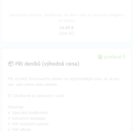
Doručenia odmeny: Zásilkovna, do štvrť roka po ukončení projektu
na Hithitu
24,69 €
(
599 Kč
)
predané 0
📦 Pět deníků (výhodná cena)
Pět výtisků Stravovacího deníku za nejvýhodnější cenu, ať už pro
vás, vaši rodinu nebo přátele.
📦 Zásilkovné je zahrnuté v ceně.
Obsahuje:
✔ Speciální poděkování
✔ Exkluzivní wallpaper
✔ PDF motivační plakát
✔ PDF eBook