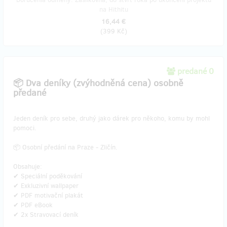
na Hithitu
16,44 €
(
399 Kč
)
predané 0
📦 Dva deníky (zvýhodněná cena) osobně
předané
Jeden deník pro sebe, druhý jako dárek pro někoho, komu by mohl
pomoci.
📦 Osobní předání na Praze - Zličín.
Obsahuje:
✔ Speciální poděkování
✔ Exkluzivní wallpaper
✔ PDF motivační plakát
✔ PDF eBook
✔ 2x Stravovací deník