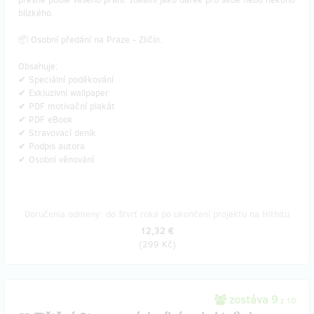
blízkého.
📦 Osobní předání na Praze - Zličín.
Obsahuje:
✔ Speciální poděkování
✔ Exkluzivní wallpaper
✔ PDF motivační plakát
✔ PDF eBook
✔ Stravovací deník
✔ Podpis autora
✔ Osobní věnování
Doručenia odmeny: do štvrť roka po ukončení projektu na Hithitu
12,32 €
(
299 Kč
)
zostáva 9
z 10