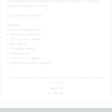
další projekty. Získáte přednostní přístup k novinkám a možnost
aktivně se podílet na tvorbě.
📦 Zásilkovné je zdarma!
Obsahuje:
✔ Speciální poděkování
✔ Exkluzivní wallpaper
✔ PDF motivační plakát
✔ PDF eBook
✔ Stravovací deník
✔ Podpis autora
✔ 1/10 strany v deníku
✔ Spolutvorba dalších projektů
Doručenia odmeny: Zásilkovna, do štvrť roka po ukončení projektu
na Hithitu
98,87 €
(
2 399 Kč
)