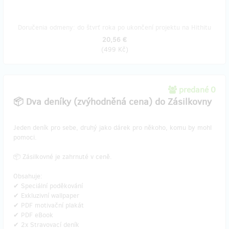
Doručenia odmeny: do štvrť roka po ukončení projektu na Hithitu
20,56 €
(
499 Kč
)
predané 0
📦 Dva deníky (zvýhodněná cena) do Zásilkovny
Jeden deník pro sebe, druhý jako dárek pro někoho, komu by mohl
pomoci.
📦 Zásilkovné je zahrnuté v ceně.
Obsahuje:
✔ Speciální poděkování
✔ Exkluzivní wallpaper
✔ PDF motivační plakát
✔ PDF eBook
✔ 2x Stravovací deník