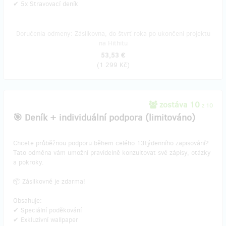
✔ 5x Stravovací deník
Doručenia odmeny: Zásilkovna, do štvrť roka po ukončení projektu
na Hithitu
53,53 €
(
1 299 Kč
)
zostáva 10
z 10
🎯 Deník + individuální podpora (limitováno)
Chcete průběžnou podporu během celého 13týdenního zapisování?
Tato odměna vám umožní pravidelně konzultovat své zápisy, otázky
a pokroky.
📦 Zásilkovné je zdarma!
Obsahuje:
✔ Speciální poděkování
✔ Exkluzivní wallpaper