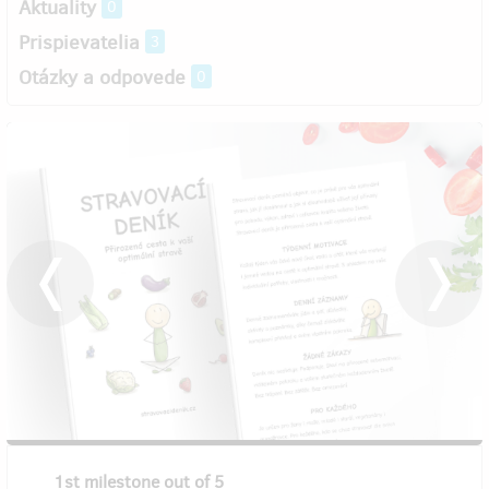
Aktuality
0
Prispievatelia
3
Otázky a odpovede
0
1st milestone out of 5
2nd mi