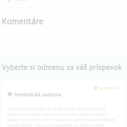
Komentáre
Vyberte si odmenu za váš príspevok
predané 0
💛 Symbolická podpora
Chcete podpořit projekt jen proto, že vám dává smysl? Vaší
podpory si nesmírně vážím a s radostí vám veřejně poděkuji v
deníku i na sociálních sítích. Navíc vám pošlu tematický wallpaper
pro váš počítač. Pokud chcete podpořit víc, částku můžete