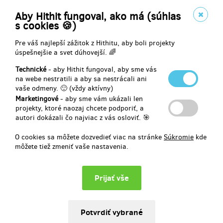
Obsahuje:
Aby Hithit fungoval, ako má (súhlas
✔ Speciální poděkování
s cookies 🍪)
✔ Exkluzivní wallpaper
✔ PDF motivační plakát
Pre váš najlepší zážitok z Hithitu, aby boli projekty
✔ PDF eBook
úspešnejšie a svet dúhovejší. 🌈
✔ Stravovací deník
Technické
- aby Hithit fungoval, aby sme vás
na webe nestratili a aby sa nestrácali ani
vaše odmeny. 🙂 (vždy aktívny)
Marketingové
- aby sme vám ukázali len
Doručenia odmeny: do štvrť roka po ukončení projektu na Hithitu
projekty, ktoré naozaj chcete podporiť, a
10,67 €
autori dokázali čo najviac z vás osloviť. 🎯
(
259 Kč
)
O cookies sa môžete dozvedieť viac na stránke
Súkromie
kde
môžete tiež zmeniť vaše nastavenia.
predané 0
🖊️ Deník + podpis autora osobně předaný
Chcete svůj deník s podpisem? Tištěná verze Stravovacího deníku
podepsaná autorem + vše z předchozích odměn.