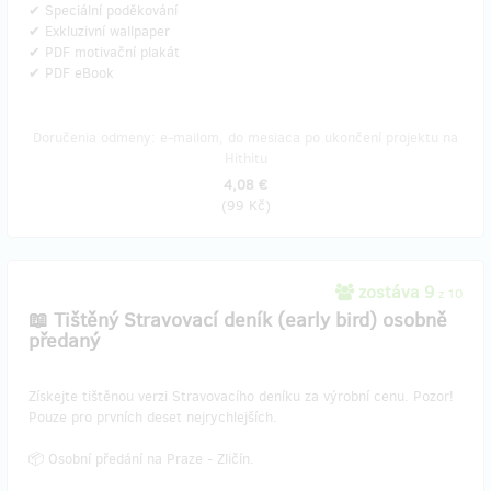
✔ Speciální poděkování
✔ Exkluzivní wallpaper
✔ PDF motivační plakát
✔ PDF eBook
Doručenia odmeny: e-mailom, do mesiaca po ukončení projektu na
Hithitu
4,08 €
(
99 Kč
)
zostáva 9
z 10
📖 Tištěný Stravovací deník (early bird) osobně
předaný
​Získejte tištěnou verzi Stravovacího deníku za výrobní cenu. Pozor!
Pouze pro prvních deset nejrychlejších.
📦 Osobní předání na Praze - Zličín.