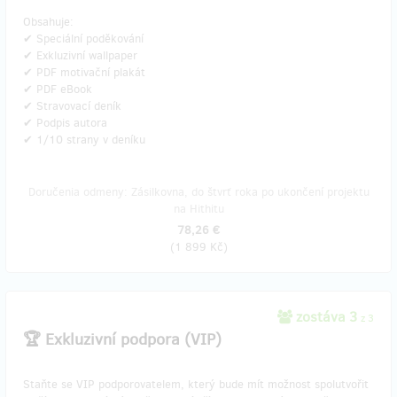
Obsahuje:
✔ Speciální poděkování
✔ Exkluzivní wallpaper
✔ PDF motivační plakát
✔ PDF eBook
✔ Stravovací deník
✔ Podpis autora
✔ 1/10 strany v deníku
Doručenia odmeny: Zásilkovna, do štvrť roka po ukončení projektu
na Hithitu
78,26 €
(
1 899 Kč
)
zostáva 3
z 3
🏆 Exkluzivní podpora (VIP)
Staňte se VIP podporovatelem, který bude mít možnost spolutvořit