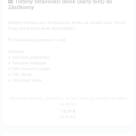
📖 Tištěný Stravovací deník (early bird) do
Zásilkovny
​Získejte tištěnou verzi Stravovacího deníku za výrobní cenu. Pozor!
Pouze pro prvních deset nejrychlejších.
📦 Zásilkovné je zahrnuté v ceně.
Obsahuje:
✔ Speciální poděkování
✔ Exkluzivní wallpaper
✔ PDF motivační plakát
✔ PDF eBook
✔ Stravovací deník
Doručenia odmeny: Zásilkovna, do štvrť roka po ukončení projektu
na Hithitu
13,15 €
(
319 Kč
)