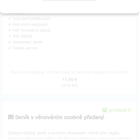
📦 Osobní předání na Praze - Zličín.
Obsahuje:
✔ Speciální poděkování
✔ Exkluzivní wallpaper
✔ PDF motivační plakát
✔ PDF eBook
✔ Stravovací deník
✔ Podpis autora
Doručenia odmeny: do štvrť roka po ukončení projektu na Hithitu
11,50 €
(
279 Kč
)
predané 0
💌 Deník s věnováním osobně předaný
​Získejte tištěný deník s osobním věnováním, které vám napíšu
přesně podle vašeho přání. Ideální jako dárek pro sebe nebo někoho