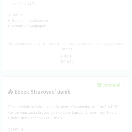
libovolně navýšit.
Obsahuje:
✔ Speciální poděkování
✔ Exkluzivní wallpaper
Doručenia odmeny: e-mailom, do mesiaca po ukončení projektu na
Hithitu
2,02 €
(
49 Kč
)
predané 1
📥 Ebook Stravovací deník
Získejte elektronickou verzi Stravovacího deníku ve formátu PDF,
kterou vám zašlu krátce po skončení kampaně na e-mail. Navíc
získáte motivační plakát k tisku.
Obsahuje: