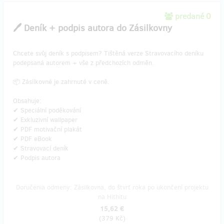
predané 0
🖊️ Deník + podpis autora do Zásilkovny
Chcete svůj deník s podpisem? Tištěná verze Stravovacího deníku
podepsaná autorem + vše z předchozích odměn.
📦 Zásilkovné je zahrnuté v ceně.
Obsahuje:
✔ Speciální poděkování
✔ Exkluzivní wallpaper
✔ PDF motivační plakát
✔ PDF eBook
✔ Stravovací deník
✔ Podpis autora
Doručenia odmeny: Zásilkovna, do štvrť roka po ukončení projektu
na Hithitu
15,62 €
(
379 Kč
)