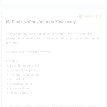
predané 0
💌 Deník s věnováním do Zásilkovny
​Získejte tištěný deník s osobním věnováním, které vám napíšu
přesně podle vašeho přání. Ideální jako dárek pro sebe nebo někoho
blízkého.
📦 Zásilkovné je zahrnuté v ceně.
Obsahuje:
✔ Speciální poděkování
✔ Exkluzivní wallpaper
✔ PDF motivační plakát
✔ PDF eBook
✔ Stravovací deník
✔ Podpis autora
✔ Osobní věnování
Doručenia odmeny: Zásilkovna, do štvrť roka po ukončení projektu