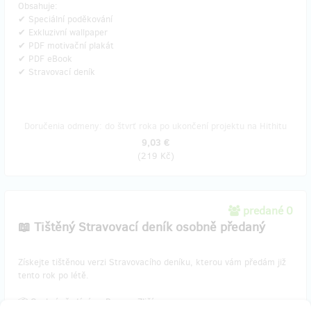
Obsahuje:
✔ Speciální poděkování
✔ Exkluzivní wallpaper
✔ PDF motivační plakát
✔ PDF eBook
✔ Stravovací deník
Doručenia odmeny: do štvrť roka po ukončení projektu na Hithitu
9,03 €
(
219 Kč
)
predané 0
📖 Tištěný Stravovací deník osobně předaný
​Získejte tištěnou verzi Stravovacího deníku, kterou vám předám již
tento rok po létě.
📦 Osobní předání na Praze - Zličín.