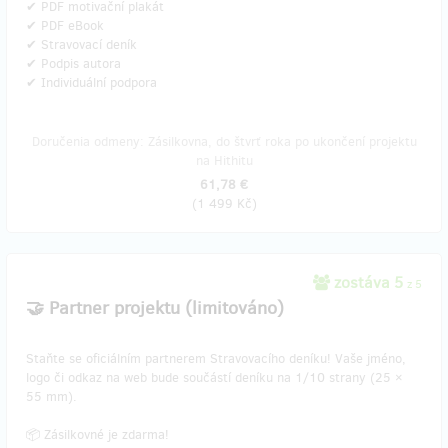
✔ PDF motivační plakát
✔ PDF eBook
✔ Stravovací deník
✔ Podpis autora
✔ Individuální podpora
Doručenia odmeny: Zásilkovna, do štvrť roka po ukončení projektu
na Hithitu
61,78 €
(
1 499 Kč
)
zostáva 5
z 5
🤝 Partner projektu (limitováno)
Staňte se oficiálním partnerem Stravovacího deníku! Vaše jméno,
logo či odkaz na web bude součástí deníku na 1/10 strany (25 ×
55 mm).
📦 Zásilkovné je zdarma!