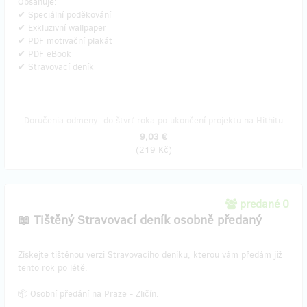
Obsahuje:
✔ Speciální poděkování
✔ Exkluzivní wallpaper
✔ PDF motivační plakát
✔ PDF eBook
✔ Stravovací deník
Doručenia odmeny: do štvrť roka po ukončení projektu na Hithitu
9,03 €
(
219 Kč
)
predané 0
📖 Tištěný Stravovací deník osobně předaný
​Získejte tištěnou verzi Stravovacího deníku, kterou vám předám již
tento rok po létě.
📦 Osobní předání na Praze - Zličín.