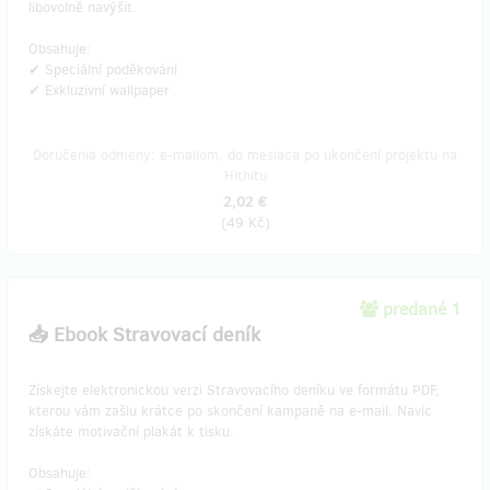
libovolně navýšit.
Obsahuje:
✔ Speciální poděkování
✔ Exkluzivní wallpaper
Doručenia odmeny: e-mailom, do mesiaca po ukončení projektu na
Hithitu
2,02 €
(
49 Kč
)
predané 1
📥 Ebook Stravovací deník
Získejte elektronickou verzi Stravovacího deníku ve formátu PDF,
kterou vám zašlu krátce po skončení kampaně na e-mail. Navíc
získáte motivační plakát k tisku.
Obsahuje: