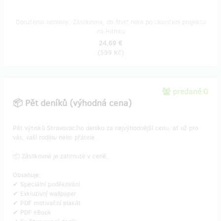
Doručenia odmeny: Zásilkovna, do štvrť roka po ukončení projektu
na Hithitu
24,69 €
(
599 Kč
)
predané 0
📦 Pět deníků (výhodná cena)
Pět výtisků Stravovacího deníku za nejvýhodnější cenu, ať už pro
vás, vaši rodinu nebo přátele.
📦 Zásilkovné je zahrnuté v ceně.
Obsahuje:
✔ Speciální poděkování
✔ Exkluzivní wallpaper
✔ PDF motivační plakát
✔ PDF eBook