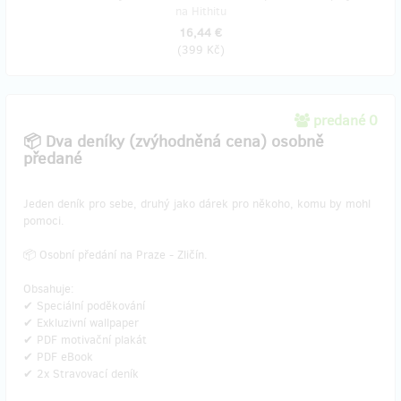
na Hithitu
16,44 €
(
399 Kč
)
predané 0
📦 Dva deníky (zvýhodněná cena) osobně
předané
Jeden deník pro sebe, druhý jako dárek pro někoho, komu by mohl
pomoci.
📦 Osobní předání na Praze - Zličín.
Obsahuje:
✔ Speciální poděkování
✔ Exkluzivní wallpaper
✔ PDF motivační plakát
✔ PDF eBook
✔ 2x Stravovací deník