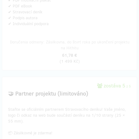
✔ PDF motivační plakát
✔ PDF eBook
✔ Stravovací deník
✔ Podpis autora
✔ Individuální podpora
Doručenia odmeny: Zásilkovna, do štvrť roka po ukončení projektu
na Hithitu
61,78 €
(
1 499 Kč
)
zostáva 5
z 5
🤝 Partner projektu (limitováno)
Staňte se oficiálním partnerem Stravovacího deníku! Vaše jméno,
logo či odkaz na web bude součástí deníku na 1/10 strany (25 ×
55 mm).
📦 Zásilkovné je zdarma!