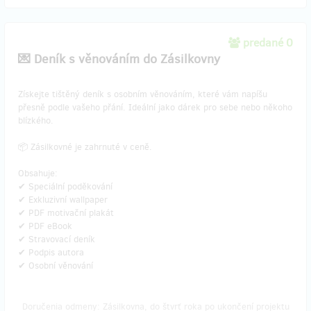
predané 0
💌 Deník s věnováním do Zásilkovny
​Získejte tištěný deník s osobním věnováním, které vám napíšu
přesně podle vašeho přání. Ideální jako dárek pro sebe nebo někoho
blízkého.
📦 Zásilkovné je zahrnuté v ceně.
Obsahuje:
✔ Speciální poděkování
✔ Exkluzivní wallpaper
✔ PDF motivační plakát
✔ PDF eBook
✔ Stravovací deník
✔ Podpis autora
✔ Osobní věnování
Doručenia odmeny: Zásilkovna, do štvrť roka po ukončení projektu