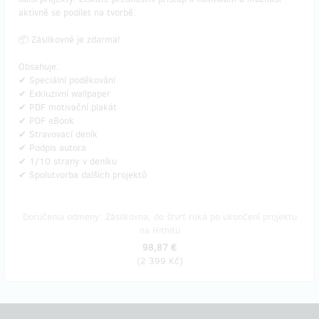
aktivně se podílet na tvorbě.
📦 Zásilkovné je zdarma!
Obsahuje:
✔ Speciální poděkování
✔ Exkluzivní wallpaper
✔ PDF motivační plakát
✔ PDF eBook
✔ Stravovací deník
✔ Podpis autora
✔ 1/10 strany v deníku
✔ Spolutvorba dalších projektů
Doručenia odmeny: Zásilkovna, do štvrť roka po ukončení projektu
na Hithitu
98,87 €
(
2 399 Kč
)