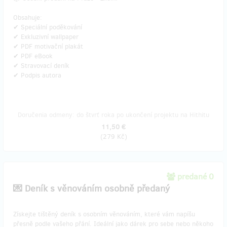
Obsahuje:
✔ Speciální poděkování
✔ Exkluzivní wallpaper
✔ PDF motivační plakát
✔ PDF eBook
✔ Stravovací deník
✔ Podpis autora
Doručenia odmeny: do štvrť roka po ukončení projektu na Hithitu
11,50 €
(
279 Kč
)
predané 0
💌 Deník s věnováním osobně předaný
​Získejte tištěný deník s osobním věnováním, které vám napíšu
přesně podle vašeho přání. Ideální jako dárek pro sebe nebo někoho