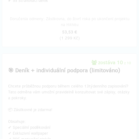
✔ 5x Stravovací deník
Doručenia odmeny: Zásilkovna, do štvrť roka po ukončení projektu
na Hithitu
53,53 €
(
1 299 Kč
)
zostáva 10
z 10
🎯 Deník + individuální podpora (limitováno)
Chcete průběžnou podporu během celého 13týdenního zapisování?
Tato odměna vám umožní pravidelně konzultovat své zápisy, otázky
a pokroky.
📦 Zásilkovné je zdarma!
Obsahuje:
✔ Speciální poděkování
✔ Exkluzivní wallpaper