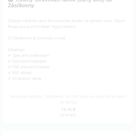
Zásilkovny
​Získejte tištěnou verzi Stravovacího deníku za výrobní cenu. Pozor!
Pouze pro prvních deset nejrychlejších.
📦 Zásilkovné je zahrnuté v ceně.
Obsahuje:
✔ Speciální poděkování
✔ Exkluzivní wallpaper
✔ PDF motivační plakát
✔ PDF eBook
✔ Stravovací deník
Doručenia odmeny: Zásilkovna, do štvrť roka po ukončení projektu
na Hithitu
13,15 €
(
319 Kč
)