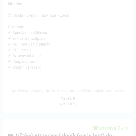
blízkého.
📦 Osobní předání na Praze - Zličín.
Obsahuje:
✔ Speciální poděkování
✔ Exkluzivní wallpaper
✔ PDF motivační plakát
✔ PDF eBook
✔ Stravovací deník
✔ Podpis autora
✔ Osobní věnování
Doručenia odmeny: do štvrť roka po ukončení projektu na Hithitu
12,32 €
(
299 Kč
)
zostáva 9
z 10
📖 Tištěný Stravovací deník (early bird) do