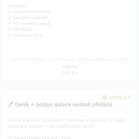
Obsahuje:
✔ Speciální poděkování
✔ Exkluzivní wallpaper
✔ PDF motivační plakát
✔ PDF eBook
✔ Stravovací deník
Doručenia odmeny: do štvrť roka po ukončení projektu na Hithitu
10,67 €
(
259 Kč
)
predané 0
🖊️ Deník + podpis autora osobně předaný
Chcete svůj deník s podpisem? Tištěná verze Stravovacího deníku
podepsaná autorem + vše z předchozích odměn.
📦 Osobní předání na Praze - Zličín.