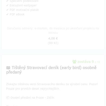
✔ Speciální poděkování
✔ Exkluzivní wallpaper
✔ PDF motivační plakát
✔ PDF eBook
Doručenia odmeny: e-mailom, do mesiaca po ukončení projektu na
Hithitu
4,08 €
(
99 Kč
)
zostáva 9
z 10
📖 Tištěný Stravovací deník (early bird) osobně
předaný
​Získejte tištěnou verzi Stravovacího deníku za výrobní cenu. Pozor!
Pouze pro prvních deset nejrychlejších.
📦 Osobní předání na Praze - Zličín.