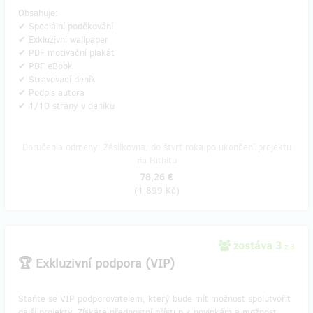
Obsahuje:
✔ Speciální poděkování
✔ Exkluzivní wallpaper
✔ PDF motivační plakát
✔ PDF eBook
✔ Stravovací deník
✔ Podpis autora
✔ 1/10 strany v deníku
Doručenia odmeny: Zásilkovna, do štvrť roka po ukončení projektu
na Hithitu
78,26 €
(
1 899 Kč
)
zostáva 3
z 3
🏆 Exkluzivní podpora (VIP)
Staňte se VIP podporovatelem, který bude mít možnost spolutvořit
další projekty. Získáte přednostní přístup k novinkám a možnost