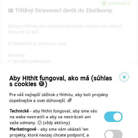
predané 0
📖 Tištěný Stravovací deník do Zásilkovny
​Získejte tištěnou verzi Stravovacího deníku, kterou vám zašlu již
tento rok po létě.
📦 Zásilkovné je zahrnuté v ceně.
Obsahuje:
✔ Speciální poděkování
✔ Exkluzivní wallpaper
✔ PDF motivační plakát
Aby Hithit fungoval, ako má (súhlas
✔ PDF eBook
s cookies 🍪)
✔ Stravovací deník
Pre váš najlepší zážitok z Hithitu, aby boli projekty
úspešnejšie a svet dúhovejší. 🌈
Doručenia odmeny: Zásilkovna, do štvrť roka po ukončení projektu
na Hithitu
Technické
- aby Hithit fungoval, aby sme vás
14,79 €
na webe nestratili a aby sa nestrácali ani
(
359 Kč
)
vaše odmeny. 🙂 (vždy aktívny)
Marketingové
- aby sme vám ukázali len
projekty, ktoré naozaj chcete podporiť, a