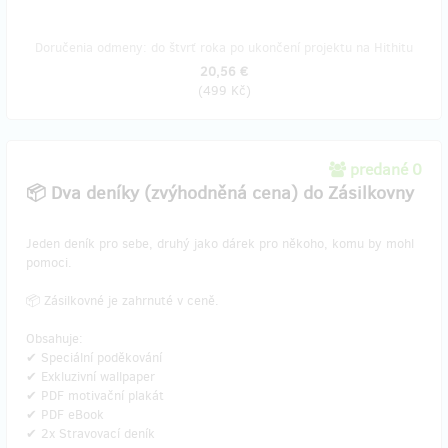
Doručenia odmeny: do štvrť roka po ukončení projektu na Hithitu
20,56 €
(
499 Kč
)
predané 0
📦 Dva deníky (zvýhodněná cena) do Zásilkovny
Jeden deník pro sebe, druhý jako dárek pro někoho, komu by mohl
pomoci.
📦 Zásilkovné je zahrnuté v ceně.
Obsahuje:
✔ Speciální poděkování
✔ Exkluzivní wallpaper
✔ PDF motivační plakát
✔ PDF eBook
✔ 2x Stravovací deník