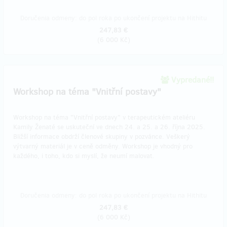
Doručenia odmeny: do pol roka po ukončení projektu na Hithitu
247,83 €
(
6 000 Kč
)
Vypredané!!
Workshop na téma "Vnitřní postavy"
Workshop na téma "Vnitřní postavy" v terapeutickém ateliéru
Kamily Ženaté se uskuteční ve dnech 24. a 25. a 26. října 2025.
Bližší informace obdrží členové skupiny v pozvánce. Veškerý
výtvarný materiál je v ceně odměny. Workshop je vhodný pro
každého, i toho, kdo si myslí, že neumí malovat.
Doručenia odmeny: do pol roka po ukončení projektu na Hithitu
247,83 €
(
6 000 Kč
)