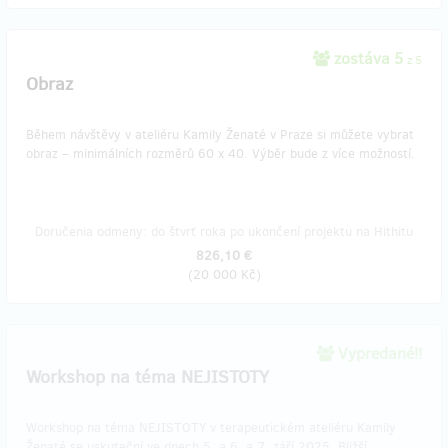
zostáva 5
z 5
Obraz
Během návštěvy v ateliéru Kamily Ženaté v Praze si můžete vybrat
obraz – minimálních rozměrů 60 x 40. Výběr bude z více možností.
Doručenia odmeny: do štvrť roka po ukončení projektu na Hithitu
826,10 €
(
20 000 Kč
)
Vypredané!!
Workshop na téma NEJISTOTY
Workshop na téma NEJISTOTY v terapeutickém ateliéru Kamily
Ženaté se uskuteční ve dnech 5. a 6. a 7. září 2025. Bližší