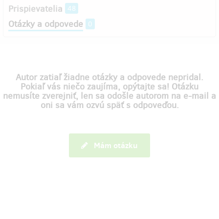
Prispievatelia
48
Otázky a odpovede
0
Autor zatiaľ žiadne otázky a odpovede nepridal.
Pokiaľ vás niečo zaujíma, opýtajte sa! Otázku
nemusíte zverejniť, len sa odošle autorom na e-mail a
oni sa vám ozvú späť s odpoveďou.
Mám otázku