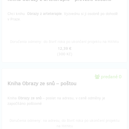
Chci knihu
Obrazy z arteterapie
. Vyzvednu si ji osobně po dohodě
v Praze.
Doručenia odmeny: do štvrť roka po ukončení projektu na Hithitu
12,39 €
(
300 Kč
)
predané 0
Kniha Obrazy ze snů – poštou
Kniha
Obrazy ze snů
– poslat na adresu, v ceně odměny je
započítáno poštovné
Doručenia odmeny: na adresu, do štvrť roka po ukončení projektu
na Hithitu