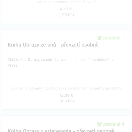
Doručenia odmeny: nešpecifikované
4,13 €
(
100 Kč
)
predané 1
Kniha Obrazy ze snů - převzetí osobně
Chci knihu
Obrazy ze snů
. Vyzvednu si ji osobně po dohodě v
Praze.
Doručenia odmeny: do štvrť roka po ukončení projektu na Hithitu
12,39 €
(
300 Kč
)
predané 4
Kniha Obrazy z arteterapie - převzetí osobně