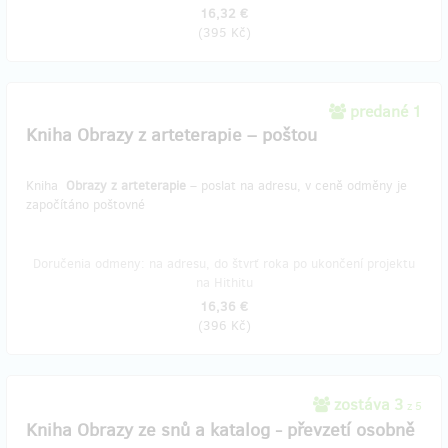
16,32 €
(
395 Kč
)
predané 1
Kniha Obrazy z arteterapie – poštou
Kniha
Obrazy z arteterapie
– poslat na adresu, v ceně odměny je
započítáno poštovné
Doručenia odmeny: na adresu, do štvrť roka po ukončení projektu
na Hithitu
16,36 €
(
396 Kč
)
zostáva 3
z 5
Kniha Obrazy ze snů a katalog - převzetí osobně