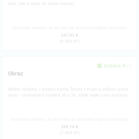
toho, kdo si myslí, že neumí malovat.
Doručenia odmeny: do pol roka po ukončení projektu na Hithitu
247,83 €
(
6 000 Kč
)
zostáva 4
z 5
Obraz
Během návštěvy v ateliéru Kamily Ženaté v Praze si můžete vybrat
obraz – minimálních rozměrů 30 x 30. Výběr bude z více možností.
Doručenia odmeny: do štvrť roka po ukončení projektu na Hithitu
289,14 €
(
7 000 Kč
)