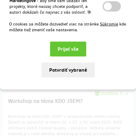
Marketingové
- aby sme vám ukázali len
2017. (Horizon událostí byl tříletý unikátní projekt, který Kamila
projekty, ktoré naozaj chcete podporiť, a
Ženatá koncipovala na základě autentického svědectví ze života
autori dokázali čo najviac z vás osloviť. 🎯
tříleté ženské skupiny. Katalog je výpravný s mnoha fotografiemi a
texty – jeho součástí je i text divadelní hry Lenky Lagronové. Chci
O cookies sa môžete dozvedieť viac na stránke
Súkromie
kde
knihu a katalog poslat na adresu, cena poštovného je zahrnuta v
môžete tiež zmeniť vaše nastavenia.
ceně odměny.
Doručenia odmeny: na adresu, do štvrť roka po ukončení projektu
na Hithitu
26,85 €
(
650 Kč
)
zostáva 1
z 8
Workshop na téma KDO JSEM?
Workshop na téma KDO JSEM? v terapeutickém ateliéru Kamily
Ženaté se uskuteční ve dnech 22. a 23. a 24. srpna 2025. Bližší
informace obdrží členové skupiny v pozvánce. Veškerý výtvarný
materiál je v ceně odměny. Workshop je vhodný pro každého, i