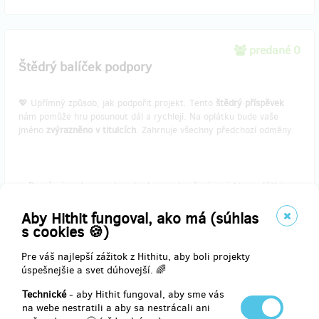
predané 0
Štědrý balíček podpory
💖 Upřímný způsob, jak podpořit projekt. Tento
štědrý příspěvek
nám pomůže hru posunout dál a rychleji. Na oplátku bude vaše
jméno
zvýrazněno v titulcích
. Zahrnuje všechny předchozí odměny.
Doručenia odmeny: do pol roka po ukončení projektu na Hithitu
31,00 €
Aby Hithit fungoval, ako má (súhlas
(
750 Kč
)
s cookies 🍪)
Pre váš najlepší zážitok z Hithitu, aby boli projekty
úspešnejšie a svet dúhovejší. 🌈
predané 0
Balíček pocty v herním světě
Technické
- aby Hithit fungoval, aby sme vás
na webe nestratili a aby sa nestrácali ani