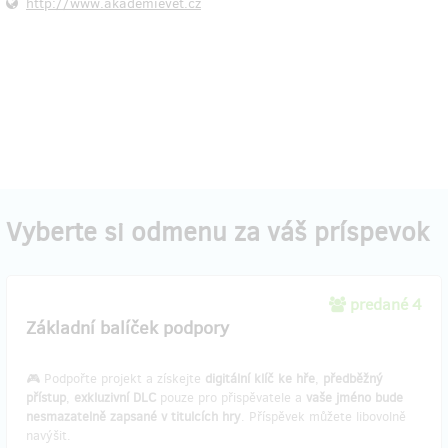
http://www.akademievet.cz
Vyberte si odmenu za váš príspevok
predané 4
Základní balíček podpory
🎮 Podpořte projekt a získejte
digitální klíč ke hře
,
předběžný
přístup
,
exkluzivní DLC
pouze pro přispěvatele a
vaše jméno bude
nesmazatelně zapsané v titulcích hry
. Příspěvek můžete libovolně
navýšit.