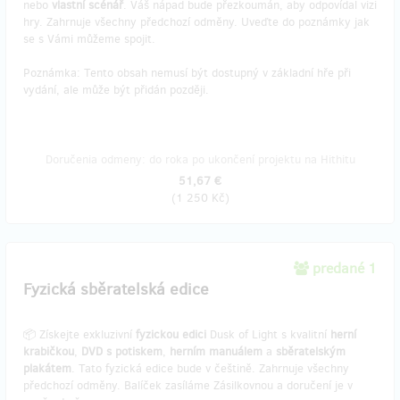
nebo
vlastní scénář
. Váš nápad bude přezkoumán, aby odpovídal vizi
hry. Zahrnuje všechny předchozí odměny. Uveďte do poznámky jak
se s Vámi můžeme spojit.
Poznámka: Tento obsah nemusí být dostupný v základní hře při
vydání, ale může být přidán později.
Doručenia odmeny: do roka po ukončení projektu na Hithitu
51,67 €
(
1 250 Kč
)
predané 1
Fyzická sběratelská edice
📦 Získejte exkluzivní
fyzickou edici
Dusk of Light s kvalitní
herní
krabičkou
,
DVD s potiskem
,
herním manuálem
a
sběratelským
plakátem
. Tato fyzická edice bude v češtině. Zahrnuje všechny
předchozí odměny. Balíček zasíláme Zásilkovnou a doručení je v