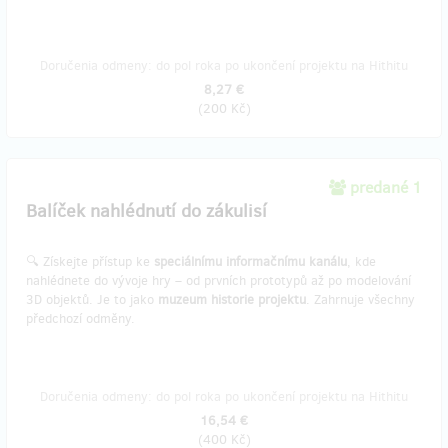
Doručenia odmeny: do pol roka po ukončení projektu na Hithitu
8,27 €
(
200 Kč
)
predané 1
Balíček nahlédnutí do zákulisí
🔍 Získejte přístup ke
speciálnímu informačnímu kanálu
, kde
nahlédnete do vývoje hry – od prvních prototypů až po modelování
3D objektů. Je to jako
muzeum historie projektu
. Zahrnuje všechny
předchozí odměny.
Doručenia odmeny: do pol roka po ukončení projektu na Hithitu
16,54 €
(
400 Kč
)