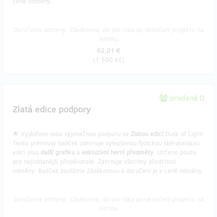
ceně odměny.
Doručenia odmeny: Zásilkovna, do pol roka po ukončení projektu na
Hithitu
62,01 €
(
1 500 Kč
)
predané 0
Zlatá edice podpory
🌟 Vyjádřete svou výjimečnou podporu se
Zlatou edicí
Dusk of Light!
Tento prémiový balíček zahrnuje vylepšenou fyzickou sběratelskou
edici plus
další grafiku
a
exkluzivní herní předměty
. Určeno pouze
pro nejoddanější přispěvatele. Zahrnuje všechny předchozí
odměny. Balíček zasíláme Zásilkovnou a doručení je v ceně odměny.
Doručenia odmeny: Zásilkovna, do pol roka po ukončení projektu na
Hithitu