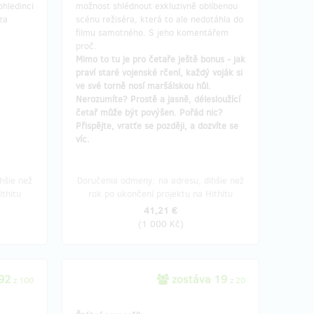
ohledinci
možnost shlédnout exkluzivně oblíbenou
za
scénu režiséra, která to ale nedotáhla do
filmu samotného. S jeho komentářem
proč.
Mimo to tu je pro četaře ještě bonus - jak
praví staré vojenské rčení, každý voják si
ve své torně nosí maršálskou hůl.
Nerozumíte? Prostě a jasně, délesloužící
četař může být povýšen. Pořád nic?
Přispějte, vratťe se později, a dozvíte se
víc.
hšie než
Doručenia odmeny: na adresu, dlhšie než
ithitu
rok po ukončení projektu na Hithitu
41,21 €
(
1 000 Kč
)
 92
zostáva 19
z 100
z 20