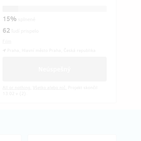
15%
splnené
62
ľudí prispelo
Film
Praha, Hlavní město Praha, Česká republika
Neúspešný
All or nothing.
Všetko alebo nič.
Projekt skončil
13:02 v {2}.