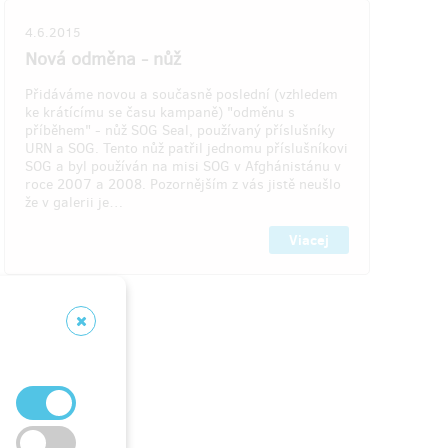
va 1
zostáva 17
z 1
z 17
4.6.2015
Nová odměna - nůž
Major
Zahrajte si ve filmu - odměna odměn
Přidáváme novou a současně poslední (vzhledem
Zúčastníte se natáčení filmu - konkrétně
ke krátícímu se času kampaně) "odměnu s
. Tento
jeho zásadní části - desetidenního
příběhem" - nůž SOG Seal, používaný příslušníky
SOG a
intenzivního výcviku vedeným vojenskými
URN a SOG. Tento nůž patřil jednomu příslušníkovi
nistánu
veterány, spolu s režisérem filmu.
SOG a byl používán na misi SOG v Afghánistánu v
Uniforma, ubytování a strava v ceně.
roce 2007 a 2008. Pozornějším z vás jistě neušlo
Ačkoliv vzhledem k charakteru a
že v galerii je…
zaměření kursu nic z toho, kromě
uniformy, nebudete potřebovat. Takže
Viacej
spíš, mizerné ubytování a skoro žádná
strava v ceně. :) V případě, že to režisér
nedá, tak film dokončí někdo z majorů.
o štvrť
Doručenia odmeny: na adresu, do roka
ithitu
po ukončení projektu na Hithitu
696,06 €
(
16 890 Kč
)