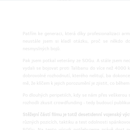
(
250 Kč
)
zostáva 145
z 150
Patřím ke generaci, která díky profesionalizaci ar
neustále jsem si kladl otázku, proč se někdo d
Rotný
Rotmist
nesmyslných bojů.
Poděkování v titulcích
CD soun
Pro vojáky této hodnosti tu je projekce
Líbí se
filmu on-line, vystřižená scéna a krom
Jako vý
Pak jsem potkal veterány ze SOGu. A stále jsem nedo
toho vám ještě vyslovíme poděkování v
CD Sound
vydali se bojovat proti Talibanu do více než 4000 k
závěrečných titulcích filmu
Shlédnut
dobrovolné rozhodnutí, kterého nelitují, ba dokonce 
je samoz
mě, že klíčem k jejich porozumění je zjistit, co během
Doručenia odmeny: na adresu, dlhšie než
Doručen
Po dlouhých peripetiích, kdy se nám přes veškerou 
rok po ukončení projektu na Hithitu
rok p
rozhodli zkusit crowdfunding - tedy budoucí publiku
53,16 €
(
1 290 Kč
)
Stěžejní částí filmu je totiž desetidenní vojenský výc
různých pozicích, taktiku a test odolnosti spánkovo
SOGu. Na tento výcvik potřebujeme právě dost peně