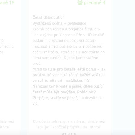
ané 19
predané 4
Četař délesloužící
Vystřižená scéna + pohlednice
Kromě pohlednice a projekce filmu on-
line v týdnu po kinopremiéře v HD kvalitě
mě
budou mít všichni délesloužící četaři
ohledinci
možnost shlédnout exkluzivně oblíbenou
za
scénu režiséra, která to ale nedotáhla do
filmu samotného. S jeho komentářem
proč.
Mimo to tu je pro četaře ještě bonus - jak
praví staré vojenské rčení, každý voják si
ve své torně nosí maršálskou hůl.
Nerozumíte? Prostě a jasně, délesloužící
četař může být povýšen. Pořád nic?
Přispějte, vratťe se později, a dozvíte se
víc.
hšie než
Doručenia odmeny: na adresu, dlhšie než
ithitu
rok po ukončení projektu na Hithitu
41,21 €