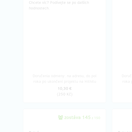
Chcete víc? Podívejte se po dalších
hodnostech.
Doručenia odmeny: na adresu, do pol
Doruč
roka po ukončení projektu na Hithitu
roka 
10,30 €
(
250 Kč
)
zostáva 145
z 150