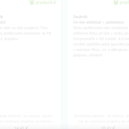
predané 6
pred
ík
Desátník
ání
On-line shlédnutí + pohlednice
e vám za vaši podporu! Toto
Místo poděkování vám umožníme
té poděkování zobrazíme na FB
shlédnutí filmu on-line v týdnu po
h projektu.
kinopremiéře v HD kvalitě. A kro
výložek obdržíte ještě speciální p
s motivem filmu. Jo, a děkujeme 
podporu, předem!
enia odmeny: na adresu, do pol
Doručenia odmeny: na adresu, dl
po ukončení projektu na Hithitu
rok po ukončení projektu na H
14,42 €
20,61 €