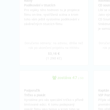
Rotný
Rotmist
Poděkování v titulcích
CD soun
Pro vojáky této hodnosti tu je projekce
Líbí se
filmu on-line, vystřižená scéna a krom
Jako vý
toho vám ještě vyslovíme poděkování v
CD Sound
závěrečných titulcích filmu
Shlédnut
je samoz
Doručenia odmeny: na adresu, dlhšie než
Doručen
rok po ukončení projektu na Hithitu
rok p
53,16 €
(
1 290 Kč
)
zostáva 47
z 50
Podporučík
Kapitán
Tričko a plakát
VIP Poz
Vyrobíme pro vás speciální tričko v přísně
Přijde 
limitované edici. K tomu podepsaný
premiér
plakát filmu jako bonus a krom toho se
film při