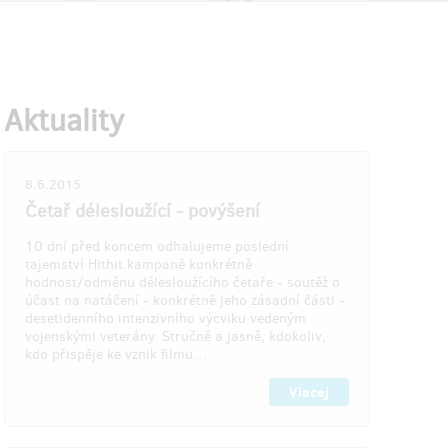
(
1 000 Kč
)
 92
zostáva 19
z 100
z 20
Aktuality
Štábní praporčík
Pozvánka do kina
8.6.2015
drží
Pozveme vás do kina na (před)premiéru
iči.
filmu. Jen prosím počítejte s tím, že
Četař délesloužící - povýšení
cestu do kina si bude muset uhradit
le to asi
sami. Ať už pojedete z Vysočan nebo z
10 dní před koncem odhalujeme poslední
Kandaharu.
tajemství Hithit kampaně konkrétně
hodnost/odměnu délesloužícího četaře - soutěž o
účast na natáčení - konkrétně jeho zásadní části -
desetidenního intenzivního výcviku vedeným
hšie než
Doručenia odmeny: na adresu, dlhšie než
vojenskými veterány. Stručně a jasně, kdokoliv,
ithitu
rok po ukončení projektu na Hithitu
kdo přispěje ke vznik filmu…
119,51 €
(
2 900 Kč
)
Viacej