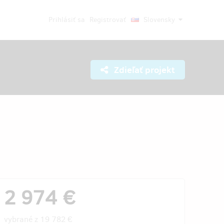
Prihlásiť sa
Registrovať
Slovensky
Zdieľať projekt
2 974 €
vybrané z
19 782 €