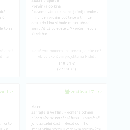
Štábní praporčík
Pozvánka do kina
drží
Pozveme vás do kina na (před)premiéru
iči.
filmu. Jen prosím počítejte s tím, že
cestu do kina si bude muset uhradit
le to asi
sami. Ať už pojedete z Vysočan nebo z
Kandaharu.
hšie než
Doručenia odmeny: na adresu, dlhšie než
ithitu
rok po ukončení projektu na Hithitu
119,51 €
(
2 900 Kč
)
va 1
zostáva 17
z 1
z 17
Major
Zahrajte si ve filmu - odměna odměn
Zúčastníte se natáčení filmu - konkrétně
. Tento
jeho zásadní části - desetidenního
SOG a
intenzivního výcviku vedeným vojenskými