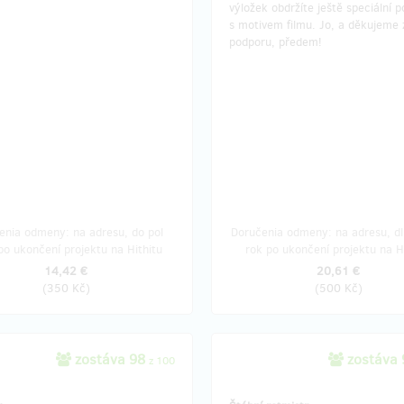
výložek obdržíte ještě speciální p
s motivem filmu. Jo, a děkujeme 
podporu, předem!
enia odmeny: na adresu, do pol
Doručenia odmeny: na adresu, dl
po ukončení projektu na Hithitu
rok po ukončení projektu na H
14,42 €
20,61 €
(
350 Kč
)
(
500 Kč
)
zostáva 98
zostáva
z 100