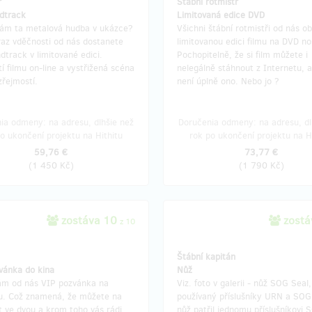
r
Štábní rotmistr
dtrack
Limitovaná edice DVD
 vám ta metalová hudba v ukázce?
Všichni štábní rotmistři od nás ob
raz vděčnosti od nás dostanete
limitovanou edici filmu na DVD nos
track v limitované edici.
Pochopitelně, že si film můžete i
í filmu on-line a vystřižená scéna
nelegálně stáhnout z Internetu, a
řejmostí.
není úplně ono. Nebo jo ?
ia odmeny: na adresu, dlhšie než
Doručenia odmeny: na adresu, dl
o ukončení projektu na Hithitu
rok po ukončení projektu na H
59,76 €
73,77 €
(
1 450 Kč
)
(
1 790 Kč
)
zostáva 10
zostá
z 10
Štábní kapitán
vánka do kina
Nůž
vám od nás VIP pozvánka na
Viz. foto v galerii - nůž SOG Seal,
u. Což znamená, že můžete na
používaný příslušníky URN a SOG
jít ve dvou a krom toho vás rádi
nůž patřil jednomu příslušníkovi 