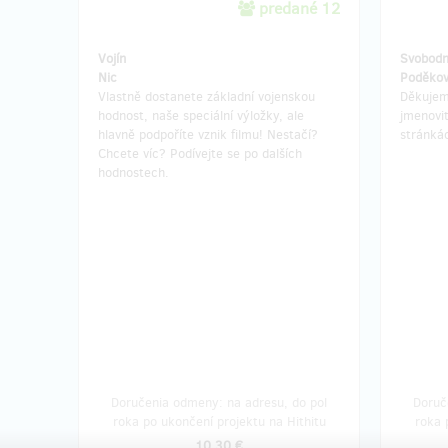
predané 12
Vojín
Svobodn
Nic
Poděkov
Vlastně dostanete základní vojenskou
Děkujem
hodnost, naše speciální výložky, ale
jmenovi
hlavně podpoříte vznik filmu! Nestačí?
stránkác
Chcete víc? Podívejte se po dalších
hodnostech.
Doručenia odmeny: na adresu, do pol
Doruč
roka po ukončení projektu na Hithitu
roka 
10,30 €