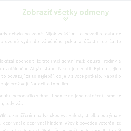
(
350 Kč
)
(
500 Kč
)
Zobraziť všetky odmeny
zostáva 98
zostáva
z 100
mády nebyla na vojně. Nijak zvlášť mi to nevadilo, ostatně
obrovolně vydá do válečného pekla a účastní se často
r
Štábní rotmistr
dtrack
Limitovaná edice DVD
 vám ta metalová hudba v ukázce?
Všichni štábní rotmistři od nás ob
raz vděčnosti od nás dostanete
limitovanou edici filmu na DVD nos
kázal pochopit, že tito inteligentní muži opustili rodiny a
track v limitované edici.
Pochopitelně, že si film můžete i
m vzdáleného Afgánistánu. Nikdo je nenutil. Bylo to jejich
í filmu on-line a vystřižená scéna
nelegálně stáhnout z Internetu, a
to považují za to nejlepší, co je v životě potkalo. Napadlo
řejmostí.
není úplně ono. Nebo jo ?
 boje prožívají. Natočit o tom film.
ia odmeny: na adresu, dlhšie než
Doručenia odmeny: na adresu, dl
snahu nepodařilo sehnat finance na jeho natočení, jsme se
o ukončení projektu na Hithitu
rok po ukončení projektu na H
m, tedy vás.
59,76 €
73,77 €
(
1 450 Kč
)
(
1 790 Kč
)
vik
se zaměřením na fyzickou vytrvalost, střelbu ostrýma v
u deprivací a deprivací hladem. Výcvik povedou veteráni ze
z a tak jsme si říkali, že nejlepší bude zapojit do něj