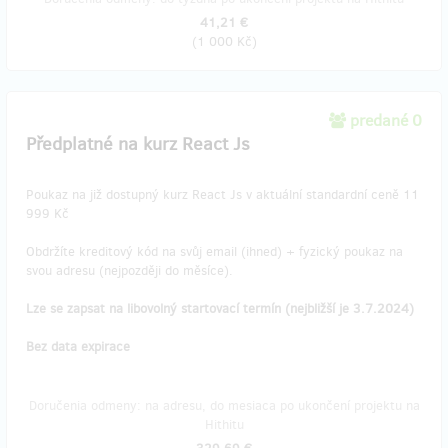
41,21 €
(
1 000 Kč
)
predané 0
Předplatné na kurz React Js
Poukaz na již dostupný kurz React Js v aktuální standardní ceně 11
999 Kč
Obdržíte kreditový kód na svůj email (ihned) + fyzický poukaz na
svou adresu (nejpozději do měsíce).
Lze se zapsat na libovolný startovací termín (nejbližší je 3.7.2024)
Bez data expirace
Doručenia odmeny: na adresu, do mesiaca po ukončení projektu na
Hithitu