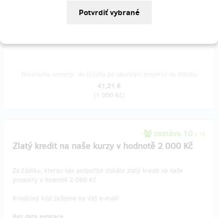
Kreditový kód zašleme na Váš e-mail!
Bez data expirace
Doručenia odmeny: do týždňa po ukončení projektu na Hithitu
41,21 €
(
1 000 Kč
)
zostáva 10
z 10
Zlatý kredit na naše kurzy v hodnotě 2 000 Kč
Za částku, kterou nás podpoříte získáte zlatý kredit na naše
produkty v hodnotě 2 000 Kč.
Kreditový kód zašleme na Váš e-mail!
Bez data expirace