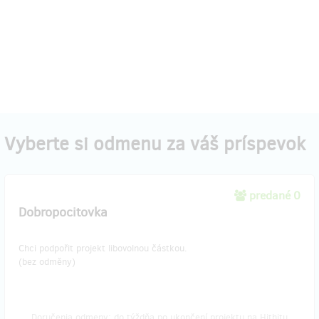
Vyberte si odmenu za váš príspevok
predané 0
Dobropocitovka
Chci podpořit projekt libovolnou částkou.
(bez odměny)
Doručenia odmeny: do týždňa po ukončení projektu na Hithitu