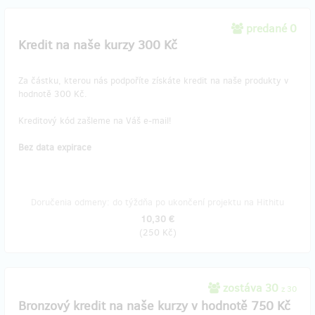
predané 0
Kredit na naše kurzy 300 Kč
Za částku, kterou nás podpoříte získáte kredit na naše produkty v
hodnotě 300 Kč.
Kreditový kód zašleme na Váš e-mail!
Bez data expirace
Doručenia odmeny: do týždňa po ukončení projektu na Hithitu
10,30 €
(
250 Kč
)
zostáva 30
z 30
Bronzový kredit na naše kurzy v hodnotě 750 Kč