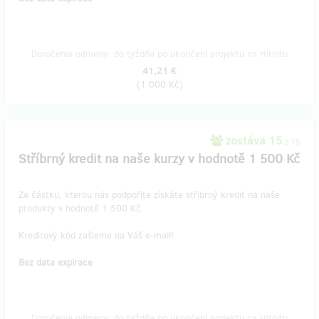
Doručenia odmeny: do týždňa po ukončení projektu na Hithitu
41,21 €
(
1 000 Kč
)
zostáva 15
z 15
Stříbrný kredit na naše kurzy v hodnotě 1 500 Kč
Za částku, kterou nás podpoříte získáte stříbrný kredit na naše
produkty v hodnotě 1 500 Kč.
Kreditový kód zašleme na Váš e-mail!
Bez data expirace
Doručenia odmeny: do týždňa po ukončení projektu na Hithitu