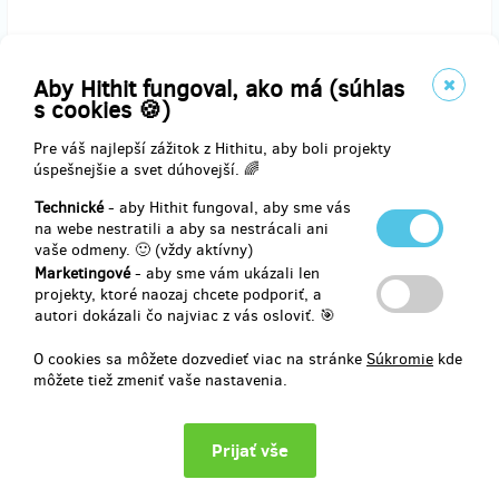
Za částku, kterou nás podpoříte získáte bronzový kredit na naše
produkty v hodnotě 750 Kč.
Aby Hithit fungoval, ako má (súhlas
s cookies 🍪)
Kreditový kód zašleme na Váš e-mail!
Bez data expirace
Pre váš najlepší zážitok z Hithitu, aby boli projekty
úspešnejšie a svet dúhovejší. 🌈
Technické
- aby Hithit fungoval, aby sme vás
na webe nestratili a aby sa nestrácali ani
Doručenia odmeny: do týždňa po ukončení projektu na Hithitu
vaše odmeny. 🙂 (vždy aktívny)
20,61 €
Marketingové
- aby sme vám ukázali len
(
500 Kč
)
projekty, ktoré naozaj chcete podporiť, a
autori dokázali čo najviac z vás osloviť. 🎯
O cookies sa môžete dozvedieť viac na stránke
Súkromie
kde
zostáva 3
z 5
môžete tiež zmeniť vaše nastavenia.
Platinový kredit na naše kurzy v hodnotě 2 500
Kč
Za částku, kterou nás podpoříte získáte platinový kredit na naše
produkty v hodnotě 2 500 Kč.