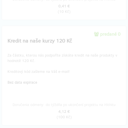
0,41 €
(
10 Kč
)
predané 0
Kredit na naše kurzy 120 Kč
Za částku, kterou nás podpoříte získáte kredit na naše produkty v
hodnotě 120 Kč.
Kreditový kód zašleme na Váš e-mail!
Bez data expirace
Doručenia odmeny: do týždňa po ukončení projektu na Hithitu
4,12 €
(
100 Kč
)