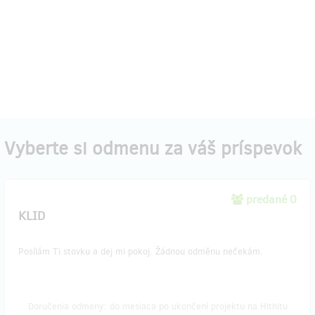
Vyberte si odmenu za váš príspevok
predané 0
KLID
Posílám Ti stovku a dej mi pokoj. Žádnou odměnu nečekám.
Doručenia odmeny: do mesiaca po ukončení projektu na Hithitu