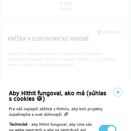
4,12 €
(
100 Kč
)
predané 5
KNÍŽKA V ELEKTRONICKÉ PODOBĚ
Posílám Ti dvě stovky a chci za to aspoň tu Tvoji knížku v
elektronické podobě. Pošli mi to mailem, přečtu si to v počítači,
nebo v mobilu. Formát knížky bude pdf.
Doručenia odmeny: do mesiaca po ukončení projektu na Hithitu
Aby Hithit fungoval, ako má (súhlas
8,24 €
s cookies 🍪)
(
200 Kč
)
Pre váš najlepší zážitok z Hithitu, aby boli projekty
úspešnejšie a svet dúhovejší. 🌈
predané 20
Technické
- aby Hithit fungoval, aby sme vás
KNÍŽKA V PAPÍROVÉ PODOBĚ
na webe nestratili a aby sa nestrácali ani