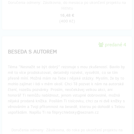
Doručenia odmeny: Zásilkovna, do mesiaca po ukončení projektu na
Hithitu
16,48 €
(
400 Kč
)
predané 4
BESEDA S AUTOREM
Téma "Nesnažit se být dobrý" rezonuje s mou zkušeností. Bavilo by
mě to více prodiskutovat, detailněji rozvést, vysvětlit, co se tím
přesně míní. Možná mám na Tebe i nějaké otázky. Myslím, že by to
mohlo zajímat i lidi v mém okolí. Chci Tě pozvat k nám na autorské
čtení, rozešlu pozvánky. Prosím, neočekávej velkou akci, ani
honorář Ti nemůžu nabídnout, jenom vstupné dobrovolné, možná
nějaká prodaná knížka. Posílám Ti tisícovku, chci za ni dvě knížky s
věnováním a Tvoji přítomnost na besedě, kterou po dohodě s Tebou
uspořádám. Napíšu Ti na filiprychlebsky@seznam.cz
Doručenia odmeny: Zásilkovna, do roka po ukončení projektu na