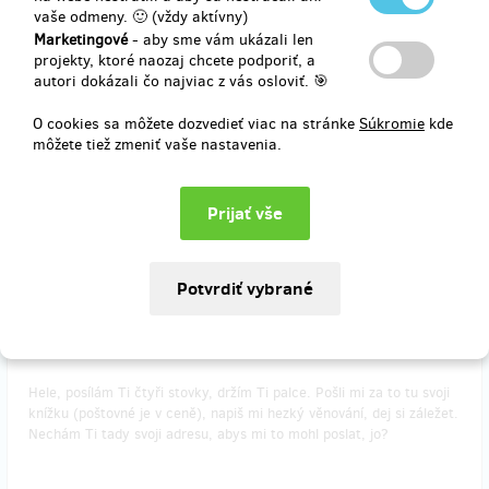
vaše odmeny. 🙂 (vždy aktívny)
Marketingové
- aby sme vám ukázali len
Posílám Ti tři stovky, pošli mi za ně svoji knížku. Do Z-boxu,
projekty, ktoré naozaj chcete podporiť, a
poštovné je v ceně. Nechám Ti tady svoji adresu, abys mi to mohl
autori dokázali čo najviac z vás osloviť. 🎯
poslat. Chci si přečíst, co jsi napsal.
O cookies sa môžete dozvedieť viac na stránke
Súkromie
kde
môžete tiež zmeniť vaše nastavenia.
Doručenia odmeny: Zásilkovna, do mesiaca po ukončení projektu na
Hithitu
12,36 €
(
300 Kč
)
predané 67
KNÍŽKA V PAPÍROVÉ PODOBĚ S VĚNOVÁNÍM
Hele, posílám Ti čtyři stovky, držím Ti palce. Pošli mi za to tu svoji
knížku (poštovné je v ceně), napiš mi hezký věnování, dej si záležet.
Nechám Ti tady svoji adresu, abys mi to mohl poslat, jo?