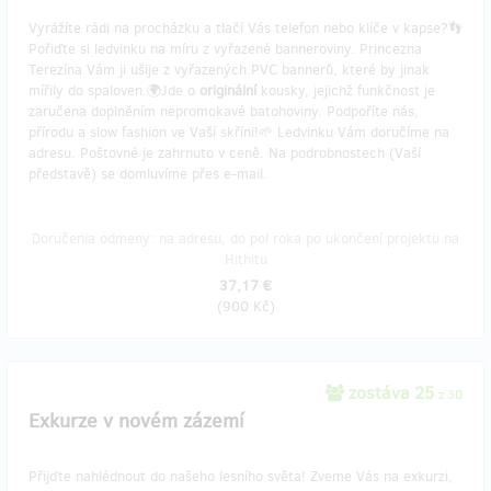
Vyrážíte rádi na procházku a tlačí Vás telefon nebo klíče v kapse?👣
Pořiďte si ledvinku na míru z vyřazené banneroviny. Princezna
Terezína Vám ji ušije z vyřazených PVC bannerů, které by jinak
mířily do spaloven.🌍Jde o
originální
kousky, jejichž funkčnost je
zaručena doplněním nepromokavé batohoviny. Podpoříte nás,
přírodu a slow fashion ve Vaší skříni!🌱 Ledvinku Vám doručíme na
adresu. Poštovné je zahrnuto v ceně. Na podrobnostech (Vaší
představě) se domluvíme přes e-mail.
Doručenia odmeny: na adresu, do pol roka po ukončení projektu na
Hithitu
37,17 €
(
900 Kč
)
zostáva 25
z 30
Exkurze v novém zázemí
Přijďte nahlédnout do našeho lesního světa! Zveme Vás na exkurzi,