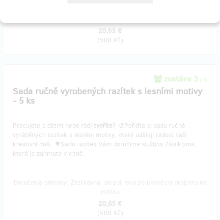
Doručenia odmeny: na adresu, do pol roka po ukončení projektu na
Hithitu
20,65 €
(
500 Kč
)
zostáva 3
z 5
Sada ručně vyrobených razítek s lesními motivy
- 5 ks
Pracujete s dětmi nebo rádi
tvoříte
? 🎨Pořiďte si sadu ručně
vyráběných razítek s lesními motivy, které udělají radost vaší
kreativní duši. 🌳Sadu razítek Vám doručíme službou Zásilkovna,
která je zahrnuta v ceně.
Doručenia odmeny: Zásilkovna, do pol roka po ukončení projektu na
Hithitu
20,65 €
(
500 Kč
)