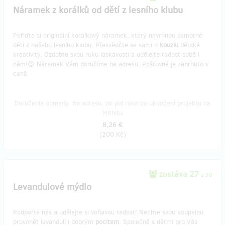
Náramek z korálků od dětí z lesního klubu
Pořiďte si originální korálkový náramek, který navrhnou samotné
děti z našeho lesního klubu. Přesvědčte se sami o
kouzlu
dětské
kreativity. Ozdobte svou ruku laskavostí a udělejte radost sobě i
nám!😍 Náramek Vám doručíme na adresu. Poštovné je zahrnuto v
ceně.
Doručenia odmeny: na adresu, do pol roka po ukončení projektu na
Hithitu
8,26 €
(
200 Kč
)
zostáva 27
z 30
Levandulové mýdlo
Podpořte nás a udělejte si voňavou radost! Nechte svou koupelnu
provonět levandulí i dobrým
pocitem
. Společně s dětmi pro Vás