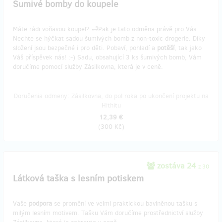
Šumivé bomby do koupele
Máte rádi voňavou koupel? 🛁Pak je tato odměna právě pro Vás.
Nechte se hýčkat sadou šumivých bomb z non-toxic drogerie. Díky
složení jsou bezpečné i pro děti. Pobaví, pohladí a
potěší
, tak jako
Váš příspěvek nás! :-) Sadu, obsahující 3 ks šumivých bomb, Vám
doručíme pomocí služby Zásilkovna, která je v ceně.
Doručenia odmeny: Zásilkovna, do pol roka po ukončení projektu na
Hithitu
12,39 €
(
300 Kč
)
zostáva 24
z 30
Látková taška s lesním potiskem
Vaše
podpora
se promění ve velmi praktickou bavlněnou tašku s
milým lesním motivem. Tašku Vám doručíme prostřednictví služby