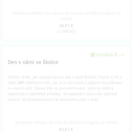
Doručenia odmeny: na adresu, do roka po ukončení projektu na
Hithitu
49,57 €
(
1 200 Kč
)
zostáva 9
z 10
Den s námi ve školce
Chcete vědět, jak vypadá takový den v lesní školce? Pojďte si ho s
námi
užít!
Ukážeme Vám, jak to u nás chodí a zažijete lesní školku
na vlastní kůži. Zveme Vás na putování lesem, výborný oběd a
odpočinek u odpolední pohádky. Na požádání vystavíme dárkový
poukaz. Na podrobnostech se domluvíme přes e-mail.
Doručenia odmeny: do roka po ukončení projektu na Hithitu
82,61 €