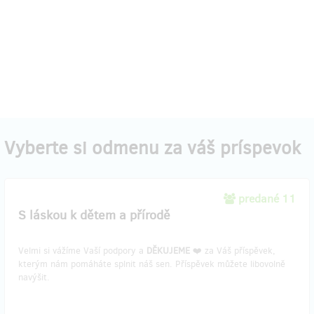
Vyberte si odmenu za váš príspevok
predané 11
S láskou k dětem a přírodě
Velmi si vážíme Vaší podpory a
DĚKUJEME
❤️ za Váš příspěvek,
kterým nám pomáháte splnit náš sen. Příspěvek můžete libovolně
navýšit.