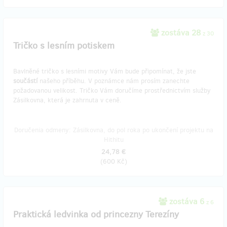
zostáva 28
z 30
Tričko s lesním potiskem
Bavlněné tričko s lesními motivy Vám bude připomínat, že jste
součástí
našeho příběhu. V poznámce nám prosím zanechte
požadovanou velikost. Tričko Vám doručíme prostřednictvím služby
Zásilkovna, která je zahrnuta v ceně.
Doručenia odmeny: Zásilkovna, do pol roka po ukončení projektu na
Hithitu
24,78 €
(
600 Kč
)
zostáva 6
z 6
Praktická ledvinka od princezny Terezíny