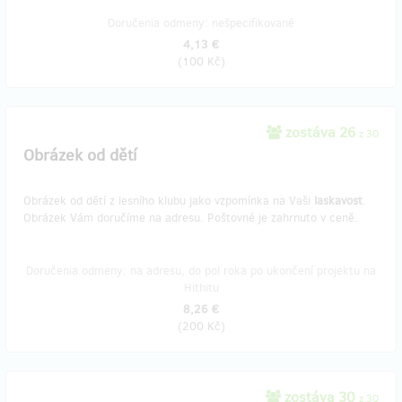
Doručenia odmeny: nešpecifikované
4,13 €
(
100 Kč
)
zostáva 26
z 30
Obrázek od dětí
Obrázek od dětí z lesního klubu jako vzpomínka na Vaši
laskavost
.
Obrázek Vám doručíme na adresu. Poštovné je zahrnuto v ceně.
Doručenia odmeny: na adresu, do pol roka po ukončení projektu na
Hithitu
8,26 €
(
200 Kč
)
zostáva 30
z 30