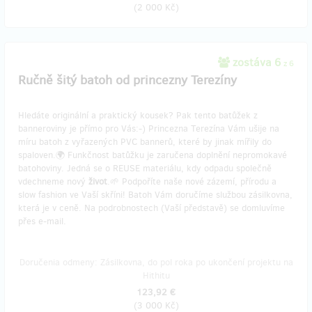
(
2 000 Kč
)
zostáva 6
z 6
Ručně šitý batoh od princezny Terezíny
Hledáte originální a praktický kousek? Pak tento batůžek z
banneroviny je přímo pro Vás:-) Princezna Terezína Vám ušije na
míru batoh z vyřazených PVC bannerů, které by jinak mířily do
spaloven.🌍 Funkčnost batůžku je zaručena doplnění nepromokavé
batohoviny. Jedná se o REUSE materiálu, kdy odpadu společně
vdechneme nový
život
.🌱 Podpoříte naše nové zázemí, přírodu a
slow fashion ve Vaší skříni! Batoh Vám doručíme službou zásilkovna,
která je v ceně. Na podrobnostech (Vaší představě) se domluvíme
přes e-mail.
Doručenia odmeny: Zásilkovna, do pol roka po ukončení projektu na
Hithitu
123,92 €
(
3 000 Kč
)