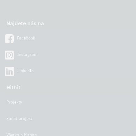
Najdete nás na
Facebook
Instagram
LinkedIn
Hithit
Projekty
Začať projekt
Všetko o Hithite