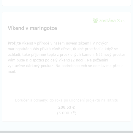
zostáva 3
z 5
Víkend v maringotce
Prožijte
víkend v přírodě v našem novém zázemí! V nových
maringotkách Vás přivítá vůně dřeva, útulné prostředí a když se
ochladí, také příjemné teplo z prosklených kamen. Náš nový prostor
Vám bude k dispozici po celý víkend (2 noci). Na požádání
vystavíme dárkový poukaz. Na podrobnostech se domluvíme přes e-
mail.
Doručenia odmeny: do roka po ukončení projektu na Hithitu
206,53 €
(
5 000 Kč
)