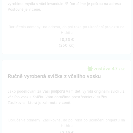
vyrobíme mýdla s vůní levandule.💜 Doručíme je poštou na adresu.
Poštovné je v ceně.
Doručenia odmeny: na adresu, do pol roka po ukončení projektu na
Hithitu
10,33 €
(
250 Kč
)
zostáva 47
z 50
Ručně vyrobená svíčka z včelího vosku
Jako poděkování za Vaši
podporu
Vám děti vyrobí originální svíčku z
včelího vosku. Svíčku Vám doručíme prostřednictví služby
Zásilkovna, která je zahrnuta v ceně.
Doručenia odmeny: Zásilkovna, do pol roka po ukončení projektu na
Hithitu
12,39 €