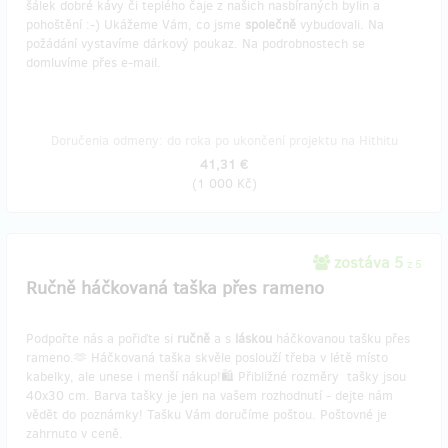
šálek dobré kávy či teplého čaje z našich nasbíraných bylin a
pohoštění :-) Ukážeme Vám, co jsme
společně
vybudovali. Na
požádání vystavíme dárkový poukaz. Na podrobnostech se
domluvíme přes e-mail.
Doručenia odmeny: do roka po ukončení projektu na Hithitu
41,31 €
(
1 000 Kč
)
zostáva 5
z 5
Ručně háčkovaná taška přes rameno
Podpořte nás a pořiďte si
ručně
a s
láskou
háčkovanou tašku přes
rameno.🫶 Háčkovaná taška skvěle poslouží třeba v létě místo
kabelky, ale unese i menší nákup!🛍️ Přibližné rozměry tašky jsou
40x30 cm. Barva tašky je jen na vašem rozhodnutí - dejte nám
vědět do poznámky! Tašku Vám doručíme poštou. Poštovné je
zahrnuto v ceně.