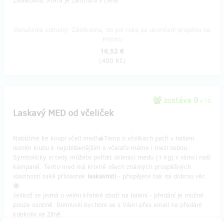
Zásilkovna, která je zahrnuta v ceně.
Doručenia odmeny: Zásilkovna, do pol roka po ukončení projektu na
Hithitu
16,52 €
(
400 Kč
)
zostáva 9
z 10
Laskavý MED od včeliček
Nabízíme ke koupi včelí med!🍯Téma o včelkách patří v našem
lesním klubu k nejoblíbenějším a včelaře máme i mezi sebou.
Symbolicky si tedy můžete pořídit sklenici medu (1 kg) v rámci naší
kampaně. Tento med má kromě všech známých prospěšných
vlastností také přívlastek
laskavosti
- přispějete tak na dobrou věc.
🐝
Jelikož se jedná o velmi křehké zboží na balení - předání je možné
pouze osobně. Domluvili bychom se s Vámi přes email na předání
kdekoliv ve Zlíně.