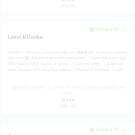
(
300 Kč
)
zostáva 30
z 30
Lesní klíčenka
Pořiďte si klíčenku a pomozte nám tak
získat
klíč od našeho nového
zázemí!🗝️🌲 Získáte praktického pomocníka - s lesní klíčenkou své
klíče najdete vždy snadno a rychle i na dně své tašky:-) Originální
lesní klíčenku Vám doručíme poštou. Poštovné je zahrnuto v ceně.
Doručenia odmeny: na adresu, do roka po ukončení projektu na
Hithitu
12,39 €
(
300 Kč
)
zostáva 30
z 30